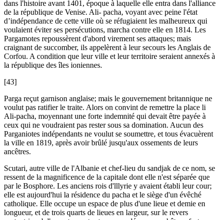
dans l'histoire avant 1401, époque à laquelle elle entra dans l'alliance
de la république de Venise. Ali- pacha, voyant avec peine l'état
d’indépendance de cette ville où se réfugiaient les malheureux qui
voulaient éviter ses persécutions, marcha contre elle en 1814. Les
Pargamotes repoussèrent d'abord virement ses attaques; mais
craignant de succomber, ils appelèrent à leur secours les Anglais de
Corfou. A condition que leur ville et leur territoire seraient annexés à
la république des îles ioniennes.
[43]
Parga reçut garnison anglaise; mais le gouvernement britannique ne
voulut pas ratifier le traite. Alors on convint de remettre la place li
Ali-pacha, moyennant une forte indemnité qui devait être payée à
ceux qui ne voudraient pas rester sous sa domination. Aucun des
Parganiotes indépendants ne voulut se soumettre, et tous évacuèrent
la ville en 1819, après avoir brûlé jusqu'aux ossements de leurs
ancêtres.
Scutari, autre ville de l'Albanie et chef-lieu du sandjak de ce nom, se
ressent de la magnificence de la capitale dont elle n'est séparée que
par le Bosphore. Les anciens rois d'lllyrie y avaient établi leur cour;
elle est aujourd'hui la résidence du pacha et le siège d'un évêché
catholique. Elle occupe un espace de plus d'une lieue et demie en
longueur, et de trois quarts de lieues en largeur, sur le revers