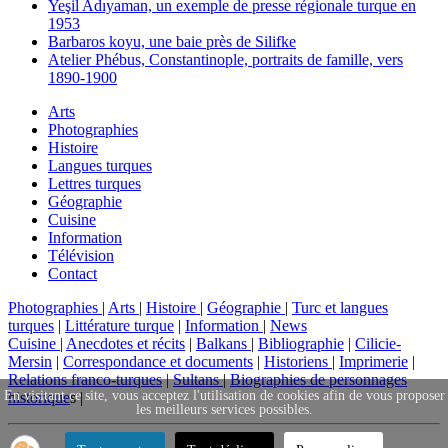
Yeşil Adıyaman, un exemple de presse régionale turque en
1953
Barbaros koyu, une baie près de Silifke
Atelier Phébus, Constantinople, portraits de famille, vers
1890-1900
Arts
Photographies
Histoire
Langues turques
Lettres turques
Géographie
Cuisine
Information
Télévision
Contact
Photographies
|
Arts
|
Histoire
|
Géographie
|
Turc et langues
turques
|
Littérature turque
|
Information
|
News
Cuisine
|
Anecdotes et récits
|
Balkans
|
Bibliographie
|
Cilicie-
Mersin
|
Correspondance et documents
|
Historiens
|
Imprimerie
|
Relations franco-turques
|
Sultans
|
Biographies de personnages
En visitant ce site, vous acceptez l'utilisation de cookies afin de vous proposer
historique
s |
les meilleurs services possibles.