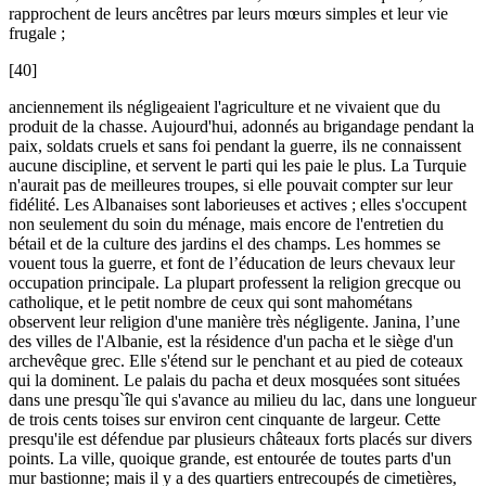
rapprochent de leurs ancêtres par leurs mœurs simples et leur vie
frugale ;
[40]
anciennement ils négligeaient l'agriculture et ne vivaient que du
produit de la chasse. Aujourd'hui, adonnés au brigandage pendant la
paix, soldats cruels et sans foi pendant la guerre, ils ne connaissent
aucune discipline, et servent le parti qui les paie le plus. La Turquie
n'aurait pas de meilleures troupes, si elle pouvait compter sur leur
fidélité. Les Albanaises sont laborieuses et actives ; elles s'occupent
non seulement du soin du ménage, mais encore de l'entretien du
bétail et de la culture des jardins el des champs. Les hommes se
vouent tous la guerre, et font de l’éducation de leurs chevaux leur
occupation principale. La plupart professent la religion grecque ou
catholique, et le petit nombre de ceux qui sont mahométans
observent leur religion d'une manière très négligente. Janina, l’une
des villes de l'Albanie, est la résidence d'un pacha et le siège d'un
archevêque grec. Elle s'étend sur le penchant et au pied de coteaux
qui la dominent. Le palais du pacha et deux mosquées sont situées
dans une presqu`île qui s'avance au milieu du lac, dans une longueur
de trois cents toises sur environ cent cinquante de largeur. Cette
presqu'ile est défendue par plusieurs châteaux forts placés sur divers
points. La ville, quoique grande, est entourée de toutes parts d'un
mur bastionne; mais il y a des quartiers entrecoupés de cimetières,