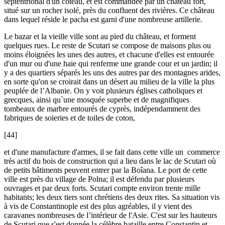
septentrional d'un coteau, et est commandée par un château fort,
situé sur un rocher isolé, près du confluent des rivières. Ce château
dans lequel réside le pacha est garni d'une nombreuse artillerie.
Le bazar et la vieille ville sont au pied du château, et forment
quelques rues. Le reste de Scutari se compose de maisons plus ou
moins éloignées les unes des autres, et chacune d'elles est entourée
d'un mur ou d'une haie qui renferme une grande cour et un jardin; il
y a des quartiers séparés les uns des autres par des montagnes arides,
en sorte qu'on se croirait dans un désert au milieu de la ville la plus
peuplée de l’Albanie. On y voit plusieurs églises catholiques et
grecques, ainsi qu`une mosquée superbe et de magnifiques
tombeaux de marbre entourés de cyprès, indépendamment des
fabriques de soieries et de toiles de coton,
[44]
et d'une manufacture d'armes, il se fait dans cette ville un commerce
très actif du bois de construction qui a lieu dans le lac de Scutari où
de petits bâtiments peuvent entrer par la Boîana. Le port de cette
ville est près du village de Polna; il est défendu par plusieurs
ouvrages et par deux forts. Scutari compte environ trente mille
habitants; les deux tiers sont chrétiens des deux rites. Sa situation vis
à vis de Constantinople est des plus agréables, il y vient des
caravanes nombreuses de l’intérieur de l'Asie. C'est sur les hauteurs
de Scutari que s'est donnée la célèbre bataille entre Constantin et