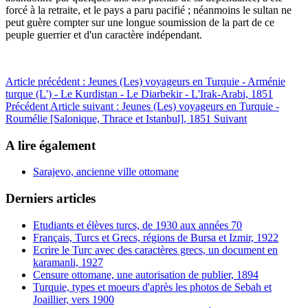
forcé à la retraite, et le pays a paru pacifié ; néanmoins le sultan ne
peut guère compter sur une longue soumission de la part de ce
peuple guerrier et d'un caractère indépendant.
Article précédent : Jeunes (Les) voyageurs en Turquie - Arménie
turque (L') - Le Kurdistan - Le Diarbekir - L'Irak-Arabi, 1851
Précédent
Article suivant : Jeunes (Les) voyageurs en Turquie -
Roumélie [Salonique, Thrace et Istanbul], 1851
Suivant
A lire également
Sarajevo, ancienne ville ottomane
Derniers articles
Etudiants et élèves turcs, de 1930 aux années 70
Français, Turcs et Grecs, régions de Bursa et Izmir, 1922
Ecrire le Turc avec des caractères grecs, un document en
karamanli, 1927
Censure ottomane, une autorisation de publier, 1894
Turquie, types et moeurs d'après les photos de Sebah et
Joaillier, vers 1900