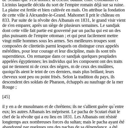
Licinius laquelle décida du sort de l'empire romain déjà sur sa ruine.
La plaine est fertile et bien cultivée en maïs. On attribue la fondation
de cette ville à Alexandre-le-Grand. Mahomet ll prit le château en
833. Par suite de la révolte des Albanais en 1831, le grand visir vient
de s'en emparer, après un siège de plusieurs semaines. Le sandjak
dont cette ville fait partie est gouverné par un pacha qui est un des
plus puissants de l'empire ottoman ; et qui peut facilement mettre
vingt mille hommes sous les armes. Ses meilleures troupes sont
composées de cliretieiis parmi lesquels on distingue ceux appelés
mérédites, pour leur courage et leur discipline, mais ils sont très
superstitieux. On remarque dans ce sandjak quelques peuplades
appelées égyptiennes; les individus qui les composent ont des traits
qui ne tiennent ni de ceux des nègres, m de ceux des mulâtres,
quoiqu'ils aient le teint de ces derniers, mais plus brillant; leurs
cheveux sont peu ou point frisés. Selon la tradition du pays, ils
descendent des soldats de Pharaon, échappés au naufrage de la mer
Rouge ;
[45]
il y en a de musulmans et de chrétiens; ils ne s'allient guère qu`entre
eux; les autres Albanais les méprisent. Le pacha de Scutari était le
chef de la révolte qui a eu lieu en 1831. Les Albanais ont résisté
longtemps aux nombreuses forces du sultan; mais le pacha ayant été
abandonné par quelques uns des pachas de sa dépendance, a été