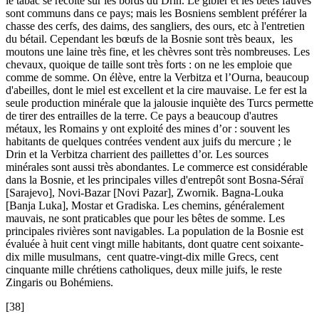
le tabac se récolte sur les bords du Drin. Le gibier et les bêtes fauves
sont communs dans ce pays; mais les Bosniens semblent préférer la
chasse des cerfs, des daims, des sangliers, des ours, etc à l'entretien
du bétail. Cependant les bœufs de la Bosnie sont très beaux, les
moutons une laine très fine, et les chèvres sont très nombreuses. Les
chevaux, quoique de taille sont très forts : on ne les emploie que
comme de somme. On élève, entre la Verbitza et l’Ourna, beaucoup
d'abeilles, dont le miel est excellent et la cire mauvaise. Le fer est la
seule production minérale que la jalousie inquiète des Turcs permette
de tirer des entrailles de la terre. Ce pays a beaucoup d'autres
métaux, les Romains y ont exploité des mines d’or : souvent les
habitants de quelques contrées vendent aux juifs du mercure ; le
Drin et la Verbitza charrient des paillettes d’or. Les sources
minérales sont aussi très abondantes. Le commerce est considérable
dans la Bosnie, et les principales villes d'entrepôt sont Bosna-Séraï
[Sarajevo], Novi-Bazar [Novi Pazar], Zwornik. Bagna-Louka
[Banja Luka], Mostar et Gradiska. Les chemins, généralement
mauvais, ne sont praticables que pour les bêtes de somme. Les
principales rivières sont navigables. La population de la Bosnie est
évaluée à huit cent vingt mille habitants, dont quatre cent soixante-
dix mille musulmans, cent quatre-vingt-dix mille Grecs, cent
cinquante mille chrétiens catholiques, deux mille juifs, le reste
Zingaris ou Bohémiens.
[38]