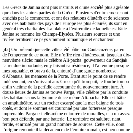
Les Grecs de Janina sont plus instruits et d'une société plus agréable
que dans les autres parties de la Grèce. Plusieurs d'entre eux se sont
enrichis par le commerce, et ont des relations d'intérêt et de sciences
avec des habitants des pays de l'Europe les plus éclairés; ils sont en
général très charitables. La plaine à l’extrémité de laquelle est bâtie
Janina se nomme les Champs-Elysées. Plusieurs sources et une
rivière fertilisent ce pays vraiment romantique et enchanteur.
[42] On prétend que cette ville a été bâtie par Cantacuzène, parent
de l'empereur de ce nom. Elle n`offre rien d'intéressant, jusqu'au dix-
neuvième siècle; mais le célèbre Ali-pacha, gouverneur du Sandjak,
l'a rendue importante, en y faisant sa résidence; il l'a rendue presque
inexpugnable, et brava de là, entouré d`une garde nombreuse
d'Albanais, les menaces de la Porte. Étant sur le point de se rendre
indépendant, en s'unissant aux Grecs qu'il trompait, le fourbe tomba
enfin victime de la perfidie accoutumée du gouvernement turc. À
douze lieues de Janina se trouve Parga, ville célèbre par la conduite
des habitants sous la tyrannie de ce même Ali-pacha. Elle est bâtie
en amphithéâtre, sur un rocher escarpé que la mer baigne de trois
cotés, et dont le sommet est couronné par une forteresse presque
imprenable. Parga est elle-même entourée de murailles, et a un assez
bon port défendu par une batterie. Le territoire est salubre, riant,
fertile, et arrosé par un grand nombre de sources. Cette ville, dont
l`origine remonte il la décadence de l’empire romain, est peu connue