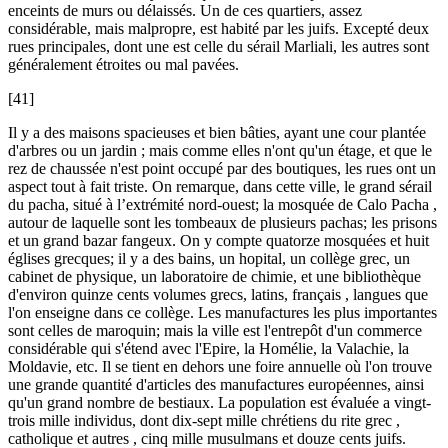
enceints de murs ou délaissés. Un de ces quartiers, assez
considérable, mais malpropre, est habité par les juifs. Excepté deux
rues principales, dont une est celle du sérail Marliali, les autres sont
généralement étroites ou mal pavées.
[41]
Il y a des maisons spacieuses et bien bâties, ayant une cour plantée
d'arbres ou un jardin ; mais comme elles n'ont qu'un étage, et que le
rez de chaussée n'est point occupé par des boutiques, les rues ont un
aspect tout à fait triste. On remarque, dans cette ville, le grand sérail
du pacha, situé à l’extrémité nord-ouest; la mosquée de Calo Pacha ,
autour de laquelle sont les tombeaux de plusieurs pachas; les prisons
et un grand bazar fangeux. On y compte quatorze mosquées et huit
églises grecques; il y a des bains, un hopital, un collège grec, un
cabinet de physique, un laboratoire de chimie, et une bibliothèque
d'environ quinze cents volumes grecs, latins, français , langues que
l'on enseigne dans ce collège. Les manufactures les plus importantes
sont celles de maroquin; mais la ville est l'entrepôt d'un commerce
considérable qui s'étend avec l'Epire, la Homélie, la Valachie, la
Moldavie, etc. Il se tient en dehors une foire annuelle où l'on trouve
une grande quantité d'articles des manufactures européennes, ainsi
qu'un grand nombre de bestiaux. La population est évaluée a vingt-
trois mille individus, dont dix-sept mille chrétiens du rite grec ,
catholique et autres , cinq mille musulmans et douze cents juifs.