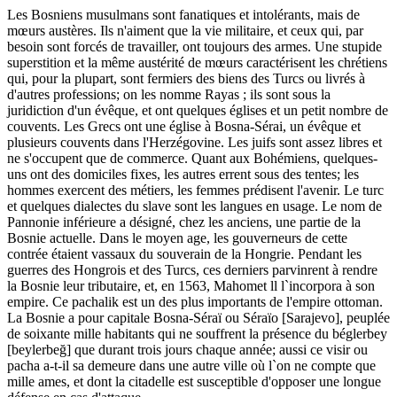
Les Bosniens musulmans sont fanatiques et intolérants, mais de
mœurs austères. Ils n'aiment que la vie militaire, et ceux qui, par
besoin sont forcés de travailler, ont toujours des armes. Une stupide
superstition et la même austérité de mœurs caractérisent les chrétiens
qui, pour la plupart, sont fermiers des biens des Turcs ou livrés à
d'autres professions; on les nomme Rayas ; ils sont sous la
juridiction d'un évêque, et ont quelques églises et un petit nombre de
couvents. Les Grecs ont une église à Bosna-Sérai, un évêque et
plusieurs couvents dans l'Herzégovine. Les juifs sont assez libres et
ne s'occupent que de commerce. Quant aux Bohémiens, quelques-
uns ont des domiciles fixes, les autres errent sous des tentes; les
hommes exercent des métiers, les femmes prédisent l'avenir. Le turc
et quelques dialectes du slave sont les langues en usage. Le nom de
Pannonie inférieure a désigné, chez les anciens, une partie de la
Bosnie actuelle. Dans le moyen age, les gouverneurs de cette
contrée étaient vassaux du souverain de la Hongrie. Pendant les
guerres des Hongrois et des Turcs, ces derniers parvinrent à rendre
la Bosnie leur tributaire, et, en 1563, Mahomet ll l`incorpora à son
empire. Ce pachalik est un des plus importants de l'empire ottoman.
La Bosnie a pour capitale Bosna-Séraï ou Séraïo [Sarajevo], peuplée
de soixante mille habitants qui ne souffrent la présence du béglerbey
[beylerbeğ] que durant trois jours chaque année; aussi ce visir ou
pacha a-t-il sa demeure dans une autre ville où l`on ne compte que
mille ames, et dont la citadelle est susceptible d'opposer une longue