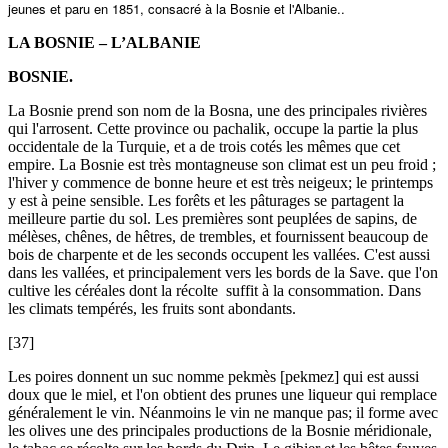
jeunes et paru en 1851, consacré à la Bosnie et l'Albanie..
LA BOSNIE – L’ALBANIE
BOSNIE.
La Bosnie prend son nom de la Bosna, une des principales rivières
qui l'arrosent. Cette province ou pachalik, occupe la partie la plus
occidentale de la Turquie, et a de trois cotés les mêmes que cet
empire. La Bosnie est très montagneuse son climat est un peu froid ;
l'hiver y commence de bonne heure et est très neigeux; le printemps
y est à peine sensible. Les forêts et les pâturages se partagent la
meilleure partie du sol. Les premières sont peuplées de sapins, de
mélèses, chênes, de hêtres, de trembles, et fournissent beaucoup de
bois de charpente et de les seconds occupent les vallées. C'est aussi
dans les vallées, et principalement vers les bords de la Save. que l'on
cultive les céréales dont la récolte suffit à la consommation. Dans
les climats tempérés, les fruits sont abondants.
[37]
Les poires donnent un suc nomme pekmès [pekmez] qui est aussi
doux que le miel, et l'on obtient des prunes une liqueur qui remplace
généralement le vin. Néanmoins le vin ne manque pas; il forme avec
les olives une des principales productions de la Bosnie méridionale,