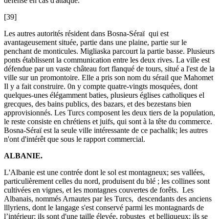
défense en cas d'attaque.
[39]
Les autres autorités résident dans Bosna-Séraï qui est
avantageusement située, partie dans une plaine, partie sur le
penchant de monticules. Migliaska parcourt la partie basse. Plusieurs
ponts établissent la communication entre les deux rives. La ville est
défendue par un vaste château fort flanqué de tours, situé a l'est de la
ville sur un promontoire. Elle a pris son nom du sérail que Mahomet
Il y a fait construire. 0n y compte quatre-vingts mosquées, dont
quelques-unes élégamment baties, plusieurs églises catholiques el
grecques, des bains publics, des bazars, et des bezestans bien
approvisionnés. Les Turcs composent les deux tiers de la population,
le reste consiste en chrétiens et juifs, qui sont à la tête du commerce.
Bosna-Séraï est la seule ville intéressante de ce pachalik; les autres
n'ont d'intérêt que sous le rapport commercial.
ALBANIE.
L'Albanie est une contrée dont le sol est montagneux; ses vallées,
particulièrement celles du nord, produisent du blé ; les collines sont
cultivées en vignes, et les montagnes couvertes de forêts. Les
Albanais, nommés Arnautes par les Turcs, descendants des anciens
lllyriens, dont le langage s'est conservé parmi les montagnards de
l’intérieur; ils sont d'une taille élevée, robustes et belliqueux; ils se