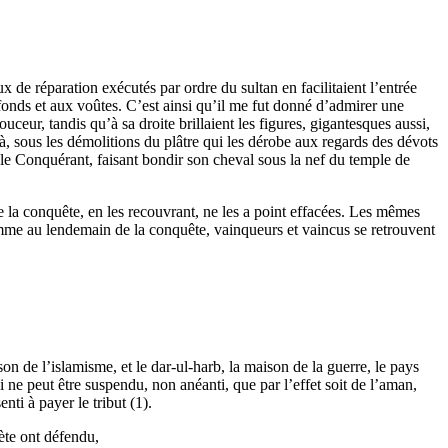
x de réparation exécutés par ordre du sultan en facilitaient l’entrée
fonds et aux voûtes. C’est ainsi qu’il me fut donné d’admirer une
eur, tandis qu’à sa droite brillaient les figures, gigantesques aussi,
là, sous les démolitions du plâtre qui les dérobe aux regards des dévots
le Conquérant, faisant bondir son cheval sous la nef du temple de
 la conquête, en les recouvrant, ne les a point effacées. Les mêmes
 comme au lendemain de la conquête, vainqueurs et vaincus se retrouvent
ison de l’islamisme, et le dar-ul-harb, la maison de la guerre, le pays
ui ne peut être suspendu, non anéanti, que par l’effet soit de l’aman,
enti à payer le tribut (1).
ète ont défendu,