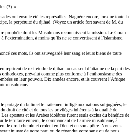
ins (3). »
sades ont ensuite été les représailles. Naguère encore, lorsque toute la
cipe, la perpétuité du djihad. (Voyez un article fort savant de M. du
ut autre prophète dont les Musulmans reconnaissent la mission. Le Coran
 à l’extermination, à moins qu’ils ne se convertissent à l’islamisme.
noncé ces mots, ils ont sauvegardé leur sang et leurs biens de toute
reprirent de restreindre le djihad au cas seul d’attaque de la part des
ams orthodoxes, prévalut comme plus conforme à l’enthousiasme des
t tombées en leur pouvoir. Dix années encore, et ils couvrent l’Afrique
evenir musulmane.
e partage du butin et le traitement infligé aux nations subjuguées, le
droit de cité et de tous les privilèges inhérents à la qualité de
e. Les apostats et les Arabes idolâtres furent seuls exclus du bénéfice de
r sur le territoire ennemi, le commandant de l’armée musulmane, à
ent le droit chemin et croient en Dieu et en son apôtre. Nous vous
erait injuste de notre part, ou de répandre votre sang ou de nous