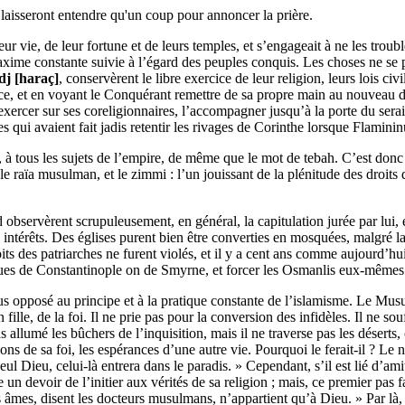
en laisseront entendre qu'un coup pour annoncer la prière.
eur vie, de leur fortune et de leurs temples, et s’engageait à ne les tro
a maxime constante suivie à l’égard des peuples conquis. Les choses ne se
dj [haraç]
, conservèrent le libre exercice de leur religion, leurs lois ci
zance, et en voyant le Conquérant remettre de sa propre main au nouveau 
à exercer sur ses coreligionnaires, l’accompagner jusqu’à la porte du ser
es qui avaient fait jadis retentir les rivages de Corinthe lorsque Flami
, à tous les sujets de l’empire, de même que le mot de tebah. C’est donc 
le raïa musulman, et le zimmi : l’un jouissant de la plénitude des droits 
servèrent scrupuleusement, en général, la capitulation jurée par lui, et 
ntérêts. Des églises purent bien être converties en mosquées, malgré la 
oits des patriarches ne furent violés, et il y a cent ans comme aujourd’hu
s rues de Constantinople on de Smyrne, et forcer les Osmanlis eux-mêmes
lus opposé au principe et à la pratique constante de l’islamisme. Le M
non fille, de la foi. Il ne prie pas pour la conversion des infidèles. Il ne 
s allumé les bûchers de l’inquisition, mais il ne traverse pas les désert
s de sa foi, les espérances d’une autre vie. Pourquoi le ferait-il ? Le no
n seul Dieu, celui-là entrera dans le paradis. » Cependant, s’il est lié d’
devoir de l’initier aux vérités de sa religion ; mais, ce premier pas fait, 
s âmes, disent les docteurs musulmans, n’appartient qu’à Dieu. » Par l