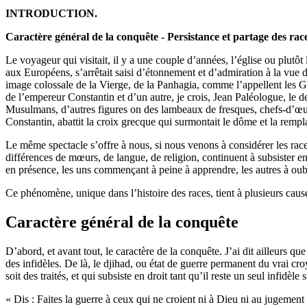
INTRODUCTION.
Caractère général de la conquête - Persistance et partage des rac
Le voyageur qui visitait, il y a une couple d’années, l’église ou plutô
aux Européens, s’arrêtait saisi d’étonnement et d’admiration à la vue 
image colossale de la Vierge, de la Panhagia, comme l’appellent les Gr
de l’empereur Constantin et d’un autre, je crois, Jean Paléologue, le d
Musulmans, d’autres figures on des lambeaux de fresques, chefs-d’œuvr
Constantin, abattit la croix grecque qui surmontait le dôme et la rempla
Le même spectacle s’offre à nous, si nous venons à considérer les rac
différences de mœurs, de langue, de religion, continuent à subsister en
en présence, les uns commençant à peine à apprendre, les autres à oubl
Ce phénomène, unique dans l’histoire des races, tient à plusieurs caus
Caractère général de la conquête
D’abord, et avant tout, le caractère de la conquête. J’ai dit ailleurs que
des infidèles. De là, le djihad, ou état de guerre permanent du vrai croy
soit des traités, et qui subsiste en droit tant qu’il reste un seul infidèle
« Dis : Faites la guerre à ceux qui ne croient ni à Dieu ni au jugeme