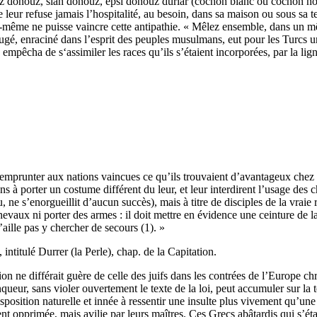
ïaz donouz, sïah donouz, epsi donouz durlar (cochon blanc ou cochon noi
 ne leur refuse jamais l’hospitalité, au besoin, dans sa maison ou sous sa 
 elle-même ne puisse vaincre cette antipathie. « Mêlez ensemble, dans un m
é, enraciné dans l’esprit des peuples musulmans, eut pour les Turcs un d
s empêcha de s‘assimiler les races qu’ils s’étaient incorporées, par la li
prunter aux nations vaincues ce qu’ils trouvaient d’avantageux chez elle
iens à porter un costume différent du leur, et leur interdirent l’usage de
 ne s’enorgueillit d’aucun succès), mais à titre de disciples de la vrai
chevaux ni porter des armes : il doit mettre en évidence une ceinture de l
’aille pas y chercher de secours (1). »
ntitulé Durrer (la Perle), chap. de la Capitation.
tion ne différait guère de celle des juifs dans les contrées de l’Europe 
nqueur, sans violer ouvertement le texte de la loi, peut accumuler sur la
isposition naturelle et innée à ressentir une insulte plus vivement qu’une 
ment opprimée, mais avilie par leurs maîtres. Ces Grecs abâtardis qui s’ét