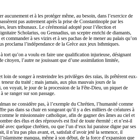
ubler aucunement et à les protéger même, au besoin, dans l’exercice de
 passèrent pas autrement après la prise de Constantinople par les
viles, leurs tribunaux. Le cérémonial adopté pour l’élection et
dignitaire Scholarius, ou Gennadius, un sceptre enrichi de diamants,
ai et commander à ses vizirs et à ses pachas de le mener au palais qu’on
ninus proclama l’indépendance de la Grèce aux jeux lsthmiques.
à tort qu’on a voulu en faire une qualification injurieuse, désignant
de citoyen, l’autre ne jouissant que d’une assimilation limitée,
loin de songer à restreindre les privilèges des raïas, ils prêtèrent eux-
teneur du traité ; mais jamais, aux plus mauvais jours de la
i, on voyait, le jour de la procession de la Fête-Dieu, un piquet de
 à se ranger sur son passage.
usulman ne considère pas, à l’exemple du Chrétien, l’humanité comme
souffre pas dans sa chair en songeant qu’il y a des milliers de créatures à
s, comme le missionnaire catholique, afin de gagner des âmes au ciel et
mbre des élus et des réprouvés est fixé de toute éternité ; et n’est-il
amitié avec quelque chrétien, ou que l’un d‘eux lui paraisse digne par ses
il n’ira pas plus avant, et, satisfait d’avoir jeté la semence, il
à, l’islamisme manqua, même à son début, de la force d’expansion que