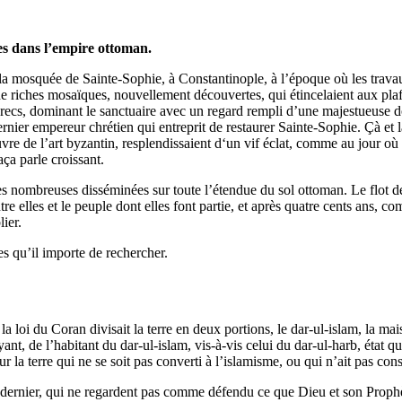
es dans l’empire ottoman.
t la mosquée de Sainte-Sophie, à Constantinople, à l’époque où les travau
de riches mosaïques, nouvellement découvertes, qui étincelaient aux pla
ecs, dominant le sanctuaire avec un regard rempli d’une majestueuse douc
ernier empereur chrétien qui entreprit de restaurer Sainte-Sophie. Çà et 
e de l’art byzantin, resplendissaient d‘un vif éclat, comme au jour où 
ça parle croissant.
es nombreuses disséminées sur toute l’étendue du sol ottoman. Le flot de
tre elles et le peuple dont elles font partie, et après quatre cents ans,
ier.
es qu’il importe de rechercher.
 la loi du Coran divisait la terre en deux portions, le dar-ul-islam, la ma
ant, de l’habitant du dar-ul-islam, vis-à-vis celui du dar-ul-harb, état q
 sur la terre qui ne se soit pas converti à l’islamisme, ou qui n’ait pas cons
nt dernier, qui ne regardent pas comme défendu ce que Dieu et son Proph