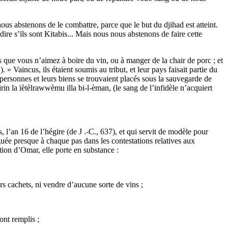
ous abstenons de le combattre, parce que le but du djihad est atteint.
à-dire s’ils sont Kitabis... Mais nous nous abstenons de faire cette
s que vous n’aimez à boire du vin, ou à manger de la chair de porc ; et
. » Vaincus, ils étaient soumis au tribut, et leur pays faisait partie du
 personnes et leurs biens se trouvaient placés sous la sauvegarde de
in la ïètèlrawwèmu illa bi-l-èman, (le sang de l’infidèle n’acquiert
, l’an 16 de l’hégire (de J .-C., 637), et qui servit de modèle pour
uée presque à chaque pas dans les contestations relatives aux
tion d’Omar, elle porte en substance :
rs cachets, ni vendre d’aucune sorte de vins ;
ont remplis ;