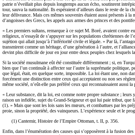
patrie n’éveillait plus depuis longtemps aucun écho, soutinrent intrépi
tour, sauva la nationalité. Ils espéraient d’ailleurs dans le reste de l
leur délivrance. Mais ces mêmes souvenirs étaient aussi présents à la
d’angoisses des Grecs, les appels aux armes des princes et des pontifes,
« Les premiers sultans, remarque à ce sujet M. Boré, avaient contre eu
religieux, n’essayât de s’appuyer sur les populations chrétiennes de l’em
sujétion qui allait jusqu’à l’infériorité civile et légale. » Par là, l’an
transmirent comme un héritage, d’une génération à l’autre, et l’alliance
devint plus difficile de jour en jour entre deux peuples chez lesquels la
Si la société musulmane eût été constituée différemment ; si, en Turquie
bien que l’un continuât à affecter sur l’autre la suprématie politique, pe
que légal, était, en quelque sorte, impossible. La loi étant une, non da
forcément une distinction entre ceux qui acceptaient ou non ses règle
même société, n’eût-elle pas préféré ceux qui reconnaissaient aussi la p
« Leur substance, dit la loi, est comme notre propre substance ; leurs
raison un infidèle, sujet du Grand-Seigneur et qui lui paie tribut, que 
(1). » Mais que sont les lois sans les mœurs, et combattues par les préju
proie, sinon la propriété, des vainqueurs. L’expérience seule et le pro
(1) Cantemir, Histoire de l’Empire Ottoman, t. II, p. 356.
Enfin, dans l’énumération des causes qui s’opposèrent à la fusion des 