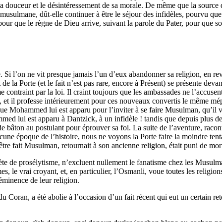
la douceur et le désintéressement de sa morale. De même que la source de
musulmane, dût-elle continuer à être le séjour des infidèles, pourvu que c
ur que le règne de Dieu arrive, suivant la parole du Pater, pour que son 
. Si l’on ne vit presque jamais l’un d’eux abandonner sa religion, en rev
de la Porte (et le fait n’est pas rare, encore à Présent) se présente deva
ontraint par la loi. Il craint toujours que les ambassades ne l’accusent 
n, et il professe intérieurement pour ces nouveaux convertis le même mépr
 que Mohammed lui est apparu pour l’inviter à se faire Musulman, qu’il v
mmed lui est apparu à Dantzick, à un infidèle ! tandis que depuis plus de
e bâton au postulant pour éprouver sa foi. La suite de l’aventure, racon
ne époque de l’histoire, nous ne voyons la Porte faire la moindre tentat
’être fait Musulman, retournait à son ancienne religion, était puni de mor
lète de prosélytisme, n’excluent nullement le fanatisme chez les Musulm
, le vrai croyant, et, en particulier, l’Osmanli, voue toutes les religio
éminence de leur religion.
Coran, a été abolie à l’occasion d’un fait récent qui eut un certain ret