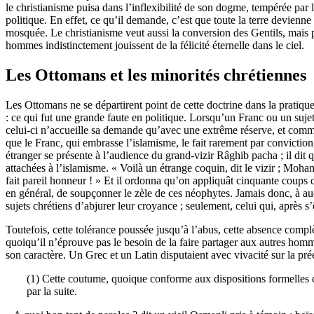
le christianisme puisa dans l’inflexibilité de son dogme, tempérée par 
politique. En effet, ce qu’il demande, c’est que toute la terre devienne 
mosquée. Le christianisme veut aussi la conversion des Gentils, mais po
hommes indistinctement jouissent de la félicité éternelle dans le ciel.
Les Ottomans et les minorités chrétiennes
Les Ottomans ne se départirent point de cette doctrine dans la pratique
: ce qui fut une grande faute en politique. Lorsqu’un Franc ou un sujet 
celui-ci n’accueille sa demande qu’avec une extrême réserve, et comme c
que le Franc, qui embrasse l’islamisme, le fait rarement par convictio
étranger se présente à l’audience du grand-vizir Râghib pacha ; il dit
attachées à l’islamisme. « Voilà un étrange coquin, dit le vizir ; Moha
fait pareil honneur ! » Et il ordonna qu’on appliquât cinquante coups d
en général, de soupçonner le zèle de ces néophytes. Jamais donc, à aucu
sujets chrétiens d’abjurer leur croyance ; seulement, celui qui, après s
Toutefois, cette tolérance poussée jusqu’à l’abus, cette absence comp
quoiqu’il n’éprouve pas le besoin de la faire partager aux autres hommes
son caractère. Un Grec et un Latin disputaient avec vivacité sur la pré
(1) Cette coutume, quoique conforme aux dispositions formelles du 
par la suite.