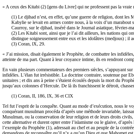
« A ceux des Kitabi (2) [gens du Livre] qui ne professent pas la vraie re
(1) Le djihad n’est, en effet, qu’une guerre de religion, dont les 
Kabylie se levait en armes contre nous, à la voix d’un marabout so
Caurroy, sur le djihad, inséré dans le Journal asiatique, février-m
(2) Les Kitabi sont, ainsi que je l’ai dit ailleurs, les nations qu
distingue soigneusement entre eux et les idolâtres (medjous) ; il a
(3) Coran, lX, 29.
« J’ai mission, disait également le Prophète, de combattre les infidèles
atteinte de ma part. Quant à leur croyance intime, ils en rendront com
En vain plusieurs commentateurs des premiers siècles, s’appuyant sur d
infidèles. L’élan fut irrésistible. La doctrine contraire, soutenue 
unitaires ; et dix ans à peine s’étaient écoulés depuis la mort du Proph
jusqu’aux colonnes d’Hercule. De là ils franchissent le détroit, chasse
(1) Coran, II, 186, IX, 36 et CIX
Tel fut l’esprit de la conquête. Quant au mode d’exécution, nous le vo
conquérant musulman procéda d’après une méthode invariable, laissant le
Musulman, ou la conservation de leur religion et de leurs droits civils, 
cette alternative et durent opter entre l’islamisme ou le glaive, d’apr
l’exemple du Prophète (1), adressait au chef et au peuple de la contré
demandons de reconnaître qu’il n’y a qu’un Dieu et que Mahomet est so