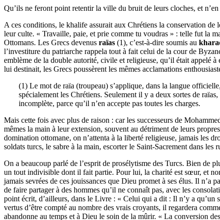
Qu’ils ne feront point retentir la ville du bruit de leurs cloches, et n’
A ces conditions, le khalife assurait aux Chrétiens la conservation de l
leur culte. « Travaille, paie, et prie comme tu voudras » : telle fut l
Ottomans. Les Grecs devenus
raïas
(1), c’est-à-dire soumis au
khara
l’investiture du patriarche rappela tout à fait celui de la cour de By
emblème de la double autorité, civile et religieuse, qu’il était appelé 
lui destinait, les Grecs poussèrent les mêmes acclamations enthousiast
(1) Le mot de raïa (troupeau) s’applique, dans la langue officielle
spécialement les Chrétiens. Seulement il y a deux sortes de raïas, 
incomplète, parce qu’il n’en accepte pas toutes les charges.
Mais cette fois avec plus de raison : car les successeurs de Mohammed ob
mêmes la main à leur extension, souvent au détriment de leurs propres i
domination ottomane, on n’attenta à la liberté religieuse, jamais les dr
soldats turcs, le sabre à la main, escorter le Saint-Sacrement dans le
On a beaucoup parlé de l’esprit de prosélytisme des Turcs. Bien de p
un tout indivisible dont il fait partie. Pour lui, la charité est sœur, et 
jamais sevrées de ces jouissances que Dieu promet à ses élus. Il n’a pa
de faire partager à des hommes qu’il ne connaît pas, avec les consolation
point écrit, d’ailleurs, dans le Livre : « Celui qui a dit : Il n’y a qu’u
vertus d’être compté au nombre des vrais croyants, il regardera comme un 
abandonne au temps et à Dieu le soin de la mûrir. « La conversion de