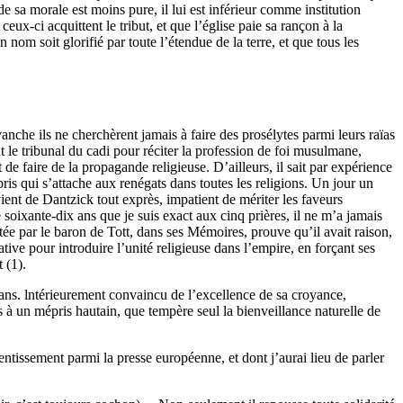
 sa morale est moins pure, il lui est inférieur comme institution
eux-ci acquittent le tribut, et que l’église paie sa rançon à la
nom soit glorifié par toute l’étendue de la terre, et que tous les
anche ils ne cherchèrent jamais à faire des prosélytes parmi leurs raïas
nt le tribunal du cadi pour réciter la profession de foi musulmane,
de faire de la propagande religieuse. D’ailleurs, il sait par expérience
is qui s’attache aux renégats dans toutes les religions. Un jour un
ient de Dantzick tout exprès, impatient de mériter les faveurs
 soixante-dix ans que je suis exact aux cinq prières, il ne m’a jamais
tée par le baron de Tott, dans ses Mémoires, prouve qu’il avait raison,
ive pour introduire l’unité religieuse dans l’empire, en forçant ses
t (1).
ans. lntérieurement convaincu de l’excellence de sa croyance,
ns à un mépris hautain, que tempère seul la bienveillance naturelle de
entissement parmi la presse européenne, et dont j’aurai lieu de parler