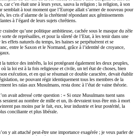
ar c’en était une à leurs yeux, sauva la religion ; la religion, à son
l leur semblait à tout moment que l’Europe allait s’armer de nouveau pour
és, les cris d’alarme de la chrétienté répondant aux gémissements
antes à l’égard de leurs sujets chrétiens.
de craindre qu’une politique ambitieuse, cachée sous le masque du zèle
orte de représailles, et pour la sûreté de l’Etat, à les tenir dans une
r les effets naturels du temps, les haines se perpétuèrent et se
Franc, entre le Saxon et le Normand, grâce à l’identité de croyance,
égaux.
la tutrice des intérêts, la loi protégeant également les deux peuples,
 la loi est à la fois religieuse et civile, un tel état de choses, bien
 son exécution, et en qui se résumait ce double caractère, devait établir
égislation, ne pouvant régir identiquement tous les membres de la
ilement les raïas aux Musulmans, resta donc à l’état de vaine théorie.
l’on avait adressé cette question : « Si onze Musulmans tuent sans
s seraient au nombre de mille et un, ils devraient tous être mis à mort
rent pas moins par le fait, eux, leur industrie et leur postérité, la
us conciliante et plus libérale.
’on y ait attaché peut-être une importance exagérée ; je veux parler de