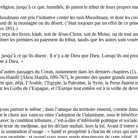
ligion, jusqu’à ce que, humiliés, ils paient le tribut de leurs propres ma
Musulmans ont pris l‘initiative contre les non-Musulmans, et dont les croi
rti de la montagne ou du désert, c’était toujours par un effet de ce prin
ars 1851.)
i ont reçu des livres, kitab, soit de Jésus-Christ, soit de Moïse, ou de to
dmet les premiers au paiement du tribut, tandis que les autres sont voués
, jusqu’à ce qu’ils disent : Il n’y a de Dieu que Dieu. Lorsqu’ils ont pro
pte à Dieu. »
’autres passages du Coran, notamment dans les derniers chapitres (1), ent
par Ebou-Hanifè [Abou Hanifa, 699-767], le premier des quatre grands im
ète que, déjà, I’Arabie, l’Egypte, la Palestine, la Syrie, la Perse étaien
nt les Goths de l’Espagne, et l’Europe tout entière est à la veille de d
yons partout le même ; dans l’attaque du territoire ennemi, comme dans l
 choix aux vaincus entre l’adoption de l’islamisme, sous le bénéfice du 
avec la condition tributaire, c’est-à-dire d’infériorité politique et social
ès le texte du medjmae, qui les déclare muhab, hors la loi. Avant d’entre
e la sommation d’usage : « Santé et prospérité à chacun de ceux qui suiv
n prophète ; et quand vous aurez rendu témoignage de cette vérité, il s