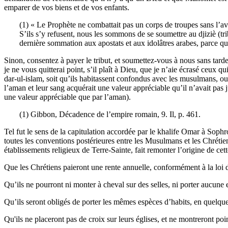
emparer de vos biens et de vos enfants.
(1) « Le Prophète ne combattait pas un corps de troupes sans l’avo
S’ils s’y refusent, nous les sommons de se soumettre au djiziè (tribu
dernière sommation aux apostats et aux idolâtres arabes, parce qu’
Sinon, consentez à payer le tribut, et soumettez-vous à nous sans tard
je ne vous quitterai point, s’il plaît à Dieu, que je n’aie écrasé ceux qu
dar-ul-islam, soit qu’ils habitassent confondus avec les musulmans, ou 
l’aman et leur sang acquérait une valeur appréciable qu’il n’avait pas 
une valeur appréciable que par l’aman).
(1) Gibbon, Décadence de l’empire romain, 9. Il, p. 461.
Tel fut le sens de la capitulation accordée par le khalife Omar à Sophro
toutes les conventions postérieures entre les Musulmans et les Chréti
établissements religieux de Terre-Sainte, fait remonter l’origine de ce
Que les Chrétiens paieront une rente annuelle, conformément à la loi 
Qu’ils ne pourront ni monter à cheval sur des selles, ni porter aucune 
Qu’ils seront obligés de porter les mêmes espèces d’habits, en quelque li
Qu'ils ne placeront pas de croix sur leurs églises, et ne montreront po