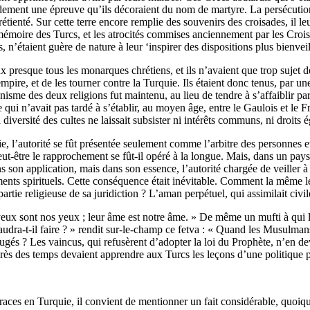
dement une épreuve qu’ils décoraient du nom de martyre. La persécution, c
a chrétienté. Sur cette terre encore remplie des souvenirs des croisades, i
 mémoire des Turcs, et les atrocités commises anciennement par les Crois
 n’étaient guère de nature à leur ‘inspirer des dispositions plus bienveill
x presque tous les monarques chrétiens, et ils n’avaient que trop sujet 
pire, et de les tourner contre la Turquie. Ils étaient donc tenus, par une s
tagonisme des deux religions fut maintenu, au lieu de tendre à s’affaiblir pa
 qui n’avait pas tardé à s’établir, au moyen âge, entre le Gaulois et le 
 diversité des cultes ne laissait subsister ni intérêts communs, ni droits 
, l’autorité se fût présentée seulement comme l’arbitre des personnes et 
ut-être le rapprochement se fût-il opéré à la longue. Mais, dans un pays où
ns son application, mais dans son essence, l’autorité chargée de veiller à
ments spirituels. Cette conséquence était inévitable. Comment la même l
artie religieuse de sa juridiction ? L’aman perpétuel, qui assimilait civ
 yeux sont nos yeux ; leur âme est notre âme. » De même un mufti à qui 
faudra-t-il faire ? » rendit sur-le-champ ce fetva : « Quand les Musulman
gés ? Les vaincus, qui refusèrent d’adopter la loi du Prophète, n’en devin
grès des temps devaient apprendre aux Turcs les leçons d’une politique pl
races en Turquie, il convient de mentionner un fait considérable, quoiqu