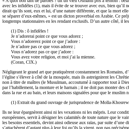
« A quoi bon tant de paroles ? dit un vieil Osmanli pris à témoin : be
avec les infidèles (1), mais il évite de se trouver avec eux, bien qu’il
dirait qu’ils sont, eux et lui, d’une nature différente, et que la mort
se séparer d’eux-mêmes, » est un dicton proverbial en Arabie. Ce préjug
longtemps stationnaires en les rendant exclusifs. D’un autre côté, il le
(1) Dis : ô infidèles !
Je n’adorerai point ce que vous adorez ;
Vous n’adorerez point ce que j’adore :
Je n’adore pas ce que vous adorez ;
Vous n’adorez pas ce que j’adore :
Vous avez votre religion, et moi j’ai la mienne.
(Coran, CIX.)
Négligeant le grand art que pratiquèrent constamment les Romains, d’em
l’église s’élever à côté de la mosquée, mais ils astreignirent les Chrét
non à titre de maîtres (le Musulman, accoutumé à rapporter tout à Dieu,
par l’habillement, la monture et le harnais ; il ne doit pas monter des 
dans la rue et au bain, et leurs maisons signalées pour que le muslim n
(1) Extrait du grand ouvrage de jurisprudence de Molla-Khosrew, i
Ils ne leur épargnèrent ainsi ni les vexations ni les mépris. Leur condi
européennes, servit à désigner les calamités de toute nature que le vai
les besoins essentiels, devint ainsi odieuse aux raïas, par suite d’une d
s’attachèrent d’autant plus à leur foi qu’ils la virent, non pas précisé