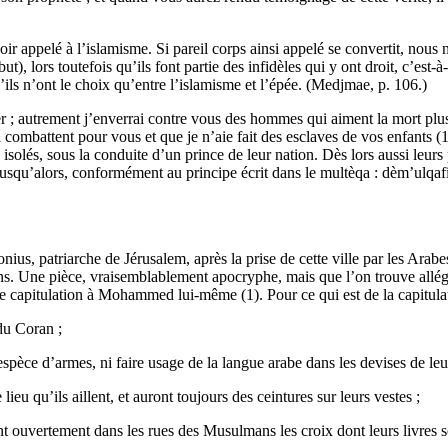
ir appelé à l’islamisme. Si pareil corps ainsi appelé se convertit, nous n
t), lors toutefois qu’ils font partie des infidèles qui y ont droit, c’est-
ils n’ont le choix qu’entre l’islamisme et l’épée. (Medjmae, p. 106.)
er ; autrement j’enverrai contre vous des hommes qui aiment la mort plu
i combattent pour vous et que je n’aie fait des esclaves de vos enfants (1)
isolés, sous la conduite d’un prince de leur nation. Dès lors aussi leurs
jusqu’alors, conformément au principe écrit dans le multèqa : dèm’ulqafir
nius, patriarche de Jérusalem, après la prise de cette ville par les Arabes
ens. Une pièce, vraisemblablement apocryphe, mais que l’on trouve allég
tte capitulation à Mohammed lui-même (1). Pour ce qui est de la capitula
du Coran ;
espèce d’armes, ni faire usage de la langue arabe dans les devises de leu
eu qu’ils aillent, et auront toujours des ceintures sur leurs vestes ;
int ouvertement dans les rues des Musulmans les croix dont leurs livres s