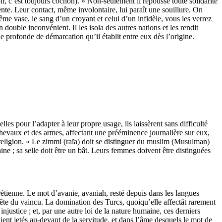
r, c’est toujours cochon). » Non-seulement il repousse toute solidarité
tente. Leur contact, même involontaire, lui paraît une souillure. On
ême vase, le sang d’un croyant et celui d’un infidèle, vous les verrez
ouble inconvénient. Il les isola des autres nations et les rendit
gne profonde de démarcation qu’il établit entre eux dès l’origine.
s pour l’adapter à leur propre usage, ils laissèrent sans difficulté
s chevaux et des armes, affectant une prééminence journalière sur eux,
e religion. « Le zimmi (raïa) doit se distinguer du muslim (Musulman)
aine ; sa selle doit être un bât. Leurs femmes doivent être distinguées
chrétienne. Le mot d’avanie, avaniah, resté depuis dans les langues
 tête du vaincu. La domination des Turcs, quoiqu’elle affectât rarement
injustice ; et, par une autre loi de la nature humaine, ces derniers
aient jetés au-devant de la servitude, et dans l’âme desquels le mot de