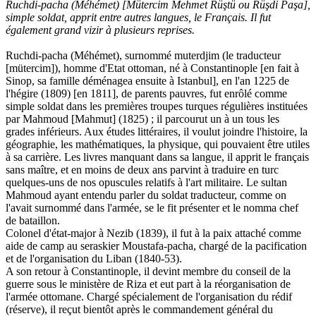
Ruchdi-pacha (Méhémet) [Mütercim Mehmet Rüştü ou Rüşdi Paşa],
simple soldat, apprit entre autres langues, le Français. Il fut
également grand vizir à plusieurs reprises.
Ruchdi-pacha (Méhémet), surnommé muterdjim (le traducteur
[mütercim]), homme d'Etat ottoman, né à Constantinople [en fait à
Sinop, sa famille déménagea ensuite à Istanbul], en l'an 1225 de
l'hégire (1809) [en 1811], de parents pauvres, fut enrôlé comme
simple soldat dans les premières troupes turques régulières instituées
par Mahmoud [Mahmut] (1825) ; il parcourut un à un tous les
grades inférieurs. Aux études littéraires, il voulut joindre l'histoire, la
géographie, les mathématiques, la physique, qui pouvaient être utiles
à sa carrière. Les livres manquant dans sa langue, il apprit le français
sans maître, et en moins de deux ans parvint à traduire en turc
quelques-uns de nos opuscules relatifs à l'art militaire. Le sultan
Mahmoud ayant entendu parler du soldat traducteur, comme on
l'avait surnommé dans l'armée, se le fit présenter et le nomma chef
de bataillon.
Colonel d'état-major à Nezib (1839), il fut à la paix attaché comme
aide de camp au seraskier Moustafa-pacha, chargé de la pacification
et de l'organisation du Liban (1840-53).
A son retour à Constantinople, il devint membre du conseil de la
guerre sous le ministère de Riza et eut part à la réorganisation de
l'armée ottomane. Chargé spécialement de l'organisation du rédif
(réserve), il reçut bientôt après le commandement général du