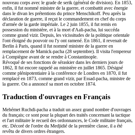
nouveau corps avec le grade de serik (général de division). En 1853,
enfin, il fut nommé ministre de la guerre, et combattit avec énergie
dans le divan les prétentions du prince Menschikoff. Peu après la
déclaration de guerre, il reçut le commandement en chef du corps
d'armée de la garde impériale. Le 2 juin 1855, il fut remis en
possession du ministère, et à la mort d'Aali-pacha, lui succéda
comme grand vizir. Depuis, les vicissitudes de la politique orientale
l'ont éloigné du pouvoir ou l'y ont ramené. En 1861, il revenait de
Berlin à Paris, quand il fut nommé ministre de la guerre en
remplacement de Mamick-pacha (28 septembre). Il visita l'empereur
à Compiègne avant de se rendre à Constantinople.
Révoqué de ses fonctions de séraskier dans les derniers jours de
1862, Il fut encore rappelé au ministère en juillet 1865. Désigné
comme plénipotentiaire à la conférence de Londres en 1870, il fut
remplacé en 1873, comme grand vizir, par Essad-pacha, ministre de
la guerre. On a annoncé sa mort en octobre 1874.
Traduction d'ouvrages en Français
Mehémet Ruchdi-pacha a traduit un assez grand nombre d'ouvrages
du français; ce sont pour la plupart des traités concernant la tactique
et l'art militaire le recueil des ordonnances, le Code militaire français,
etc. Décoré de l'ordre du Medjidié de la première classe, il a été
revêtu de divers ordres étrangers.