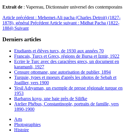
Extrait de
: Vapereau, Dictionnaire universel des contemporains
Article précédent : Mehemet-Ali pacha (Charles Detroit) (1827-
1878), général
Précédent
Article suivant : Midhat Pacha (1822-
1884)
Suivant
Derniers articles
Etudiants et élèves turcs, de 1930 aux années 70
Français, Turcs et Grecs, régions de Bursa et Izmir, 1922
Ecrire le Turc avec des caractères grecs, un document en
karamanli, 1927
Censure ottomane, une autorisation de publier, 1894
Turquie, types et moeurs d'après les photos de Sebah et
Joaillier, vers 1900
Yeşil Adıyaman, un exemple de presse régionale turque en
1953
Barbaros koyu, une baie près de Silifke
Atelier Phébus, Constantinople, portraits de famille, vers
1890-1900
Arts
Photographies
Histoire