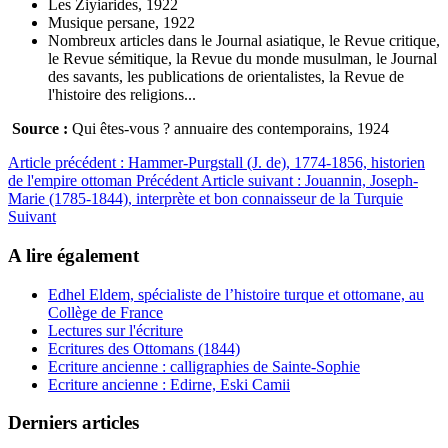
Les Ziyiarides, 1922
Musique persane, 1922
Nombreux articles dans le Journal asiatique, le Revue critique,
le Revue sémitique, la Revue du monde musulman, le Journal
des savants, les publications de orientalistes, la Revue de
l'histoire des religions...
Source :
Qui êtes-vous ? annuaire des contemporains, 1924
Article précédent : Hammer-Purgstall (J. de), 1774-1856, historien
de l'empire ottoman
Précédent
Article suivant : Jouannin, Joseph-
Marie (1785-1844), interprète et bon connaisseur de la Turquie
Suivant
A lire également
Edhel Eldem, spécialiste de l’histoire turque et ottomane, au
Collège de France
Lectures sur l'écriture
Ecritures des Ottomans (1844)
Ecriture ancienne : calligraphies de Sainte-Sophie
Ecriture ancienne : Edirne, Eski Camii
Derniers articles