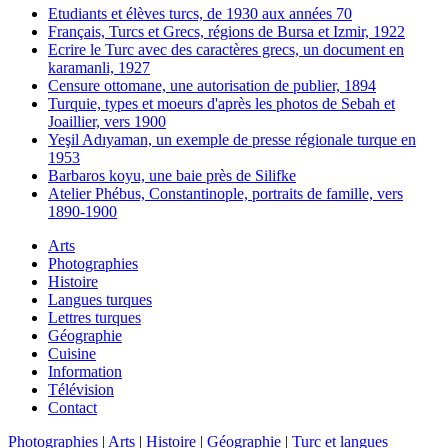
Etudiants et élèves turcs, de 1930 aux années 70
Français, Turcs et Grecs, régions de Bursa et Izmir, 1922
Ecrire le Turc avec des caractères grecs, un document en
karamanli, 1927
Censure ottomane, une autorisation de publier, 1894
Turquie, types et moeurs d'après les photos de Sebah et
Joaillier, vers 1900
Yeşil Adıyaman, un exemple de presse régionale turque en
1953
Barbaros koyu, une baie près de Silifke
Atelier Phébus, Constantinople, portraits de famille, vers
1890-1900
Arts
Photographies
Histoire
Langues turques
Lettres turques
Géographie
Cuisine
Information
Télévision
Contact
Photographies
|
Arts
|
Histoire
|
Géographie
|
Turc et langues