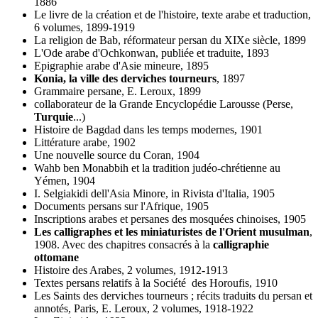
1886
Le livre de la création et de l'histoire, texte arabe et traduction,
6 volumes, 1899-1919
La religion de Bab, réformateur persan du XIXe siècle, 1899
L'Ode arabe d'Ochkonwan, publiée et traduite, 1893
Epigraphie arabe d'Asie mineure, 1895
Konia, la ville des derviches tourneurs
, 1897
Grammaire persane, E. Leroux, 1899
collaborateur de la Grande Encyclopédie Larousse (Perse,
Turquie
...)
Histoire de Bagdad dans les temps modernes, 1901
Littérature arabe, 1902
Une nouvelle source du Coran, 1904
Wahb ben Monabbih et la tradition judéo-chrétienne au
Yémen, 1904
I. Selgiakidi dell'Asia Minore, in Rivista d'Italia, 1905
Documents persans sur l'Afrique, 1905
Inscriptions arabes et persanes des mosquées chinoises, 1905
Les calligraphes et les miniaturistes de l'Orient musulman
,
1908. Avec des chapitres consacrés à la
calligraphie
ottomane
Histoire des Arabes, 2 volumes, 1912-1913
Textes persans relatifs à la Société des Horoufis, 1910
Les Saints des derviches tourneurs ; récits traduits du persan et
annotés, Paris, E. Leroux, 2 volumes, 1918-1922