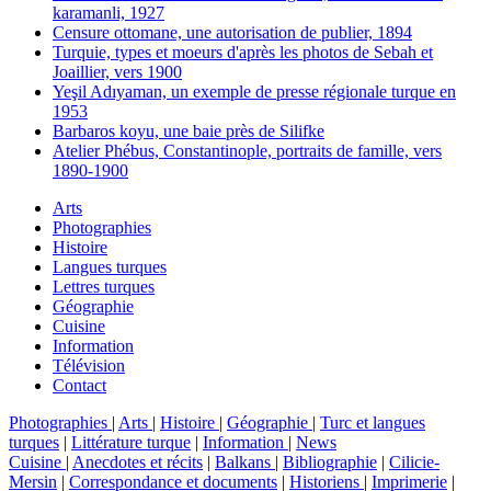
karamanli, 1927
Censure ottomane, une autorisation de publier, 1894
Turquie, types et moeurs d'après les photos de Sebah et
Joaillier, vers 1900
Yeşil Adıyaman, un exemple de presse régionale turque en
1953
Barbaros koyu, une baie près de Silifke
Atelier Phébus, Constantinople, portraits de famille, vers
1890-1900
Arts
Photographies
Histoire
Langues turques
Lettres turques
Géographie
Cuisine
Information
Télévision
Contact
Photographies
|
Arts
|
Histoire
|
Géographie
|
Turc et langues
turques
|
Littérature turque
|
Information
|
News
Cuisine
|
Anecdotes et récits
|
Balkans
|
Bibliographie
|
Cilicie-
Mersin
|
Correspondance et documents
|
Historiens
|
Imprimerie
|