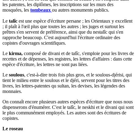
les patentes, les diplômes, les inscriptions sur les murs des
mosquées, les
tombeaux
ou autres monuments publics.
Le
talîc
est une espèce d'écriture persane ; les Orientaux y excellent
; il plaît à l'œil plus que toutes les autres ; les juges et surtout les
prêtres s'en servent de préférence, ainsi que du nestalîc qui s'en
rapproche beaucoup. C'est aujourd'hui l'écriture ordinaire des
copistes d'ouvrages scientifiques.
Le
kirma,
composé de divani et de talîc, s'emploie pour les livres de
recettes et de dépenses, les registres, les lettres d'affaires : dans cette
espèce d'écriture, les lettres ne sont pas liées.
Le
soulous
, c'est-à-dire trois fois plus gros, et le soulous-djérisi, qui
tient le milieu entre le soulous et le djéri, servent pour les titres des
livres, les lettres-patentes qu sultan, les devises, les légendes des
monnaies.
On connaît encore plusieurs autres espèces d'écriture que nous nous
dispenserons d'énumérer. C'est le talîc, le neskhi et le divani qui sont
le plus communément employés. Les autres sont des écritures de
copistes.
Le roseau