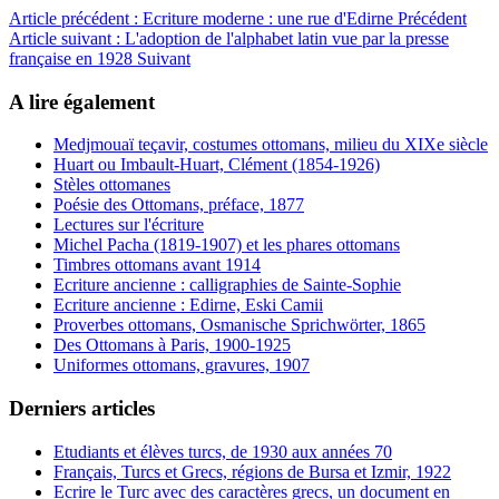
Article précédent : Ecriture moderne : une rue d'Edirne
Précédent
Article suivant : L'adoption de l'alphabet latin vue par la presse
française en 1928
Suivant
A lire également
Medjmouaï teçavir, costumes ottomans, milieu du XIXe siècle
Huart ou Imbault-Huart, Clément (1854-1926)
Stèles ottomanes
Poésie des Ottomans, préface, 1877
Lectures sur l'écriture
Michel Pacha (1819-1907) et les phares ottomans
Timbres ottomans avant 1914
Ecriture ancienne : calligraphies de Sainte-Sophie
Ecriture ancienne : Edirne, Eski Camii
Proverbes ottomans, Osmanische Sprichwörter, 1865
Des Ottomans à Paris, 1900-1925
Uniformes ottomans, gravures, 1907
Derniers articles
Etudiants et élèves turcs, de 1930 aux années 70
Français, Turcs et Grecs, régions de Bursa et Izmir, 1922
Ecrire le Turc avec des caractères grecs, un document en