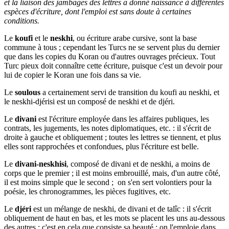
et la liaison des jambages des lettres a donné naissance à différentes
espèces d'écriture, dont l'emploi est sans doute à certaines
conditions.
Le
koufi
et le
neskhi
, ou écriture arabe cursive, sont la base
commune à tous ; cependant les Turcs ne se servent plus du dernier
que dans les copies du Koran ou d'autres ouvrages précieux. Tout
Turc pieux doit connaître cette écriture, puisque c'est un devoir pour
lui de copier le Koran une fois dans sa vie.
Le
soulous
a certainement servi de transition du koufi au neskhi, et
le neskhi-djérisi est un composé de neskhi et de djéri.
Le
divani
est l'écriture employée dans les affaires publiques, les
contrats, les jugements, les notes diplomatiques, etc. : il s'écrit de
droite à gauche et obliquement ; toutes les lettres se tiennent, et plus
elles sont rapprochées et confondues, plus l'écriture est belle.
Le
divani-neskhisi
, composé de divani et de neskhi, a moins de
corps que le premier ; il est moins embrouillé, mais, d'un autre côté,
il est moins simple que le second ; on s'en sert volontiers pour la
poésie, les chronogrammes, les pièces fugitives, etc.
Le
djéri
est un mélange de neskhi, de divani et de talîc : il s'écrit
obliquement de haut en bas, et les mots se placent les uns au-dessous
des autres ; c'est en cela que consiste sa beauté ; on l'emploie dans