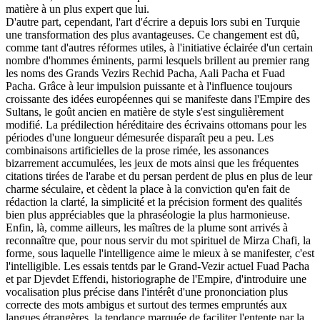
matière à un plus expert que lui.
D'autre part, cependant, l'art d'écrire a depuis lors subi en Turquie
une transformation des plus avantageuses. Ce changement est dû,
comme tant d'autres réformes utiles, à l'initiative éclairée d'un certain
nombre d'hommes éminents, parmi lesquels brillent au premier rang
les noms des Grands Vezirs Rechid Pacha, Aali Pacha et Fuad
Pacha. Grâce à leur impulsion puissante et à l'influence toujours
croissante des idées européennes qui se manifeste dans l'Empire des
Sultans, le goût ancien en matière de style s'est singulièrement
modifié. La prédilection héréditaire des écrivains ottomans pour les
périodes d'une longueur démesurée disparaît peu a peu. Les
combinaisons artificielles de la prose rimée, les assonances
bizarrement accumulées, les jeux de mots ainsi que les fréquentes
citations tirées de l'arabe et du persan perdent de plus en plus de leur
charme séculaire, et cèdent la place à la conviction qu'en fait de
rédaction la clarté, la simplicité et la précision forment des qualités
bien plus appréciables que la phraséologie la plus harmonieuse.
Enfin, là, comme ailleurs, les maîtres de la plume sont arrivés à
reconnaître que, pour nous servir du mot spirituel de Mirza Chafi, la
forme, sous laquelle l'intelligence aime le mieux à se manifester, c'est
l'intelligible. Les essais tentds par le Grand-Vezir actuel Fuad Pacha
et par Djevdet Effendi, historiographe de l'Empire, d'introduire une
vocalisation plus précise dans l'intérêt d'une prononciation plus
correcte des mots ambigus et surtout des termes empruntés aux
langues étrangères, la tendance marquée de faciliter l'entente par la