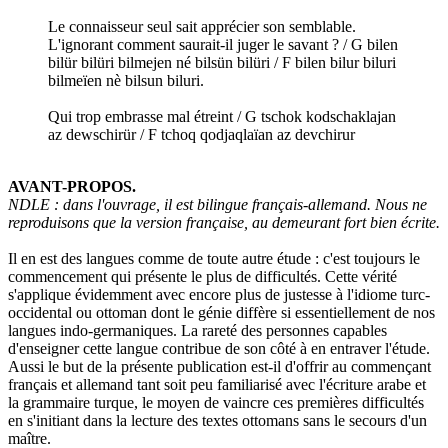
Le connaisseur seul sait apprécier son semblable.
L'ignorant comment saurait-il juger le savant ? / G bilen
bilür bilüri bilmejen né bilsün bilüri / F bilen bilur biluri
bilmeïen nè bilsun biluri.
Qui trop embrasse mal étreint / G tschok kodschaklajan
az dewschirür / F tchoq qodjaqlaïan az devchirur
AVANT-PROPOS.
NDLE : dans l'ouvrage, il est bilingue français-allemand. Nous ne
reproduisons que la version française, au demeurant fort bien écrite.
Il en est des langues comme de toute autre étude : c'est toujours le
commencement qui présente le plus de difficultés. Cette vérité
s'applique évidemment avec encore plus de justesse à l'idiome turc-
occidental ou ottoman dont le génie diffère si essentiellement de nos
langues indo-germaniques. La rareté des personnes capables
d'enseigner cette langue contribue de son côté à en entraver l'étude.
Aussi le but de la présente publication est-il d'offrir au commençant
français et allemand tant soit peu familiarisé avec l'écriture arabe et
la grammaire turque, le moyen de vaincre ces premières difficultés
en s'initiant dans la lecture des textes ottomans sans le secours d'un
maître.