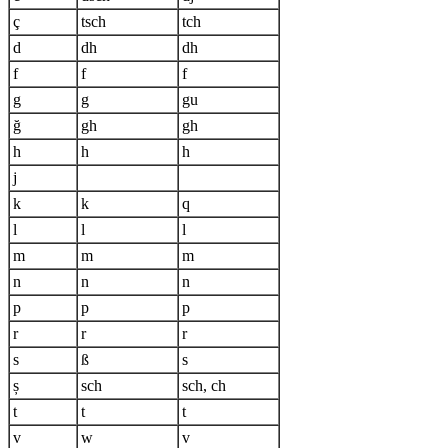
ç
tsch
tch
d
dh
dh
f
f
f
g
g
gu
ğ
gh
gh
h
h
h
j
k
k
q
l
l
l
m
m
m
n
n
n
p
p
p
r
r
r
s
ß
s
ș
sch
sch, ch
t
t
t
v
w
v