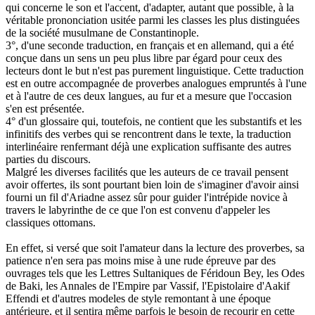
qui concerne le son et l'accent, d'adapter, autant que possible, à la
véritable prononciation usitée parmi les classes les plus distinguées
de la société musulmane de Constantinople.
3°, d'une seconde traduction, en français et en allemand, qui a été
conçue dans un sens un peu plus libre par égard pour ceux des
lecteurs dont le but n'est pas purement linguistique. Cette traduction
est en outre accompagnée de proverbes analogues empruntés à l'une
et à l'autre de ces deux langues, au fur et a mesure que l'occasion
s'en est présentée.
4° d'un glossaire qui, toutefois, ne contient que les substantifs et les
infinitifs des verbes qui se rencontrent dans le texte, la traduction
interlinéaire renfermant déjà une explication suffisante des autres
parties du discours.
Malgré les diverses facilités que les auteurs de ce travail pensent
avoir offertes, ils sont pourtant bien loin de s'imaginer d'avoir ainsi
fourni un fil d'Ariadne assez sûr pour guider l'intrépide novice à
travers le labyrinthe de ce que l'on est convenu d'appeler les
classiques ottomans.
En effet, si versé que soit l'amateur dans la lecture des proverbes, sa
patience n'en sera pas moins mise à une rude épreuve par des
ouvrages tels que les Lettres Sultaniques de Féridoun Bey, les Odes
de Baki, les Annales de l'Empire par Vassif, l'Epistolaire d'Aakif
Effendi et d'autres modeles de style remontant à une époque
antérieure, et il sentira même parfois le besoin de recourir en cette