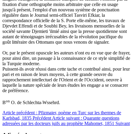
fixation d'une orthographe moins arbitraire que celle en usage
jusqu'à présent, l'emploi d'un nouveau système de ponctuation
régulière dans le Journal semi-officiel Tasviri Efkiar, la
correspondance officielle de la S. Porte elle-même, les travaux de
Djevdet Effendi et de Soubhi Bey, les livraisons mensuelles de la
société savante Djemieti 'ilmié ainsi que la presse quotidienne sont
autant de témoignages irrécusables de la révolution pacifique du
goût littéraire des Ottomans que nous venons de signaler.
Or, par le présent opuscule les auteurs n'ont eu en vue que de frayer,
pour ainsi dire, un passage à la connaissance de ce style simplifié de
la Turquie moderne.
Puissent-ils avoir réussi dans cette tache et contribué ainsi, pour leur
pari et en raison de leurs moyens, à cette grande oeuvre du
rapprochement intellectuel de l'Orient et de l'Occident, oeuvre à
laquelle la nature spéciale de leurs études les engage a se consacrer
de préférence.
on
B
O. de Schlechta-Wssehrd.
Article précédent : Pfizmaier, poème en Turc sur les thermes de
Karlsbad, 1835
Précédent
Article suivant : Quarante questions
adressées par les docteurs juifs au prophète Mahomet, 1851
Suivant