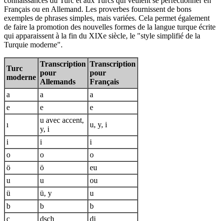
connaissances du Turc et aux Turcs qui veulent se perfectionner en
Français ou en Allemand. Les proverbes fournissent de bons
exemples de phrases simples, mais variées. Cela permet également
de faire la promotion des nouvelles formes de la langue turque écrite
qui apparaissent à la fin du XIXe siècle, le "style simplifié de la
Turquie moderne".
Transcription
Transcription
Turc
pour
pour
moderne
Allemands
Français
a
a
a
e
e
e
u avec accent,
ı
u, y, i
y, i
i
i
i
o
o
o
ö
ö
eu
u
u
ou
ü
ü, y
u
b
b
b
c
dsch
dj