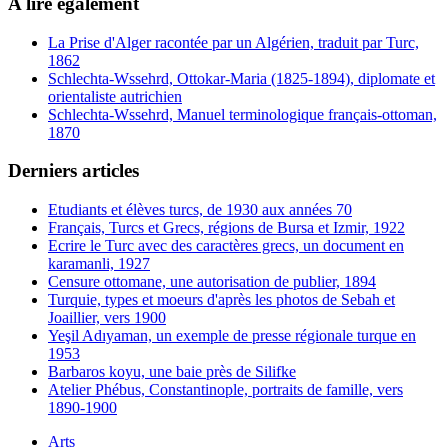
A lire également
La Prise d'Alger racontée par un Algérien, traduit par Turc,
1862
Schlechta-Wssehrd, Ottokar-Maria (1825-1894), diplomate et
orientaliste autrichien
Schlechta-Wssehrd, Manuel terminologique français-ottoman,
1870
Derniers articles
Etudiants et élèves turcs, de 1930 aux années 70
Français, Turcs et Grecs, régions de Bursa et Izmir, 1922
Ecrire le Turc avec des caractères grecs, un document en
karamanli, 1927
Censure ottomane, une autorisation de publier, 1894
Turquie, types et moeurs d'après les photos de Sebah et
Joaillier, vers 1900
Yeşil Adıyaman, un exemple de presse régionale turque en
1953
Barbaros koyu, une baie près de Silifke
Atelier Phébus, Constantinople, portraits de famille, vers
1890-1900
Arts