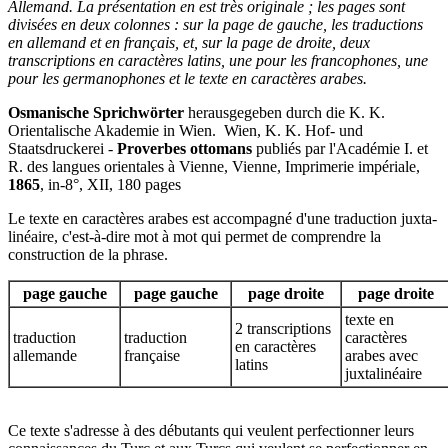
Allemand. La présentation en est très originale ; les pages sont
divisées en deux colonnes : sur la page de gauche, les traductions
en allemand et en français, et, sur la page de droite, deux
transcriptions en caractères latins, une pour les francophones, une
pour les germanophones et le texte en caractères arabes.
Osmanische Sprichwörter
herausgegeben durch die K. K.
Orientalische Akademie in Wien. Wien, K. K. Hof- und
Staatsdruckerei -
Proverbes ottomans
publiés par l'Académie I. et
R. des langues orientales à Vienne, Vienne, Imprimerie impériale,
1865
, in-8°, XII, 180 pages
Le texte en caractères arabes est accompagné d'une traduction juxta-
linéaire, c'est-à-dire mot à mot qui permet de comprendre la
construction de la phrase.
page gauche
page
gauche
page droite
page
droite
texte en
2 transcriptions
traduction
traduction
caractères
en caractères
allemande
française
arabes avec
latins
juxtalinéaire
Ce texte s'adresse à des débutants qui veulent perfectionner leurs