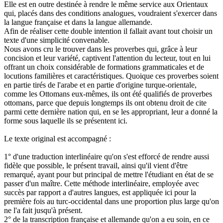
Elle est en outre destinée à rendre le même service aux Orientaux
qui, placés dans des conditions analogues, voudraient s'exercer dans
la langue française et dans la langue allemande.
Afin de réaliser cette double intention il fallait avant tout choisir un
texte d'une simplicité convenable.
Nous avons cru le trouver dans les proverbes qui, grâce à leur
concision et leur variété, captivent l'attention du lecteur, tout en lui
offrant un choix considérable de formations grammaticales et de
locutions familières et caractéristiques. Quoique ces proverbes soient
en partie tirés de l'arabe et en partie d'origine turque-orientale,
comme les Ottomans eux-mêmes, ils ont été qualifiés de proverbes
ottomans, parce que depuis longtemps ils ont obtenu droit de cite
parmi cette dernière nation qui, en se les appropriant, leur a donné la
forme sous laquelle ils se présentent ici.
Le texte original est accompagné :
1° d'une traduction interlinéaire qu'on s'est efforcé de rendre aussi
fidèle que possible, le présent travail, ainsi qu'il vient d'être
remarqué, ayant pour but principal de mettre l'étudiant en état de se
passer d'un maître. Cette méthode interlinéaire, employée avec
succès par rapport a d'autres langues, est appliquée ici pour la
première fois au turc-occidental dans une proportion plus large qu'on
ne l'a fait jusqu'à présent.
2° de la transcription française et allemande qu'on a eu soin, en ce