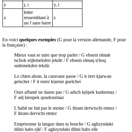
y
j, i
y, ï
lettre
z
ressemblant à
z
un f sans barre
En voici
quelques exemples
(G pour la version allemande, F pour
la française) :
Mieux vaut se taire que trop parler / G ebsem olmak
tschok söjlemekden jekdir / F ebsem olmaq tchoq
suilemekden ïekdir.
Le chien aboie, la caravane passe / G it örer kjarwan
getscher / F it eurer kiarran guetcher
Ours affamé ne danse pas / G adsch kjöpek kudurmaz /
F adj kieupek qoudourmaz
L'habit ne fait pas le moine / G ihram derwischi etmez /
F ihram dervichi etmez
Emprisonne la langue dans ta bouche / G aghzyndaki
dilini habs ejlé / F aghzyndaki dilini habs eïle