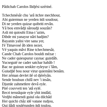
Pâdichah Carolos Ilidjési uzériné.
Tchechmésâr chu 'arâ itchre mechhour,
Abi guiermun ne yerden itdi soudour,
Di ne yerden quizar quibriti revân.
Yâ bou emvâdji sâroudji souzân?
Asli mi quiouhi Etna-i 'azim,
Dibde mi yanayur nâri hadjim?
Bayanin yalisi vire sana yer,
I'é Timavosé âb iden nezer,
Vé yaquin mâvi Rine tchechmesâr,
Cande Chah Carolos bouldi mézar :
Ne cader quieupurur caynac guirdâb.
Yucseguié ne cader satchar habâb !
Bac ne guioun senkler eyleyur i 'lâm,
Guiudjlé bou nour virur quiemâni benâm.
Her zéman devlet ilé ol djéréyân.
Sende boulsun chifâ nev 'i insân,
Djumle zahmetlere devâ eyle.
Piré couvveti ten 'atâ eylé.
Becri tersnâquie eyle yhit imdâd,
Vedjhi mânendi guiul ola dilchâd
Her quichi châz idé vatane rudjou,
Qui ilâdj soulérunden itdi toulou.