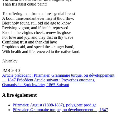
Than Iris itself could paint!
To suffering man from nature's genial breast
A boon transcendant ever may'st thou flow.
Blest holy fount, still bid old age to know
Reviving vigour, and if health repressed
Fade in the virgins cheek, renew its glosv
For love and joy, and they that in thy wave
Confiding trust and thankful lave
Propitious aid, and speed the stranger band,
With health and life renewed to the native land.
Alvanley
JMB 2010
Article précédent : Pfizmaier, Grammaire turque, ou développement
..., 1847
Précédent
Article suivant : Proverbes ottomans,
Osmanische Sprichwörter, 1865
Suivant
A lire également
Pfizmaier, August (1808-1887), polyglotte prodige
Pfizmaier, Grammaire turque, ou développement ..., 1847