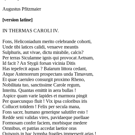
Augustus Pfitzmaier
[version latine]
IN THERMAS CAROLI IV.
Fons, Heliconiadum merito celebrande cohorti,
Unde tibi latices calidi, venaeve meantis
Sulphuris, aut vivae, dictu mirabile, calcis?
Per terras Siculamne ignis qui provocat Aetnam,
Id facit ? An Stygii forsan vicinia Ditis
Has tepefecit aquas ? Baïarum littora cedant,
Atque Antenoreum prospectans unda Timavum,
Et quae caeruleo consurgit proximo Rheno,
Nobilitata tuo, sanctissime Carole regum,
Interitu. Quantas emittit in aera bullas !
Aspice quam varie lapides et marmora pingit
Per quaecunquo fluit ! Vix ipsa coloribus iris
Collucet totidem ! Felix per secula mana,
Fons sacer, humano generiqne salutifer esto !
Redde seni validas vires, pavidaeque puellaae
Formosam confer faciem, morbisque medere
Omnibus, et patrias accedat laetior oras
Quisquis in hac lympha fragiles immerserit arias !