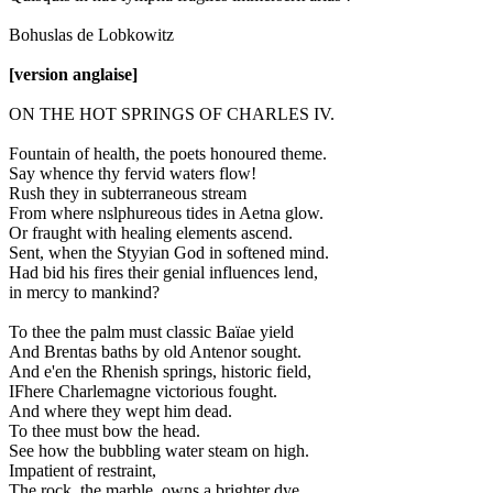
Bohuslas de Lobkowitz
[version anglaise]
ON THE HOT SPRINGS OF CHARLES IV.
Fountain of health, the poets honoured theme.
Say whence thy fervid waters flow!
Rush they in subterraneous stream
From where nslphureous tides in Aetna glow.
Or fraught with healing elements ascend.
Sent, when the Styyian God in softened mind.
Had bid his fires their genial influences lend,
in mercy to mankind?
To thee the palm must classic Baïae yield
And Brentas baths by old Antenor sought.
And e'en the Rhenish springs, historic field,
IFhere Charlemagne victorious fought.
And where they wept him dead.
To thee must bow the head.
See how the bubbling water steam on high.
Impatient of restraint,
The rock, the marble, owns a brighter dye