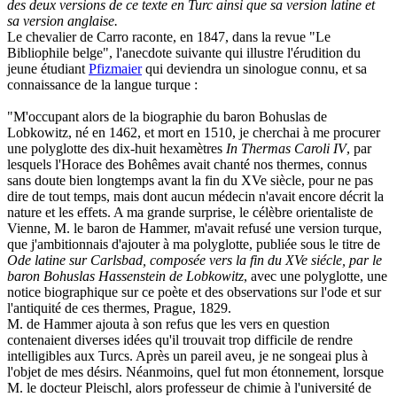
des deux versions de ce texte en Turc ainsi que sa version latine et
sa version anglaise.
Le chevalier de Carro raconte, en 1847, dans la revue "Le
Bibliophile belge", l'anecdote suivante qui illustre l'érudition du
jeune étudiant
Pfizmaier
qui deviendra un sinologue connu, et sa
connaissance de la langue turque :
"M'occupant alors de la biographie du baron Bohuslas de
Lobkowitz, né en 1462, et mort en 1510, je cherchai à me procurer
une polyglotte des dix-huit hexamètres
In Thermas Caroli IV
, par
lesquels l'Horace des Bohêmes avait chanté nos thermes, connus
sans doute bien longtemps avant la fin du XVe siècle, pour ne pas
dire de tout temps, mais dont aucun médecin n'avait encore décrit la
nature et les effets. A ma grande surprise, le célèbre orientaliste de
Vienne, M. le baron de Hammer, m'avait refusé une version turque,
que j'ambitionnais d'ajouter à ma polyglotte, publiée sous le titre de
Ode latine sur Carlsbad, composée vers la fin du XVe siécle, par le
baron Bohuslas Hassenstein de Lobkowitz
, avec une polyglotte, une
notice biographique sur ce poète et des observations sur l'ode et sur
l'antiquité de ces thermes, Prague, 1829.
M. de Hammer ajouta à son refus que les vers en question
contenaient diverses idées qu'il trouvait trop difficile de rendre
intelligibles aux Turcs. Après un pareil aveu, je ne songeai plus à
l'objet de mes désirs. Néanmoins, quel fut mon étonnement, lorsque
M. le docteur Pleischl, alors professeur de chimie à l'université de