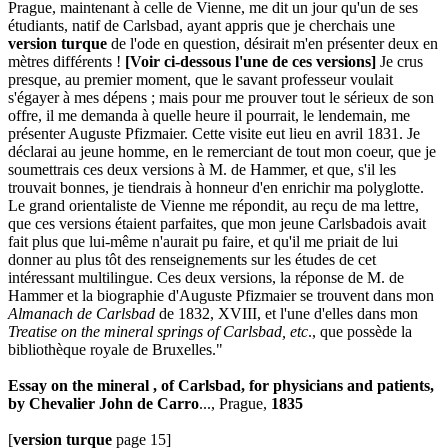
Prague, maintenant à celle de Vienne, me dit un jour qu'un de ses
étudiants, natif de Carlsbad, ayant appris que je cherchais une
version turque
de l'ode en question, désirait m'en présenter deux en
mètres différents !
[Voir ci-dessous l'une de ces versions]
Je crus
presque, au premier moment, que le savant professeur voulait
s'égayer à mes dépens ; mais pour me prouver tout le sérieux de son
offre, il me demanda à quelle heure il pourrait, le lendemain, me
présenter Auguste Pfizmaier. Cette visite eut lieu en avril 1831. Je
déclarai au jeune homme, en le remerciant de tout mon coeur, que je
soumettrais ces deux versions à M. de Hammer, et que, s'il les
trouvait bonnes, je tiendrais à honneur d'en enrichir ma polyglotte.
Le grand orientaliste de Vienne me répondit, au reçu de ma lettre,
que ces versions étaient parfaites, que mon jeune Carlsbadois avait
fait plus que lui-même n'aurait pu faire, et qu'il me priait de lui
donner au plus tôt des renseignements sur les études de cet
intéressant multilingue. Ces deux versions, la réponse de M. de
Hammer et la biographie d'Auguste Pfizmaier se trouvent dans mon
Almanach de Carlsbad
de 1832, XVIII, et l'une d'elles dans mon
Treatise on the mineral springs of Carlsbad, etc
., que possède la
bibliothèque royale de Bruxelles."
Essay on the mineral , of Carlsbad, for physicians and patients,
by Chevalier John de Carro
..., Prague,
1835
[
version turque
page 15]