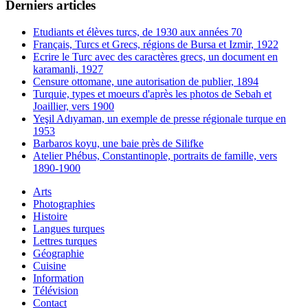
Derniers articles
Etudiants et élèves turcs, de 1930 aux années 70
Français, Turcs et Grecs, régions de Bursa et Izmir, 1922
Ecrire le Turc avec des caractères grecs, un document en
karamanli, 1927
Censure ottomane, une autorisation de publier, 1894
Turquie, types et moeurs d'après les photos de Sebah et
Joaillier, vers 1900
Yeşil Adıyaman, un exemple de presse régionale turque en
1953
Barbaros koyu, une baie près de Silifke
Atelier Phébus, Constantinople, portraits de famille, vers
1890-1900
Arts
Photographies
Histoire
Langues turques
Lettres turques
Géographie
Cuisine
Information
Télévision
Contact