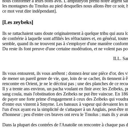
nous conformer à leurs bons avis. L'amphitryon prend notre argent sans
les montagnes du Tmolus au pied desquelles nous allons être ce soir,
ce mot veut dire indépendant].
[Les zeybeks]
Ils se rattachaient sans doute originairement à quelque tribu qui aur
de confrérie à laquelle sont affiliés les réfractaires et, en général, to
semble, quand ils ne trouvent pas à s'employer d'une manière conforme
Du reste ils font preuve d'une certaine modération, et ne volent pas pour
ILL. Sar
Ils vous entourent, ils vous arrêtent ; donnez-leur une pièce d'or, des v
de mener un pareil genre de vie, que, loin de se cacher, ils tiennent à
rencontre en Orient, je ne le décrirai pas ; une des planches de ce recu
Il y a trente ans environ, un pacha voulant en finir avec les Zeibeks, pr
sang coula, mais l'obstination des Zeibeks ne put être vaincue. En 186
de payer une forte prime d'engagement à ceux des Zeibeks qui voudraient
d'entre eux vinrent à Smyrne. Les bateaux à vapeur qui devaient les tra
l'un d'eux ayant eu la simplicité de s'attaquer à un Anglais, peut-êtr
d'honneur ; peu d'entre ces braves ont revu le Tmolus ; mais ils y avai
Dans la plupart des contrées de l'Anatolie on rencontre à chaque pas 