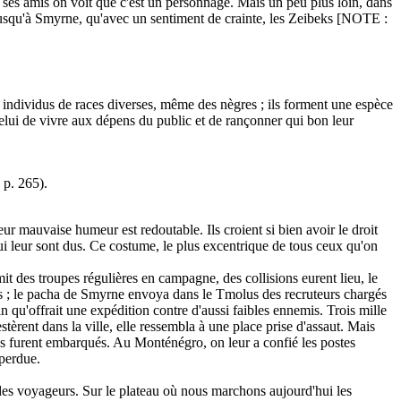
 ses amis on voit que c'est un personnage. Mais un peu plus loin, dans
jusqu'à Smyrne, qu'avec un sentiment de crainte, les Zeibeks [NOTE :
 individus de races diverses, même des nègres ; ils forment une espèce
es celui de vivre aux dépens du public et de rançonner qui bon leur
 p. 265).
leur mauvaise humeur est redoutable. Ils croient si bien avoir le droit
qui leur sont dus. Ce costume, le plus excentrique de tous ceux qu'on
 mit des troupes régulières en campagne, des collisions eurent lieu, le
ins ; le pacha de Smyrne envoya dans le Tmolus des recruteurs chargés
 qu'offrait une expédition contre d'aussi faibles ennemis. Trois mille
èrent dans la ville, elle ressembla à une place prise d'assaut. Mais
eks furent embarqués. Au Monténégro, on leur a confié les postes
 perdue.
des voyageurs. Sur le plateau où nous marchons aujourd'hui les