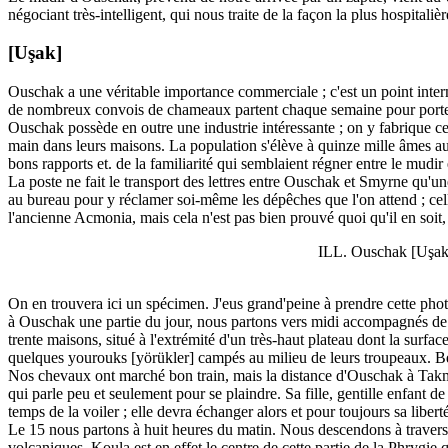
négociant très-intelligent, qui nous traite de la façon la plus hospitalièr
[Uşak]
Ouschak a une véritable importance commerciale ; c'est un point interméd
de nombreux convois de chameaux partent chaque semaine pour porter 
Ouschak possède en outre une industrie intéressante ; on y fabrique c
main dans leurs maisons. La population s'élève à quinze mille âmes au m
bons rapports et. de la familiarité qui semblaient régner entre le mudir 
La poste ne fait le transport des lettres entre Ouschak et Smyrne qu'une 
au bureau pour y réclamer soi-même les dépêches que l'on attend ; cel
l'ancienne Acmonia, mais cela n'est pas bien prouvé quoi qu'il en soit
ILL. Ouschak [Uşak]
On en trouvera ici un spécimen. J'eus grand'peine à prendre cette phot
à Ouschak une partie du jour, nous partons vers midi accompagnés de
trente maisons, situé à l'extrémité d'un très-haut plateau dont la surfa
quelques yourouks [yörükler] campés au milieu de leurs troupeaux. Bell
Nos chevaux ont marché bon train, mais la distance d'Ouschak à Takmak
qui parle peu et seulement pour se plaindre. Sa fille, gentille enfant 
temps de la voiler ; elle devra échanger alors et pour toujours sa libert
Le 15 nous partons à huit heures du matin. Nous descendons à travers 
volcaniques. Koula est en effet le centre de cette partie de la Phrygi