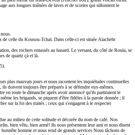
sage aux longues traînées de laves et de scories qui sillonnent le
 nous.
s de celle du Kousou-Tchaï. Dans celle-ci est située Alachehr
ation, des rochers entassés au hasard. Le versant, du côté de Roula, se
s de quartz çà et là.
5).
urs plus mauvais jours et nous racontent les inquiétudes continuelles
 ils doivent toujours être préparés à se défendre eux-mêmes,
re en route le dimanche après avoir annoncé qu'ils partiraient le
même les brigands, se piquent d'être fidèles à la parole donnée ; il
r sur la foi des traités ; ceux qui s'engagent à le respecter
rdue au milieu de cette solitude et décorée du nom de café. Nos
in, bien vêtu, bien armé! Ils nous présentent leur ami et nous disent
 devenu honnête homme et nous rend de grands services Nous tâchons de