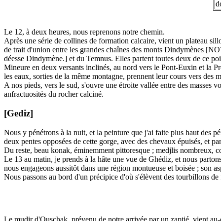
d
Le 12, à deux heures, nous reprenons notre chemin.
Après une série de collines de formation calcaire, vient un plateau sill
de trait d'union entre les grandes chaînes des monts Dindymènes [NOTE 
déesse Dindymène.] et du Temnus. Elles partent toutes deux de ce point
Mineure en deux versants inclinés, au nord vers le Pont-Euxin et la 
les eaux, sorties de la même montagne, prennent leur cours vers des m
A nos pieds, vers le sud, s'ouvre une étroite vallée entre des masses vo
anfractuosités du rocher calciné.
[Gediz]
Nous y pénétrons à la nuit, et la peinture que j'ai faite plus haut des p
deux pentes opposées de cette gorge, avec des chevaux épuisés, et par d
Du reste, beau konak, éminemment pittoresque ; medjlis nombreux, com
Le 13 au matin, je prends à la hâte une vue de Ghédiz, et nous parton
nous engageons aussitôt dans une région montueuse et boisée ; son aspe
Nous passons au bord d'un précipice d'où s'élèvent des tourbillons de f
Le mudir d'Ouschak, prévenu de notre arrivée par un zaptié, vient au-d