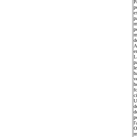
P
p
e
p
m
p
m
d
A
e
L
p
l
b
v
h
f
c
U
d
d
p
l
O
m