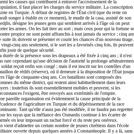
armi les causes qui contribuent à entraver l'accroissement de la
opulation, il faut placer les charges du service militaire. La conscription
xiste en Turquie. A défaut de registres de l'État civil (que du reste on
araît songer à établir en ce moment), le mudir de la casa, assisté de son
edjlis, désigne les jeunes gens qui semblent arrivés à l'âge où on peut
orter les armes. On les fait tirer au sort ; mais ceux pour qui la fortune s
ontre propice ne sont point affranchis à tout jamais du service ; cinq an
e suite ils doivent se présenter et courir les chances d'un nouveau tirage.
 vingt-cinq ans seulement, si le sort les a favorisés cinq fois, ils peuvent
nfin jouir de quelque sécurité.
a durée de la présence sous les drapeaux a été fixée à cinq ans ; il n'est
as rare cependant qu'une décision de l'autorité la prolonge arbitrairement
e soldat reçoit enfin son congé ; mais il est inscrit sur les contrôles d'un
ataillon de rédifs (réserve), où il demeure à la disposition de l'État jusqu
ers l'âge de cinquante-cinq ans. Ces bataillons sont composés des
ommes du même district, qui restent ainsi habituellement dans leurs
oyers ; toutefois ils sont essentiellement mobiles et peuvent, si les
irconstances l'exigent, être envoyés aux extrémités de l'empire.
ne pareille organisation est évidemment la cause principale de la
écadence de l'agriculture en Turquie et du dépérissement de la race
ominante. Tant qu'elle n'aura pas été modifiée, il ne faudra pas regretter
our les rayas que la méfiance des Osmanlis continue à les écarter de
'armée en leur imposant un rachat forcé et du reste peu onéreux.
n vient d'admettre un certain nombre de jeunes chrétiens dans l'école
ilitaire ouverte depuis quelques années à Constantinople. Il y a là, sans