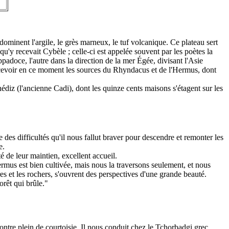
 dominent l'argile, le grès marneux, le tuf volcanique. Ce plateau sert
'y recevait Cybèle ; celle-ci est appelée souvent par les poètes la
adoce, l'autre dans la direction de la mer Égée, divisant l'Asie
ercevoir en ce moment les sources du Rhyndacus et de l'Hermus, dont
hédiz (l'ancienne Cadi), dont les quinze cents maisons s'étagent sur les
e des difficultés qu'il nous fallut braver pour descendre et remonter les
e.
de leur maintien, excellent accueil.
rmus est bien cultivée, mais nous la traversons seulement, et nous
es et les rochers, s'ouvrent des perspectives d'une grande beauté.
orêt qui brûle."
ontre plein de courtoisie. Il nous conduit chez le Tchorbadgi grec,