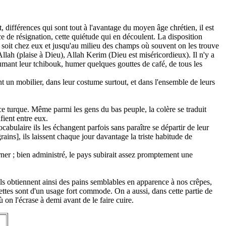
 différences qui sont tout à l'avantage du moyen âge chrétien, il est
ce de résignation, cette quiétude qui en découlent. La disposition
s, soit chez eux et jusqu'au milieu des champs où souvent on les trouve
Allah (plaise à Dieu), Allah Kerim (Dieu est miséricordieux). Il n'y a
fumant leur tchibouk, humer quelques gouttes de café, de tous les
t un mobilier, dans leur costume surtout, et dans l'ensemble de leurs
race turque. Même parmi les gens du bas peuple, la colère se traduit
fient entre eux.
bulaire ils les échangent parfois sans paraître se départir de leur
ains], ils laissent chaque jour davantage la triste habitude de
erner ; bien administré, le pays subirait assez promptement une
; ils obtiennent ainsi des pains semblables en apparence à nos crêpes,
iettes sont d'un usage fort commode. On a aussi, dans cette partie de
on l'écrase à demi avant de le faire cuire.