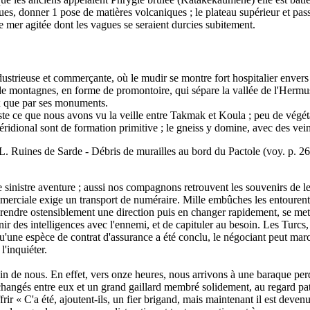
ques, donner 1 pose de matières volcaniques ; le plateau supérieur et pas
e mer agitée dont les vagues se seraient durcies subitement.
strieuse et commerçante, où le mudir se montre fort hospitalier envers
de montagnes, en forme de promontoire, qui sépare la vallée de l'Hermu
ux que par ses monuments.
este ce que nous avons vu la veille entre Takmak et Koula ; peu de végét
ridional sont de formation primitive ; le gneiss y domine, avec des veine
L. Ruines de Sarde - Débris de murailles au bord du Pactole (voy. p. 26
 sinistre aventure ; aussi nos compagnons retrouvent les souvenirs de le
erciale exige un transport de numéraire. Mille embûches les entourent,
prendre ostensiblement une direction puis en changer rapidement, se mett
ir des intelligences avec l'ennemi, et de capituler au besoin. Les Turcs, 
'une espèce de contrat d'assurance a été conclu, le négociant peut marche
l'inquiéter.
oin de nous. En effet, vers onze heures, nous arrivons à une baraque pe
angés entre eux et un grand gaillard membré solidement, au regard patel
s offrir « C'a été, ajoutent-ils, un fier brigand, mais maintenant il est