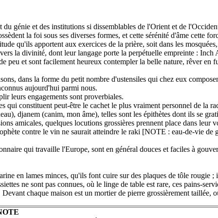
 génie et des institutions si dissemblables de l'Orient et de l'Occident,
ssèdent la foi sous ses diverses formes, et cette sérénité d'âme cette for
ctitude qu'ils apportent aux exercices de la prière, soit dans les mosquée
ers la divinité, dont leur langage porte la perpétuelle empreinte : Inch 
 de peu et sont facilement heureux contempler la belle nature, rêver en 
maisons, dans la forme du petit nombre d'ustensiles qui chez eux composen
 inconnus aujourd'hui parmi nous.
mplir leurs engagements sont proverbiales.
res qui constituent peut-être le cachet le plus vraiment personnel de la 
), djanem (canim, mon âme), telles sont les épithètes dont ils se grati
ons amicales, quelques locutions grossières prennent place dans leur voca
phète contre le vin ne saurait atteindre le raki [NOTE : eau-de-vie de gr
ionnaire qui travaille l'Europe, sont en général douces et faciles à gouv
 farine en lames minces, qu'ils font cuire sur des plaques de tôle rougie 
iettes ne sont pas connues, où le linge de table est rare, ces pains-serv
 Devant chaque maison est un mortier de pierre grossièrement taillée, où 
NOTE