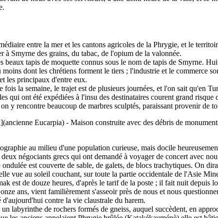
e.
iaire entre la mer et les cantons agricoles de la Phrygie, et le territoire
à Smyrne des grains, du tabac, de l'opium de la valonnée.
es beaux tapis de moquette connus sous le nom de tapis de Smyrne. Huit c
oins dont les chrétiens forment le tiers ; l'industrie et le commerce so
et les principaux d'entre eux.
fois la semaine, le trajet est de plusieurs journées, et l'on sait qu'en Tur
les qui ont été expédiées à l'insu des destinataires courent grand risq
, on y rencontre beaucoup de marbres sculptés, paraissant provenir de t
(ancienne Eucarpia) - Maison construite avec des débris de monuments 
ographie au milieu d'une population curieuse, mais docile heureusement, e
 deux négociants grecs qui ont demandé à voyager de concert avec nou
ce ondulée est couverte de sable, de galets, de blocs trachytiques. On dir
e vue au soleil couchant, sur toute la partie occidentale de l'Asie Mineu
 est de douze heures, d'après le tarif de la poste ; il fait nuit depu
de onze ans, vient familièrement s'asseoir près de nous et nous questionne
é d'aujourd'hui contre la vie claustrale du harem.
un labyrinthe de rochers formés de gneiss, auquel succèdent, en approch
e que les anciens appelaient Phrygie brûlée (Katakékauménè) elle est bâti