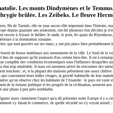
Anatolie. Les monts Dindymènes et le Temnus
rygie brûlée. Les Zeibeks. Le fleuve Hermus
zen, fils de Tantale, elle ne joue aucun rôle important dans l'histoire, 
ope depuis quarante ans seulement, ont été plusieurs fois décrites je n'e
ent encore à Aizani: le théâtre, le stade, le pont, les quais du Rhyndacus
térieure à la domination romaine.
ien, qui sont gravées sur ses murs, y ont pris place bien probablement 
 fourni de beaux matériaux aux monuments de la ville. Le fond de la vallé
 lieu de supposer qu'ils jouissent d'un certain bien-être. Il est à remarq
ue complète des conditions économiques sous l'influence desquelles un pe
 état trop misérable. Il nous est rarement arrivé de rencontrer des mend
t touchant ; et, si la plupart des maisons présentent une assez chétive
s qui couronnent leurs mâles visages, la gravité habituelle de leur main
ive qu'on observe chez les habitants de l'Anatolie : le pays est vaste et 
ent de la fortune publique et les progrès de la civilisation, assurent au
rsé une phase à peu près semblable.
figurer assez clairement l'aspect qu'a dû présenter notre Europe il y a ci
ent s'y faisait le commerce, de quelle sécurité on s'y voyait assuré ; qu