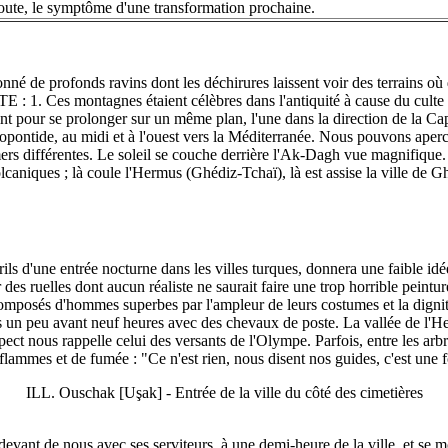
oute, le symptôme d'une transformation prochaine.
onné de profonds ravins dont les déchirures laissent voir des terrains où
: 1. Ces montagnes étaient célèbres dans l'antiquité à cause du culte qu
 pour se prolonger sur un même plan, l'une dans la direction de la Capp
Propontide, au midi et à l'ouest vers la Méditerranée. Nous pouvons ap
ers différentes. Le soleil se couche derrière l'Ak-Dagh vue magnifique.
lcaniques ; là coule l'Hermus (Ghédiz-Tchaï), là est assise la ville de G
érils d'une entrée nocturne dans les villes turques, donnera une faible idé
es ruelles dont aucun réaliste ne saurait faire une trop horrible peintur
posés d'hommes superbes par l'ampleur de leurs costumes et la dignité 
s un peu avant neuf heures avec des chevaux de poste. La vallée de l'He
ct nous rappelle celui des versants de l'Olympe. Parfois, entre les arbr
lammes et de fumée : "Ce n'est rien, nous disent nos guides, c'est une f
ILL. Ouschak [Uşak] - Entrée de la ville du côté des cimetières
evant de nous avec ses serviteurs, à une demi-heure de la ville, et se m