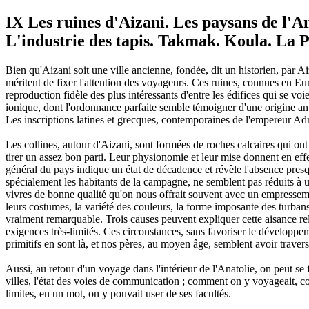
IX Les ruines d'Aizani. Les paysans de l'
L'industrie des tapis. Takmak. Koula. La Ph
Bien qu'Aizani soit une ville ancienne, fondée, dit un historien, par Ai
méritent de fixer l'attention des voyageurs. Ces ruines, connues en Eur
reproduction fidèle des plus intéressants d'entre les édifices qui se voi
ionique, dont l'ordonnance parfaite semble témoigner d'une origine an
Les inscriptions latines et grecques, contemporaines de l'empereur Adr
Les collines, autour d'Aizani, sont formées de roches calcaires qui ont
tirer un assez bon parti. Leur physionomie et leur mise donnent en effet
général du pays indique un état de décadence et révèle l'absence presq
spécialement les habitants de la campagne, ne semblent pas réduits à un
vivres de bonne qualité qu'on nous offrait souvent avec un empressemen
leurs costumes, la variété des couleurs, la forme imposante des turban
vraiment remarquable. Trois causes peuvent expliquer cette aisance relat
exigences très-limités. Ces circonstances, sans favoriser le développem
primitifs en sont là, et nos pères, au moyen âge, semblent avoir trave
Aussi, au retour d'un voyage dans l'intérieur de l'Anatolie, on peut se 
villes, l'état des voies de communication ; comment on y voyageait, comm
limites, en un mot, on y pouvait user de ses facultés.