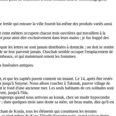
 fertile qui entoure la ville fournit lui-même des produits variés aussi
ents métiers occupent chacun trois ouvrières qui travaillent à la
nt pour ainsi dire exclusivement dans leurs mains ; je fus frappé des
quie les lettres ne sont jamais distribuées à domicile ; on doit se rendre
ue de ne leur parvenir jamais. Ouschak semble occuper l'emplacement de
ombeaux, et qui maintenant ornent les fontaines.
funéraires antiques.
t que les zaptiés purent contenir un instant. Le 14, après être restés
s jusqu'à Smyrne. Nous allons coucher à Takmak, pauvre village de
ait le fond d'une ancienne mer. Les seuls habitants de ces solitudes sont
re, jusqu'à l'Ida.
is longtemps quand nous arrivons au konak, chez un mudir hypocondre
r ; dans quelques mois sans doute sa mère, un beau matin, dira qu'il est
ant de Koula, tous les éléments qui constituent les terrains
e au pied même du Kara-Dévelit (l'encrier noir), grand volcan éteint