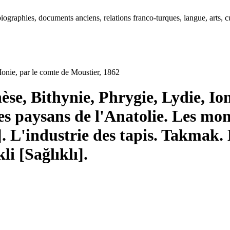
ographies, documents anciens, relations franco-turques, langue, arts, cu
Ionie, par le comte de Moustier, 1862
e, Bithynie, Phrygie, Lydie, Ion
Les paysans de l'Anatolie. Les m
 L'industrie des tapis. Takmak. 
i [Sağlıklı].