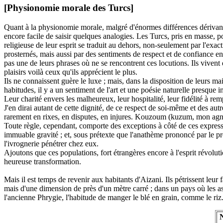
[Physionomie morale des Turcs]
Quant à la physionomie morale, malgré d'énormes différences dérivant du
encore facile de saisir quelques analogies. Les Turcs, pris en masse, po
religieuse de leur esprit se traduit au dehors, non-seulement par l'exa
prosternés, mais aussi par des sentiments de respect et de confiance env
pas une de leurs phrases où ne se rencontrent ces locutions. Ils vivent
plaisirs voilà ceux qu'ils apprécient le plus.
Ils ne connaissent guère le luxe ; mais, dans la disposition de leurs 
habitudes, il y a un sentiment de l'art et une poésie naturelle presque
Leur charité envers les malheureux, leur hospitalité, leur fidélité à re
J'en dirai autant de cette dignité, de ce respect de soi-même et des aut
rarement en rixes, en disputes, en injures. Kouzoum (kuzum, mon agneau
Toute règle, cependant, comporte des exceptions à côté de ces expressi
immuable gravité ; et, sous prétexte que l'anathème prononcé par le pro
l'ivrognerie pénétrer chez eux.
Ajoutons que ces populations, fort étrangères encore à l'esprit révolut
heureuse transformation.
Mais il est temps de revenir aux habitants d'Aizani. Ils pétrissent leur
mais d'une dimension de près d'un mètre carré ; dans un pays où les ass
l'ancienne Phrygie, l'habitude de manger le blé en grain, comme le riz.