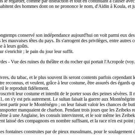
 le regarder, comme par distraction et tout en continuant à causer avec
 habitent des hommes dont on ne prononce le nom, d'Aïdin à Koula, et 
a longtemps conservé son indépendance aujourd'hui on voit parmi eux des
utes les mauvaises têtes du pays. Ils s'arrogent des privilèges, entre autr
 à leurs goûts.
 s'enrichir ; le pain du jour leur suffit.
des - Vue des ruines du théâtre et du rocher qui portait l'Acropole (voy.
ivres, du tabac, et le plus souvent ils seront contents parfois cependant 
 être reconnus, et veulent, grâce à leur costume, être assurés des égards 
eil le reproduit fidèlement.
oscrivit leur costume et interdit de le porter sous des peines sévères. Il
1, on s'y est pris autrement. Le sultan faisait la guerre aux Monténégr
 partir pour le Monténégro ; on leur faisait valoir les chances de butin
nsporter manquaient de charbon. Pendant trois jours que les Zeibeks rest
e même à une Anglaise, les consuls intervinrent, et le soir même les Zeib
ent laissé des compagnons en nombre suffisant, et la race n'en est point
des fontaines construites par de pieux musulmans, pour le soulagement 