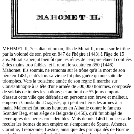
MEHMET II, 7e sultan ottoman, fils de Murat II, monta sur le trône
par la volonté de son père en 847 de l'hégire (1443),à l'âge de 15
ans. Murat s'aperçut bientôt que les rênes de l'empire étaient confiées
à des mains trop faibles, et il reprit le sceptre en 850 (1446).
Mahomet, fils soumis, ne remonta sur le trône qu'à la mort de son
père en 1481, et dès lors sa vie ne fut plus guère qu'une suite de
triomphes. Vers la troisième année de son règne il marcha sur
Constantinople à la tête d'une armée de 300,000 hommes, composée
de soldats de toutes les nations ; et au bout de 55 jours emporta
d'assaut cette ville que défendait en personne son brave et malheur,
empereur Conslanlin-Dragasès, qui périt en héros les armes à la
main. Mahomet fut moins heureux en Albanie contre le fameux
Scander-Beg, et au siège de Belgrade (1456), qu'il fut obligé de
lever après des pertes considérables. Mais depuis 1460 il ne cessa de
reculer les bornes de son empire en s'emparant de Sparte, Athènes,
Corinthe, Trébizonde, Lesbos, ainsi que des principautés de Bosnie