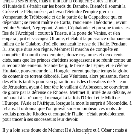
temps à ses efforts, mais il finit par la conquérir; après la mort
d'Huniade il s'établit sur les bords du Danube. Bientôt il soumit la
Grèce et le Péloponèse ; acheva d'éteindre l'empire grec en
s'emparant de Trébizonde et de la partie de la Cappadoce qui en
dépendait ; se rendit maître de Caffa, l'ancienne Théodorie ; revint
réduire Scutari, Négrepont, Zante, Céphalonie, et presque toutes les
îles de l'Archipel ; courut à Trieste, à la porte de Venise, et s'en
empara ; prit et saccagea Otrante, et établit la puissance ottomane au
milieu de la Calabre, d'où elle menaçait le reste de l'Italie. Pendant
31 ans que dura son règne, Mehmet II marcha de conquête en
conquête; il soumit deux empires, douze royaumes et deux cents
cités, sans que les princes chrétiens songeassent à se réunir contre un
si redoutable ennemi. Scanderberg, le héros de l'Epire, et le célèbre
Huniade, gouverneur de la Hongrie, eurent quelque temps la gloire
de contenir ce torrent débordé. Les Vénitiens, alors puissants, firent
des efforts tardifs pour s'en garantir: mais les chevaliers de S. Jean
de Jérusalem, ayant à leur tête le vaillant d'Aubusson, se couvrirent
de gloire par la défense de Rhodes. Mehmet II, irrité de sa défaite, se
préparait à la réparer; il menaçait à la fois l'Orient et le Midi de
l'Europe, l'Asie et l'Afrique, lorsque la mort le surprit à Nicomédie, à
53 ans. Il ordonna que l'on gravât sur son tombeau ces mots : Je
voulais prendre Rhodes et conquérir l'Italie : c'était probablement
pour tracer à ses successeurs leur devoir.
Il y a loin sans doute de Mehmet II à Alexandre et à César ; mais à