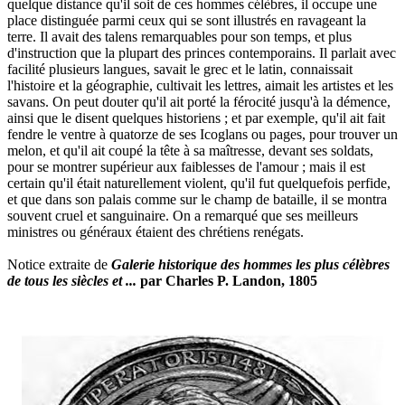
quelque distance qu'il soit de ces hommes célèbres, il occupe une
place distinguée parmi ceux qui se sont illustrés en ravageant la
terre. Il avait des talens remarquables pour son temps, et plus
d'instruction que la plupart des princes contemporains. Il parlait avec
facilité plusieurs langues, savait le grec et le latin, connaissait
l'histoire et la géographie, cultivait les lettres, aimait les artistes et les
savans. On peut douter qu'il ait porté la férocité jusqu'à la démence,
ainsi que le disent quelques historiens ; et par exemple, qu'il ait fait
fendre le ventre à quatorze de ses Icoglans ou pages, pour trouver un
melon, et qu'il ait coupé la tête à sa maîtresse, devant ses soldats,
pour se montrer supérieur aux faiblesses de l'amour ; mais il est
certain qu'il était naturellement violent, qu'il fut quelquefois perfide,
et que dans son palais comme sur le champ de bataille, il se montra
souvent cruel et sanguinaire. On a remarqué que ses meilleurs
ministres ou généraux étaient des chrétiens renégats.
Notice extraite de
Galerie historique des hommes les plus célèbres
de tous les siècles et ...
par Charles P. Landon, 1805