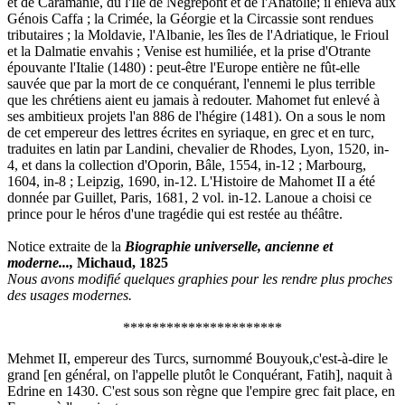
et de Caramanie, du l'Ile de Négrepont et de l'Anatolie; il enleva aux
Génois Caffa ; la Crimée, la Géorgie et la Circassie sont rendues
tributaires ; la Moldavie, l'Albanie, les îles de l'Adriatique, le Frioul
et la Dalmatie envahis ; Venise est humiliée, et la prise d'Otrante
épouvante l'Italie (1480) : peut-être l'Europe entière ne fût-elle
sauvée que par la mort de ce conquérant, l'ennemi le plus terrible
que les chrétiens aient eu jamais à redouter. Mahomet fut enlevé à
ses ambitieux projets l'an 886 de l'hégire (1481). On a sous le nom
de cet empereur des lettres écrites en syriaque, en grec et en turc,
traduites en latin par Landini, chevalier de Rhodes, Lyon, 1520, in-
4, et dans la collection d'Oporin, Bâle, 1554, in-12 ; Marbourg,
1604, in-8 ; Leipzig, 1690, in-12. L'Histoire de Mahomet II a été
donnée par Guillet, Paris, 1681, 2 vol. in-12. Lanoue a choisi ce
prince pour le héros d'une tragédie qui est restée au théâtre.
Notice extraite de la
Biographie universelle, ancienne et
moderne...,
Michaud, 1825
Nous avons modifié quelques graphies pour les rendre plus proches
des usages modernes.
**********************
Mehmet II, empereur des Turcs, surnommé Bouyouk,c'est-à-dire le
grand [en général, on l'appelle plutôt le Conquérant, Fatih], naquit à
Edrine en 1430. C'est sous son règne que l'empire grec fait place, en