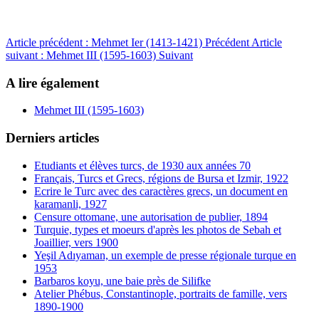
Article précédent : Mehmet Ier (1413-1421)
Précédent
Article
suivant : Mehmet III (1595-1603)
Suivant
A lire également
Mehmet III (1595-1603)
Derniers articles
Etudiants et élèves turcs, de 1930 aux années 70
Français, Turcs et Grecs, régions de Bursa et Izmir, 1922
Ecrire le Turc avec des caractères grecs, un document en
karamanli, 1927
Censure ottomane, une autorisation de publier, 1894
Turquie, types et moeurs d'après les photos de Sebah et
Joaillier, vers 1900
Yeşil Adıyaman, un exemple de presse régionale turque en
1953
Barbaros koyu, une baie près de Silifke
Atelier Phébus, Constantinople, portraits de famille, vers
1890-1900