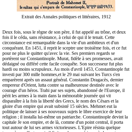
Extrait des Annales politiques et littéraires, 1912
Deux fois, sous le règne de son père, il fut appelé au trône, et deux
fois il le céda, sans résistance, à celui de qui il le tenait. Cette
circonstance est remarquable dans la vie d'un ambitieux et d'un
conquérant. En 1451, il reprit le sceptre une troisième fois, et ce fut
pour ne plus le quitter qu'avec la vie. Ses premiers regards se
portèrent sur Constantinople. Murat, fidèle à ses promesses, avait
dédaigné ou différé cette facile conquête. Son successeur fut plus
hardi ou moins scrupuleux. Au mois d'avril 1453, Constantinople fut
investi par 300 mille hommes,et le 29 mai suivant les Turcs s'en
emparèrent après un assaut général. Constantin Dragacès, dernier
empereur d'Orient, lutta contre sa malheureuse destinée avec le
courage d'un héros. Trahi par ses sujets, abandonné de l'Europe, il
périt les armes à la main dans la mémorable journée qui vit
disparaître à la fois la liberté des Grecs, le nom des Césars et la
gloire d'un empire qui avait subsisté 15 siècles. Mehmet eut la
politique de laisser à ses nouveaux sujets le libre exercice de leur
religion ; il installa lui-même un patriarche. Constantinople devint la
capitale Je son empire, et de là, comme d'un point central, il porta
tout autour de lui ses armes victorieuses. L'Epire résista quelque