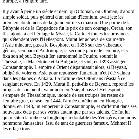
Europe, à l'empire turc.
Il y avait à peine un siècle et demi qu'Ottoman, ou Othman, d'abord
simple soldat, puis général d'un sultan d'Iconium, avait jeté les
premiers ibndemens de la grandeur de sa maison. Une partie de la
Bithynie et de la Cappadoce fut le prix de son courage. Orcan, son
fils, ajouta à cet héritage la Mysie, la Carie et toutes les provinces
qui s'étendent vers l'Hellespont. Murat Ier acheva de soumettre
l'Asie mineure, passa le Bosphore, en 1355 sur des vaisseaux
génois, s'empara d'Andrinople, la seconde place de l'empire, et y
fixa son séjour. Beyazit Ier, surnommé le Foudre, soumit la
Thessalie, la Macédoine et la Bulgarie, et vint, en I393 assiéger
Constantinople. L'empire d'Orient disparaissait alors, si Beyazit,
obligé de voler en Asie pour repousser Tamerlan, n'eût été vaincu
dans les plaines d'Ankara. La fortune des Ottomans résista à ce
sanglant revers. En 1429, Murat II, petit-fils de Beyazit, reprend les
projets de son aïeul ; vainqueur en Asie, il passe l'Hellespont,
s'empare de Thessalonique, inonde de ses troupes les restes de
l'empire grec, écrase, en 1444, l'armée chrétienne en Hongrie,
donne, en 1448, un empereur à Constantinople, et s'affermit dans ses
nouveaux états par ses vertus autant que par ses talents. Ce fut lui
qui institua la milice si longtemps redoutable des Yeniçéris, que nous
nommons Janissaires. Issu de tant de guerriers fameux, Mehmet II
les effaça tous.