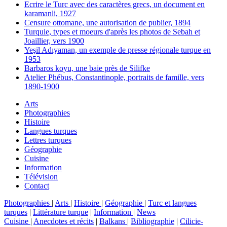
Ecrire le Turc avec des caractères grecs, un document en
karamanli, 1927
Censure ottomane, une autorisation de publier, 1894
Turquie, types et moeurs d'après les photos de Sebah et
Joaillier, vers 1900
Yeşil Adıyaman, un exemple de presse régionale turque en
1953
Barbaros koyu, une baie près de Silifke
Atelier Phébus, Constantinople, portraits de famille, vers
1890-1900
Arts
Photographies
Histoire
Langues turques
Lettres turques
Géographie
Cuisine
Information
Télévision
Contact
Photographies
|
Arts
|
Histoire
|
Géographie
|
Turc et langues
turques
|
Littérature turque
|
Information
|
News
Cuisine
|
Anecdotes et récits
|
Balkans
|
Bibliographie
|
Cilicie-