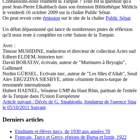
Connaissons-nous vraiment la Turquie ? Telle est la question qu'a
posé Jean-Pierre Elkabbach dans son émission Bibliothèque Médicis
le vendredi 16 octobre 2009 sur la chaîne Public Sénat.
On peut revoir cette
émission
sur le site de la chaîne
Public Sénat
.
Un débat dépassionné qui lance de nombreuses pistes de réflexion
qu'il nous reste à compléter en cette Saison de la Turquie.
Avec :
Timour MUHIDINE, traducteur et directeur de collection Actes sud
Edhem ELDEM, historien turc
David BORATAV, écrivain, auteur de "Murmures à Beyoglu",
Gallimard
Nedim GÜRSEL, Ecrivain turc, auteur de "Les filles d'Allah", Seuil
Alev EBÜZZIYA SIESBYE, artiste céramiste franco-turque de
renommée internationale
Hubert HAENEL, Sénateur UMP du Haut Rhin, partisan de l'entrée
de la Turquie dans l'Union Européenne
Article suivant : Décès de G. Sipahioglu, fondateur de l'agence Sipa
le 05/10/2011
Suivant
Derniers articles
Etudiants et élèves turcs, de 1930 aux années 70
Français, Turcs et Grecs, régions de Bursa et Izmir, 1922