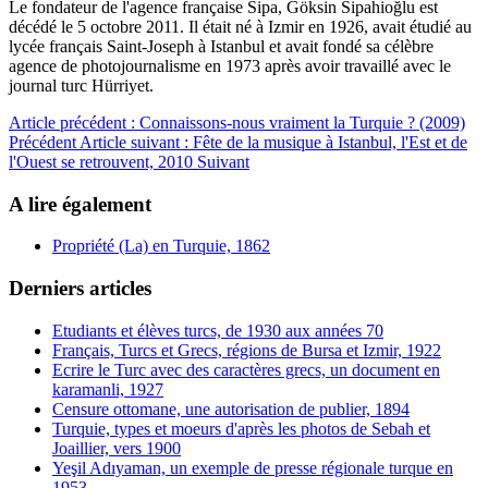
Le fondateur de l'agence française Sipa, Göksin Sipahioğlu est
décédé le 5 octobre 2011. Il était né à Izmir en 1926, avait étudié au
lycée français Saint-Joseph à Istanbul et avait fondé sa célèbre
agence de photojournalisme en 1973 après avoir travaillé avec le
journal turc Hürriyet.
Article précédent : Connaissons-nous vraiment la Turquie ? (2009)
Précédent
Article suivant : Fête de la musique à Istanbul, l'Est et de
l'Ouest se retrouvent, 2010
Suivant
A lire également
Propriété (La) en Turquie, 1862
Derniers articles
Etudiants et élèves turcs, de 1930 aux années 70
Français, Turcs et Grecs, régions de Bursa et Izmir, 1922
Ecrire le Turc avec des caractères grecs, un document en
karamanli, 1927
Censure ottomane, une autorisation de publier, 1894
Turquie, types et moeurs d'après les photos de Sebah et
Joaillier, vers 1900
Yeşil Adıyaman, un exemple de presse régionale turque en
1953