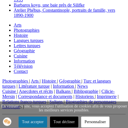
Barbaros koyu, une baie près de Silifke
Atelier Phébus, Constantinople, portraits de famille, vers
1890-1900
Arts
Photographies
Histoire
Langues turques
Lettres turques
Géographie
Cuisine
Information
Télévision
Contact
Photographies
|
Arts
|
Histoire
|
Géographie
|
Turc et langues
turques
|
Littérature turque
|
Information
|
News
Cuisine
|
Anecdotes et récits
|
Balkans
|
Bibliographie
|
Cilicie-
Mersin
|
Correspondance et documents
|
Historiens
|
Imprimerie
|
Relations franco-turques
|
Sultans
|
Biographies de personnages
En visitant ce site, vous acceptez l'utilisation de cookies afin de vous proposer
historique
s |
les meilleurs services possibles.
Tout accepter
Tout décliner
Personnaliser