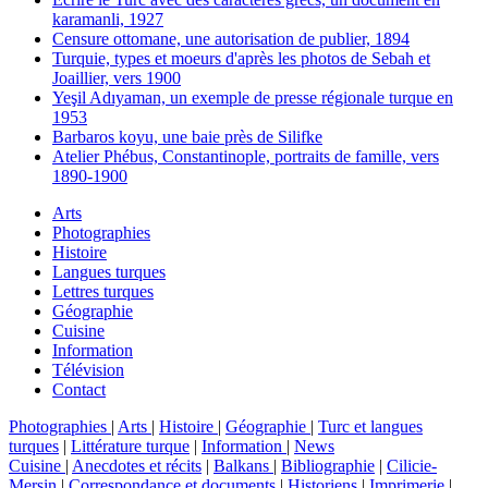
karamanli, 1927
Censure ottomane, une autorisation de publier, 1894
Turquie, types et moeurs d'après les photos de Sebah et
Joaillier, vers 1900
Yeşil Adıyaman, un exemple de presse régionale turque en
1953
Barbaros koyu, une baie près de Silifke
Atelier Phébus, Constantinople, portraits de famille, vers
1890-1900
Arts
Photographies
Histoire
Langues turques
Lettres turques
Géographie
Cuisine
Information
Télévision
Contact
Photographies
|
Arts
|
Histoire
|
Géographie
|
Turc et langues
turques
|
Littérature turque
|
Information
|
News
Cuisine
|
Anecdotes et récits
|
Balkans
|
Bibliographie
|
Cilicie-
Mersin
|
Correspondance et documents
|
Historiens
|
Imprimerie
|