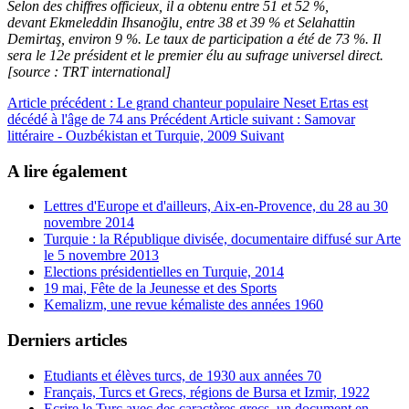
Selon des chiffres officieux, il a obtenu entre 51 et 52 %,
devant Ekmeleddin Ihsanoğlu, entre 38 et 39 % et Selahattin
Demirtaş, environ 9 %. Le taux de participation a été de 73 %. Il
sera le 12e président et le premier élu au sufrage universel direct.
[source : TRT international]
Article précédent : Le grand chanteur populaire Neset Ertas est
décédé à l'âge de 74 ans
Précédent
Article suivant : Samovar
littéraire - Ouzbékistan et Turquie, 2009
Suivant
A lire également
Lettres d'Europe et d'ailleurs, Aix-en-Provence, du 28 au 30
novembre 2014
Turquie : la République divisée, documentaire diffusé sur Arte
le 5 novembre 2013
Elections présidentielles en Turquie, 2014
19 mai, Fête de la Jeunesse et des Sports
Kemalizm, une revue kémaliste des années 1960
Derniers articles
Etudiants et élèves turcs, de 1930 aux années 70
Français, Turcs et Grecs, régions de Bursa et Izmir, 1922
Ecrire le Turc avec des caractères grecs, un document en