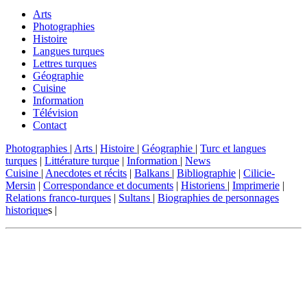
Arts
Photographies
Histoire
Langues turques
Lettres turques
Géographie
Cuisine
Information
Télévision
Contact
Photographies
|
Arts
|
Histoire
|
Géographie
|
Turc et langues
turques
|
Littérature turque
|
Information
|
News
Cuisine
|
Anecdotes et récits
|
Balkans
|
Bibliographie
|
Cilicie-
Mersin
|
Correspondance et documents
|
Historiens
|
Imprimerie
|
Relations franco-turques
|
Sultans
|
Biographies de personnages
historique
s |