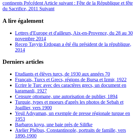
continents
Précédent
Article suivant : Fête de la République et fête
du Sacrifice, 2011
Suivant
A lire également
Lettres d'Europe et d'ailleurs, Aix-en-Provence, du 28 au 30
novembre 2014
Recep Tayyip Erdogan a été élu président de la république,
2014
Derniers articles
Etudiants et élèves turcs, de 1930 aux années 70
Français, Turcs et Grecs, régions de Bursa et Izmir, 1922
Ecrire le Turc avec des caractères grecs, un document en
karamanli, 1927
Censure ottomane, une autorisation de publier, 1894
Turquie, types et moeurs d'après les photos de Sebah et
Joaillier, vers 1900
Yeşil Adıyaman, un exemple de presse régionale turque en
1953
Barbaros koyu, une baie près de Silifke
Atelier Phébus, Constantinople, portraits de famille, vers
1890-1900