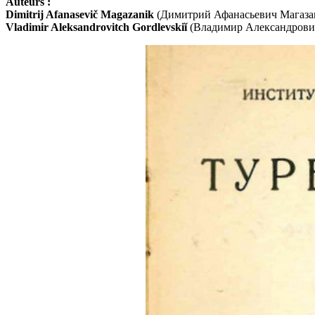
Auteurs :
Dimitrij Afanasevič Magazanik
(Димитрий Афанасьевич Магазани
Vladimir Aleksandrovitch Gordlevskiĭ
(Владимир Александрович Го