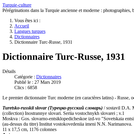
Turquie-culture
Pérégrinations dans la Turquie ancienne et moderne : photographies, bi
Vous êtes ici :
Accueil
Langues turques
Dictionnaires
Dictionnaire Turc-Russe, 1931
Dictionnaire Turc-Russe, 1931
Détails
Catégorie :
Dictionnaires
Publié le : 27 Mars 2019
Clics : 6858
Le premier dictionnaire Turc moderne (en caractères latins) - Russe, o
T
uretsko-russkii slovar (Турецко-русский словарь)
/ sostavil D.A. 
(collection) Inostrannye slovari. Seriia vostochnykh slovarei ; v.1
Moskva : Gos. slovarno-entsiklopedicheskoe izd-vo "Sovetskaia ent
(au-dessus du titre) Institut vostokovedeniia imeni N.N. Narimanova.
11 x 17,5 cm, 1176 colonnes