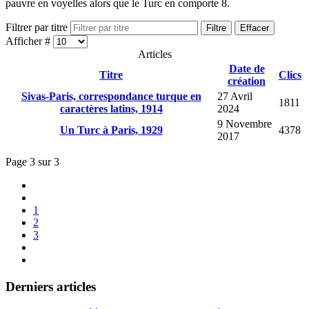
pauvre en voyelles alors que le Turc en comporte 8.
Filtrer par titre
Filtre
Effacer
Afficher #
Articles
Date de
Titre
Clics
création
Sivas-Paris, correspondance turque en
27 Avril
1811
caractères latins, 1914
2024
9 Novembre
Un Turc à Paris, 1929
4378
2017
Page 3 sur 3
1
2
3
Derniers articles