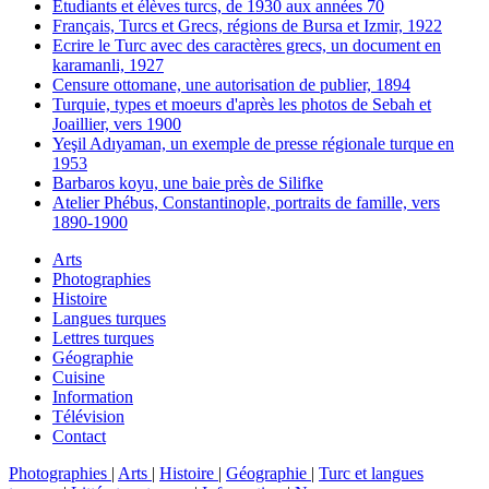
Etudiants et élèves turcs, de 1930 aux années 70
Français, Turcs et Grecs, régions de Bursa et Izmir, 1922
Ecrire le Turc avec des caractères grecs, un document en
karamanli, 1927
Censure ottomane, une autorisation de publier, 1894
Turquie, types et moeurs d'après les photos de Sebah et
Joaillier, vers 1900
Yeşil Adıyaman, un exemple de presse régionale turque en
1953
Barbaros koyu, une baie près de Silifke
Atelier Phébus, Constantinople, portraits de famille, vers
1890-1900
Arts
Photographies
Histoire
Langues turques
Lettres turques
Géographie
Cuisine
Information
Télévision
Contact
Photographies
|
Arts
|
Histoire
|
Géographie
|
Turc et langues