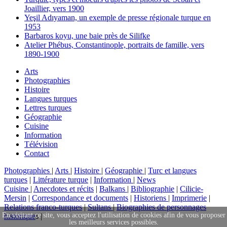
Joaillier, vers 1900
Yeşil Adıyaman, un exemple de presse régionale turque en
1953
Barbaros koyu, une baie près de Silifke
Atelier Phébus, Constantinople, portraits de famille, vers
1890-1900
Arts
Photographies
Histoire
Langues turques
Lettres turques
Géographie
Cuisine
Information
Télévision
Contact
Photographies
|
Arts
|
Histoire
|
Géographie
|
Turc et langues
turques
|
Littérature turque
|
Information
|
News
Cuisine
|
Anecdotes et récits
|
Balkans
|
Bibliographie
|
Cilicie-
Mersin
|
Correspondance et documents
|
Historiens
|
Imprimerie
|
Relations franco-turques
|
Sultans
|
Biographies de personnages
En visitant ce site, vous acceptez l'utilisation de cookies afin de vous proposer
historique
s |
les meilleurs services possibles.