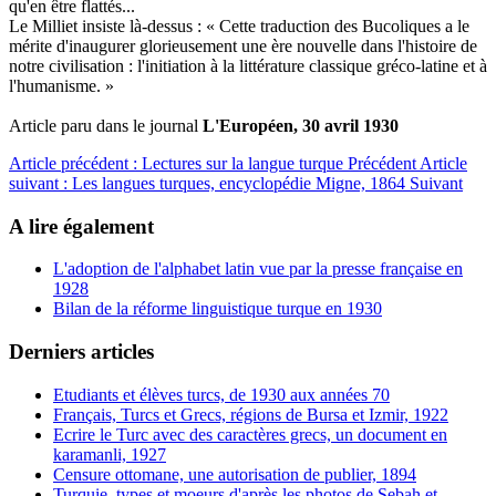
qu'en
être
flattés...
Le
Milliet
insiste
là-dessus
:
«
Cette
tra
duction
des
Bucoliques
a
le
mérite
d'inaugu
rer
glorieusement
une
ère
nouvelle
dans
l'his
toire
de
notre
civilisation
:
l'initiation
à
la
littérature
classique
gréco-latine
et
à
l'huma
nisme.
»
Article paru dans le journal
L'Européen, 30 avril 1930
Article précédent : Lectures sur la langue turque
Précédent
Article
suivant : Les langues turques, encyclopédie Migne, 1864
Suivant
A lire également
L'adoption de l'alphabet latin vue par la presse française en
1928
Bilan de la réforme linguistique turque en 1930
Derniers articles
Etudiants et élèves turcs, de 1930 aux années 70
Français, Turcs et Grecs, régions de Bursa et Izmir, 1922
Ecrire le Turc avec des caractères grecs, un document en
karamanli, 1927
Censure ottomane, une autorisation de publier, 1894
Turquie, types et moeurs d'après les photos de Sebah et