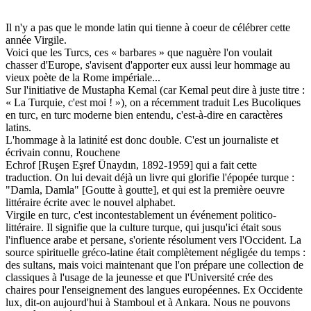
Il
n'y
a
pas
que
le
monde
latin
qui tienne à
coeur
de
cé
lébrer
cette
année
Virgile.
Voici
que
les
Turcs,
ces
«
barbares
»
que
naguère
l'on
voulait
chasser
d'Euro
pe,
s'avisent
d'apporter
eux
aussi
leur
hommage
au
vieux
poète
de
la
Rome
impéria
le...
Sur
l'initiative
de
Mustapha
Kemal
(car
Kemal
peut
dire
à
juste
titre
:
«
La
Tur
quie,
c'est
moi
!
»),
on
a
récemment
traduit
Les
Bucoliques
en
turc,
en
turc
moderne
bien
entendu,
c'est-à-dire
en
caractères
latins.
L'hommage
à
la
latinité
est
donc
double.
C'est
un
journaliste
et
écrivain
connu,
Rouchene
Echrof
[
Ruşen Eşref Ünaydın, 1892-1959]
qui
a
fait
cette
traduction.
On
lui
devait
déjà
un
livre
qui
glorifie
l'épopée
tur
que
:
"Damla,
Damla" [Goutte à goutte],
et
qui
est
la
première
oeuvre
littéraire
écrite
avec
le
nouvel
alpha
bet.
Virgile
en
turc,
c'est
incontestablement
un
événement
politico-
littéraire.
Il
signifie
que
la
culture
turque,
qui
jusqu'ici
était
sous
l'in
fluence
arabe
et
persane,
s'oriente
résolument
vers
l'Occident.
La
source
spirituelle
gréco-
latine
était
complètement
négligée
du
temps
:
des
sultans,
mais
voici
maintenant
que
l'on
prépare
une
collection
de
classiques
à
l'usage
de
la
jeunesse
et
que
l'Université
crée
des
chaires
pour
l'enseignement
des
langues
eu
ropéennes.
Ex
Occidente
lux,
dit-on
aujour
d'hui
à
Stamboul
et
à
Ankara.
Nous
ne
pou
vons