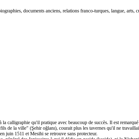
ographies, documents anciens, relations franco-turques, langue, arts, cu
à la calligraphie qu'il pratique avec beaucoup de succès. Il est remarqu
s de la ville" (Şehir oğlanı), courait plus les tavernes qu'il ne travaillai
 en juin 1511 et Mesihi se retrouve sans protecteur.