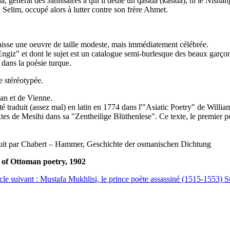
 général des Janissaires à qui il dédie un qasida (kasida), ni le Nishan
n Selim, occupé alors à lutter contre son frère Ahmet.
laisse une oeuvre de taille modeste, mais immédiatement célébrée.
Engiz" et dont le sujet est un catalogue semi-burlesque des beaux garçons
 dans la poésie turque.
e stéréotypée.
can et de Vienne.
été traduit (assez mal) en latin en 1774 dans l'"Asiatic Poetry" de Will
es de Mesihi dans sa "Zentheilige Blüthenlese". Ce texte, le premier p
aduit par Chabert – Hammer, Geschichte der osmanischen Dichtung
 of Ottoman poetry, 1902
cle suivant : Mustafa Mukhlisi, le prince poète assassiné (1515-1553)
S