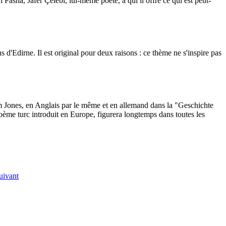
ji Pasha, Jafer
Çelebi, lui-même poète, à qui il offre ce qui est peut-
 d'Edirne. Il est original pour deux raisons : ce thème ne s'inspire pas
iam Jones, en Anglais par le même et en allemand dans la "Geschichte
oème turc introduit en Europe, figurera longtemps dans toutes les
uivant