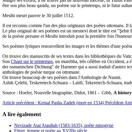
Malgré ses efforts, il ne trouve pas de nouveau mécène, ni Yunus Pasha,
être son plus beau qasida, un poème sur le printemps, ni le futur sulta
Mesihi meurt pauvre le 30 juillet 1512.
Il est reconnu comme l'un des plus originaux des poètes ottomans. Il 
Le plus original de ses poèmes est un mesnevi dont le titre est "Şehir 
de la poésie persane et Mesihi introduit pour la première fois l'humour
Ses poèmes lyriques renouvellent les images et les thèmes d'une poési
On trouve des manuscrits de ses textes dans les bibliothèques du Vati
Son
Chant sur le printemps
, un murebba, très célèbre en Occident, a 
der osmanischen Dichtung" de Hammer qui a aussi traduit d'autres text
anthologies de poésie turque ou ottomane.
On trouve beaucoup de ses poésies dans l'Anthologie de Nasmi.
Ashik
Ç
elebi, Teskeretech-Schuara – Latifi, Tekeretech-Schuara, tr
Source : Hoefer, Nouvelle biographie, Didot, 1861 - Gibb,
A history
Article précédent : Kemal Pasha Zadeh (mort en 1534)
Précédent
Arti
A lire également
Nevizade Atai Ataullah (1583-1635), poète misogyne
Fitnet, femme et poète au XVIIIe siècle