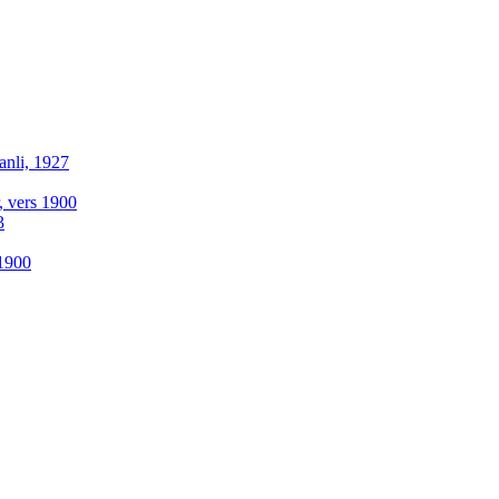
anli, 1927
r, vers 1900
3
-1900