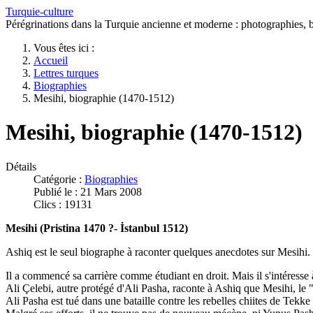
Turquie-culture
Pérégrinations dans la Turquie ancienne et moderne : photographies, bi
Vous êtes ici :
Accueil
Lettres turques
Biographies
Mesihi, biographie (1470-1512)
Mesihi, biographie (1470-1512)
Détails
Catégorie :
Biographies
Publié le : 21 Mars 2008
Clics : 19131
Mesihi (Pristina 1470 ?- İstanbul 1512)
Ashiq est le seul biographe à raconter quelques anecdotes sur Mesihi.
Il a commencé sa carrière comme étudiant en droit. Mais il s'intéresse 
Ali Çelebi, autre protégé d'Ali Pasha, raconte à Ashiq que Mesihi, le "fil
Ali Pasha est tué dans une bataille contre les rebelles chiites de Tekke