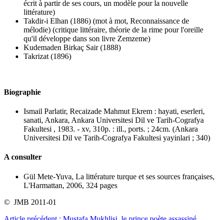
écrit à partir de ses cours, un modèle pour la nouvelle
littérature)
Takdir-i Elhan (1886) (mot à mot, Reconnaissance de
mélodie) (critique littéraire, théorie de la rime pour l'oreille
qu'il développe dans son livre Zemzeme)
Kudemaden Birkaç Sair (1888)
Takrizat (1896)
Biographie
Ismail Parlatir, Recaizade Mahmut Ekrem : hayati, eserleri,
sanati, Ankara, Ankara Universitesi Dil ve Tarih-Cografya
Fakultesi , 1983. - xv, 310p. : ill., ports. ; 24cm. (Ankara
Universitesi Dil ve Tarih-Cografya Fakultesi yayinlari ; 340)
A consulter
Gül Mete-Yuva, La littérature turque et ses sources françaises,
L'Harmattan, 2006, 324 pages
© JMB 2011-01
Article précédent : Mustafa Mukhlisi, le prince poète assassiné