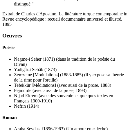
distingué."
Extrait de Charles d'Agostino, La littérature turque contemporaine in
Revue encyclopédique : recueil documentaire universel et illustré,
1895
Oeuvres
Poésie
Nagme-i Seher (1871) (dans la tradition de la poésie du
Divan)
Yadigâr-i Sebâb (1873)
Zemzeme [Modulations] (1883-1885) (il y expose sa théorie
de la rime pour l'oreille)
Tefekkür [Méditations] (avec aussi de la prose, 1888)
Pejmürde (avec aussi de la prose, 1893)
Nijad Ekrem (avec des souvenirs et quelques textes en
Français 1900-1910)
Nefrin (1914)
Roman
Araba Sevdasi (1896-1963) (Un amour en calèche)