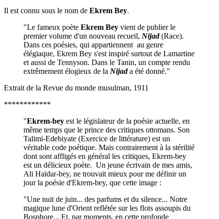
Il est connu sous le nom de
Ekrem Bey
.
"Le fameux poète
Ekrem Bey
vient de publier le
premier volume d'un nouveau recueil,
Nijad
(Race).
Dans ces poésies, qui appartiennent au genre
élégiaque, Ekrem Bey s'est inspiré surtout de Lamartine
et aussi de Tennyson. Dans le Tanin, un compte rendu
extrêmement élogieux de la
Nijad
a été donné."
Extrait de la Revue du monde musulman, 1911
************
"
Ekrem-bey
est le législateur de la poésie actuelle, en
même temps que le prince des critiques ottomans. Son
Talimi-Edebiyate (Exercice de littérature) est un
véritable code poétique. Mais contrairement à la stérilité
dont sont affligés en général les critiques, Ekrem-bey
est un délicieux poète. Un jeune écrivain de mes amis,
Ali Haïdar-bey, ne trouvait mieux pour me définir un
jour la poésie d'Ekrem-bey, que cette image :
"Une nuit de juin... des parfums et du silence... Notre
magique lune d'Orient reflétée sur les flots assoupis du
Bosphore... Et, par moments, en cette profonde