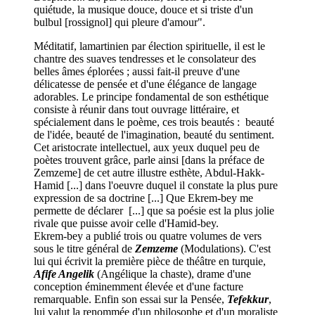
quiétude, la musique douce, douce et si triste d'un
bulbul [rossignol] qui pleure d'amour".
Méditatif, lamartinien par élection spirituelle, il est le
chantre des suaves tendresses et le consolateur des
belles âmes éplorées ; aussi fait-il preuve d'une
délicatesse de pensée et d'une élégance de langage
adorables. Le principe fondamental de son esthétique
consiste à réunir dans tout ouvrage littéraire, et
spécialement dans le poème, ces trois beautés : beauté
de l'idée, beauté de l'imagination, beauté du sentiment.
Cet aristocrate intellectuel, aux yeux duquel peu de
poètes trouvent grâce, parle ainsi [dans la préface de
Zemzeme] de cet autre illustre esthète, Abdul-Hakk-
Hamid [...] dans l'oeuvre duquel il constate la plus pure
expression de sa doctrine [...] Que Ekrem-bey me
permette de déclarer [...] que sa poésie est la plus jolie
rivale que puisse avoir celle d'Hamid-bey.
Ekrem-bey a publié trois ou quatre volumes de vers
sous le titre général de
Zemzeme
(Modulations). C'est
lui qui écrivit la première pièce de théâtre en turquie,
Afife Angelik
(Angélique la chaste), drame d'une
conception éminemment élevée et d'une facture
remarquable. Enfin son essai sur la Pensée,
Tefekkur
,
lui valut la renommée d'un philosophe et d'un moraliste