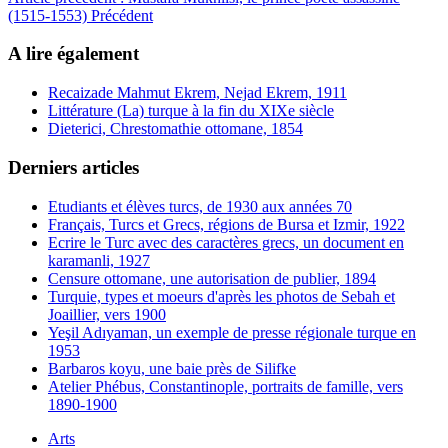
(1515-1553)
Précédent
A lire également
Recaizade Mahmut Ekrem, Nejad Ekrem, 1911
Littérature (La) turque à la fin du XIXe siècle
Dieterici, Chrestomathie ottomane, 1854
Derniers articles
Etudiants et élèves turcs, de 1930 aux années 70
Français, Turcs et Grecs, régions de Bursa et Izmir, 1922
Ecrire le Turc avec des caractères grecs, un document en
karamanli, 1927
Censure ottomane, une autorisation de publier, 1894
Turquie, types et moeurs d'après les photos de Sebah et
Joaillier, vers 1900
Yeşil Adıyaman, un exemple de presse régionale turque en
1953
Barbaros koyu, une baie près de Silifke
Atelier Phébus, Constantinople, portraits de famille, vers
1890-1900
Arts