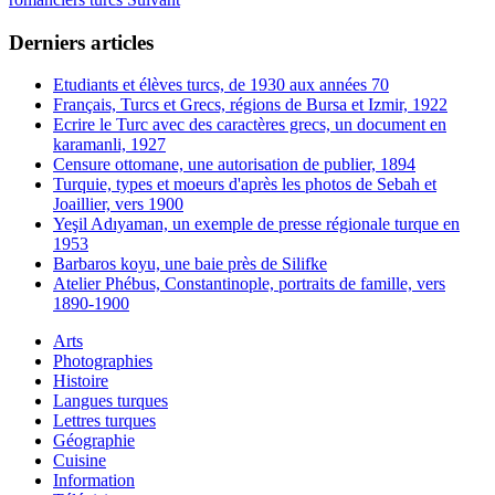
Derniers articles
Etudiants et élèves turcs, de 1930 aux années 70
Français, Turcs et Grecs, régions de Bursa et Izmir, 1922
Ecrire le Turc avec des caractères grecs, un document en
karamanli, 1927
Censure ottomane, une autorisation de publier, 1894
Turquie, types et moeurs d'après les photos de Sebah et
Joaillier, vers 1900
Yeşil Adıyaman, un exemple de presse régionale turque en
1953
Barbaros koyu, une baie près de Silifke
Atelier Phébus, Constantinople, portraits de famille, vers
1890-1900
Arts
Photographies
Histoire
Langues turques
Lettres turques
Géographie
Cuisine
Information