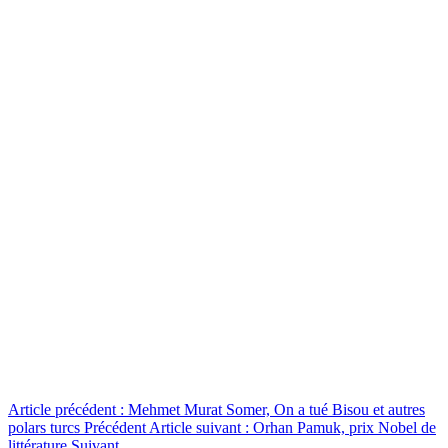
Article précédent : Mehmet Murat Somer, On a tué Bisou et autres
polars turcs
Précédent
Article suivant : Orhan Pamuk, prix Nobel de
littérature
Suivant