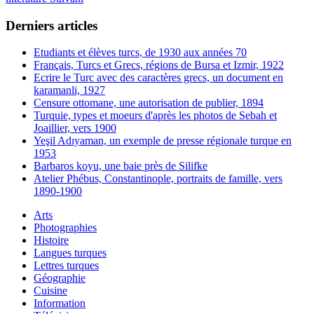
Derniers articles
Etudiants et élèves turcs, de 1930 aux années 70
Français, Turcs et Grecs, régions de Bursa et Izmir, 1922
Ecrire le Turc avec des caractères grecs, un document en
karamanli, 1927
Censure ottomane, une autorisation de publier, 1894
Turquie, types et moeurs d'après les photos de Sebah et
Joaillier, vers 1900
Yeşil Adıyaman, un exemple de presse régionale turque en
1953
Barbaros koyu, une baie près de Silifke
Atelier Phébus, Constantinople, portraits de famille, vers
1890-1900
Arts
Photographies
Histoire
Langues turques
Lettres turques
Géographie
Cuisine
Information