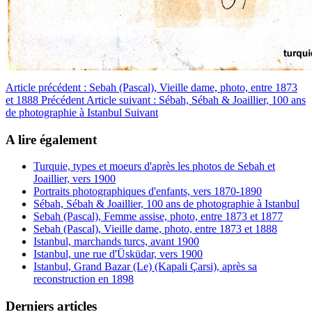
Article précédent : Sebah (Pascal), Vieille dame, photo, entre 1873
et 1888
Précédent
Article suivant : Sébah, Sébah & Joaillier, 100 ans
de photographie à Istanbul
Suivant
A lire également
Turquie, types et moeurs d'après les photos de Sebah et
Joaillier, vers 1900
Portraits photographiques d'enfants, vers 1870-1890
Sébah, Sébah & Joaillier, 100 ans de photographie à Istanbul
Sebah (Pascal), Femme assise, photo, entre 1873 et 1877
Sebah (Pascal), Vieille dame, photo, entre 1873 et 1888
Istanbul, marchands turcs, avant 1900
Istanbul, une rue d'Üsküdar, vers 1900
Istanbul, Grand Bazar (Le) (Kapali Çarsi), après sa
reconstruction en 1898
Derniers articles