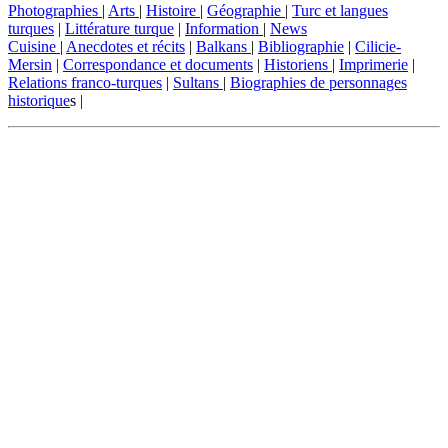
Photographies
|
Arts
|
Histoire
|
Géographie
|
Turc et langues
turques
|
Littérature turque
|
Information
|
News
Cuisine
|
Anecdotes et récits
|
Balkans
|
Bibliographie
|
Cilicie-
Mersin
|
Correspondance et documents
|
Historiens
|
Imprimerie
|
Relations franco-turques
|
Sultans
|
Biographies de personnages
historique
s |