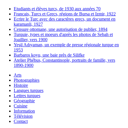
Etudiants et élèves turcs, de 1930 aux années 70
Français, Turcs et Grecs, régions de Bursa et Izmir, 1922
Ecrire le Turc avec des caractères grecs, un document en
karamanli, 1927
Censure ottomane, une autorisation de publier, 1894
Turquie, types et moeurs d'après les photos de Sebah et
Joaillier, vers 1900
Yeşil Adıyaman, un exemple de presse régionale turque en
1953
Barbaros koyu, une baie près de Silifke
Atelier Phébus, Constantinople, portraits de famille, vers
1890-1900
Arts
Photographies
Histoire
Langues turques
Lettres turques
Géographie
Cuisine
Information
Télévision
Contact