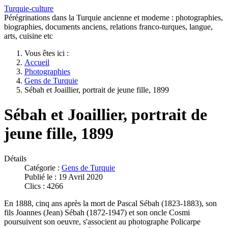
Turquie-culture
Pérégrinations dans la Turquie ancienne et moderne : photographies,
biographies, documents anciens, relations franco-turques, langue,
arts, cuisine etc
Vous êtes ici :
Accueil
Photographies
Gens de Turquie
Sébah et Joaillier, portrait de jeune fille, 1899
Sébah et Joaillier, portrait de
jeune fille, 1899
Détails
Catégorie :
Gens de Turquie
Publié le : 19 Avril 2020
Clics : 4266
En 1888, cinq ans après la mort de Pascal Sébah (1823-1883), son
fils Joannes (Jean) Sébah (1872-1947) et son oncle Cosmi
poursuivent son oeuvre, s'associent au photographe Policarpe