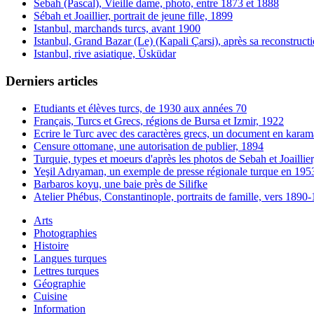
Sebah (Pascal), Vieille dame, photo, entre 1873 et 1888
Sébah et Joaillier, portrait de jeune fille, 1899
Istanbul, marchands turcs, avant 1900
Istanbul, Grand Bazar (Le) (Kapali Çarsi), après sa reconstruct
Istanbul, rive asiatique, Üsküdar
Derniers articles
Etudiants et élèves turcs, de 1930 aux années 70
Français, Turcs et Grecs, régions de Bursa et Izmir, 1922
Ecrire le Turc avec des caractères grecs, un document en karam
Censure ottomane, une autorisation de publier, 1894
Turquie, types et moeurs d'après les photos de Sebah et Joaillie
Yeşil Adıyaman, un exemple de presse régionale turque en 195
Barbaros koyu, une baie près de Silifke
Atelier Phébus, Constantinople, portraits de famille, vers 1890
Arts
Photographies
Histoire
Langues turques
Lettres turques
Géographie
Cuisine
Information