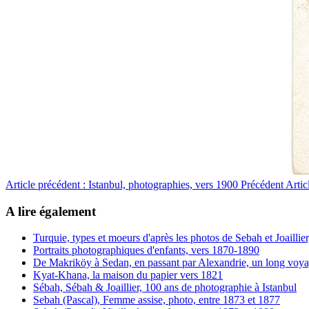
Article précédent : Istanbul, photographies, vers 1900
Précédent
Artic
A lire également
Turquie, types et moeurs d'après les photos de Sebah et Joaillie
Portraits photographiques d'enfants, vers 1870-1890
De Makriköy à Sedan, en passant par Alexandrie, un long voya
Kyat-Khana, la maison du papier vers 1821
Sébah, Sébah & Joaillier, 100 ans de photographie à Istanbul
Sebah (Pascal), Femme assise, photo, entre 1873 et 1877