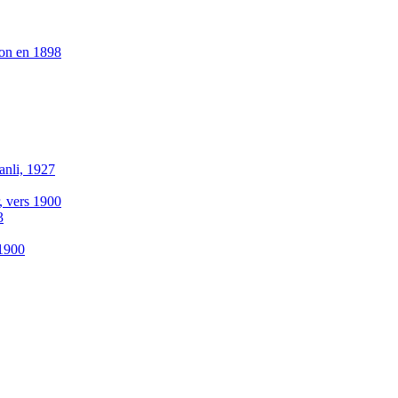
ion en 1898
anli, 1927
r, vers 1900
3
-1900