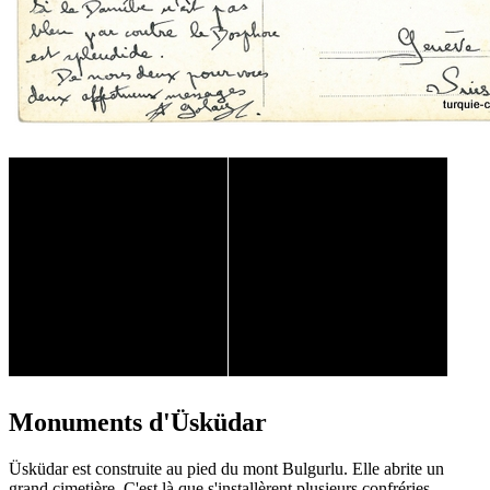
Monuments d'Üsküdar
Üsküdar est construite au pied du mont Bulgurlu. Elle abrite un
grand cimetière. C'est là que s'installèrent plusieurs confréries