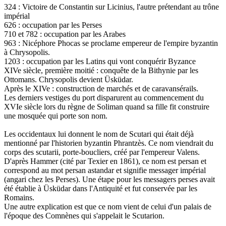
324 : Victoire de Constantin sur Licinius, l'autre prétendant au trône
impérial
626 : occupation par les Perses
710 et 782 : occupation par les Arabes
963 : Nicéphore Phocas se proclame empereur de l'empire byzantin
à Chrysopolis.
1203 : occupation par les Latins qui vont conquérir Byzance
XIVe siècle, première moitié : conquête de la Bithynie par les
Ottomans. Chrysopolis devient Üsküdar.
Après le XIVe : construction de marchés et de caravansérails.
Les derniers vestiges du port disparurent au commencement du
XVIe siècle lors du règne de Soliman quand sa fille fit construire
une mosquée qui porte son nom.
Les occidentaux lui donnent le nom de Scutari qui était déjà
mentionné par l'historien byzantin Phrantzès. Ce nom viendrait du
corps des scutarii, porte-boucliers, créé par l'empereur Valens.
D'après Hammer (cité par Texier en 1861), ce nom est persan et
correspond au mot persan astandar et signifie messager impérial
(angari chez les Perses). Une étape pour les messagers perses avait
été établie à Üsküdar dans l'Antiquité et fut conservée par les
Romains.
Une autre explication est que ce nom vient de celui d'un palais de
l'époque des Comnènes qui s'appelait le Scutarion.