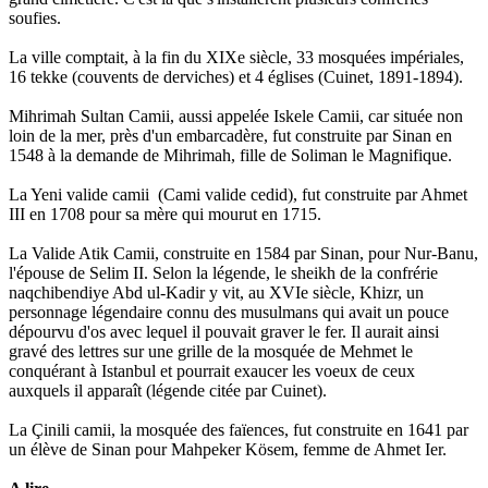
soufies.
La ville comptait, à la fin du XIXe siècle, 33 mosquées impériales,
16 tekke (couvents de derviches) et 4 églises (Cuinet, 1891-1894).
Mihrimah Sultan Camii, aussi appelée Iskele Camii, car située non
loin de la mer, près d'un embarcadère, fut construite par Sinan en
1548 à la demande de Mihrimah, fille de Soliman le Magnifique.
La Yeni valide camii (Cami valide cedid), fut construite par Ahmet
III en 1708 pour sa mère qui mourut en 1715.
La Valide Atik Camii, construite en 1584 par Sinan, pour Nur-Banu,
l'épouse de Selim II. Selon la légende, le sheikh de la confrérie
naqchibendiye Abd ul-Kadir y vit, au XVIe siècle, Khizr, un
personnage légendaire connu des musulmans qui avait un pouce
dépourvu d'os avec lequel il pouvait graver le fer. Il aurait ainsi
gravé des lettres sur une grille de la mosquée de Mehmet le
conquérant à Istanbul et pourrait exaucer les voeux de ceux
auxquels il apparaît (légende citée par Cuinet).
La Çinili camii, la mosquée des faïences, fut construite en 1641 par
un élève de Sinan pour Mahpeker Kösem, femme de Ahmet Ier.