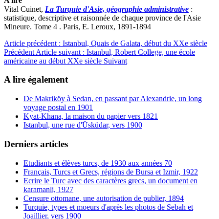
A lire
Vital Cuinet,
La Turquie d'Asie, géographie administrative
:
statistique, descriptive et raisonnée de chaque province de l'Asie
Mineure. Tome 4 . Paris, E. Leroux, 1891-1894
Article précédent : Istanbul, Quais de Galata, début du XXe siècle
Précédent
Article suivant : Istanbul, Robert College, une école
américaine au début XXe siècle
Suivant
A lire également
De Makriköy à Sedan, en passant par Alexandrie, un long
voyage postal en 1901
Kyat-Khana, la maison du papier vers 1821
Istanbul, une rue d'Üsküdar, vers 1900
Derniers articles
Etudiants et élèves turcs, de 1930 aux années 70
Français, Turcs et Grecs, régions de Bursa et Izmir, 1922
Ecrire le Turc avec des caractères grecs, un document en
karamanli, 1927
Censure ottomane, une autorisation de publier, 1894
Turquie, types et moeurs d'après les photos de Sebah et
Joaillier, vers 1900