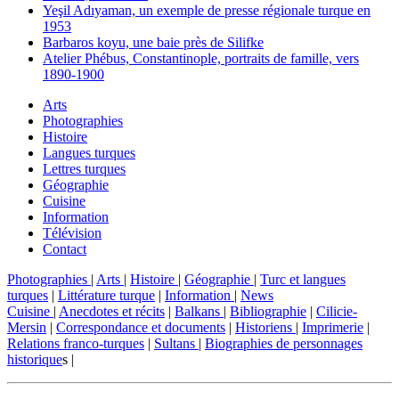
Yeşil Adıyaman, un exemple de presse régionale turque en
1953
Barbaros koyu, une baie près de Silifke
Atelier Phébus, Constantinople, portraits de famille, vers
1890-1900
Arts
Photographies
Histoire
Langues turques
Lettres turques
Géographie
Cuisine
Information
Télévision
Contact
Photographies
|
Arts
|
Histoire
|
Géographie
|
Turc et langues
turques
|
Littérature turque
|
Information
|
News
Cuisine
|
Anecdotes et récits
|
Balkans
|
Bibliographie
|
Cilicie-
Mersin
|
Correspondance et documents
|
Historiens
|
Imprimerie
|
Relations franco-turques
|
Sultans
|
Biographies de personnages
historique
s |