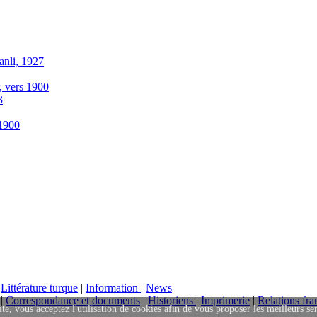
anli, 1927
r, vers 1900
3
-1900
|
Littérature turque
|
Information
|
News
|
Correspondance et documents
|
Historiens
|
Imprimerie
|
Relations fra
ite, vous acceptez l'utilisation de cookies afin de vous proposer les meilleurs se