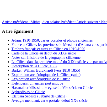
Article précédent : Mithra, dieu solaire
Précédent
Article suivant : Ne
A lire également
Adana 1910-1950, cartes postales et photos anciennes
France et Cilicie, les provinces de Mersin et d'Adana vues par 
Timbres français et turcs en Cilicie en 1919-1920
Carte de la Cilicie au début du XIXe siècle
Notes sur l'histoire de la géographie cilicienne
La Cilicie dans la première moitié du XIXe siècle vue par un A
Description de la Cilicie, 1852
Barker, William Burckhardt (vers 1810-1855)
Exploration archéologique de la Cilicie (suite)
Exploration archéologique de la Cilicie
Kelenderis, un ancien port antique
Hasanaliler kilisesi, une église du VIe siècle en Cilicie
Aphrodisias de Cilicie
Elaiussa Sebaste (Sébaste de Cilicie)
Aveugle mendiant, carte postale, début XXe siècle