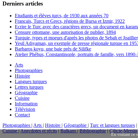
Derniers articles
Etudiants et élèves turcs, de 1930 aux années 70
Français, Turcs et Grecs, régions de Bursa et Izmir, 1922
Ecrire le Turc avec des caractères grecs, un document en karam
Censure ottomane, une autorisation de publier, 1894
Turquie, types et moeurs d'après les photos de Sebah et Joaillie
Yeşil Adıyaman, un exemple de presse régionale turque en 195
Barbaros koyu, une baie près de Silifke
Atelier Phébus, Constantinople, portraits de famille, vers 1890
Arts
Photographies
Histoire
Langues turques
Lettres turques
Géographie
Cuisine
Information
Télévision
Contact
Photographies
|
Arts
|
Histoire
|
Géographie
|
Turc et langues turques
Cuisine
|
Anecdotes et récits
|
Balkans
|
Bibliographie
|
Cilicie-Mersin
En visitant ce s