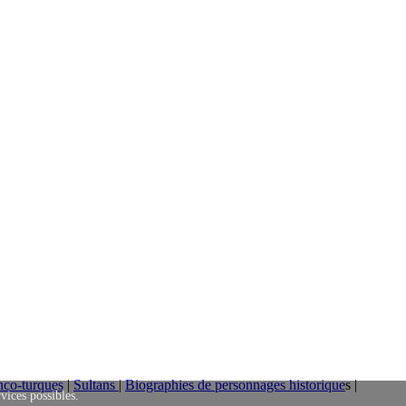
nco-turques
|
Sultans
|
Biographies de personnages historique
s |
rvices possibles.