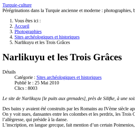
Turquie-culture
Pérégrinations dans la Turquie ancienne et moderne : photographies, bi
Vous êtes ici :
Accueil
Photographies
Sites archéologiques et historiques
Narlikuyu et les Trois Grâces
Narlikuyu et les Trois Grâces
Détails
Catégorie :
Sites archéologiques et historiques
Publié le : 25 Mai 2010
Clics : 8003
Le site de Narlikuyu [le puits aux grenades], près de Silifke, à une soi
Des bains y avaient été construits par les Romains au IVème siècle ap
On y voit nues, dansantes entre les colombes et les perdrix, les Trois 
l’allègresse, qui préside à la danse.
L’inscription, en langue grecque, fait mention d’un certain Poimenios,