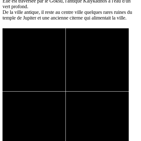
Elle est traversée par le Göksu, l'antique Kalykadnos à l'eau d'un
vert profond.
De la ville antique, il reste au centre ville quelques rares ruines du
temple de Jupiter et une ancienne citerne qui alimentait la ville.