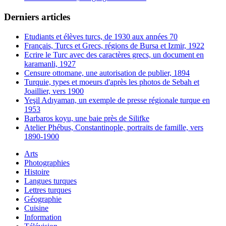
Derniers articles
Etudiants et élèves turcs, de 1930 aux années 70
Français, Turcs et Grecs, régions de Bursa et Izmir, 1922
Ecrire le Turc avec des caractères grecs, un document en
karamanli, 1927
Censure ottomane, une autorisation de publier, 1894
Turquie, types et moeurs d'après les photos de Sebah et
Joaillier, vers 1900
Yeşil Adıyaman, un exemple de presse régionale turque en
1953
Barbaros koyu, une baie près de Silifke
Atelier Phébus, Constantinople, portraits de famille, vers
1890-1900
Arts
Photographies
Histoire
Langues turques
Lettres turques
Géographie
Cuisine
Information