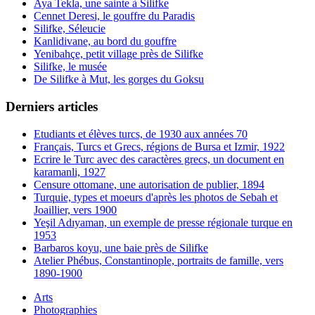
Aya Tekla, une sainte à Silifke
Cennet Deresi, le gouffre du Paradis
Silifke, Séleucie
Kanlidivane, au bord du gouffre
Yenibahçe, petit village près de Silifke
Silifke, le musée
De Silifke à Mut, les gorges du Goksu
Derniers articles
Etudiants et élèves turcs, de 1930 aux années 70
Français, Turcs et Grecs, régions de Bursa et Izmir, 1922
Ecrire le Turc avec des caractères grecs, un document en
karamanli, 1927
Censure ottomane, une autorisation de publier, 1894
Turquie, types et moeurs d'après les photos de Sebah et
Joaillier, vers 1900
Yeşil Adıyaman, un exemple de presse régionale turque en
1953
Barbaros koyu, une baie près de Silifke
Atelier Phébus, Constantinople, portraits de famille, vers
1890-1900
Arts
Photographies