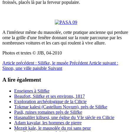
froissés, placés là par la ferveur populaire.
A l'intérieur même du mausolée, cette pratique ancienne qui perdure
orne la grille d'une fenêtre donnant sur la route parcourue par les
nombreuses voitures et les cars qui roulent à vive allure.
Photos et textes © JJB, 04-2010
Article précédent : Silifke, le musée
Précédent
Article suivant :
Sinop, une ville paisible
Suivant
A lire également
Enseignes à Silifke
Beaufort, Silifke et ses environs, 1817
Exploration archéologique de la Cilicie
Tokmar kalesi (Castellum Novum), près de Silifke
Pasli, ruines romaines près de Silifke
Hasanaliler kilisesi, une église du VIe siècle en Cilicie
Adam kayalar, les hommes de pierre
Mezgit kale, le mausolée du roi sans peur