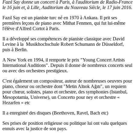
Fazıl Say donne un concert à Paris, à l'auditorium de Radio-France
le 16 juin et, à Lille, Auditorium du Nouveau Siècle, le 17 juin 2016.
Fazıl Say est un pianiste turc né en 1970 à Ankara. Il prit ses
premières leçons de piano avec Mithat Fenmen, qui fut lui-même
l'élève d'Alfred Cortot à Paris.
Il a développé ses compétences de pianiste classique avec David
Levine à la Musikhochschule Robert Schumann de Düsseldorf,
puis à Berlin.
A New York en 1994, il remporte le prix "Young Concert Artists
International Auditions". Depuis il donne de nombreux concerts seul
ou avec des orchestres prestigieux.
C'est également un compositeur, auteur de nombreuses oeuvres pour
piano, choeur ou orchestre dont "Metin Altıok Ağıtı", un requiem
pour chœur, solistes, piano et orchestre, des symphonies (Istanbul,
Mesopotamia, Universe), un Concerto pour ney et orchestre «
Hezarfen » etc
Il a enregistré des disques (Beethoven, Ravel, Bach etc)
Ses prises de position religieuse ou politique lui ont valu quelques
ennuis avec la justice de son pays.