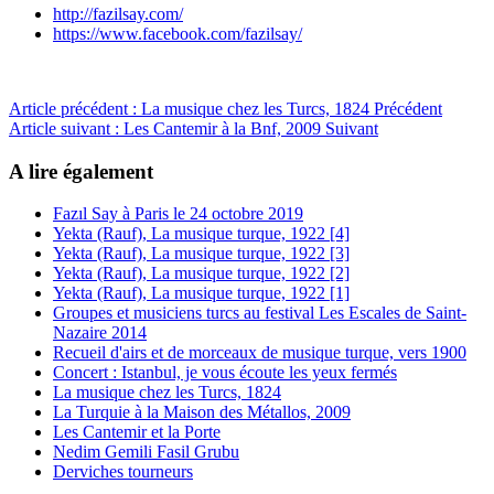
http://fazilsay.com/
https://www.facebook.com/fazilsay/
Article précédent : La musique chez les Turcs, 1824
Précédent
Article suivant : Les Cantemir à la Bnf, 2009
Suivant
A lire également
Fazıl Say à Paris le 24 octobre 2019
Yekta (Rauf), La musique turque, 1922 [4]
Yekta (Rauf), La musique turque, 1922 [3]
Yekta (Rauf), La musique turque, 1922 [2]
Yekta (Rauf), La musique turque, 1922 [1]
Groupes et musiciens turcs au festival Les Escales de Saint-
Nazaire 2014
Recueil d'airs et de morceaux de musique turque, vers 1900
Concert : Istanbul, je vous écoute les yeux fermés
La musique chez les Turcs, 1824
La Turquie à la Maison des Métallos, 2009
Les Cantemir et la Porte
Nedim Gemili Fasil Grubu
Derviches tourneurs