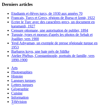
Derniers articles
Etudiants et élèves turcs, de 1930 aux années 70
Français, Turcs et Grecs, régions de Bursa et Izmir, 1922
Ecrire le Turc avec des caractères grecs, un document en
karamanli, 1927
Censure ottomane, une autorisation de publier, 1894
Turquie, types et moeurs d'après les photos de Sebah et
Joaillier, vers 1900
Yeşil Adıyaman, un exemple de presse régionale turque en
1953
Barbaros koyu, une baie près de Silifke
Atelier Phébus, Constantinople, portraits de famille, vers
1890-1900
Arts
Photographies
Histoire
Langues turques
Lettres turques
Géographie
Cuisine
Information
Télévision