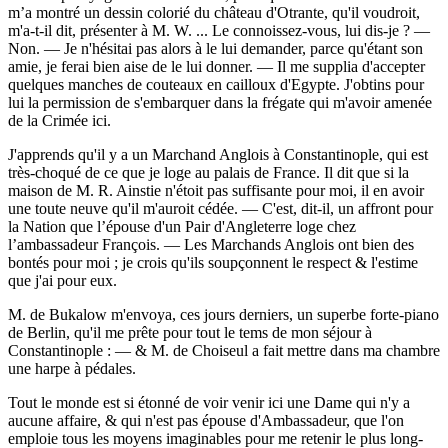
m’a montré un dessin colorié du château d'Otrante, qu'il voudroit,
m'a-t-il dit, présenter à M. W. ... Le connoissez-vous, lui dis-je ? —
Non. — Je n'hésitai pas alors à le lui demander, parce qu'étant son
amie, je ferai bien aise de le lui donner. — Il me supplia d'accepter
quelques manches de couteaux en cailloux d'Egypte. J'obtins pour
lui la permission de s'embarquer dans la frégate qui m'avoir amenée
de la Crimée ici.
J'apprends qu'il y a un Marchand Anglois à Constantinople, qui est
très-choqué de ce que je loge au palais de France. Il dit que si la
maison de M. R. Ainstie n'étoit pas suffisante pour moi, il en avoir
une toute neuve qu'il m'auroit cédée. — C'est, dit-il, un affront pour
la Nation que l’épouse d'un Pair d'Angleterre loge chez
l’ambassadeur François. — Les Marchands Anglois ont bien des
bontés pour moi ; je crois qu'ils soupçonnent le respect & l'estime
que j'ai pour eux.
M. de Bukalow m'envoya, ces jours derniers, un superbe forte-piano
de Berlin, qu'il me prête pour tout le tems de mon séjour à
Constantinople : — & M. de Choiseul a fait mettre dans ma chambre
une harpe à pédales.
Tout le monde est si étonné de voir venir ici une Dame qui n'y a
aucune affaire, & qui n'est pas épouse d'Ambassadeur, que l'on
emploie tous les moyens imaginables pour me retenir le plus long-