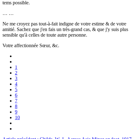
tems possible.
… …
Ne me croyez pas tout-à-fait indigne de votre estime & de votre
amitié. Sachez que j'en fais un très-grand cas, & que j'y suis plus
sensible qu'à celles de toute autre personne.
Votre affectionnée Sœur, &c.
1
2
3
4
5
6
7
8
9
10