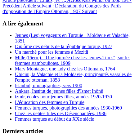
Article précédent : Childs, W. J., Across Asia Minor on foot, 1917
Précédent
Article suivant : Déclaration du Congrès des Partis
d'opposition de l'Empire Ottoman, 1907
Suivant
A lire également
Jeunes (Les) voyageurs en Turquie - Moldavie et Valachie,
1851
Diplôme des débuts de la république turque, 1927
Un marché pour les femmes à Mezitli
Mille (Pierre), "Une journée chez les Jeunes-Turcs", sur les
femmes stambouliotes, 1909
Mary Montague, une lady chez les Ottomans, 1764
Ubicini, la Valachie et la Moldavie, principautés vassales de
l'empire ottoman, 1858
Istanbul, photographies, vers 1900
Ankara, Institut de jeunes filles d'Ismet Inönü
izmir, écoles pour jeunes filles, années 1920-1930
L'éducation des femmes en Turquie
Femmes turques, photographies des années 1930-1960
Chez les petites filles des Désenchantées, 1936
Femmes turques au début du XXe siècle
Derniers articles