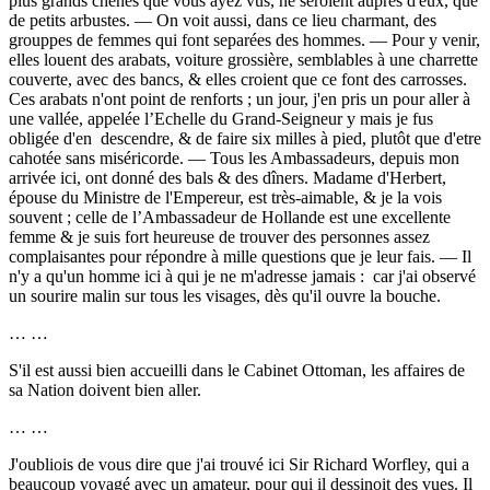
plus grands chênes que vous ayez vus, ne seroient auprès d'eux, que
de petits arbustes. — On voit aussi, dans ce lieu charmant, des
grouppes de femmes qui font separées des hommes. — Pour y venir,
elles louent des arabats, voiture grossière, semblables à une charrette
couverte, avec des bancs, & elles croient que ce font des carrosses.
Ces arabats n'ont point de renforts ; un jour, j'en pris un pour aller à
une vallée, appelée l’Echelle du Grand-Seigneur y mais je fus
obligée d'en descendre, & de faire six milles à pied, plutôt que d'etre
cahotée sans miséricorde. — Tous les Ambassadeurs, depuis mon
arrivée ici, ont donné des bals & des dîners. Madame d'Herbert,
épouse du Ministre de l'Empereur, est très-aimable, & je la vois
souvent ; celle de l’Ambassadeur de Hollande est une excellente
femme & je suis fort heureuse de trouver des personnes assez
complaisantes pour répondre à mille questions que je leur fais. — Il
n'y a qu'un homme ici à qui je ne m'adresse jamais : car j'ai observé
un sourire malin sur tous les visages, dès qu'il ouvre la bouche.
… …
S'il est aussi bien accueilli dans le Cabinet Ottoman, les affaires de
sa Nation doivent bien aller.
… …
J'oubliois de vous dire que j'ai trouvé ici Sir Richard Worfley, qui a
beaucoup voyagé avec un amateur, pour qui il dessinoit des vues. Il