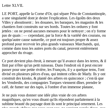
Lettre XLVIL
LE PORT, appelle la Corne d'Or, qui sépare Péra de Constantinople,
a une singularité dont je desire l'explication. Les égoûts des deux
Villes y aboutissent ; les douanes, les baraques, les magasins & les
chantiers font construits sur ses bords. Toutes les ordures y font
jettées : on ne prend aucunes mesures pour le nettoyer ; on n'y forme
pas de quais : — cependant, par la force & la variété des courans, ou
quelqu'autre cause naturelle, ce port est toujours propre & assez
profond pour recevoir les plus grands vaisseaux Marchands, qui,
comme dans tous les autres ports du canal, peuvent entièrement
approcher du rivage.
Ce port devient plus étroit, à mesure qu’il avance dans les terres, & il
finit par n'être qu'un petit ruisseau. Dans l'endroit où il peut encore
passer pour une petite rivière, les François, il y a quelque tems, l'ont
divisé en plusieurs pièces d'eau, qui imitent celles de Marly. Ils y ont
construit des kiosks, & planté des arbres en quinconce ; c'est-là que
les Vendredis, des compagnies Turques viennent dîner, prendre le
café, de fumer sur des tapis, à l'ombre d'un immense platane,
Je ne puis vous donner une idée plus vraie de ces arbres
magnifiques, qu'en vous disant qu'ils répondent parfaitement à la
sublime beauté du paysage dont ils sont le principal ornement. Les