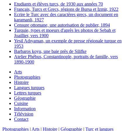
Etudiants et élèves turcs, de 1930 aux années 70
Français, Turcs et Grecs, régions de Bursa et Izmir, 1922
Ecrire le Turc avec des caractères grecs, un document en
karamanli, 1927
Censure ottomane, une autorisation de publier, 1894
Turquie, types et moeurs d'après les photos de Sebah et
Joaillier, vers 1900
Yeşil Adıyaman, un exemple de presse régionale turque en
1953
Barbaros koyu, une baie près de Silifke
Atelier Phébus, Constantinople, portraits de famille, vers
1890-1900
Arts
Photographies
Histoire
Langues turques
Lettres turques
Géographie
Cuisine
Information
Télévision
Contact
Photographies
|
Arts
|
Histoire
|
Géographie
|
Turc et langues