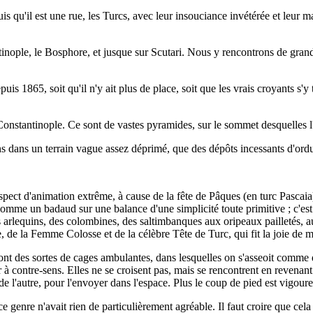
s qu'il est une rue, les Turcs, avec leur insouciance invétérée et leur m
ople, le Bosphore, et jusque sur Scutari. Nous y rencontrons de grands
 1865, soit qu'il n'y ait plus de place, soit que les vrais croyants s'y
onstantinople. Ce sont de vastes pyramides, sur le sommet desquelles l
ns dans un terrain vague assez déprimé, que des dépôts incessants d'ordu
pect d'animation extrême, à cause de la fête de Pâques (en turc Pascaia)
mme un badaud sur une balance d'une simplicité toute primitive ; c'est 
des arlequins, des colombines, des saltimbanques aux oripeaux pailletés, 
de la Femme Colosse et de la célèbre Tête de Turc, qui fit la joie de ma
 sont des sortes de cages ambulantes, dans lesquelles on s'asseoit comme 
 contre-sens. Elles ne se croisent pas, mais se rencontrent en revenant à l
 de l'autre, pour l'envoyer dans l'espace. Plus le coup de pied est vigo
e genre n'avait rien de particulièrement agréable. Il faut croire que cel