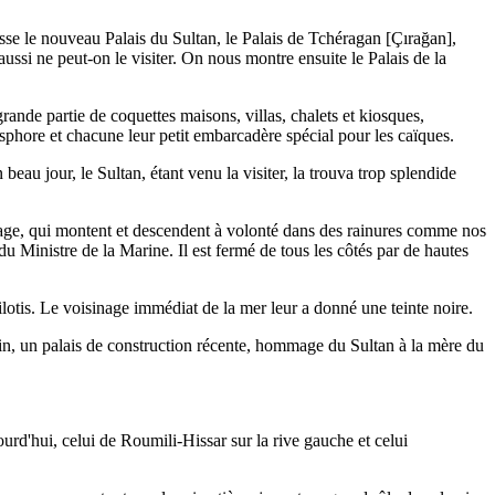
resse le nouveau Palais du Sultan, le Palais de Tchéragan [Çırağan],
i ne peut-on le visiter. On nous montre ensuite le Palais de la
rande partie de coquettes maisons, villas, chalets et kiosques,
sphore et chacune leur petit embarcadère spécial pour les caïques.
au jour, le Sultan, étant venu la visiter, la trouva trop splendide
lage, qui montent et descendent à volonté dans des rainures comme nos
du Ministre de la Marine. Il est fermé de tous les côtés par de hautes
otis. Le voisinage immédiat de la mer leur a donné une teinte noire.
oin, un palais de construction récente, hommage du Sultan à la mère du
urd'hui, celui de Roumili-Hissar sur la rive gauche et celui