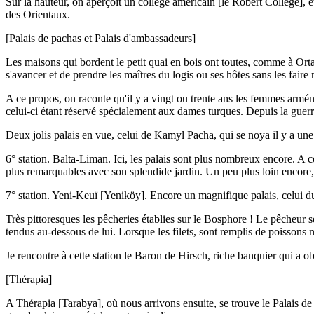
Sur la hauteur, on aperçoit un collège américain [le Robert College], et
des Orientaux.
[Palais de pachas et Palais d'ambassadeurs]
Les maisons qui bordent le petit quai en bois ont toutes, comme à O
s'avancer et de prendre les maîtres du logis ou ses hôtes sans les fair
A ce propos, on raconte qu'il y a vingt ou trente ans les femmes arméni
celui-ci étant réservé spécialement aux dames turques. Depuis la guer
Deux jolis palais en vue, celui de Kamyl Pacha, qui se noya il y a un
6° station. Balta-Liman. Ici, les palais sont plus nombreux encore. A 
plus remarquables avec son splendide jardin. Un peu plus loin encore, 
7° station. Yeni-Keuï [Yeniköy]. Encore un magnifique palais, celui d
Très pittoresques les pêcheries établies sur le Bosphore ! Le pêcheur se
tendus au-dessous de lui. Lorsque les filets, sont remplis de poissons n
Je rencontre à cette station le Baron de Hirsch, riche banquier qui a 
[Thérapia]
A Thérapia [Tarabya], où nous arrivons ensuite, se trouve le Palais de