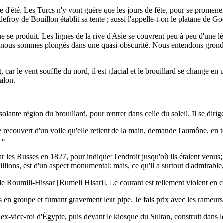
e d'été. Les Turcs n'y vont guère que les jours de fête, pour se promene
efroy de Bouillon établit sa tente ; aussi l'appelle-t-on le platane de Go
e produit. Les lignes de la rive d'Asie se couvrent peu à peu d'une lé
ous sommes plongés dans une quasi-obscurité. Nous entendons gronder l
ar le vent souffle du nord, il est glacial et le brouillard se change en 
alon.
lante région du brouillard, pour rentrer dans celle du soleil. Il se dir
age recouvert d'un voile qu'elle retient de la main, demande l'aumône, en
 »
 les Russes en 1827, pour indiquer l'endroit jusqu'où ils étaient venus;
ions, est d'un aspect monumental; mais, ce qu'il a surtout d'admirable, c
de Roumili-Hissar [Rumeli Hisari]. Le courant est tellement violent en c
 en groupe et fumant gravement leur pipe. Je fais prix avec les rameurs 
ex-vice-roi d'Égypte, puis devant le kiosque du Sultan, construit dans 