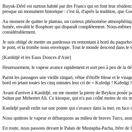
Buyuk-Déré est surtout habité par des Francs qui en font leur résidenc
presque un monument historique : c'est là, d'après la tradition, que God
Au moment de quitter le plateau, un curieux phénomène atmosphérique s
fumée, envahit le Bosphore qui disparaît complètement. Nous-mêmes n
considérablement.
Je suis obligé de mettre un pardessus en remontant à bord du paquebot, c
le pont, et la trombe nous enveloppe. Tout le monde descend dans le s
[Kanlidjé et les Eaux Douces d'Asie]
Heureusement, le vapeur avance rapidement et sort peu à peu de la déso
Parmi les passagers une vieille zingari, vêtue d'étoffe bleue et le vis
bord en jetant toutes les cinq minutes leur cri de « Kafedgi ! Kafedgi !
Avant d'arriver à Kanlidjé, on me montre la pierre de Beykoz posée par
Sultan par Mehemet Ali. Ce kiosque, qui n'a pas coûté moins de six mill
Kanlidjé paraît enfin sur une pointe qui s'avance dans la mer, en face 
Nous quittons le vapeur et débarquons au milieu de braves Turcs, assis
En route, nous passons devant le Palais de Mustapha-Pacha, frère de l'