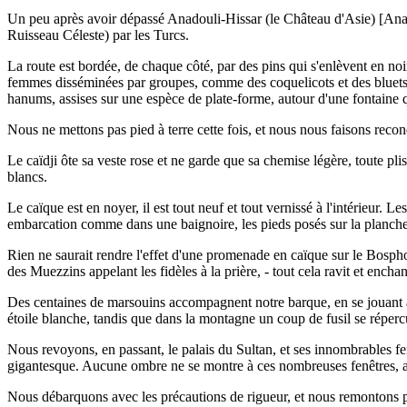
Un peu après avoir dépassé Anadouli-Hissar (le Château d'Asie) [Anad
Ruisseau Céleste) par les Turcs.
La route est bordée, de chaque côté, par des pins qui s'enlèvent en noir
femmes disséminées par groupes, comme des coquelicots et des bluets da
hanums, assises sur une espèce de plate-forme, autour d'une fontaine
Nous ne mettons pas pied à terre cette fois, et nous nous faisons rec
Le caïdji ôte sa veste rose et ne garde que sa chemise légère, toute plis
blancs.
Le caïque est en noyer, il est tout neuf et tout vernissé à l'intérieur.
embarcation comme dans une baignoire, les pieds posés sur la planchett
Rien ne saurait rendre l'effet d'une promenade en caïque sur le Bosphor
des Muezzins appelant les fidèles à la prière, - tout cela ravit et enchant
Des centaines de marsouins accompagnent notre barque, en se jouant au 
étoile blanche, tandis que dans la montagne un coup de fusil se répe
Nous revoyons, en passant, le palais du Sultan, et ses innombrables fe
gigantesque. Aucune ombre ne se montre à ces nombreuses fenêtres, au
Nous débarquons avec les précautions de rigueur, et nous remontons p