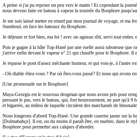
A peine si j'ai pu reposer un peu vers le matin ! Et cependant la journé
nous devons faire en bateau à vapeur la tournée du Bosphore jusqu'
Je me suis laissé mettre en retard par mon journal de voyage, et ma fe
Stamboul, en face les bateaux du Bosphore.
Je déjeune et fort bien, ma foi ! avec un agneau rôti, servi tout entier, 
Puis je gagne à la hâte Top-Hané par une ruelle aussi raboteuse que r
j'arrive enfin devant le vapeur n° 21 qui chauffe pour le Bosphore. Il 
Je repasse le pont d'assez méchante humeur, et qui vois-je, à l'autre 
- Où diable étiez-vous ? Par où êtes-vous passé? Et nous qui avons 
[Une promenade sur le Bosphore]
Maya-Georgis est le nouveau drogman que nous avons pris pour remplac
pressant le pas, vers le bateau, qui, fort heureusement, ne part qu'à 9
et bigarrée, au milieu de laquelle circulent des marchands de limonade 
Nous longeons d'abord Top-Hané. Une grande caserne jaune sur la hau
[Dolmabahçe]. Il est, ou du moins il paraît être, en marbre, dans le st
Bosphore pour permettre aux caïques d'aborder.