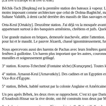
[La rive d'Europe et la rive d'Asie]
Béchik-Tach [Beşiktaş] est la première station des bateaux à vapeur. Le
moins imposant comme architecture que celui de Dolma-Baghtché, mais 
Sultane Validéh, à demi caché derrière des massifs de lilas sauvages en 
Orta-Keuï [Ortaköy]. Deuxième station. J'ai déjà vu la mosquée avant-hi
appartenant surtout à des banquiers arméniens, chrétiens et juifs. Que
Une grande maison en briques, demeurée inachevée, attire l'attention. 
pour lui et le maudit. Le pauvre Jézaerli, chassé ignominieusement, fut
Nous apercevons aussi des harems de Pachas avec leurs fenêtres garni
fenêtres à guillotine. Un harem plus important que les autres, couronné 
murailles et soigneusement grillagé.
3° station. Kourou-Tchechmé (Fontaine sèche) [Kuruçeşme]. Toutes les 
4° station. Arnaout-Keuï [Arnavutköy]. Des cadines et un Egyptien en 
Vice-Roi d'Égypte.
5° station, Bébek, habité surtout par la colonie Anglaise et Américaine
Un peu après Bébek, les deux rives se rapprochent. C'est ici que Darius
d'Anadouli-Hissar sur la rive droite, ont été construits tous deux par 