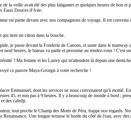
e de la veille avait été des plus fatigantes et quelques heures de bon et
aux Eaux Douces d'Asie.
mme est partie devant avec nos compagnons de voyage. Il est convenu que
et qui tient un citron dans la bouche.
apide, je passe devant la Fonderie de Canons, et saute dans le tramway
est neuf heures, le bateau va partir et personne au rendez-vous ! C'est u
extrémité ? Ma femme et les Larrey qui m'attendent là depuis une demi-he
envoyé ce pauvre Maya-Georgis à votre recherche !
er Emmanuel, dont les services ne nous convenaient qu'à moitié. Enfin
 heures 45, et non pas à 9 heures. Il y a beaucoup de monde à bord ; pre
et des cafedji.
teur, tout proche le Champ des Morts de Péra, frappe nos regards. No
yle Renaissance. Une longue terrasse le borde du côté de l'eau, avec des 