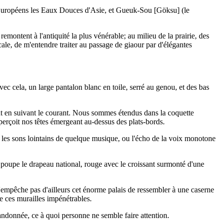
s Européens les Eaux Douces d'Asie, et Gueuk-Sou [Göksu] (le
remontent à l'antiquité la plus vénérable; au milieu de la prairie, des
ale, de m'entendre traiter au passage de giaour par d'élégantes
 avec cela, un large pantalon blanc en toile, serré au genou, et des bas
ement en suivant le courant. Nous sommes étendus dans la coquette
perçoit nos têtes émergeant au-dessus des plats-bords.
s, les sons lointains de quelque musique, ou l'écho de la voix monotone
r poupe le drapeau national, rouge avec le croissant surmonté d'une
n'empêche pas d'ailleurs cet énorme palais de ressembler à une caserne
 ces murailles impénétrables.
ndonnée, ce à quoi personne ne semble faire attention.