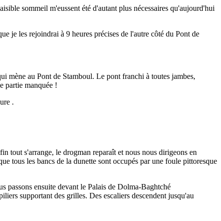
 paisible sommeil m'eussent été d'autant plus nécessaires qu'aujourd'hui
 je les rejoindrai à 9 heures précises de l'autre côté du Pont de
 qui mène au Pont de Stamboul. Le pont franchi à toutes jambes,
ne partie manquée !
ure .
 tout s'arrange, le drogman reparaît et nous nous dirigeons en
sque tous les bancs de la dunette sont occupés par une foule pittoresque
us passons ensuite devant le Palais de Dolma-Baghtché
piliers supportant des grilles. Des escaliers descendent jusqu'au