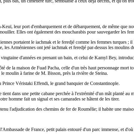
, plus bas, un cimetière turc, semblable à ceux déjà décrits, et qu'on tr
rta-Keuï, leur port d'embarquement et de débarquement, de même que no
e mouiller. Elles ont également des moucharabis pour sauvegarder les fem
ennes portaient le iachmak et le feredjé comme les femmes turques ; il le
re, les Arméniennes ont jeté iachmak et feredjé par-dessus les moulins 
e vingtaine d'années en prenant un bain, et celui de Kamyl Bey, introd
côté de la maison de Fuad Pacha, celle d'un très haut personnage mort t
le moulin à farine de M. Bisson, près la rivière de Steina.
u Prince Véristaki Effendi, le grand banquier de Constantinople.
 tient dans une petite cabane perchée à l'extrémité d'un mât planté au mili
otre homme fait un signal et ses camarades se hâtent de les tirer.
obtenu l'adjudication des chemins de fer de Roumélie; il habite une mais
 l'Ambassade de France, petit palais entouré d'un parc immense, et d'où