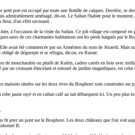
 petit port est occupé par toute une flottille de caïques. Derrière, se d
admirablement aménagé, dit-on. Le Sultan l'habite pour le moment; auss
fleur, d'un effet ravissant.
er, à l'occasion de la visite du Sultan. Ce joli village est composé en g
lques-unes de ces charmantes habitations ont les pieds baignés par le Bo
Elle avait été commencée par un Arménien du nom de Jézaerli. Mais un be
 obligé de déguerpir et se réfugia, dit-on, en Russie.
es de moucharabis ou plutôt de Kafets, cadres carrés en bois avec treil
par un croissant étincelant et entouré de jardins magnifiques, est celui 
maisons situées sur les deux rives du Bosphore sont construites sur pil
robe jaune rayé et en caftan café au lait débarquent ici. Un peu plus l
.
 fit jeter un pont sur le Bosphore. Les deux châteaux que l'on voit aujo
Mahomet II.