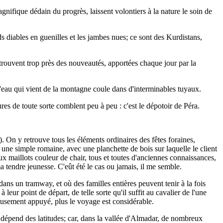
agnifique dédain du progrès, laissent volontiers à la nature le soin de
 diables en guenilles et les jambes nues; ce sont des Kurdistans,
 trouvent trop près des nouveautés, apportées chaque jour par la
'eau qui vient de la montagne coule dans d'interminables tuyaux.
res de toute sorte comblent peu à peu : c'est le dépotoir de Péra.
. On y retrouve tous les éléments ordinaires des fêtes foraines,
une simple romaine, avec une planchette de bois sur laquelle le client
aux maillots couleur de chair, tous et toutes d'anciennes connaissances,
 tendre jeunesse. C'eût été le cas ou jamais, il me semble.
dans un tramway, et où des familles entières peuvent tenir à la fois
eur point de départ, de telle sorte qu'il suffit au cavalier de l'une
ureusement appuyé, plus le voyage est considérable.
a dépend des latitudes; car, dans la vallée d'Almadar, de nombreux