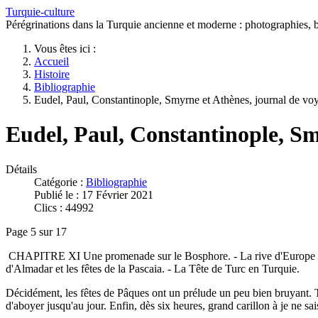
Turquie-culture
Pérégrinations dans la Turquie ancienne et moderne : photographies, bi
Vous êtes ici :
Accueil
Histoire
Bibliographie
Eudel, Paul, Constantinople, Smyrne et Athènes, journal de vo
Eudel, Paul, Constantinople, Sm
Détails
Catégorie :
Bibliographie
Publié le : 17 Février 2021
Clics : 44992
Page 5 sur 17
CHAPITRE XI Une promenade sur le Bosphore. - La rive d'Europe et la 
d'Almadar et les fêtes de la Pascaia. - La Tête de Turc en Turquie.
Décidément, les fêtes de Pâques ont un prélude un peu bien bruyant. Tout
d'aboyer jusqu'au jour. Enfin, dès six heures, grand carillon à je ne sa