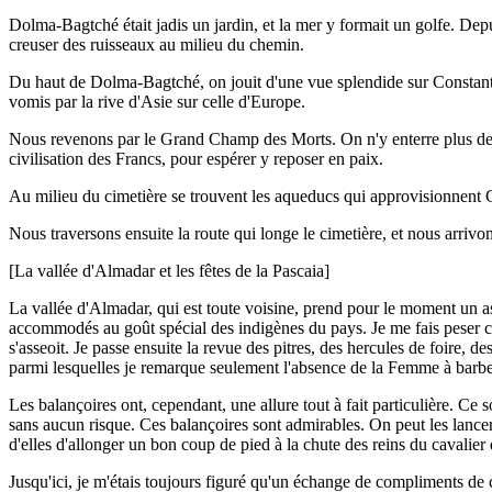
Dolma-Bagtché était jadis un jardin, et la mer y formait un golfe. Depui
creuser des ruisseaux au milieu du chemin.
Du haut de Dolma-Bagtché, on jouit d'une vue splendide sur Constantin
vomis par la rive d'Asie sur celle d'Europe.
Nous revenons par le Grand Champ des Morts. On n'y enterre plus depuis
civilisation des Francs, pour espérer y reposer en paix.
Au milieu du cimetière se trouvent les aqueducs qui approvisionnent C
Nous traversons ensuite la route qui longe le cimetière, et nous arrivo
[La vallée d'Almadar et les fêtes de la Pascaia]
La vallée d'Almadar, qui est toute voisine, prend pour le moment un as
accommodés au goût spécial des indigènes du pays. Je me fais peser co
s'asseoit. Je passe ensuite la revue des pitres, des hercules de foire, 
parmi lesquelles je remarque seulement l'absence de la Femme à barbe, 
Les balançoires ont, cependant, une allure tout à fait particulière. Ce
sans aucun risque. Ces balançoires sont admirables. On peut les lancer à
d'elles d'allonger un bon coup de pied à la chute des reins du cavalier
Jusqu'ici, je m'étais toujours figuré qu'un échange de compliments de c