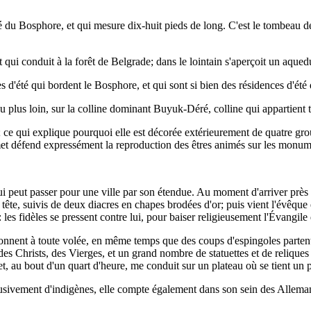
ôté du Bosphore, et qui mesure dix-huit pieds de long. C'est le tombeau 
 et qui conduit à la forêt de Belgrade; dans le lointain s'aperçoit un aqu
 d'été qui bordent le Bosphore, et qui sont si bien des résidences d'été
plus loin, sur la colline dominant Buyuk-Déré, colline qui appartient to
e qui explique pourquoi elle est décorée extérieurement de quatre groupe
met défend expressément la reproduction des êtres animés sur les monum
 peut passer pour une ville par son étendue. Au moment d'arriver près d
tête, suivis de deux diacres en chapes brodées d'or; puis vient l'évêque 
les fidèles se pressent contre lui, pour baiser religieusement l'Évangile 
sonnent à toute volée, en même temps que des coups d'espingoles partent d
s Christs, des Vierges, et un grand nombre de statuettes et de reliques e
t, au bout d'un quart d'heure, me conduit sur un plateau où se tient un p
ivement d'indigènes, elle compte également dans son sein des Allemands