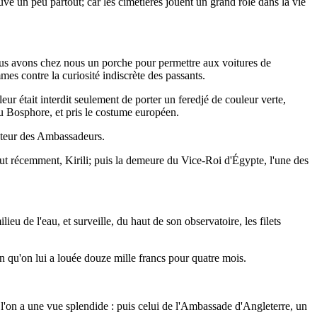
ouve un peu partout; car les cimetières jouent un grand rôle dans la vie
us avons chez nous un porche pour permettre aux voitures de
mes contre la curiosité indiscrète des passants.
ur était interdit seulement de porter un feredjé de couleur verte,
du Bosphore, et pris le costume européen.
ucteur des Ambassadeurs.
out récemment, Kirili; puis la demeure du Vice-Roi d'Égypte, l'une des
eu de l'eau, et surveille, du haut de son observatoire, les filets
on qu'on lui a louée douze mille francs pour quatre mois.
 l'on a une vue splendide : puis celui de l'Ambassade d'Angleterre, un