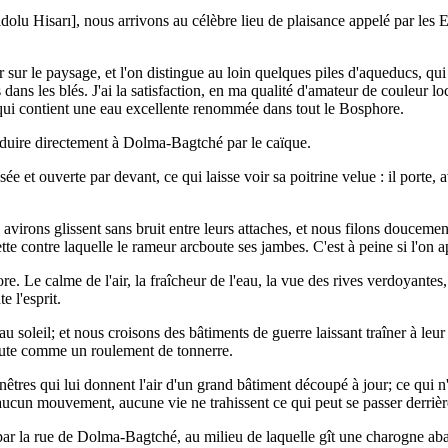
olu Hisarı], nous arrivons au célèbre lieu de plaisance appelé par le
 sur le paysage, et l'on distingue au loin quelques piles d'aqueducs, qui 
ns les blés. J'ai la satisfaction, en ma qualité d'amateur de couleur loc
 qui contient une eau excellente renommée dans tout le Bosphore.
onduire directement à Dolma-Bagtché par le caïque.
sée et ouverte par devant, ce qui laisse voir sa poitrine velue : il porte,
 Les avirons glissent sans bruit entre leurs attaches, et nous filons douc
e contre laquelle le rameur arcboute ses jambes. C'est à peine si l'on a
e. Le calme de l'air, la fraîcheur de l'eau, la vue des rives verdoyante
e l'esprit.
soleil; et nous croisons des bâtiments de guerre laissant traîner à leu
rcute comme un roulement de tonnerre.
nêtres qui lui donnent l'air d'un grand bâtiment découpé à jour; ce qui 
cun mouvement, aucune vie ne trahissent ce qui peut se passer derrière
ar la rue de Dolma-Bagtché, au milieu de laquelle gît une charogne aba