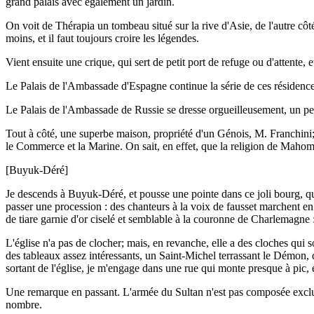
grand palais avec également un jardin.
On voit de Thérapia un tombeau situé sur la rive d'Asie, de l'autre c
moins, et il faut toujours croire les légendes.
Vient ensuite une crique, qui sert de petit port de refuge ou d'attente,
Le Palais de l'Ambassade d'Espagne continue la série de ces résidences
Le Palais de l'Ambassade de Russie se dresse orgueilleusement, un peu 
Tout à côté, une superbe maison, propriété d'un Génois, M. Franchini; c
le Commerce et la Marine. On sait, en effet, que la religion de Maho
[Buyuk-Déré]
Je descends à Buyuk-Déré, et pousse une pointe dans ce joli bourg, qui
passer une procession : des chanteurs à la voix de fausset marchent en 
de tiare garnie d'or ciselé et semblable à la couronne de Charlemagne : 
L'église n'a pas de clocher; mais, en revanche, elle a des cloches qui 
des tableaux assez intéressants, un Saint-Michel terrassant le Démon, de
sortant de l'église, je m'engage dans une rue qui monte presque à pic, e
Une remarque en passant. L'armée du Sultan n'est pas composée exclus
nombre.