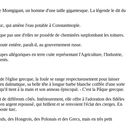
de Montgigant, un homme d'une taille gigantesque. La légende le dit du
educ, qui amène l'eau potable à Constantinople.
 que pas une d'elles ne possède de cheminées surplombant les toitures.
ute entière, paraît-il, au gouvernement russe.
s allégoriques en terre cuite représentant l'Agriculture, l'Industrie,
ents.
e l'église grecque, la foule se range respectueusement pour laisser
en dalmatique, sa belle tête à longue barbe blanche coiffée d'une sorte
qu'il tient à la main et son anneau épiscopal. - C'est la Pâque grecque.
e différents côtés. Intérieurement, elle offre à l'adoration des fidèles
n argent repoussé, qui brillent et se renvoient l'éclat des cierges. En
oste turc.
, des Hongrois, des Polonais et des Grecs, mais en très petit