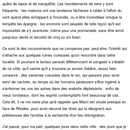
quête de repos et de tranquillité. Les tremblements de terre y sont
fréquents ; les maisons ont une tendance fâcheuse à céder à l'effort du
vent quand elles échappent à l'incendie, ou à être incendiées lorsque la
tempête les épargne ; les environs sont peuplés de telle façon qu'il est
impossible de s'y aventurer, même pour une promenade, sans être armé
jusqu'aux dents et escorté de cinq ou six bravi.
Ce sont là des inconvénients que ne compense pas, peut-être, l'intérêt qui
s'attache aux quelques ruines curieuses qu'on rencontre dans cette
localité. Si pourtant le lecteur pensait différemment et songeait à s'établir
de ce côté, qu'il sache qu'il y trouvera un ancien théâtre, assez bien
conservé ; des cavernes creusées dans le roc, qui passent pour avoir
servi de cachots, au temps où les humains paraissent s'être ingénié à
s'enfermer les uns les autres dans des endroits déplaisants ; enfin de
vieux tombeaux, dont les esprits contemplatifs font beaucoup de cas.
Cela dit, il ne me reste plus qu'à rappeler que Macri est située presque en
face de Rhodes, pour avoir résumé les titres qui la désignent aux
préférences des familles à la recherche d'un lieu d'émigration.
J'ai passé, pour ma part, quelques jours dans cette ville : des jours que je