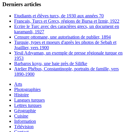
Derniers articles
Etudiants et élèves turcs, de 1930 aux années 70
Français, Turcs et Grecs, régions de Bursa et Izmir, 1922
Ecrire le Turc avec des caractères grecs, un document en
karamanli, 1927
Censure ottomane, une autorisation de publier, 1894
Turquie, types et moeurs d'après les photos de Sebah et
Joaillier, vers 1900
Yeşil Adıyaman, un exemple de presse régionale turque en
1953
Barbaros koyu, une baie près de Silifke
Atelier Phébus, Constantinople, portraits de famille, vers
1890-1900
Arts
Photographies
Histoire
Langues turques
Lettres turques
Géographie
Cuisine
Information
Télévision
Contact