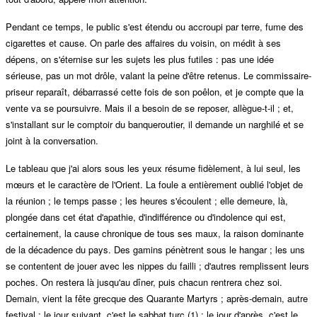
Pendant ce temps, le public s'est étendu ou accroupi par terre, fume des
cigarettes et cause. On parle des affaires du voisin, on médit à ses
dépens, on s'éternise sur les sujets les plus futiles : pas une idée
sérieuse, pas un mot drôle, valant la peine d'être retenus. Le commissaire-
priseur reparaît, débarrassé cette fois de son poêlon, et je compte que la
vente va se poursuivre. Mais il a besoin de se reposer, allègue-t-il ; et,
s'installant sur le comptoir du banqueroutier, il demande un narghilé et se
joint à la conversation.
Le tableau que j'ai alors sous les yeux résume fidèlement, à lui seul, les
mœurs et le caractère de l'Orient. La foule a entièrement oublié l'objet de
la réunion ; le temps passe ; les heures s'écoulent ; elle demeure, là,
plongée dans cet état d'apathie, d'indifférence ou d'indolence qui est,
certainement, la cause chronique de tous ses maux, la raison dominante
de la décadence du pays. Des gamins pénètrent sous le hangar ; les uns
se contentent de jouer avec les nippes du failli ; d'autres remplissent leurs
poches. On restera là jusqu'au dîner, puis chacun rentrera chez soi.
Demain, vient la fête grecque des Quarante Martyrs ; après-demain, autre
festival ; le jour suivant, c'est le sabbat turc (1) ; le jour d'après, c'est le