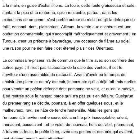
à la main, en guise d'échantillons. La foule, cette foule graisseuse et sale,
sentant la pipe et le renfermé, qu'on rencontre, partout, dans les
exécutions de ce genre, s'est portée autour du réduit où git la défroque du
failli, causant, riant, plaisantant. Ailleurs, la vente aux enchères est une
opération commerciale, qui s'accomplit méthodiquement et gravement ; en
Turquie, c'est un prétexte à bavardage, une occasion de flâner au soleil,
une raison pour ne rien faire : cet éternel plaisir des Orientaux.
Le commissaire-priseur n'a de commun que le titre avec son confrère des
autres pays ; il n'est pas l'autocrate de la salle des ventes, il est le
serviteur d'une assemblée de rustauds. Avant d'avoir eu le temps de
choisir une pierre et de m'y asseoir, je constate qu'il a déjà fait trois sorties
pour vendre un poêlon défoncé dont personne ne veut, et qu'on l'a rudoyé,
à sa rentrée sous le hangar, parce qu'il n'a pas pu s'en défaire. Quelqu'un
du premier rang se décide, pourtant, à en offrir quelques sous, et le
malheureux, ravi, se hâte de tendre l'ustensile. Mais les gens qui
l'entourent, interviennent encore, déclarent le prix inacceptable, crient,
menacent, bousculent ; et le voici, de nouveau, hors de l'abri, promenant,
à travers la foule, la poêle fêlée, avec ces gestes et ces cris qui avaient,
tout d'abord, appelé mon attention.