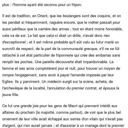
plus : l'homme ayant été reconnu pour un fripon.
Il est de tradition, en Orient, que les boulangers sont des coquins, et on
les pendait si fréquemment, naguère encore, que le métier passait pour
aussi périlleux que la carrière des armes ; tout en étant moins honorable,
cela va de soi. Le fait que celui-ci était un drôle, n'avait donc rien
d'exceptionnel ; et il est même probable qu'il eût valu au futur marié un
surcroît de respect, de la part de la communauté grecque, s'il ne se fût
rattaché à cet état particulier de friponnerie qui crée des embarras sans
remplir les poches. Une pareille découverte était impardonnable. La
femme et ses amis complotèrent jour et nuit, pour trouver un moyen de
rompre l'engagement, sans avoir à payer l'amende imposée par leur
Eglise. Ils y parvinrent. Un médecin surgit sur la scène, acheta, de
l'archevêque de la localité, l'annulation du premier contrat, et épousa la
jeune fille.
Ce fut une grande joie pour les gens de Macri qui prennent intérêt aux
affaires du prochain (la majorité, comme partout), de voir que le plus bel
ornement de leur ville avait échappé aux serres d'un vilain qui n'avait pas
d'argent, qui n'en aurait jamais ; et d'assister à un mariage dont le premier