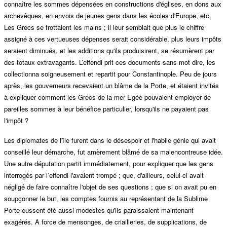
connaître les sommes dépensées en constructions d'églises, en dons aux
archevêques, en envois de jeunes gens dans les écoles d'Europe, etc.
Les Grecs se frottaient les mains ; il leur semblait que plus le chiffre
assigné à ces vertueuses dépenses serait considérable, plus leurs impôts
seraient diminués, et les additions qu'ils produisirent, se résumèrent par
des totaux extravagants. L’effendi prit ces documents sans mot dire, les
collectionna soigneusement et repartit pour Constantinople. Peu de jours
après, les gouverneurs recevaient un blâme de la Porte, et étaient invités
à expliquer comment les Grecs de la mer Egée pouvaient employer de
pareilles sommes à leur bénéfice particulier, lorsqu'ils ne payaient pas
l'impôt ?
Les diplomates de l'île furent dans le désespoir et l'habile génie qui avait
conseillé leur démarche, fut amèrement blâmé de sa malencontreuse idée.
Une autre députation partit immédiatement, pour expliquer que les gens
interrogés par l’effendi l'avaient trompé ; que, d'ailleurs, celui-ci avait
négligé de faire connaître l'objet de ses questions ; que si on avait pu en
soupçonner le but, les comptes fournis au représentant de la Sublime
Porte eussent été aussi modestes qu'ils paraissaient maintenant
exagérés. A force de mensonges, de criailleries, de supplications, de