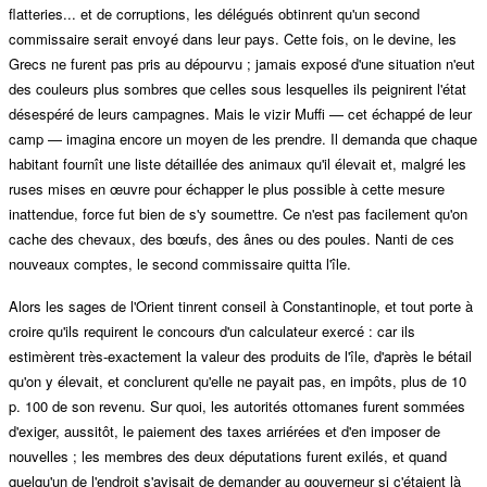
flatteries... et de corruptions, les délégués obtinrent qu'un second
commissaire serait envoyé dans leur pays. Cette fois, on le devine, les
Grecs ne furent pas pris au dépourvu ; jamais exposé d'une situation n'eut
des couleurs plus sombres que celles sous lesquelles ils peignirent l'état
désespéré de leurs campagnes. Mais le vizir Muffi — cet échappé de leur
camp — imagina encore un moyen de les prendre. Il demanda que chaque
habitant fournît une liste détaillée des animaux qu'il élevait et, malgré les
ruses mises en œuvre pour échapper le plus possible à cette mesure
inattendue, force fut bien de s'y soumettre. Ce n'est pas facilement qu'on
cache des chevaux, des bœufs, des ânes ou des poules. Nanti de ces
nouveaux comptes, le second commissaire quitta l'île.
Alors les sages de l'Orient tinrent conseil à Constantinople, et tout porte à
croire qu'ils requirent le concours d'un calculateur exercé : car ils
estimèrent très-exactement la valeur des produits de l'île, d'après le bétail
qu'on y élevait, et conclurent qu'elle ne payait pas, en impôts, plus de 10
p. 100 de son revenu. Sur quoi, les autorités ottomanes furent sommées
d'exiger, aussitôt, le paiement des taxes arriérées et d'en imposer de
nouvelles ; les membres des deux députations furent exilés, et quand
quelqu'un de l'endroit s'avisait de demander au gouverneur si c'étaient là