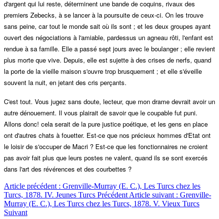
d'argent qui lui reste, déterminent une bande de coquins, rivaux des
premiers Zebecks, à se lancer à la poursuite de ceux-ci. On les trouve
sans peine, car tout le monde sait où ils sont ; et les deux groupes ayant
ouvert des négociations à l'amiable, pardessus un agneau rôti, l'enfant est
rendue à sa famille. Elle a passé sept jours avec le boulanger ; elle revient
plus morte que vive. Depuis, elle est sujette à des crises de nerfs, quand
la porte de la vieille maison s'ouvre trop brusquement ; et elle s'éveille
souvent la nuit, en jetant des cris perçants.
C'est tout. Vous jugez sans doute, lecteur, que mon drame devrait avoir un
autre dénouement. Il vous plairait de savoir que le coupable fut puni.
Allons donc! cela serait de la pure justice poétique, et les gens en place
ont d'autres chats à fouetter. Est-ce que nos précieux hommes d'Etat ont
le loisir de s'occuper de Macri ? Est-ce que les fonctionnaires ne croient
pas avoir fait plus que leurs postes ne valent, quand ils se sont exercés
dans l'art des révérences et des courbettes ?
Article précédent : Grenville-Murray (E. C.), Les Turcs chez les
Turcs, 1878. IV. Jeunes Turcs
Précédent
Article suivant : Grenville-
Murray (E. C.), Les Turcs chez les Turcs, 1878. V. Vieux Turcs
Suivant