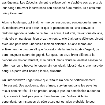
assiégeants. Les Zebecks aiment le pillage qui ne s'achète pas au prix de
leur sang ; trouvant la forteresse peu disposée à se rendre, ils s'enfuirent
précipitamment.
Alors le boulanger, qui était homme de ressources, songea que la femme
du médecin avait une sœur, et que la possession de l'une pouvait le
dédommager de la perte de l'autre. La sœur, il est vrai, n'avait que dix ans,
mais elle en paraissait bien onze ; en outre, elle était sans défense, vivant
avec son père dans une vieille maison délabrée. Quand même son
enlèvement ne procurerait que l'occasion de la rendre à prix d'argent, ce
serait toujours autant de gagné. Sur quoi, les onze bravi allèrent à la
bicoque où résidait l'enfant, et la prirent. Sans doute le vieillard essaya de
lutter ; car on le trouva, le lendemain, qui gisait, blessé, dans une mare de
sang. La porte était brisée ; la fille, disparue.
Qui interviendra? L’aga trouve que l'affaire n'a rien de particulièrement
intéressant. Des accidents, des crimes, surviennent dans les pays les
mieux administrés ; il s'en produit, chaque jour, de semblables autour de
lui, et celui-ci n'est pas plus extraordinaire que d'autres. A la fin,
cependant, les instances du père ou.ce qui est plus probable, le peu