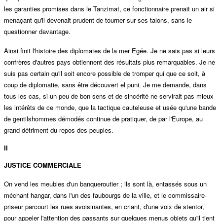
les garanties promises dans le Tanzimat, ce fonctionnaire prenait un air si
menaçant qu'il devenait prudent de tourner sur ses talons, sans le
questionner davantage.
Ainsi finit l'histoire des diplomates de la mer Egée. Je ne sais pas si leurs
confrères d'autres pays obtiennent des résultats plus remarquables. Je ne
suis pas certain qu'il soit encore possible de tromper qui que ce soit, à
coup de diplomatie, sans être découvert el puni. Je me demande, dans
tous les cas, si un peu de bon sens et de sincérité ne servirait pas mieux
les intérêts de ce monde, que la tactique cauteleuse et usée qu'une bande
de gentilshommes démodés continue de pratiquer, de par l'Europe, au
grand détriment du repos des peuples.
II
JUSTICE COMMERCIALE
On vend les meubles d'un banqueroutier ; ils sont là, entassés sous un
méchant hangar, dans l'un des faubourgs de la ville, et le commissaire-
priseur parcourt les rues avoisinantes, en criant, d'une voix de stentor,
pour appeler l'attention des passants sur quelques menus objets qu'il tient