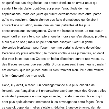
ne qualifierai pas d'agréables, de crainte d'induire en erreur ceux qui
seraient tentés d'aller contrôler, sur place, l'exactitude de mes
appréciations, mais des jours qui furent certainement instructifs, parce
qu'ils me rendirent témoin d'un de ces faits dramatiques qui éclairent
souvent une situation, mieux que les plus patientes et les plus
consciencieuses investigations. Qu'on me laisse le narrer. Je n'ai aucun
espoir qu'il en sera tenu compte et que la morale qui s'en dégage, profitera
à qui que ce soit ; mais on peut toujours essayer. C'est un genre
d'exercice bienfaisant pour l'esprit, comme certains devoirs de collége.
Personne n'y prête attention ; le monde continue ses pirouettes, en dépit
des vers latins que ses Catons en herbe décochent contre ses vices, ou
des tirades sonores que ses petits Brutus adressent à ses tyrans ; mais il
est convenu que les jeunes auteurs s'en trouvent bien. Peut-être retirerai-
je le même profit de mon récit.
Donc, il y avait, à Macri, un boulanger fiancé à la plus jolie fille de
l'endroit. Les fiançailles ont un caractère sacré aux yeux des Grecs ; elles
équivalent presque à un mariage en règle,... surtout auprès de ceux qui
sont plus spécialement intéressés à les envisager de cette façon. Dans
ce cas-ci, cependant, elles s'étaient réduites à une cérémonie, rien de