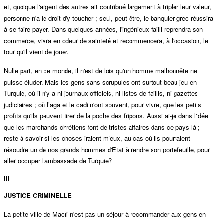
et, quoique l'argent des autres ait contribué largement à tripler leur valeur,
personne n'a le droit d'y toucher ; seul, peut-être, le banquier grec réussira
à se faire payer. Dans quelques années, l'ingénieux failli reprendra son
commerce, vivra en odeur de sainteté et recommencera, à l'occasion, le
tour qu'il vient de jouer.
Nulle part, en ce monde, il n'est de lois qu'un homme malhonnête ne
puisse éluder. Mais les gens sans scrupules ont surtout beau jeu en
Turquie, où il n'y a ni journaux officiels, ni listes de faillis, ni gazettes
judiciaires ; où l’aga et le cadi n'ont souvent, pour vivre, que les petits
profits qu'ils peuvent tirer de la poche des fripons. Aussi ai-je dans l'idée
que les marchands chrétiens font de tristes affaires dans ce pays-là ;
reste à savoir si les choses iraient mieux, au cas où ils pourraient
résoudre un de nos grands hommes d'Etat à rendre son portefeuille, pour
aller occuper l'ambassade de Turquie?
III
JUSTICE CRIMINELLE
La petite ville de Macri n'est pas un séjour à recommander aux gens en