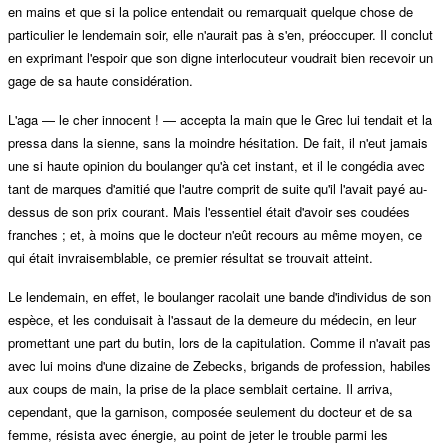
en mains et que si la police entendait ou remarquait quelque chose de
particulier le lendemain soir, elle n'aurait pas à s'en, préoccuper. Il conclut
en exprimant l'espoir que son digne interlocuteur voudrait bien recevoir un
gage de sa haute considération.
L'aga — le cher innocent ! — accepta la main que le Grec lui tendait et la
pressa dans la sienne, sans la moindre hésitation. De fait, il n'eut jamais
une si haute opinion du boulanger qu'à cet instant, et il le congédia avec
tant de marques d'amitié que l'autre comprit de suite qu'il l'avait payé au-
dessus de son prix courant. Mais l'essentiel était d'avoir ses coudées
franches ; et, à moins que le docteur n'eût recours au même moyen, ce
qui était invraisemblable, ce premier résultat se trouvait atteint.
Le lendemain, en effet, le boulanger racolait une bande d'individus de son
espèce, et les conduisait à l'assaut de la demeure du médecin, en leur
promettant une part du butin, lors de la capitulation. Comme il n'avait pas
avec lui moins d'une dizaine de Zebecks, brigands de profession, habiles
aux coups de main, la prise de la place semblait certaine. Il arriva,
cependant, que la garnison, composée seulement du docteur et de sa
femme, résista avec énergie, au point de jeter le trouble parmi les