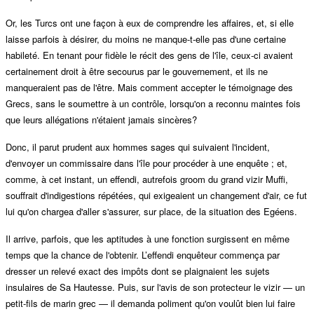
Or, les Turcs ont une façon à eux de comprendre les affaires, et, si elle
laisse parfois à désirer, du moins ne manque-t-elle pas d'une certaine
habileté. En tenant pour fidèle le récit des gens de l'île, ceux-ci avaient
certainement droit à être secourus par le gouvernement, et ils ne
manqueraient pas de l'être. Mais comment accepter le témoignage des
Grecs, sans le soumettre à un contrôle, lorsqu'on a reconnu maintes fois
que leurs allégations n'étaient jamais sincères?
Donc, il parut prudent aux hommes sages qui suivaient l'incident,
d'envoyer un commissaire dans l'île pour procéder à une enquête ; et,
comme, à cet instant, un effendi, autrefois groom du grand vizir Muffi,
souffrait d'indigestions répétées, qui exigeaient un changement d'air, ce fut
lui qu'on chargea d'aller s'assurer, sur place, de la situation des Egéens.
Il arrive, parfois, que les aptitudes à une fonction surgissent en même
temps que la chance de l'obtenir. L’effendi enquêteur commença par
dresser un relevé exact des impôts dont se plaignaient les sujets
insulaires de Sa Hautesse. Puis, sur l'avis de son protecteur le vizir — un
petit-fils de marin grec — il demanda poliment qu'on voulût bien lui faire