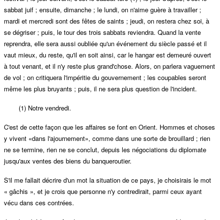
sabbat juif ; ensuite, dimanche ; le lundi, on n'aime guère à travailler ;
mardi et mercredi sont des fêtes de saints ; jeudi, on restera chez soi, à
se dégriser ; puis, le tour des trois sabbats reviendra. Quand la vente
reprendra, elle sera aussi oubliée qu'un événement du siècle passé et il
vaut mieux, du reste, qu'il en soit ainsi, car le hangar est demeuré ouvert
à tout venant, et il n'y reste plus grand'chose. Alors, on parlera vaguement
de vol ; on critiquera l'impéritie du gouvernement ; les coupables seront
même les plus bruyants ; puis, il ne sera plus question de l'incident.
(1) Notre vendredi.
C'est de cette façon que les affaires se font en Orient. Hommes et choses
y vivent «dans l'ajournement», comme dans une sorte de brouillard ; rien
ne se termine, rien ne se conclut, depuis les négociations du diplomate
jusqu'aux ventes des biens du banqueroutier.
S'il me fallait décrire d'un mot la situation de ce pays, je choisirais le mot
« gâchis », et je crois que personne n'y contredirait, parmi ceux ayant
vécu dans ces contrées.