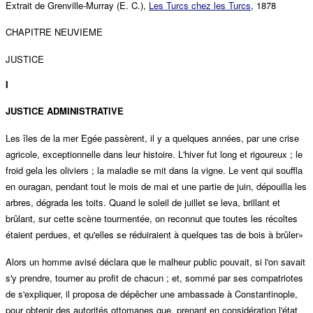
Extrait de Grenville-Murray (E. C.),
Les Turcs chez les Turcs
, 1878
CHAPITRE NEUVIEME
JUSTICE
I
JUSTICE ADMINISTRATIVE
Les îles de la mer Egée passèrent, il y a quelques années, par une crise
agricole, exceptionnelle dans leur histoire. L'hiver fut long et rigoureux ; le
froid gela les oliviers ; la maladie se mit dans la vigne. Le vent qui souffla
en ouragan, pendant tout le mois de mai et une partie de juin, dépouilla les
arbres, dégrada les toits. Quand le soleil de juillet se leva, brillant et
brûlant, sur cette scène tourmentée, on reconnut que toutes les récoltes
étaient perdues, et qu'elles se réduiraient à quelques tas de bois à brûler»
Alors un homme avisé déclara que le malheur public pouvait, si l'on savait
s'y prendre, tourner au profit de chacun ; et, sommé par ses compatriotes
de s'expliquer, il proposa de dépêcher une ambassade à Constantinople,
pour obtenir des autorités ottomanes que, prenant en considération l'état