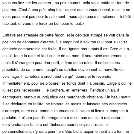
vous vouliez me les acheter ; au prix courant, cela vous coûterait tant de
piastres. C'est à peu près cinq fois l'argent que je vous donnai, mais je ne
vous presserai pas pour le paiement ; nous ajouterons simplement l'intérêt
habituel, et vous me ferez un bon pour le tout.»
L'affaire est arrangée de cette façon, et le débiteur attrapé se voit dans la
position de centaines d'autres. Il a emprunté à environ 600 pour 100 ; sa
destinée commerciale est fixée. Il ne l'ignore pas ; mais il est Grec et il a,
en lui, toute la ruse et la duplicité de sa race. Il sera ruiné assurément ;
mais il s'arrangera pour tirer parti, même de sa ruine. Il embellira les
propriétés de sa femme, jusqu'à ce qu'elles deviennent la merveille du
voisinage. Il achètera à crédit tout ce qu'il pourra et le revendra
immédiatement, pour se procurer les fonds dont il a besoin. L'argent qui ne
lui est pas nécessaire, il le cachera, et l'enterrera. Pendant un an, il
escroquera, surtout au préjudice des marchands chrétiens. Un beau matin,
il se déclarera en faillite, se frottera les mains et laissera ses créanciers
s'arranger, entre eux, comme ils voudront. Il n'aura ni livres ni comptes à
produire. Il n'aura pas d'interrogatoire à subir, pas de lois à respecter. Il
conviendra que l'affaire est fâcheuse pour quelqu'un ; mais lui,
personnellement, n'y sera pour rien. Ses biens appartiennent à sa femme