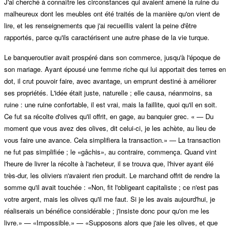
J'ai cherché à connaître les circonstances qui avaient amené la ruine du
malheureux dont les meubles ont été traités de la manière qu'on vient de
lire, et les renseignements que j'ai recueillis valent la peine d'être
rapportés, parce qu'ils caractérisent une autre phase de la vie turque.
Le banqueroutier avait prospéré dans son commerce, jusqu'à l'époque de
son mariage. Ayant épousé une femme riche qui lui apportait des terres en
dot, il crut pouvoir faire, avec avantage, un emprunt destiné à améliorer
ses propriétés. L'idée était juste, naturelle ; elle causa, néanmoins, sa
ruine : une ruine confortable, il est vrai, mais la faillite, quoi qu'il en soit.
Ce fut sa récolte d'olives qu'il offrit, en gage, au banquier grec. « — Du
moment que vous avez des olives, dit celui-ci, je les achète, au lieu de
vous faire une avance. Cela simplifiera la transaction.» — La transaction
ne fut pas simplifiée ; le «gâchis», au contraire, commença. Quand vint
l'heure de livrer la récolte à l'acheteur, il se trouva que, l'hiver ayant élé
très-dur, les oliviers n'avaient rien produit. Le marchand offrit de rendre la
somme qu'il avait touchée : «Non, fit l'obligeant capitaliste ; ce n'est pas
votre argent, mais les olives qu'il me faut. Si je les avais aujourd'hui, je
réaliserais un bénéfice considérable ; j'insiste donc pour qu'on me les
livre.» — «Impossible.» — «Supposons alors que j'aie les olives, et que