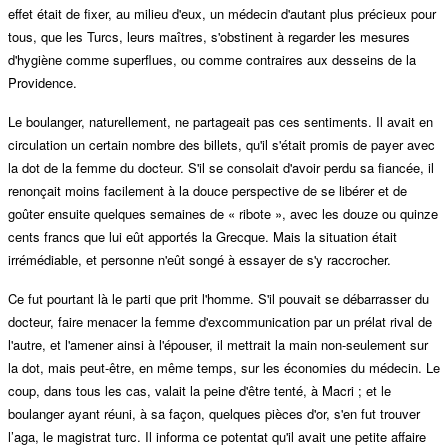
effet était de fixer, au milieu d'eux, un médecin d'autant plus précieux pour
tous, que les Turcs, leurs maîtres, s'obstinent à regarder les mesures
d'hygiène comme superflues, ou comme contraires aux desseins de la
Providence.
Le boulanger, naturellement, ne partageait pas ces sentiments. Il avait en
circulation un certain nombre des billets, qu'il s'était promis de payer avec
la dot de la femme du docteur. S'il se consolait d'avoir perdu sa fiancée, il
renonçait moins facilement à la douce perspective de se libérer et de
goûter ensuite quelques semaines de « ribote », avec les douze ou quinze
cents francs que lui eût apportés la Grecque. Mais la situation était
irrémédiable, et personne n'eût songé à essayer de s'y raccrocher.
Ce fut pourtant là le parti que prit l'homme. S'il pouvait se débarrasser du
docteur, faire menacer la femme d'excommunication par un prélat rival de
l'autre, et l'amener ainsi à l'épouser, il mettrait la main non-seulement sur
la dot, mais peut-être, en même temps, sur les économies du médecin. Le
coup, dans tous les cas, valait la peine d'être tenté, à Macri ; et le
boulanger ayant réuni, à sa façon, quelques pièces d'or, s'en fut trouver
l’aga, le magistrat turc. Il informa ce potentat qu'il avait une petite affaire