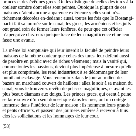
princes et des évêques grecs. On les distingue de celles des turcs à la
couleur sombre dont elles sont peintes. Quoique la plupart de ces
maisons n’aient aucune apparence extérieure y elles sont très-
richement décorées en-dedans : aussi, toutes les fois que le Bostangi-
bachi fait sa tournée sur le canal, les grecs, les arméniens et les juifs
ont grand soin de fermer leurs fenêtres, de peur que cet officier
n’aperçoive chez eux quelque trace de leur magnificence et ne leur
fasse une avanie.
La même loi somptuaire qui leur interdit la faculté de peindre leurs
maisons de la même couleur que celles des turcs, leur défend aussi
de paroître en public avec de riches vêtemens ; mais la vanité qui,
comme toutes les passions, devient plus impérieuse à mesure qu’elle
est plus comprimée, les rend industrieux à se dédommager de leur
humiliant esclavage. Vous rencontrez dans le jour au milieu des
bazars un marchand couvert de haillons : allez le soir à sa maison du
canal, vous le trouverez revêtu de pelisses magnifiques, et ayant les
plus beaux diamans aux doigts. Les princes grecs, qui osent à peine
se faire suivre d’un seul domestique dans les rues, ont un cortège
immense dans l’intérieur de leur maison ; ils nomment leurs grands
et petits officiers, et passent des journées entières à recevoir à huis-
clos les sollicitations et les hommages de leur cour.
[58]