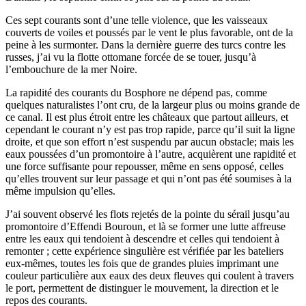
Ces sept courants sont d’une telle violence, que les vaisseaux
couverts de voiles et poussés par le vent le plus favorable, ont de la
peine à les surmonter. Dans la dernière guerre des turcs contre les
russes, j’ai vu la flotte ottomane forcée de se touer, jusqu’à
l’embouchure de la mer Noire.
La rapidité des courants du Bosphore ne dépend pas, comme
quelques naturalistes l’ont cru, de la largeur plus ou moins grande de
ce canal. Il est plus étroit entre les châteaux que partout ailleurs, et
cependant le courant n’y est pas trop rapide, parce qu’il suit la ligne
droite, et que son effort n’est suspendu par aucun obstacle; mais les
eaux poussées d’un promontoire à l’autre, acquièrent une rapidité et
une force suffisante pour repousser, même en sens opposé, celles
qu’elles trouvent sur leur passage et qui n’ont pas été soumises à la
même impulsion qu’elles.
J’ai souvent observé les flots rejetés de la pointe du sérail jusqu’au
promontoire d’Effendi Bouroun, et là se former une lutte affreuse
entre les eaux qui tendoient à descendre et celles qui tendoient à
remonter ; cette expérience singulière est vérifiée par les bateliers
eux-mêmes, toutes les fois que de grandes pluies imprimant une
couleur particulière aux eaux des deux fleuves qui coulent à travers
le port, permettent de distinguer le mouvement, la direction et le
repos des courants.