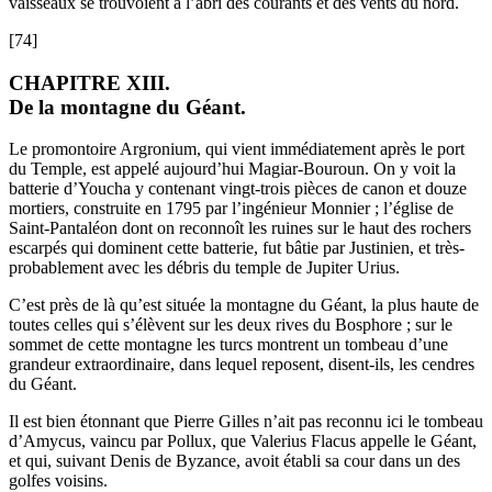
vaisseaux se trouvoient à l’abri des courants et des vents du nord.
[74]
CHAPITRE XIII.
De la montagne du Géant.
Le promontoire Argronium, qui vient immédiatement après le port
du Temple, est appelé aujourd’hui Magiar-Bouroun. On y voit la
batterie d’Youcha y contenant vingt-trois pièces de canon et douze
mortiers, construite en 1795 par l’ingénieur Monnier ; l’église de
Saint-Pantaléon dont on reconnoît les ruines sur le haut des rochers
escarpés qui dominent cette batterie, fut bâtie par Justinien, et très-
probablement avec les débris du temple de Jupiter Urius.
C’est près de là qu’est située la montagne du Géant, la plus haute de
toutes celles qui s’élèvent sur les deux rives du Bosphore ; sur le
sommet de cette montagne les turcs montrent un tombeau d’une
grandeur extraordinaire, dans lequel reposent, disent-ils, les cendres
du Géant.
Il est bien étonnant que Pierre Gilles n’ait pas reconnu ici le tombeau
d’Amycus, vaincu par Pollux, que Valerius Flacus appelle le Géant,
et qui, suivant Denis de Byzance, avoit établi sa cour dans un des
golfes voisins.