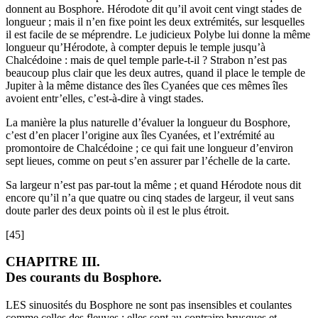
donnent au Bosphore. Hérodote dit qu’il avoit cent vingt stades de
longueur ; mais il n’en fixe point les deux extrémités, sur lesquelles
il est facile de se méprendre. Le judicieux Polybe lui donne la même
longueur qu’Hérodote, à compter depuis le temple jusqu’à
Chalcédoine : mais de quel temple parle-t-il ? Strabon n’est pas
beaucoup plus clair que les deux autres, quand il place le temple de
Jupiter à la même distance des îles Cyanées que ces mêmes îles
avoient entr’elles, c’est-à-dire à vingt stades.
La manière la plus naturelle d’évaluer la longueur du Bosphore,
c’est d’en placer l’origine aux îles Cyanées, et l’extrémité au
promontoire de Chalcédoine ; ce qui fait une longueur d’environ
sept lieues, comme on peut s’en assurer par l’échelle de la carte.
Sa largeur n’est pas par-tout la même ; et quand Hérodote nous dit
encore qu’il n’a que quatre ou cinq stades de largeur, il veut sans
doute parler des deux points où il est le plus étroit.
[45]
CHAPITRE III.
Des courants du Bosphore.
LES sinuosités du Bosphore ne sont pas insensibles et coulantes
comme celles des fleuves ; elles sont au contraire brusques et