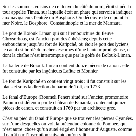
Sur les sommets voisins de ce fleuve du côté du nord, étoit située la
tour appelée Timea, sur laquelle étoit un phare qui servoit à indiquer
aux navigateurs l’entrée du Bosphore. On découvre de ce point la
mer Noire, le Bosphore, Constantinople et la mer de Marmara.
Le port de Boïouk-Liman qui suit l’embouchure du fleuve
Chrysorhoas, est l’ancien port des éphésiens; depuis cette
embouchure jusqu’au fort de Karipché, où étoit le port des lyciens,
le canal est bordé de rochers escarpés d’une hauteur prodigieuse, et
dont la chaîne n’est interrompue que par le golfe de Boïouk-Liman.
La batterie de Boïouk-Liman contient douze pièces de canon : elle
fut construite par les ingénieurs Lafitte et Monnier.
Le fort de Karipché en contient vingt-trois : il fut construit sur les
plans et sous la direction du baron de Tott, en 1773.
Le fanal d’Europe (Roumeli Fener) situé sur l’ancien promontoire
Panium est défendu par le château de Fanaraki, contenant quinze
pièces de canon, et construit en 1769 par un architecte grec.
C’est au pied du fanal d’Europe que se trouvent les pierres Cyanées,
sur l’une desquelles on voit la prétendue colonne de Pompée, qui
n’est autre chose qu’un autel érigé en l’honneur d’Auguste, comme
il paroît par l’inscription suivante qu’on y lit.