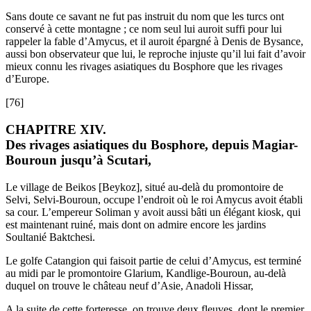
Sans doute ce savant ne fut pas instruit du nom que les turcs ont
conservé à cette montagne ; ce nom seul lui auroit suffi pour lui
rappeler la fable d’Amycus, et il auroit épargné à Denis de Bysance,
aussi bon observateur que lui, le reproche injuste qu’il lui fait d’avoir
mieux connu les rivages asiatiques du Bosphore que les rivages
d’Europe.
[76]
CHAPITRE XIV.
Des rivages asiatiques du Bosphore, depuis Magiar-
Bouroun jusqu’à Scutari,
Le village de Beikos [Beykoz], situé au-delà du promontoire de
Selvi, Selvi-Bouroun, occupe l’endroit où le roi Amycus avoit établi
sa cour. L’empereur Soliman y avoit aussi bâti un élégant kiosk, qui
est maintenant ruiné, mais dont on admire encore les jardins
Soultanié Baktchesi.
Le golfe Catangion qui faisoit partie de celui d’Amycus, est terminé
au midi par le promontoire Glarium, Kandlige-Bouroun, au-delà
duquel on trouve le château neuf d’Asie, Anadoli Hissar,
A la suite de cette forteresse, on trouve deux fleuves, dont le premier