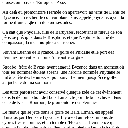
croisés ont passé d’Europe en Asie.
Au-delà du promontoire Hermée on apercevoit, au tems de Denis de
Byzance, un rocher de couleur blanchâtre, appelé phydalie, ayant la
forme d’une aigle qui déploie ses ailes.
On sait que Phydalie, fille de Barbyssès, redoutant la fureur de son
père, se précipita dans le Bosphore, et que Neptune, touché de
compassion, la métamorphosa en rocher.
Suivant Etienne de Byzance, le golfe de Phidalie et le port des
Femmes tiroient leur nom d’une autre origine.
Stroebo, frère de Byzas, ayant attaqué Byzance dans un moment où
tous les hommes étoient absens, une héroïne nommée Phydalie se
mit à la tête des femmes, et poursuivit l’ennemi jusqu’à ce golfe,
auquel elle donna son nom.
Les turcs paroissent avoir conservé quelque idée de cet événement
dans la dénomination de Balta-Liman, le port de la Hache, et dans
celle de Kislar-Bouroun, le promontoire des Femmes.
Le fleuve qui se jette dans le golfe de Balta-Liman, est appelé
Kimaros par Denis de Byzance. Il y avoit autrefois un bois de
cyprès très-renommé, et un temple d’Hécate sur l’éminence qui
domine l’embouchure de ce fleuve, et au pied de laquelle les flots