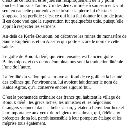
creux de ce rocher, et se jurèrent réciproquement de n’y point
toucher l’un sans l’autre. Un des deux, infidèle à son serment, vint
seul en cachette pour enlever le trésor : la pierre lui résista et
s’opposa à sa perfidie ; c’est ce qui lui a fait donner le titre de juste.
Il est donc vrai que la superstition fut quelquefois utile, puisqu’elle
apprit à respecter les sermens.
Au-delà de Kerès-Bouroun, on découvre les ruines du monastère de
Sainte-Euphémie, et un Aiasma qui porte encore le nom de cette
sainte.
Le golfe de Boïouk-déré, qui vient ensuite, est l’ancien golfe
Bathykolpos, et ces deux dénominations sont la traduction littérale
l’une de l’autre.
La fertilité du vallon qui se trouve au fond de ce golfe et la beauté
des collines qui l’environnent, lui avoient fait donner le nom de
Kalos-Agros, qu’il conserve encore aujourd’hui.
C’est la promenade ordinaire des francs qui habitent le village de
Boïouk-déré ; les grecs riches, les ministres et les négocians
étrangers viennent dans la belle saison, y étaler à l’envi leur luxe et
leur importance aux yeux du religieux musulman, qui, fidèle aux
préceptes de sa loi, paroît insensible à leur pompeux étalage et les
méprise tous également.