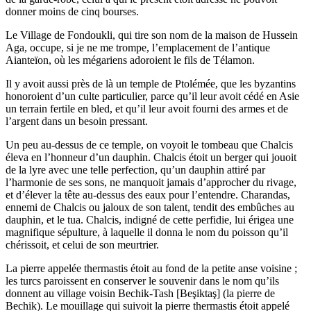
donner moins de cinq bourses.
Le Village de Fondoukli, qui tire son nom de la maison de Hussein
Aga, occupe, si je ne me trompe, l’emplacement de l’antique
Aianteïon, où les mégariens adoroient le fils de Télamon.
Il y avoit aussi près de là un temple de Ptolémée, que les byzantins
honoroient d’un culte particulier, parce qu’il leur avoit cédé en Asie
un terrain fertile en bled, et qu’il leur avoit fourni des armes et de
l’argent dans un besoin pressant.
Un peu au-dessus de ce temple, on voyoit le tombeau que Chalcis
éleva en l’honneur d’un dauphin. Chalcis étoit un berger qui jouoit
de la lyre avec une telle perfection, qu’un dauphin attiré par
l’harmonie de ses sons, ne manquoit jamais d’approcher du rivage,
et d’élever la tête au-dessus des eaux pour l’entendre. Charandas,
ennemi de Chalcis ou jaloux de son talent, tendit des embûches au
dauphin, et le tua. Chalcis, indigné de cette perfidie, lui érigea une
magnifique sépulture, à laquelle il donna le nom du poisson qu’il
chérissoit, et celui de son meurtrier.
La pierre appelée thermastis étoit au fond de la petite anse voisine ;
les turcs paroissent en conserver le souvenir dans le nom qu’ils
donnent au village voisin Bechik-Tash [Beşiktaş] (la pierre de
Bechik). Le mouillage qui suivoit la pierre thermastis étoit appelé