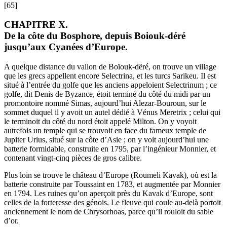
[65]
CHAPITRE X.
De la côte du Bosphore, depuis Boiouk-déré
jusqu’aux Cyanées d’Europe.
A quelque distance du vallon de Boïouk-dëré, on trouve un village
que les grecs appellent encore Selectrina, et les turcs Sarikeu. Il est
situé à l’entrée du golfe que les anciens appeloient Selectrinum ; ce
golfe, dit Denis de Byzance, étoit terminé du côté du midi par un
promontoire nommé Simas, aujourd’hui Alezar-Bouroun, sur le
sommet duquel il y avoit un autel dédié à Vénus Meretrix ; celui qui
le terminoit du côté du nord étoit appelé Milton. On y voyoit
autrefois un temple qui se trouvoit en face du fameux temple de
Jupiter Urius, situé sur la côte d’Asie ; on y voit aujourd’hui une
batterie formidable, construite en 1795, par l’ingénieur Monnier, et
contenant vingt-cinq pièces de gros calibre.
Plus loin se trouve le château d’Europe (Roumeli Kavak), où est la
batterie construite par Toussaint en 1783, et augmentée par Monnier
en 1794. Les ruines qu’on aperçoit près du Kavak d’Europe, sont
celles de la forteresse des génois. Le fleuve qui coule au-delà portoit
anciennement le nom de Chrysorhoas, parce qu’il rouloit du sable
d’or.