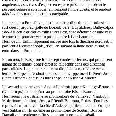
anguleuses ; ses rives d’espace en espace présentent un obstacle
perpendiculaire à son cours, en rompent l’impétuosité, et le rendent
à-la-fois plus tranquille et plus navigable.
En sortant du Pont-Euxin, il suit la même direction du nord-est au
sud-ouest, jusqu’au golfe de Boïouk-déré [Büyükdere], Bathycolpos
; de-là il coule quelques milles vers l’est, et se détourne ensuite vers
le couchant pour arriver au promontoire Kislar-Bouroun,
Hermoeum. Enfin, reprenant encore une fois la direction nord-est, il
parvient à Constantinople, d’où, en suivant la ligne nord et sud, il
entre dans la Propontide.
En un mot, le Bosphore forme sept coudes différens, qui produisent
autant de courants, dont l’effort se fait sentir dans des directions
particulières. Le premier coude est dirigé de la mer Noire vers la
terre d’Europe, à l’endroit que les anciens appeloient la Pierre Juste
(Petra Dicaera), et que les turcs appellent Kirshe-Bouroun,
Le second se porte vers l’Asie, à l’endroit appelé Kanlidge-Bouroun
(Glarium pr.) ; le troisième au promontoire Kislar-Bouroun,
Hermaeum ; le quatrième au promontoire de Vaniékeu [Vaniköy],
Moletrinum. ; le cinquième, à Effendi-Bouroun, Estias, d’où il est
repoussé en partie vers la côte d’Asie, en partie sur celle d’Europe
vers Salibasari ; le sixième au promontoire de Scutari, Bos ou
Damalis ; le septième enfin se jette sur la pointe du sérail.