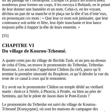
Ier au passage de l’Hellespont. Lorsque ce prince les trouva assez
nombreux pour former un corps, il les envoya à Bektash, en le priant
de leur donner une bannière et un nom. Celui-ci, en les voyant,
déchira un pan de sa manche et le plaça sur la tête d’un d’entr’eux,
en prononçant ces mots : « Que leur ce nom soit janissaire, que leur
contenance soit noble et fière, leur épée tranchante et leur lance
toujours prête à frapper la tête de leurs ennemis. »
[55]
CHAPITRE VI
Du village de Kourou-Tchesmé.
A quatre cents pas du village de Bechik-Tash, et un peu au-dessus
de celui d’Orta, on trouve le promontoire du Tefterdar, Tefterdar-
Bouroun. Les anciens l’appeloient Clidion (la clef), parce qu’il
termine la première sinuosité du Bosphore, et qu’il dérobe la vue du
reste de ce canal à ceux qui le remontent.
Il y avoit sur le promontoire Clidion un temple dédié au vieillard
marin : étoit-ce à Nérée, à Phorcis, à Protée, ou bien au père de
Semistra, qui fut le pilote de Jason dans le Pont-Euxin ?
Le promontoire du Tefterdar est suivi du village de Kourou-
Tchesmé [Kuruçeşme], où sont les maisons de campagne des