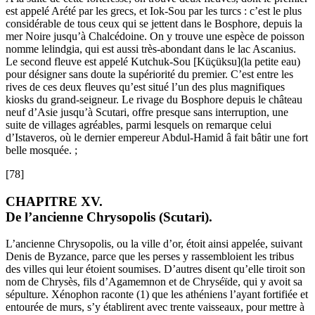
est appelé Arété par les grecs, et Iok-Sou par les turcs : c’est le plus
considérable de tous ceux qui se jettent dans le Bosphore, depuis la
mer Noire jusqu’à Chalcédoine. On y trouve une espèce de poisson
nomme lelindgia, qui est aussi très-abondant dans le lac Ascanius.
Le second fleuve est appelé Kutchuk-Sou [Küçüksu](la petite eau)
pour désigner sans doute la supériorité du premier. C’est entre les
rives de ces deux fleuves qu’est situé l’un des plus magnifiques
kiosks du grand-seigneur. Le rivage du Bosphore depuis le château
neuf d’Asie jusqu’à Scutari, offre presque sans interruption, une
suite de villages agréables, parmi lesquels on remarque celui
d’Istaveros, où le dernier empereur Abdul-Hamid â fait bâtir une fort
belle mosquée. ;
[78]
CHAPITRE XV.
De l’ancienne Chrysopolis (Scutari).
L’ancienne Chrysopolis, ou la ville d’or, étoit ainsi appelée, suivant
Denis de Byzance, parce que les perses y rassembloient les tribus
des villes qui leur étoient soumises. D’autres disent qu’elle tiroit son
nom de Chrysès, fils d’Agamemnon et de Chryséïde, qui y avoit sa
sépulture. Xénophon raconte (1) que les athéniens l’ayant fortifiée et
entourée de murs, s’y établirent avec trente vaisseaux, pour mettre à