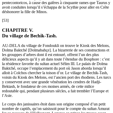
pentecontoricos, à cause des galères à cinquante rames que Taurus y
avoit conduites lorsqu’il s’échappa de la Scythie pour aller en Crète
déshonorer la fille de Minos.
[53]
CHAPITRE V.
Du village de Bechik-Tash.
AU-DELA du village de Fondoukli on trouve le Kiosk des Melons,
Dolma Baktché [Dolmabahçe]. La bizarrerie de ses constructions et
les grouppes d’arbres dont il est entouré, offrent l’un des plus
délicieux aspects qu’il y ait dans toute l’étendue du Bosphore : c’est
la résidence favorite du sultan actuel Sélim III. Le palais de Dolma
Baktché, occupe l’emplacement du port où Jason aborda lorsqu’il
alloit à Colchos chercher la toison d’or. Le village de Bechik-Tash,
voisin du Kiosk des Melons, est l’ancien port des rhodiens. Les turcs
y conservent avec une grande vénération les cendres de Hadji-
Bektash, le fondateur de ces moines armés, de cette milice
redoutable qui, pendant plusieurs siècles, a fait trembler l’Europe et
l’Asie.
Le corps des janissaires étoit dans son origine composé d’un petit
nombre de captifs, qu’on saisissoit pour le compte du sultan Amurat