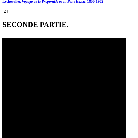
Lechevalier,
Voyage de la Propontide et du Pont-Euxin
, 1800-1802
[41]
SECONDE PARTIE.