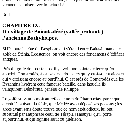
viennent se briser avec impétuosité.
[61]
CHAPITRE IX.
Du village de Boïouk-déré (vallée profonde)
l’ancienne Bathykolpos.
SUR toute la côte du Bosphore qui s’étend entre Balta-Liman et le
golfe de Sténia, Leostenios, on voit encore des fondemens d’édifices
antiques.
Près du golfe de Leostenios, il y avoit une pointe de terre qu’on
appeloit Comarodès, à cause des arbousiers qui y croissoient alors et
qui y croissent encore aujourd’hui. C’est près de Comarodès que les
Byzantins livrèrent cette fameuse bataille, dans laquelle ils
vainquirent Démétrius, général de Philippe.
Le golfe suivant portoit autrefois le nom de Pharmacias, parce que
c’étoit là, suivant la fable, que Médée avoit déposé ses poisons ; les
grecs ayant sans doute trouvé que ce nom étoit odieux, lui ont
substitué par antiphrase celui de Térapia [Tarabya] qu’il porte
aujourd’hui, et qui signifie salut ou guérison,