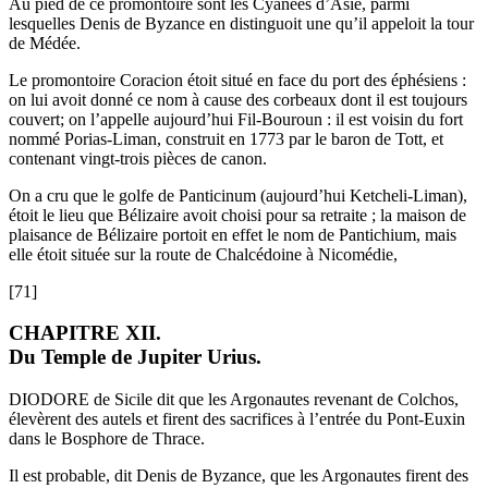
Au pied de ce promontoire sont les Cyanées d’Asie, parmi
lesquelles Denis de Byzance en distinguoit une qu’il appeloit la tour
de Médée.
Le promontoire Coracion étoit situé en face du port des éphésiens :
on lui avoit donné ce nom à cause des corbeaux dont il est toujours
couvert; on l’appelle aujourd’hui Fil-Bouroun : il est voisin du fort
nommé Porias-Liman, construit en 1773 par le baron de Tott, et
contenant vingt-trois pièces de canon.
On a cru que le golfe de Panticinum (aujourd’hui Ketcheli-Liman),
étoit le lieu que Bélizaire avoit choisi pour sa retraite ; la maison de
plaisance de Bélizaire portoit en effet le nom de Pantichium, mais
elle étoit située sur la route de Chalcédoine à Nicomédie,
[71]
CHAPITRE XII.
Du Temple de Jupiter Urius.
DIODORE de Sicile dit que les Argonautes revenant de Colchos,
élevèrent des autels et firent des sacrifices à l’entrée du Pont-Euxin
dans le Bosphore de Thrace.
Il est probable, dit Denis de Byzance, que les Argonautes firent des