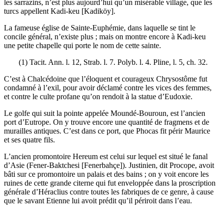
les sarrazins, n’est plus aujourd’hui qu’un misérable village, que les
turcs appellent Kadi-keu [Kadiköy].
La fameuse église de Sainte-Euphémie, dans laquelle se tint le
concile général, n’existe plus ; mais on montre encore à Kadi-keu
une petite chapelle qui porte le nom de cette sainte.
(1) Tacit. Ann. l. 12, Strab. l. 7. Polyb. l. 4. Pline, l. 5, ch. 32.
C’est à Chalcédoine que l’éloquent et courageux Chrysostôme fut
condamné à l’exil, pour avoir déclamé contre les vices des femmes,
et contre le culte profane qu’on rendoit à la statue d’Eudoxie.
Le golfe qui suit la pointe appelée Moundé-Bouroun, est l’ancien
port d’Eutrope. On y trouve encore une quantité de fragmens et de
murailles antiques. C’est dans ce port, que Phocas fit périr Maurice
et ses quatre fils.
L’ancien promontoire Hereum est celui sur lequel est situé le fanal
d’Asie (Fener-Baktchesi [Fenerbahçe]). Justinien, dit Procope, avoit
bâti sur ce promontoire un palais et des bains ; on y voit encore les
ruines de cette grande citerne qui fut enveloppée dans la proscription
générale d’Héraclius contre toutes les fabriques de ce genre, à cause
que le savant Etienne lui avoit prédit qu’il périroit dans l’eau.