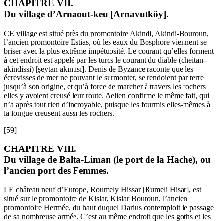
CHAPITRE VII.
Du village d’Arnaout-keu [Arnavutköy].
CE village est situé près du promontoire Akindi, Akindi-Bouroun,
l’ancien promontoire Estias, où les eaux du Bosphore viennent se
briser avec la plus extrême impétuosité. Le courant qu’elles forment
à cet endroit est appelé par les turcs le courant du diable (cheitan-
akindissi) [şeytan akıntısı]. Denis de Byzance raconte que les
écrevisses de mer ne pouvant le surmonter, se rendoient par terre
jusqu’à son origine, et qu’à force de marcher à travers les rochers
elles y avoient creusé leur route. Aelien confirme le même fait, qui
n’a après tout rien d’incroyable, puisque les fourmis elles-mêmes à
la longue creusent aussi les rochers.
[59]
CHAPITRE VIII.
Du village de Balta-Liman (le port de la Hache), ou
l’ancien port des Femmes.
LE château neuf d’Europe, Roumely Hissar [Rumeli Hisar], est
situé sur le promontoire de Kislar, Kislar Bouroun, l’ancien
promontoire Hermée, du haut duquel Darius contemploit le passage
de sa nombreuse armée. C’est au même endroit que les goths et les