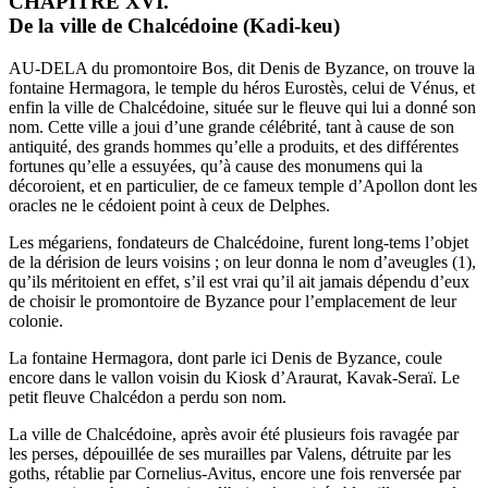
CHAPITRE XVI.
De la ville de Chalcédoine (Kadi-keu)
AU-DELA du promontoire Bos, dit Denis de Byzance, on trouve la
fontaine Hermagora, le temple du héros Eurostès, celui de Vénus, et
enfin la ville de Chalcédoine, située sur le fleuve qui lui a donné son
nom. Cette ville a joui d’une grande célébrité, tant à cause de son
antiquité, des grands hommes qu’elle a produits, et des différentes
fortunes qu’elle a essuyées, qu’à cause des monumens qui la
décoroient, et en particulier, de ce fameux temple d’Apollon dont les
oracles ne le cédoient point à ceux de Delphes.
Les mégariens, fondateurs de Chalcédoine, furent long-tems l’objet
de la dérision de leurs voisins ; on leur donna le nom d’aveugles (1),
qu’ils méritoient en effet, s’il est vrai qu’il ait jamais dépendu d’eux
de choisir le promontoire de Byzance pour l’emplacement de leur
colonie.
La fontaine Hermagora, dont parle ici Denis de Byzance, coule
encore dans le vallon voisin du Kiosk d’Araurat, Kavak-Seraï. Le
petit fleuve Chalcédon a perdu son nom.
La ville de Chalcédoine, après avoir été plusieurs fois ravagée par
les perses, dépouillée de ses murailles par Valens, détruite par les
goths, rétablie par Cornelius-Avitus, encore une fois renversée par