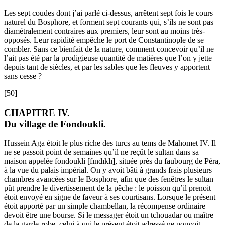
Les sept coudes dont j’ai parlé ci-dessus, arrêtent sept fois le cours
naturel du Bosphore, et forment sept courants qui, s’ils ne sont pas
diamétralement contraires aux premiers, leur sont au moins très-
opposés. Leur rapidité empêche le port de Constantinople de se
combler. Sans ce bienfait de la nature, comment concevoir qu’il ne
l’ait pas été par la prodigieuse quantité de matières que l’on y jette
depuis tant de siècles, et par les sables que les fleuves y apportent
sans cesse ?
[50]
CHAPITRE IV.
Du village de Fondoukli.
Hussein Aga étoit le plus riche des turcs au tems de Mahomet IV. Il
ne se passoit point de semaines qu’il ne reçût le sultan dans sa
maison appelée fondoukli [fındıklı], située près du faubourg de Péra,
à la vue du palais impérial. On y avoit bâti à grands frais plusieurs
chambres avancées sur le Bosphore, afin que des fenêtres le sultan
pût prendre le divertissement de la pêche : le poisson qu’il prenoit
étoit envoyé en signe de faveur à ses courtisans. Lorsque le présent
étoit apporté par un simple chambellan, la récompense ordinaire
devoit être une bourse. Si le messager étoit un tchouadar ou maître
de la garde-robe, celui à qui le présent étoit adressé ne pouvoit