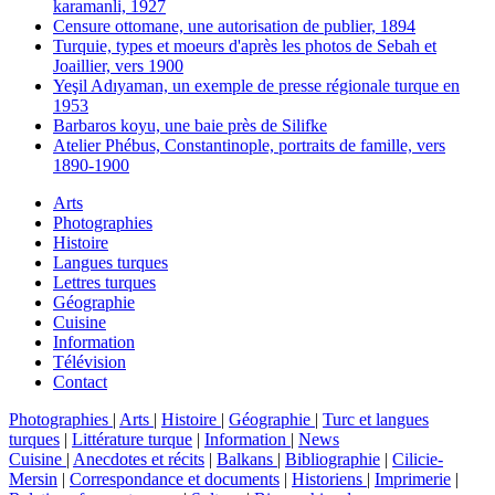
karamanli, 1927
Censure ottomane, une autorisation de publier, 1894
Turquie, types et moeurs d'après les photos de Sebah et
Joaillier, vers 1900
Yeşil Adıyaman, un exemple de presse régionale turque en
1953
Barbaros koyu, une baie près de Silifke
Atelier Phébus, Constantinople, portraits de famille, vers
1890-1900
Arts
Photographies
Histoire
Langues turques
Lettres turques
Géographie
Cuisine
Information
Télévision
Contact
Photographies
|
Arts
|
Histoire
|
Géographie
|
Turc et langues
turques
|
Littérature turque
|
Information
|
News
Cuisine
|
Anecdotes et récits
|
Balkans
|
Bibliographie
|
Cilicie-
Mersin
|
Correspondance et documents
|
Historiens
|
Imprimerie
|