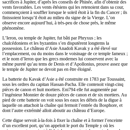
sacrifices à Jupiter, d’après les conseils de Phinée, afin d’obtenir des
vents favorables. Les vents étésiens qui les retenoient dans sa cour,
commençoient à souffler lorsque le soleil étoit à la fin du Cancer ; ils
finissoient lorsqu’il étoit au milieu du signe de la Vierge. L’on
observe encore aujourd’hui, à très-peu de chose près, le même
phénomène.
L’Ieron, ou temple de Jupiter, fut bâti par Phryxus ; les
chalcédoniens et les byzantins s’en disputèrent longtems la
possession. Le château d’Asie Anadoli Kavak y a été élevé sur
l’emplacement, ou du moins dans le voisinage de ce temple fameux ;
et le nom d’Ieron que les grecs modernes lui conservent avec la
même pureté qu’au tems de Denis et d’Apollonius, prouve assez que
le temple de Jupiter ne devoit pas en être éloigné.
La batterie du Kavak d’Asie a été construite en 1783 par Toussaint,
sous les ordres du capitan Hassan-Pacha. Elle contenoit vingt-cinq
pièces de canon et huit mortiers. Eni794 elle fut augmentée par
l’ingénieur Monnier de douze pièces de canon et de six mortiers. Au
pied de cette batterie on voit sous les eaux les débris de la digue à
laquelle on attachoit la chaîne qui fermoit l’entrée du Bosphore, et
dont l’autre extrémité alloit aboutir au château d’Europe.
Cette digue servoit à-la-fois à fixer la chaîne et à former l’enceinte
d’un excellent port, qu’on appeloit le port du Temple y où les