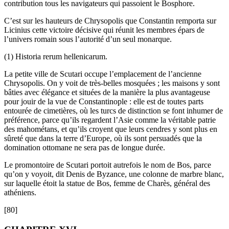
contribution tous les navigateurs qui passoient le Bosphore.
C’est sur les hauteurs de Chrysopolis que Constantin remporta sur
Licinius cette victoire décisive qui réunit les membres épars de
l’univers romain sous l’autorité d’un seul monarque.
(1) Historia rerum hellenicarum.
La petite ville de Scutari occupe l’emplacement de l’ancienne
Chrysopolis. On y voit de très-belles mosquées ; les maisons y sont
bâties avec élégance et situées de la manière la plus avantageuse
pour jouir de la vue de Constantinople : elle est de toutes parts
entourée de cimetières, où les turcs de distinction se font inhumer de
préférence, parce qu’ils regardent l’Asie comme la véritable patrie
des mahométans, et qu’ils croyent que leurs cendres y sont plus en
sûreté que dans la terre d’Europe, où ils sont persuadés que la
domination ottomane ne sera pas de longue durée.
Le promontoire de Scutari portoit autrefois le nom de Bos, parce
qu’on y voyoit, dit Denis de Byzance, une colonne de marbre blanc,
sur laquelle étoit la statue de Bos, femme de Charès, général des
athéniens.
[80]