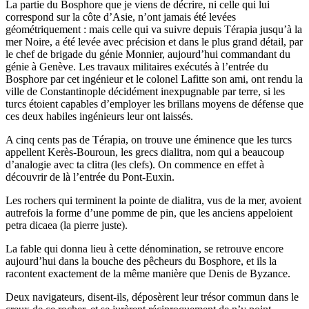
La partie du Bosphore que je viens de décrire, ni celle qui lui
correspond sur la côte d’Asie, n’ont jamais été levées
géométriquement : mais celle qui va suivre depuis Térapia jusqu’à la
mer Noire, a été levée avec précision et dans le plus grand détail, par
le chef de brigade du génie Monnier, aujourd’hui commandant du
génie à Genève. Les travaux militaires exécutés à l’entrée du
Bosphore par cet ingénieur et le colonel Lafitte son ami, ont rendu la
ville de Constantinople décidément inexpugnable par terre, si les
turcs étoient capables d’employer les brillans moyens de défense que
ces deux habiles ingénieurs leur ont laissés.
A cinq cents pas de Térapia, on trouve une éminence que les turcs
appellent Kerès-Bouroun, les grecs dialitra, nom qui a beaucoup
d’analogie avec ta clitra (les clefs). On commence en effet à
découvrir de là l’entrée du Pont-Euxin.
Les rochers qui terminent la pointe de dialitra, vus de la mer, avoient
autrefois la forme d’une pomme de pin, que les anciens appeloient
petra dicaea (la pierre juste).
La fable qui donna lieu à cette dénomination, se retrouve encore
aujourd’hui dans la bouche des pêcheurs du Bosphore, et ils la
racontent exactement de la même manière que Denis de Byzance.
Deux navigateurs, disent-ils, déposèrent leur trésor commun dans le