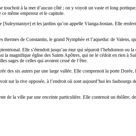
e ne touchoit à la mer d’aucun côté ; on y voyoit un vaste et long portiq
de ce même empereur et le capitole.
e [Suleymaniye] et les jardins qu’on appelle Vlanga-bostan. Elle renfer
les thermes de Constantin, le grand Nymphée et l’aqueduc de Valens, qui
entrional. Elle s’étendoit jusqu’au mur qui séparoit l’hebdomon ou la qu
i la magnifique église des Saints Apôtres, qui ne le cédoit en rien à Sain
illes sages de celles qui avoient cessé de l’être.
e des six autres par une large vallée. Elle comprenoit la porte Dorée, l
levoit sur la rive opposée, à l’endroit où sont aujourd’hui les faubourgs
te de la ville par une enceinte particulière. Elle contenoit un théâtre, d