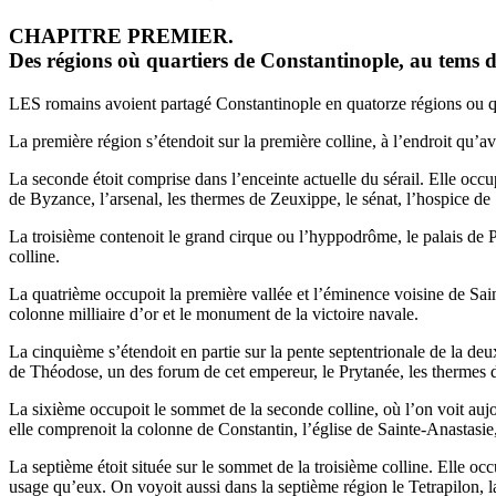
CHAPITRE PREMIER.
Des régions où quartiers de Constantinople, au tems 
LES romains avoient partagé Constantinople en quatorze régions ou q
La première région s’étendoit sur la première colline, à l’endroit qu’
La seconde étoit comprise dans l’enceinte actuelle du sérail. Elle occu
de Byzance, l’arsenal, les thermes de Zeuxippe, le sénat, l’hospice 
La troisième contenoit le grand cirque ou l’hyppodrôme, le palais de P
colline.
La quatrième occupoit la première vallée et l’éminence voisine de Sain
colonne milliaire d’or et le monument de la victoire navale.
La cinquième s’étendoit en partie sur la pente septentrionale de la deux
de Théodose, un des forum de cet empereur, le Prytanée, les thermes 
La sixième occupoit le sommet de la seconde colline, où l’on voit aujou
elle comprenoit la colonne de Constantin, l’église de Sainte-Anastasie
La septième étoit située sur le sommet de la troisième colline. Elle o
usage qu’eux. On voyoit aussi dans la septième région le Tetrapilon, la