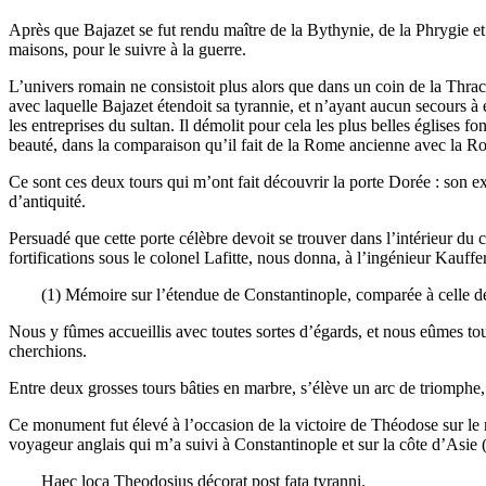
Après que Bajazet se fut rendu maître de la Bythynie, de la Phrygie et d
maisons, pour le suivre à la guerre.
L’univers romain ne consistoit plus alors que dans un coin de la Thrac
avec laquelle Bajazet étendoit sa tyrannie, et n’ayant aucun secours à es
les entreprises du sultan. Il démolit pour cela les plus belles églises 
beauté, dans la comparaison qu’il fait de la Rome ancienne avec la
Ce sont ces deux tours qui m’ont fait découvrir la porte Dorée : son e
d’antiquité.
Persuadé que cette porte célèbre devoit se trouver dans l’intérieur du c
fortifications sous le colonel Lafitte, nous donna, à l’ingénieur Kauffer
(1) Mémoire sur l’étendue de Constantinople, comparée à celle d
Nous y fûmes accueillis avec toutes sortes d’égards, et nous eûmes tou
cherchions.
Entre deux grosses tours bâties en marbre, s’élève un arc de triomphe,
Ce monument fut élevé à l’occasion de la victoire de Théodose sur le r
voyageur anglais qui m’a suivi à Constantinople et sur la côte d’Asie 
Haec loca Theodosius décorat post fata tyranni.