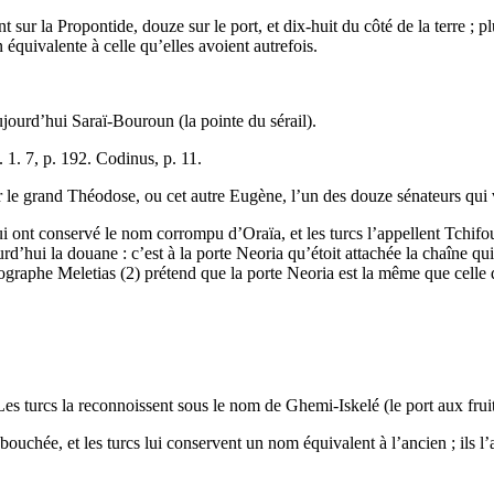
 Propontide, douze sur le port, et dix-huit du côté de la terre ; plusi
 équivalente à celle qu’elles avoient autrefois.
ujourd’hui Saraï-Bouroun (la pointe du sérail).
g. 1. 7, p. 192. Codinus, p. 11.
ar le grand Théodose, ou cet autre Eugène, l’un des douze sénateurs qu
i ont conservé le nom corrompu d’Oraïa, et les turcs l’appellent Tchifout
ourd’hui la douane : c’est à la porte Neoria qu’étoit attachée la chaîne q
 géographe Meletias (2) prétend que la porte Neoria est la même que cel
es turcs la reconnoissent sous le nom de Ghemi-Iskelé (le port aux frui
i bouchée, et les turcs lui conservent un nom équivalent à l’ancien ; ils