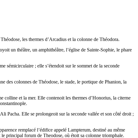
 de Théodose, les thermes d’Arcadius et la colonne de Théodora.
oyoit un théâtre, un amphithéâtre, l’église de Sainte-Sophie, le phare
me sémicirculaire ; elle s’étendoit sur le sommet de la seconde
 une des colonnes de Théodose, le stade, le portique de Phanion, la
e colline et la mer. Elle contenoit les thermes d’Honorius, la citerne
Constantinople.
li Pacha. Elle se prolongeoit sur la seconde vallée et son côté droit ;
te apparence remplacé l’édifice appelé Lampterum, destiné au même
et le principal forum de Theodose, où étoit sa colonne triomphale.