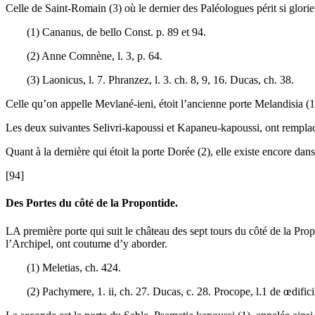
Celle de Saint-Romain (3) où le dernier des Paléologues périt si glori
(1) Cananus, de bello Const. p. 89 et 94.
(2) Anne Comnène, l. 3, p. 64.
(3) Laonicus, l. 7. Phranzez, l. 3. ch. 8, 9, 16. Ducas, ch. 38.
Celle qu’on appelle Mevlané-ieni, étoit l’ancienne porte Melandisia (
Les deux suivantes Selivri-kapoussi et Kapaneu-kapoussi, ont remplacé
Quant à la dernière qui étoit la porte Dorée (2), elle existe encore da
[94]
Des Portes du côté de la Propontide.
LA première porte qui suit le château des sept tours du côté de la Pro
l’Archipel, ont coutume d’y aborder.
(1) Meletias, ch. 424.
(2) Pachymere, 1. ii, ch. 27. Ducas, c. 28. Procope, l.1 de œdifici