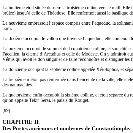
La huitième étoit située derrière la troisième colline vers le midi. Ell
brûlée) jusqu’à celle de Théodose. Elle renfermoit aussi la basilique 
La neuvième embrassoit l’espace compris entre l’aqueduc, la solimani
nom.
La dixième occupoit le vallon que traverse l’aqueduc ; elle contenoit 
La onzième occupoit le sommet de la quatrième colline, et son côté sept
Faccilien, la citerne d’Arcadius et celle de Modeste. On y admiroit auss
Vénus qui avoit le don singulier de faire reconnoître et distinguer les f
La douzième occupoit la septième colline appelée Xérolophos, et séparé
La treizième n’étoit pas renfermée dans l’enceinte de la ville, elle s’é
des naumachies.
La quatorzième enfin occupoit la sixième colline, et étoit séparée du res
qu’on appelle Tekir-Serai, le palais du Rouget.
[89]
CHAPITRE II.
Des Portes anciennes et modernes de Constantinople.