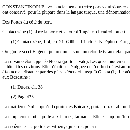
CONSTANTINOPLE avoit anciennement treize portes qui s’ouvroient sur la
ont conservé, pour la plupart, dans la langue turque, une dénomination
Des Portes du côté du port.
Cantacuzène (1) place la porte et la tour d’Eugène à l’endroit où est a
(1) Cantacuzène, 1. 4, ch. 21. Gillius, l. i, ch. 2. Nicéphore. Gre
On ignore si cet Eugène qui lui donna son nom étoit le tyran défait p
La suivante étoit appelée Neoria (porte navale). Les grecs modernes lu
habitent les environs. Elle n’étoit pas éloignée de l’endroit où est auj
distance en distance par des piles, s’étendoit jusqu’à Galata (1). Le
aux Bezestins.)
(1) Ducas, ch. 38
(2) Pag. 425.
La quatrième étoit appelée la porte des Bateaux, porta Ton-karabion. L
La cinquième étoit la porte aux farines, farinaria . Elle est aujourd’hu
La sixième est la porte des vitriers, djubali-kapoussi.