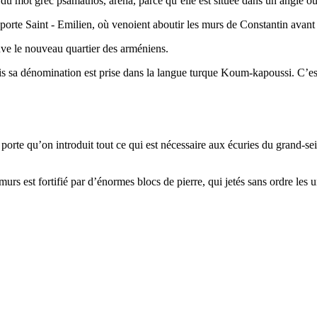
 du mot grec psamathos, arena, parce qu’elle est située dans un angle où
 porte Saint - Emilien, où venoient aboutir les murs de Constantin avant
ouve le nouveau quartier des arméniens.
ais sa dénomination est prise dans la langue turque Koum-kapoussi. C’e
 porte qu’on introduit tout ce qui est nécessaire aux écuries du grand-s
murs est fortifié par d’énormes blocs de pierre, qui jetés sans ordre les