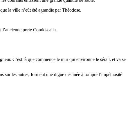
 les courants entassent une grande quantité de sable.
 que la ville n’eût été agrandie par Théodose.
st l’ancienne porte Condoscalia.
eigneur. C’est-là que commence le mur qui environne le sérail, et va se
 uns sur les autres, forment une digue destinée à rompre l’impétuosité