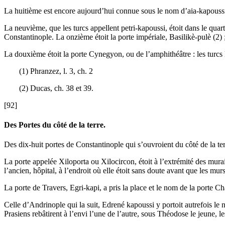
La huitième est encore aujourd’hui connue sous le nom d’aia-kapoussi, 
La neuvième, que les turcs appellent petri-kapoussi, étoit dans le quar
Constantinople. La onzième étoit la porte impériale, Basilikè-pulè (2)
La douxième étoit la porte Cynegyon, ou de l’amphithéâtre : les turcs 
(1) Phranzez, l. 3, ch. 2
(2) Ducas, ch. 38 et 39.
[92]
Des Portes du côté de la terre.
Des dix-huit portes de Constantinople qui s’ouvroient du côté de la terr
La porte appelée Xiloporta ou Xilocircon, étoit à l’extrémité des mura
l’ancien, hôpital, à l’endroit où elle étoit sans doute avant que les murs
La porte de Travers, Egri-kapi, a pris la place et le nom de la porte Ch
Celle d’Andrinople qui la suit, Edrené kapoussi y portoit autrefois le n
Prasiens rebâtirent à l’envi l’une de l’autre, sous Théodose le jeune, 