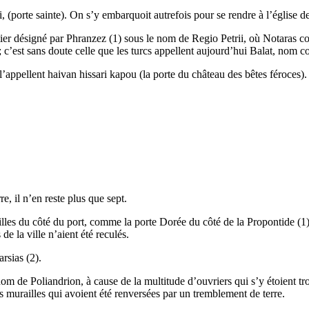
(porte sainte). On s’y embarquoit autrefois pour se rendre à l’église de
tier désigné par Phranzez (1) sous le nom de Regio Petrii, où Notaras com
 ; c’est sans doute celle que les turcs appellent aujourd’hui Balat, nom
l’appellent haivan hissari kapou (la porte du château des bêtes féroces)
e, il n’en reste plus que sept.
illes du côté du port, comme la porte Dorée du côté de la Propontide (1
 de la ville n’aient été reculés.
arsias (2).
om de Poliandrion, à cause de la multitude d’ouvriers qui s’y étoient trou
les murailles qui avoient été renversées par un tremblement de terre.