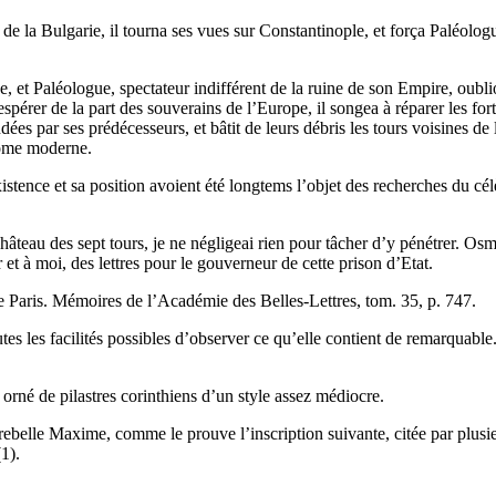
e la Bulgarie, il tourna ses vues sur Constantinople, et força Paléologue
e, et Paléologue, spectateur indifférent de la ruine de son Empire, oubl
pérer de la part des souverains de l’Europe, il songea à réparer les fortif
fondées par ses prédécesseurs, et bâtit de leurs débris les tours voisines
 Rome moderne.
xistence et sa position avoient été longtems l’objet des recherches du c
hâteau des sept tours, je ne négligeai rien pour tâcher d’y pénétrer. Osma
 et à moi, des lettres pour le gouverneur de cette prison d’Etat.
e Paris. Mémoires de l’Académie des Belles-Lettres, tom. 35, p. 747.
tes les facilités possibles d’observer ce qu’elle contient de remarquab
 orné de pilastres corinthiens d’un style assez médiocre.
ebelle Maxime, comme le prouve l’inscription suivante, citée par plusie
(1).