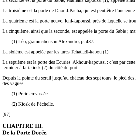
La seconde est la porte du Sable, Psamatia kapoussi (1), appelée ainsi
La troisième est la porte de Daoud-Pacha, qui est peut-être l’ancienne
La quatrième est la porte neuve, Ieni-kapoussi, près de laquelle se tr
La cinquième, ainsi que la seconde, est appelée la porte du Sable ; m
(1) Léo, grammaticus in Alexandro, p. 487.
La sixième est appelée par les turcs Tchatladi-kapou (1).
La septième est la porte des Ecuries, Akhour-kapoussi ; c’est par cette
terminer à Iali-kiosk (2) du côté du port.
Depuis la pointe du sérail jusqu’au château des sept tours, le pied des 
des vagues.
(1) Porte crevassée.
(2) Kiosk de l’échelle.
[97]
CHAPITRE III.
De la Porte Dorée.