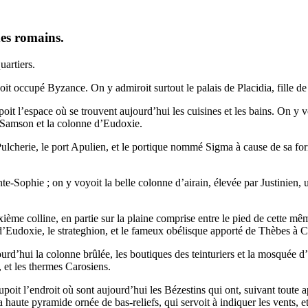
des romains.
uartiers.
avoit occupé Byzance. On y admiroit surtout le palais de Placidia, fille
poit l’espace où se trouvent aujourd’hui les cuisines et les bains. On y v
de Samson et la colonne d’Eudoxie.
ulcherie, le port Apulien, et le portique nommé Sigma à cause de sa for
te-Sophie ; on y voyoit la belle colonne d’airain, élevée par Justinien,
ième colline, en partie sur la plaine comprise entre le pied de cette mêm
d’Eudoxie, le strateghion, et le fameux obélisque apporté de Thèbes à 
rd’hui la colonne brûlée, les boutiques des teinturiers et la mosquée d’A
, et les thermes Carosiens.
ccupoit l’endroit où sont aujourd’hui les Bézestins qui ont, suivant tou
 haute pyramide ornée de bas-reliefs, qui servoit à indiquer les vents, 