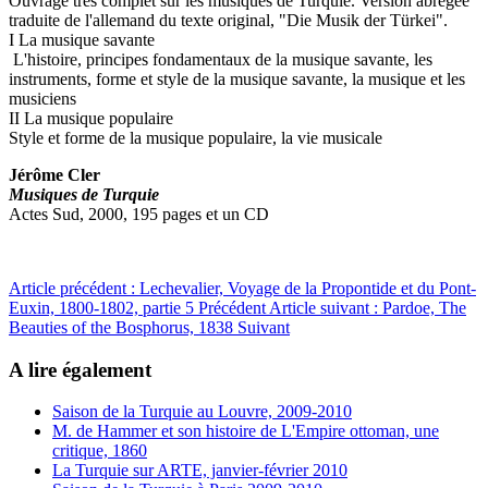
Ouvrage très complet sur les musiques de Turquie. Version abrégée
traduite de l'allemand du texte original, "Die Musik der Türkei".
I La musique savante
L'histoire, principes fondamentaux de la musique savante, les
instruments, forme et style de la musique savante, la musique et les
musiciens
II La musique populaire
Style et forme de la musique populaire, la vie musicale
Jérôme Cler
Musiques de Turquie
Actes Sud, 2000, 195 pages et un CD
Article précédent : Lechevalier, Voyage de la Propontide et du Pont-
Euxin, 1800-1802, partie 5
Précédent
Article suivant : Pardoe, The
Beauties of the Bosphorus, 1838
Suivant
A lire également
Saison de la Turquie au Louvre, 2009-2010
M. de Hammer et son histoire de L'Empire ottoman, une
critique, 1860
La Turquie sur ARTE, janvier-février 2010