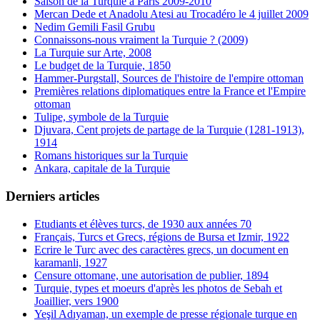
Saison de la Turquie à Paris 2009-2010
Mercan Dede et Anadolu Atesi au Trocadéro le 4 juillet 2009
Nedim Gemili Fasil Grubu
Connaissons-nous vraiment la Turquie ? (2009)
La Turquie sur Arte, 2008
Le budget de la Turquie, 1850
Hammer-Purgstall, Sources de l'histoire de l'empire ottoman
Premières relations diplomatiques entre la France et l'Empire
ottoman
Tulipe, symbole de la Turquie
Djuvara, Cent projets de partage de la Turquie (1281-1913),
1914
Romans historiques sur la Turquie
Ankara, capitale de la Turquie
Derniers articles
Etudiants et élèves turcs, de 1930 aux années 70
Français, Turcs et Grecs, régions de Bursa et Izmir, 1922
Ecrire le Turc avec des caractères grecs, un document en
karamanli, 1927
Censure ottomane, une autorisation de publier, 1894
Turquie, types et moeurs d'après les photos de Sebah et
Joaillier, vers 1900
Yeşil Adıyaman, un exemple de presse régionale turque en