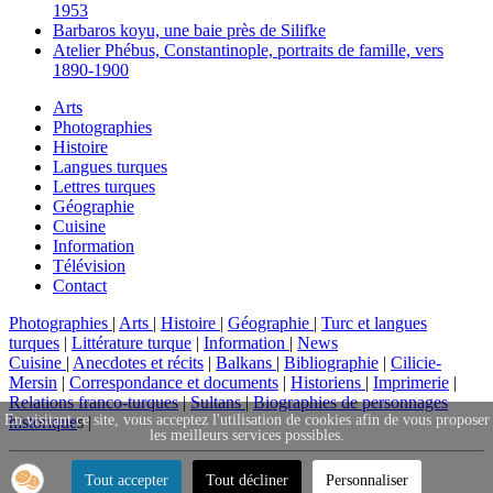
1953
Barbaros koyu, une baie près de Silifke
Atelier Phébus, Constantinople, portraits de famille, vers
1890-1900
Arts
Photographies
Histoire
Langues turques
Lettres turques
Géographie
Cuisine
Information
Télévision
Contact
Photographies
|
Arts
|
Histoire
|
Géographie
|
Turc et langues
turques
|
Littérature turque
|
Information
|
News
Cuisine
|
Anecdotes et récits
|
Balkans
|
Bibliographie
|
Cilicie-
Mersin
|
Correspondance et documents
|
Historiens
|
Imprimerie
|
Relations franco-turques
|
Sultans
|
Biographies de personnages
En visitant ce site, vous acceptez l'utilisation de cookies afin de vous proposer
historique
s |
les meilleurs services possibles.
Tout accepter
Tout décliner
Personnaliser