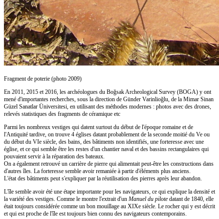
Fragment de poterie
(photo 2009)
En 2011, 2015 et 2016, les archéologues du Boğsak Archeological Survey (BOGA) y ont
mené d'importantes recherches, sous la direction de Günder Varinlioğlu, de la Mimar Sinan
Güzel Sanatlar Üniversitesi, en utilisant des méthodes modernes : photos avec des drones,
relevés statistiques des fragments de céramique etc
Parmi les nombreux vestiges qui datent surtout du début de l'époque romaine et de
l'Antiquité tardive, on trouve 4 églises datant probablement de la seconde moitié du Ve ou
du début du VIe siècle, des bains, des bâtiments non identifiés, une forteresse avec une
église, et ce qui semble être les restes d'un chantier naval et des bassins rectangulaires qui
pouvaient servir à la réparation des bateaux.
On a également retrouvé un carrière de pierre qui alimentait peut-être les constructions dans
d'autres îles. La forteresse semble avoir remaniée à partir d'éléments plus anciens.
L'état des bâtiments peut s'expliquer par la réutilisation des pierres après leur abandon.
L'île semble avoir été une étape importante pour les navigateurs, ce qui explique la densité et
la variété des vestiges. Comme le montre l'extrait d'un
Manuel du pilote
datant de 1840, elle
était toujours considérée comme un bon mouillage au XIXe siècle. Le rocher qui y est décrit
et qui est proche de l'île est toujours bien connu des navigateurs contemporains.