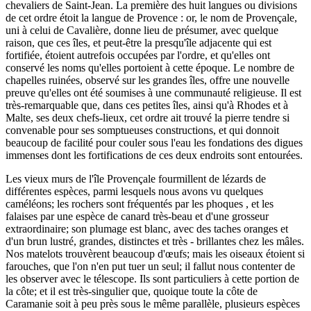
chevaliers de Saint-Jean. La première des huit langues ou divisions
de cet ordre étoit la langue de Provence : or, le nom de Provençale,
uni à celui de Cavalière, donne lieu de présumer, avec quelque
raison, que ces îles, et peut-être la presqu'île adjacente qui est
fortifiée, étoient autrefois occupées par l'ordre, et qu'elles ont
conservé les noms qu'elles portoient à cette époque. Le nombre de
chapelles ruinées, observé sur les grandes îles, offre une nouvelle
preuve qu'elles ont été soumises à une communauté religieuse. Il est
très-remarquable que, dans ces petites îles, ainsi qu'à Rhodes et à
Malte, ses deux chefs-lieux, cet ordre ait trouvé la pierre tendre si
convenable pour ses somptueuses constructions, et qui donnoit
beaucoup de facilité pour couler sous l'eau les fondations des digues
immenses dont les fortifications de ces deux endroits sont entourées.
Les vieux murs de l'île Provençale fourmillent de lézards de
différentes espèces, parmi lesquels nous avons vu quelques
caméléons; les rochers sont fréquentés par les phoques , et les
falaises par une espèce de canard très-beau et d'une grosseur
extraordinaire; son plumage est blanc, avec des taches oranges et
d'un brun lustré, grandes, distinctes et très - brillantes chez les mâles.
Nos matelots trouvèrent beaucoup d'œufs; mais les oiseaux étoient si
farouches, que l'on n'en put tuer un seul; il fallut nous contenter de
les observer avec le télescope. Ils sont particuliers à cette portion de
la côte; et il est très-singulier que, quoique toute la côte de
Caramanie soit à peu près sous le même parallèle, plusieurs espèces