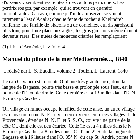
d'oiseaux y semblent restreintes à des cantons particuliers. Les
perdrix rouges, par exemple, qui se trouvent en quantité
innombrable à Gacava, comme je l'ai déjà observé, se voient
rarement à l'est d'Adalia; chaque fente de rocher à Khelindreh
renferme une famille de pigeons ou de corneilles, qui disparoissent
plus loin, pour faire place aux aigles; les gros goelands même étoient
devenus rares. Des nuées de mouettes criardes les remplaçoient.
(1) Hist. d'Arménie, Liv. V, c. 4.
Manuel du pilote de la mer Méditerranée..., 1840
... rédigé par L. S. Baudin, Volume 2, Toulon, L. Laurent, 1840
Le cap Cavalier est la pointe O. d'une très grande anse, dont la
langue de Bagasse, pointe très basse et prolongée sous l'eau, est la
pointe de l'E. ou de droite. Cette dernière est à 13 milles dans l'E. N.
E. du cap Cavalier.
Un village en ruines occupe le milieu de cette anse, un autre village
est dans son recoin N. E., il y a deux rivières entre ces villages. L'île
Provençale , étendue N. N. E. et S. S. O., couvre une partie de la
côte O., dont elle est peu écartée. Cette île est à 4 milles dans le N.
E. du cap Cavalier, à 8 milles dans l'O. 1° ou 2° S. de la langue de
Bagasse et à 16 lieues dans l'O. 35° N. du cap St -André, pointe N.