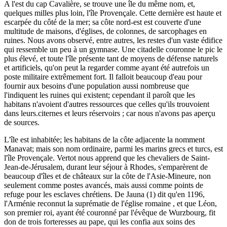
A l'est du cap Cavalière, se trouve une île du même nom, et,
quelques milles plus loin, l'île Provençale. Cette dernière est haute et
escarpée du côté de la mer; sa côte nord-est est couverte d'une
multitude de maisons, d'églises, de colonnes, de sarcophages en
ruines. Nous avons observé, entre autres, les restes d'un vaste édifice
qui ressemble un peu à un gymnase. Une citadelle couronne le pic le
plus élevé, et toute l'île présente tant de moyens de défense naturels
et artificiels, qu'on peut la regarder comme ayant été autrefois un
poste militaire extrêmement fort. Il falloit beaucoup d'eau pour
fournir aux besoins d'une population aussi nombreuse que
l'indiquent les ruines qui existent; cependant il paroît que les
habitans n'avoient d'autres ressources que celles qu'ils trouvoient
dans leurs.citernes et leurs réservoirs ; car nous n'avons pas aperçu
de sources.
L'île est inhabitée; les habitans de la côte adjacente la nomment
Manavat; mais son nom ordinaire, parmi les marins grecs et turcs, est
l'île Provençale. Vertot nous apprend que les chevaliers de Saint-
Jean-de-Jérusalem, durant leur séjour à Rhodes, s'emparèrent de
beaucoup d'îles et de châteaux sur la côte de l'Asie-Mineure, non
seulement comme postes avancés, mais aussi comme points de
refuge pour les esclaves chrétiens. De Jauna (1) dit qu'en 1196,
l'Arménie reconnut la suprématie de l'église romaine , et que Léon,
son premier roi, ayant été couronné par l'évêque de Wurzbourg, fit
don de trois forteresses au pape, qui les confia aux soins des