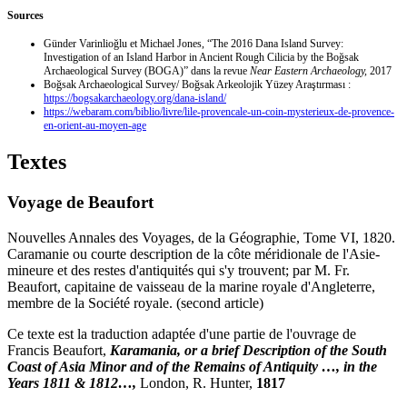
Sources
Günder Varinlioğlu et Michael Jones, “The 2016 Dana Island Survey:
Investigation of an Island Harbor in Ancient Rough Cilicia by the Boğsak
Archaeological Survey (BOGA)” dans la revue
Near Eastern Archaeology,
2017
Boğsak Archaeological Survey/ Boğsak Arkeolojik Yüzey Araştırması :
https://bogsakarchaeology.org/dana-island/
https://webaram.com/biblio/livre/lile-provencale-un-coin-mysterieux-de-provence-
en-orient-au-moyen-age
Textes
Voyage de Beaufort
Nouvelles Annales des Voyages, de la Géographie, Tome VI, 1820.
Caramanie ou courte description de la côte méridionale de l'Asie-
mineure et des restes d'antiquités qui s'y trouvent; par M. Fr.
Beaufort, capitaine de vaisseau de la marine royale d'Angleterre,
membre de la Société royale. (second article)
Ce texte est la traduction adaptée d'une partie de l'ouvrage de
Francis Beaufort,
Karamania, or a brief Description of the South
Coast of Asia Minor and of the Remains of Antiquity …, in the
Years 1811 & 1812…,
London, R. Hunter,
1817