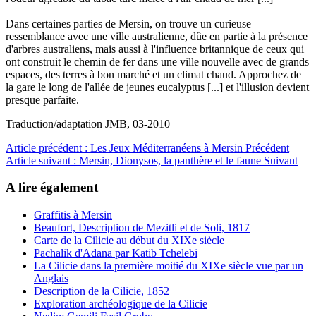
Dans certaines parties de Mersin, on trouve un curieuse
ressemblance avec une ville australienne, dûe en partie à la présence
d'arbres australiens, mais aussi à l'influence britannique de ceux qui
ont construit le chemin de fer dans une ville nouvelle avec de grands
espaces, des terres à bon marché et un climat chaud. Approchez de
la gare le long de l'allée de jeunes eucalyptus [...] et l'illusion devient
presque parfaite.
Traduction/adaptation JMB, 03-2010
Article précédent : Les Jeux Méditerranéens à Mersin
Précédent
Article suivant : Mersin, Dionysos, la panthère et le faune
Suivant
A lire également
Graffitis à Mersin
Beaufort, Description de Mezitli et de Soli, 1817
Carte de la Cilicie au début du XIXe siècle
Pachalik d'Adana par Katib Tchelebi
La Cilicie dans la première moitié du XIXe siècle vue par un
Anglais
Description de la Cilicie, 1852
Exploration archéologique de la Cilicie