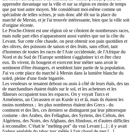
apprendre davantage sur la ville et sur sa région en moins de temps
que par tout autre moyen. Me considérant moi-même comme un
spécialiste de telles scènes, je suis donc allé tôt sur la place du
marché de Mersin, et je l'ai trouvée intéressante, bien que la ville soit
d'origine récente.
Le Proche-Orient est une région où se côtoient de nombreuses races,
mais nulle part elles n'apparaissent aussi variées que sur la côte du
Levant. Sur cette côte chaude, on peut obtenir son pain quotidien et
des olives, des poissons de saison et des fruits, sans effort, tant
d'hommes de toutes les races de l'Asie occidentale, de l'Afrique du
Nord et du Sud de l'Europe semblent s'agglutiner ici et être chez
eux. Ils vivent, ils bougent et exercent leur métier sans avoir le
sentiment d'être étrangers, et semblent faire partie de la population.
J'ai vu cette place du marché à Mersin dans la lumière blanche du
soleil, pleine d'une foule bigarrée.
Les vendeurs se tenaient debout ou assis à côté de leurs étals, des tas
de marchandises étaient étalés sur le sol, et les acheteurs et les
flâneurs occupaient tous les espaces. On y voyait Turcs et
Arméniens, un Circassien et un Kurde ici et là, mais ils étaient les
moins nombreux ; les plus nombreux étaient des Grecs - du
continent et des îles, ces derniers se distinguent par leur pittoresque
costume - des Arabes, des Fellaghas, des Syriens, des Crétois, des
Algériens, des Noirs, des Afghans, des Hindous, et d'autres difficiles
à reconnaître. C'était le "melting-pot" du vrai Levant [...] ; il y avait
l'odeur agréable du tabac turc mêlée à l'air chaud de mer [...]