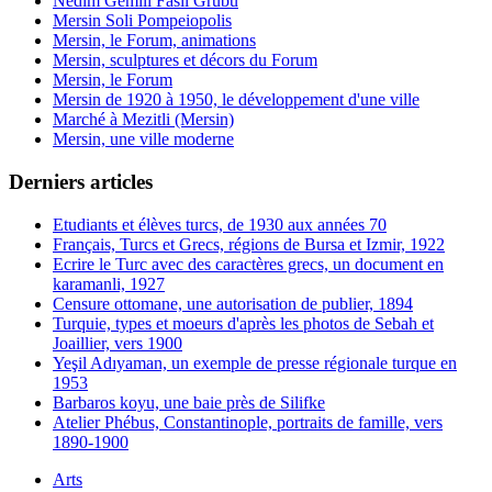
Nedim Gemili Fasil Grubu
Mersin Soli Pompeiopolis
Mersin, le Forum, animations
Mersin, sculptures et décors du Forum
Mersin, le Forum
Mersin de 1920 à 1950, le développement d'une ville
Marché à Mezitli (Mersin)
Mersin, une ville moderne
Derniers articles
Etudiants et élèves turcs, de 1930 aux années 70
Français, Turcs et Grecs, régions de Bursa et Izmir, 1922
Ecrire le Turc avec des caractères grecs, un document en
karamanli, 1927
Censure ottomane, une autorisation de publier, 1894
Turquie, types et moeurs d'après les photos de Sebah et
Joaillier, vers 1900
Yeşil Adıyaman, un exemple de presse régionale turque en
1953
Barbaros koyu, une baie près de Silifke
Atelier Phébus, Constantinople, portraits de famille, vers
1890-1900
Arts