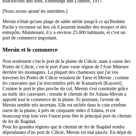
Blackwood and sons, Edinburgh and London, 1917.
[Nous avons ajouté les intertitres.]
Mersin n'était qu'une plage de sable stérile jusqu'à ce qu'Ibrahim
Pacha y reconnut un lieu où il pourrait installer des troupes et des
entrepôts. Maintenant, il y a environ 25.000 habitants, et c'est un
port de commerce important.
Mersin et le commerce
Non seulement c'est le port de la plaine de Cilicie, mais à cause des
Portes de Cilicie, c'est le port d'une vaste région de l'Asie Mineure
derrière les montagnes. La plupart des chameaux que j'ai vus
traverser les Portes de Cilicie venaient de Tarse et Mersin ; comme
les caravanes que j'ai rencontrées près de Kaisariyeh [Kayseri].
Comme le port le plus proche du col, Mersin s'est construite grâce
au trafic des caravanes ; ensuite le chemin de fer Adana-Mersin a
apporté tout le commerce de la plaine. Et pourtant, l'avenir de
Mersin semble très incertain. Elle est nichée dans le coin extrême
ouest de la plaine, à près de cinquante miles d'Adana, et est
beaucoup trop loin vers l'ouest pour être le principal port du chemin
de fer de Bagdad.
Pour les grandes régions que le chemin de fer de Bagdad rendra
dépendantes d'un port de Cilicie, Mersin est mal placée. En dépit de