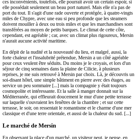
ces inconvénients, toutefois, elle pourrait avoir un certain espoir, si
elle possédait seulement un beau port naturel. Mais elle n'a pas de
port du tout. Il s'agit d'une rade ouverte et protégée, à quatre-vingts
miles de Chypre, avec une eau si peu profonde que les steamers
doivent mouiller à deux ou trois miles et que les marchandises sont
transférées au moyen de petits barques. Le climat de cette côte,
cependant, est agréable ; car, avec un climat plus rigoureux, Mersin
n'aurait aucune activité maritime.
En dépit de la nudité et la nouveauté du lieu, et malgré, aussi, la
forte chaleur et l'insalubrité prétendue, Mersin a un côté agréable
pour ceux veulent être séduits. Du moins je le croyais, et lors d'un
séjour de cinq semaines dans la plaine de Cilicie, à plusieurs
reprises, je me suis retrouvé à Mersin par choix. Là, je découvris un
soi-disant hôtel, une simple bâtiment en pierre avec des étages, au
service un peu sommaire [...] mais la compagnie y était toujours
cosmopolite et intéressante. Et la salle à manger donnait sur la
Méditerranée, qui effleurait doucement le mur d'une petite terrasse
sur laquelle s'ouvraient les fenêtres de la chambre ; et sur cette
terrasse, le soir, on ressentait le romantisme et le charme d'une mer
classique et d'une terre orientale, et aussi de la chaleur du sud. [...]
Le marché de Mersin
En observant la place d'un marché, un visiteur peut, je pense, en