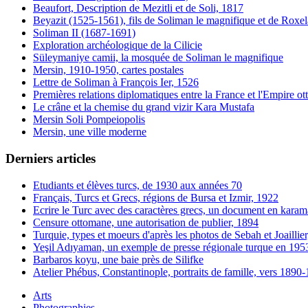
Beaufort, Description de Mezitli et de Soli, 1817
Beyazit (1525-1561), fils de Soliman le magnifique et de Roxe
Soliman II (1687-1691)
Exploration archéologique de la Cilicie
Süleymaniye camii, la mosquée de Soliman le magnifique
Mersin, 1910-1950, cartes postales
Lettre de Soliman à François Ier, 1526
Premières relations diplomatiques entre la France et l'Empire o
Le crâne et la chemise du grand vizir Kara Mustafa
Mersin Soli Pompeiopolis
Mersin, une ville moderne
Derniers articles
Etudiants et élèves turcs, de 1930 aux années 70
Français, Turcs et Grecs, régions de Bursa et Izmir, 1922
Ecrire le Turc avec des caractères grecs, un document en karam
Censure ottomane, une autorisation de publier, 1894
Turquie, types et moeurs d'après les photos de Sebah et Joaillie
Yeşil Adıyaman, un exemple de presse régionale turque en 195
Barbaros koyu, une baie près de Silifke
Atelier Phébus, Constantinople, portraits de famille, vers 1890
Arts
Photographies