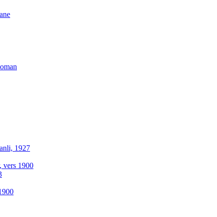
lane
ttoman
anli, 1927
r, vers 1900
3
-1900