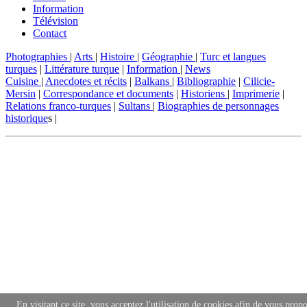
Information
Télévision
Contact
Photographies
|
Arts
|
Histoire
|
Géographie
|
Turc et langues
turques
|
Littérature turque
|
Information
|
News
Cuisine
|
Anecdotes et récits
|
Balkans
|
Bibliographie
|
Cilicie-
Mersin
|
Correspondance et documents
|
Historiens
|
Imprimerie
|
Relations franco-turques
|
Sultans
|
Biographies de personnages
historique
s |
En visitant ce site, vous acceptez l'utilisation de cookies afin de vous propo