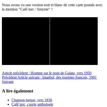
Nous avons vu une version noir et blanc de cette carte postale avec
la mention "Café turc / Smyrne" !
Article précédent : Homme sur le pont de Galata, vers 1950
Précédent
Article suivant : Istanbul, des touristes français, 1901
Suivant
A lire également
Chanson turque, vers 1836
Café turc, courte anthologie