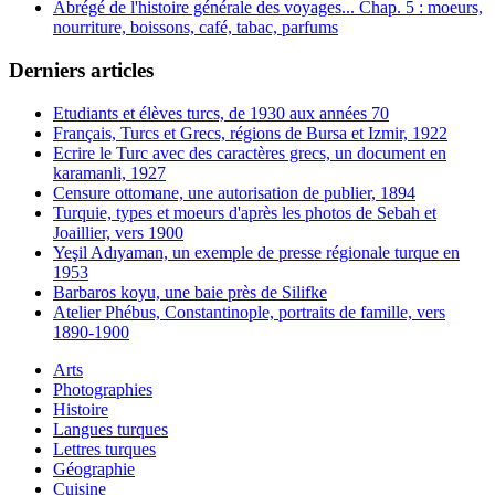
Abrégé de l'histoire générale des voyages... Chap. 5 : moeurs,
nourriture, boissons, café, tabac, parfums
Derniers articles
Etudiants et élèves turcs, de 1930 aux années 70
Français, Turcs et Grecs, régions de Bursa et Izmir, 1922
Ecrire le Turc avec des caractères grecs, un document en
karamanli, 1927
Censure ottomane, une autorisation de publier, 1894
Turquie, types et moeurs d'après les photos de Sebah et
Joaillier, vers 1900
Yeşil Adıyaman, un exemple de presse régionale turque en
1953
Barbaros koyu, une baie près de Silifke
Atelier Phébus, Constantinople, portraits de famille, vers
1890-1900
Arts
Photographies
Histoire
Langues turques
Lettres turques
Géographie
Cuisine