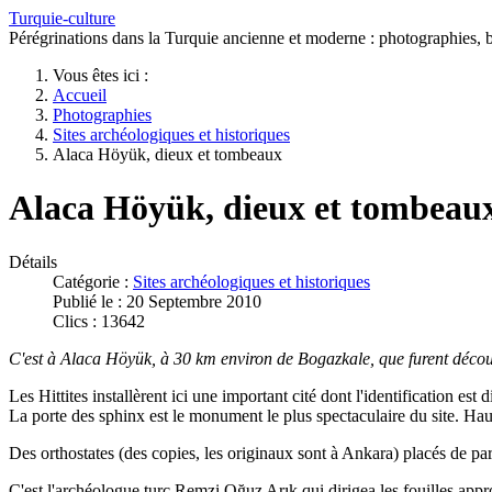
Turquie-culture
Pérégrinations dans la Turquie ancienne et moderne : photographies, bi
Vous êtes ici :
Accueil
Photographies
Sites archéologiques et historiques
Alaca Höyük, dieux et tombeaux
Alaca Höyük, dieux et tombeau
Détails
Catégorie :
Sites archéologiques et historiques
Publié le : 20 Septembre 2010
Clics : 13642
C'est à Alaca Höyük, à 30 km environ de Bogazkale, que furent découv
Les Hittites installèrent ici une important cité dont l'identification est d
La porte des sphinx est le monument le plus spectaculaire du site. Hau
Des orthostates (des copies, les originaux sont à Ankara) placés de par
C'est l'archéologue turc
Remzi Oğuz Arık qui dirigea les fouilles appro