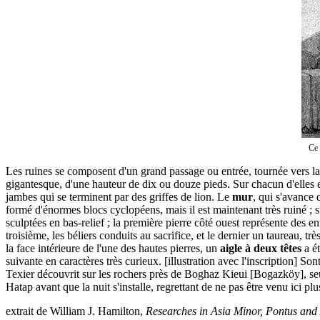
Ce 
Les ruines se composent d'un grand passage ou entrée, tournée vers la
gigantesque, d'une hauteur de dix ou douze pieds. Sur chacun d'elles e
jambes qui se terminent par des griffes de lion. Le
mur
, qui s'avance 
formé d'énormes blocs cyclopéens, mais il est maintenant très ruiné ; su
sculptées en bas-relief ; la première pierre côté ouest représente des en
troisième, les béliers conduits au sacrifice, et le dernier un taureau, t
la face intérieure de l'une des hautes pierres, un
aigle à deux têtes
a ét
suivante en caractères très curieux. [illustration avec l'inscription] 
Texier découvrit sur les rochers près de Boghaz Kieui [Bogazköy], seul
Hatap avant que la nuit s'installe, regrettant de ne pas être venu ici p
extrait de William J. Hamilton,
Researches in Asia Minor, Pontus an