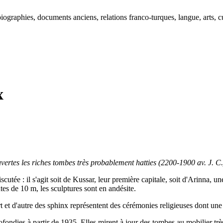
ographies, documents anciens, relations franco-turques, langue, arts, cu
x
ertes les riches tombes très probablement hatties (2200-1900 av. J. C.
iscutée : il s'agit soit de Kussar, leur première capitale, soit d'Arinna, une
tes de 10 m, les sculptures sont en andésite.
t et d'autre des sphinx représentent des cérémonies religieuses dont une
fondies à partir de 1935. Elles mirent à jour des
tombes au mobilier très