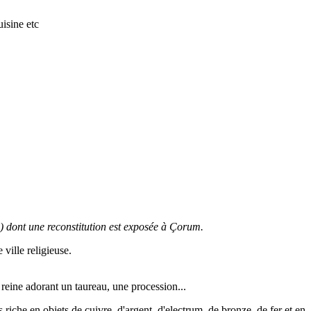
isine etc
) dont une reconstitution est exposée à Çorum.
 ville religieuse.
 reine adorant un taureau, une procession...
 riche en objets de cuivre, d'argent, d'electrum, de bronze, de fer et en