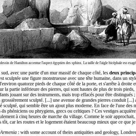
dessin de Hamilton accentue l'aspect égyptien des sphinx. La taille de l'aigle bicéphale est exagé
 sud, avec une partie d'un mur massif de chaque côté, les
deux principa
st sculptée une figure monstrueuse avec une tête humaine, dans un style 
d'environ quatorze pieds de chaque côté de la porte, et s'arrête à droite e
r la partie inférieure des pierres, qui sont hautes de plus de trois pied
fants jouant sur des instruments, mais trop effacés pour être distingués ;
rès grossièrement sculpté. [...] une avenue de grandes pierres conduit [..
é sculpté, qui semble être un ajout plus moderne. En face de l'une des ma
Sont-ils phéniciens ou phrygiens, grecs ou celtiques ? Ces vestiges acquiè
ement à cinq heures de marche du village. Comme le soir approchait, je 
lus tôt, car les routes et le logement étaient beaucoup mieux que ce que 
d Armenia
: with some account of theirs antiquities and geology, Londr