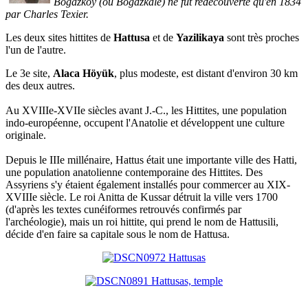
Bogazköy (ou Bogazkale) ne fut redécouverte qu'en 1834
par Charles Texier.
Les deux sites hittites de
Hattusa
et de
Yazilikaya
sont très proches
l'un de l'autre.
Le 3e site,
Alaca Höyük
, plus modeste, est distant d'environ 30 km
des deux autres.
Au XVIIIe-XVIIe siècles avant J.-C., les Hittites, une population
indo-européenne, occupent l'Anatolie et développent une culture
originale.
Depuis le IIIe millénaire, Hattus était une importante ville des Hatti,
une population anatolienne contemporaine des Hittites. Des
Assyriens s'y étaient également installés pour commercer au XIX-
XVIIIe siècle. Le roi Anitta de Kussar détruit la ville vers 1700
(d'après les textes cunéiformes retrouvés confirmés par
l'archéologie), mais un roi hittite, qui prend le nom de Hattusili,
décide d'en faire sa capitale sous le nom de Hattusa.