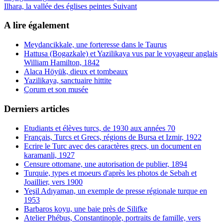
Ilhara, la vallée des églises peintes
Suivant
A lire également
Meydancikkale, une forteresse dans le Taurus
Hattusa (Bogazkale) et Yazilikaya vus par le voyageur anglais
William Hamilton, 1842
Alaca Höyük, dieux et tombeaux
Yazilikaya, sanctuaire hittite
Çorum et son musée
Derniers articles
Etudiants et élèves turcs, de 1930 aux années 70
Français, Turcs et Grecs, régions de Bursa et Izmir, 1922
Ecrire le Turc avec des caractères grecs, un document en
karamanli, 1927
Censure ottomane, une autorisation de publier, 1894
Turquie, types et moeurs d'après les photos de Sebah et
Joaillier, vers 1900
Yeşil Adıyaman, un exemple de presse régionale turque en
1953
Barbaros koyu, une baie près de Silifke
Atelier Phébus, Constantinople, portraits de famille, vers