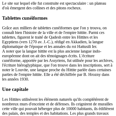
Le site sur lequel elle fut construite est spectaculaire : un plateau
d'où émergent des collines et des pitons rocheux.
Tablettes cunéiformes
Grâce aux milliers de tablettes cunéiformes que l'on y trouva, on
connaît bien l'histoire de la ville et de l'empire hittite. Parmi ces
tablettes, figurent le traité de Qadesh entre les Hittites et les
Egyptiens (vers 1270 av. J.-C.), rédigé en Akkadien, la langue
diplomatique de l'époque et les annales du roi Hattusili Ier.
A noter que la langue hittite est la plus ancienne langue indo-
européenne dont on ait des témoignages écrits. L'écriture
cunéiforme, apportée par les Assyriens, fut utilisée pour les archives,
l'écriture hiéroglyphique, que l'on trouve dans les inscriptions, sert à
noter le Louvite, une langue proche du Hittite parlée dans certaines
parties de l'empire hittite. Elle a été déchiffrée par B. Hrozny dans
les années 1930.
Une capitale
Les Hittites utilisèrent les éléments naturels qu'ils complétèrent de
nombreux murs d'enceinte et de défenses. Ils ceignirent de murailles
cette ville qui pouvait héberger plus de 10000 habitants, ils édifièrent
des palais, des temples et des habitations. Les plus grands travaux