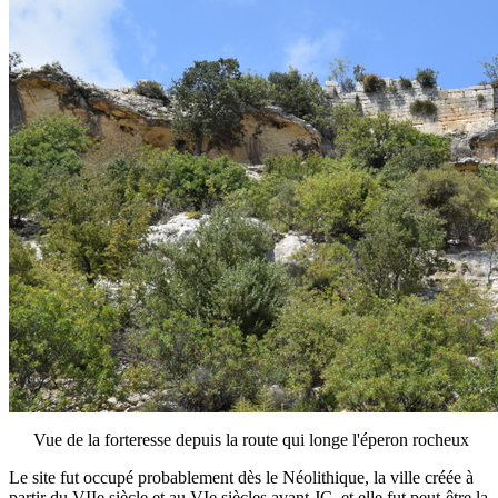
Vue de la forteresse depuis la route qui longe l'éperon rocheux
Le site fut occupé probablement dès le Néolithique, la ville créée à
partir du VIIe siècle et au VIe siècles avant JC, et elle fut peut-être la