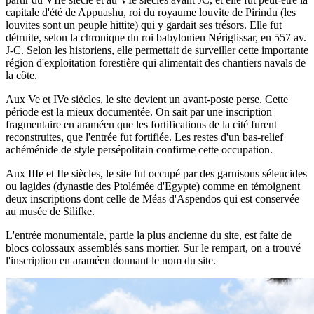
capitale d'été de Appuashu, roi du royaume louvite de Pirindu (les
louvites sont un peuple hittite) qui y gardait ses trésors. Elle fut
détruite, selon la chronique du roi babylonien Nériglissar, en 557 av.
J-C. Selon les historiens, elle permettait de surveiller cette importante
région d'exploitation forestière qui alimentait des chantiers navals de
la côte.
Aux Ve et IVe siècles, le site devient un avant-poste perse. Cette
période est la mieux documentée. On sait par une inscription
fragmentaire en araméen que les fortifications de la cité furent
reconstruites, que l'entrée fut fortifiée. Les restes d'un bas-relief
achéménide de style persépolitain confirme cette occupation.
Aux IIIe et IIe siècles, le site fut occupé par des garnisons séleucides
ou lagides (dynastie des Ptolémée d'Egypte) comme en témoignent
deux inscriptions dont celle de Méas d'Aspendos qui est conservée
au musée de Silifke.
L'entrée monumentale, partie la plus ancienne du site, est faite de
blocs colossaux assemblés sans mortier. Sur le rempart, on a trouvé
l'inscription en araméen donnant le nom du site.