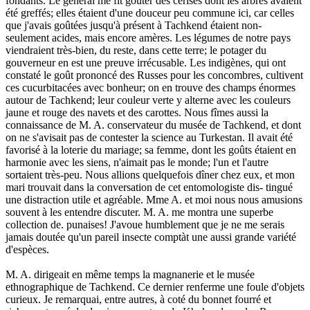
fondants. Le général me fit goûter des cerises dont les arbres avaient
été greffés; elles étaient d'une douceur peu commune ici, car celles
que j'avais goûtées jusqu'à présent à Tachkend étaient non-
seulement acides, mais encore amères. Les légumes de notre pays
viendraient très-bien, du reste, dans cette terre; le potager du
gouverneur en est une preuve irrécusable. Les indigènes, qui ont
constaté le goût prononcé des Russes pour les concombres, cultivent
ces cucurbitacées avec bonheur; on en trouve des champs énormes
autour de Tachkend; leur couleur verte y alterne avec les couleurs
jaune et rouge des navets et des carottes. Nous fîmes aussi la
connaissance de M. A. conservateur du musée de Tachkend, et dont
on ne s'avisait pas de contester la science au Turkestan. Il avait été
favorisé à la loterie du mariage; sa femme, dont les goûts étaient en
harmonie avec les siens, n'aimait pas le monde; l'un et l'autre
sortaient très-peu. Nous allions quelquefois dîner chez eux, et mon
mari trouvait dans la conversation de cet entomologiste dis- tingué
une distraction utile et agréable. Mme A. et moi nous nous amusions
souvent à les entendre discuter. M. A. me montra une superbe
collection de. punaises! J'avoue humblement que je ne me serais
jamais doutée qu'un pareil insecte comptàt une aussi grande variété
d'espèces.
M. A. dirigeait en même temps la magnanerie et le musée
ethnographique de Tachkend. Ce dernier renferme une foule d'objets
curieux. Je remarquai, entre autres, à coté du bonnet fourré et