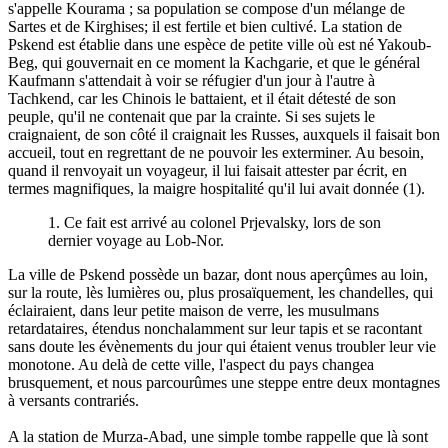
s'appelle Kourama ; sa population se compose d'un mélange de
Sartes et de Kirghises; il est fertile et bien cultivé. La station de
Pskend est établie dans une espèce de petite ville où est né Yakoub-
Beg, qui gouvernait en ce moment la Kachgarie, et que le général
Kaufmann s'attendait à voir se réfugier d'un jour à l'autre à
Tachkend, car les Chinois le battaient, et il était détesté de son
peuple, qu'il ne contenait que par la crainte. Si ses sujets le
craignaient, de son côté il craignait les Russes, auxquels il faisait bon
accueil, tout en regrettant de ne pouvoir les exterminer. Au besoin,
quand il renvoyait un voyageur, il lui faisait attester par écrit, en
termes magnifiques, la maigre hospitalité qu'il lui avait donnée (1).
1. Ce fait est arrivé au colonel Prjevalsky, lors de son
dernier voyage au Lob-Nor.
La ville de Pskend possède un bazar, dont nous aperçûmes au loin,
sur la route, lès lumières ou, plus prosaïquement, les chandelles, qui
éclairaient, dans leur petite maison de verre, les musulmans
retardataires, étendus nonchalamment sur leur tapis et se racontant
sans doute les évènements du jour qui étaient venus troubler leur vie
monotone. Au delà de cette ville, l'aspect du pays changea
brusquement, et nous parcourûmes une steppe entre deux montagnes
à versants contrariés.
A la station de Murza-Abad, une simple tombe rappelle que là sont