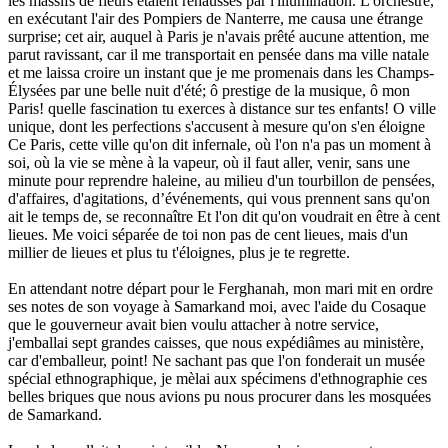
les massifs de fleurs étaient rehaussés par l'illumination. L'orchestre,
en exécutant l'air des Pompiers de Nanterre, me causa une étrange
surprise; cet air, auquel à Paris je n'avais prêté aucune attention, me
parut ravissant, car il me transportait en pensée dans ma ville natale
et me laissa croire un instant que je me promenais dans les Champs-
Élysées par une belle nuit d'été; ô prestige de la musique, ô mon
Paris! quelle fascination tu exerces à distance sur tes enfants! O ville
unique, dont les perfections s'accusent à mesure qu'on s'en éloigne
Ce Paris, cette ville qu'on dit infernale, où l'on n'a pas un moment à
soi, où la vie se mène à la vapeur, où il faut aller, venir, sans une
minute pour reprendre haleine, au milieu d'un tourbillon de pensées,
d'affaires, d'agitations, d’événements, qui vous prennent sans qu'on
ait le temps de, se reconnaître Et l'on dit qu'on voudrait en être à cent
lieues. Me voici séparée de toi non pas de cent lieues, mais d'un
millier de lieues et plus tu t'éloignes, plus je te regrette.
En attendant notre départ pour le Ferghanah, mon mari mit en ordre
ses notes de son voyage à Samarkand moi, avec l'aide du Cosaque
que le gouverneur avait bien voulu attacher à notre service,
j'emballai sept grandes caisses, que nous expédiâmes au ministère,
car d'emballeur, point! Ne sachant pas que l'on fonderait un musée
spécial ethnographique, je mèlai aux spécimens d'ethnographie ces
belles briques que nous avions pu nous procurer dans les mosquées
de Samarkand.