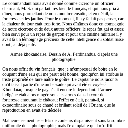
Le commandant nous avait donné comme cicerone un officier
charmant, M. S. qui parlait très bien le français, et qui nous pria à
dîner, nous promettant de nous montrer ensuite, et en détail, la
forteresse et les jardins. Pour le moment, il n'y fallait pas penser, car
la chaleur du jour était trop forte. Nous dînâmes donc en compagnie
de notre cicerone et de deux autres officiers; le repas fut gai et assez
bien servi pour un repas de garçon et pour une cuisine militaire il y
avait là un témoignage précieux de cette intelligence du soldat russe
dont j'ai déjà parlé.
Armée khokandaise. Dessin de A. Ferdinandus, d'après une
photographie.
On nous offrit du vin français, que je m'empressai de boire en le
coupant d'une eau qui me parut très bonne, quoiqu'on lui attribue la
triste propriété de faire naître le goître. Le capitaine nous raconta
qu'il faisait partie d'une ambassade qui avait été envoyée à
Khoudaïar, lorsque le pays était encore indépendant. L'armée
indigène était alors rangée sous les armes dans la cour de la
forteresse entourant le château; l'effet en était, paraît-il, si
extraordinaire sous ce chaud et brillant soleil de l'Orient, que la
reproduction en avait été décidée.
Malheureusement les effets de couleurs disparaissent sous la sombre
uniformité de la photographie, mais l'exemplaire qu'il m'offrit