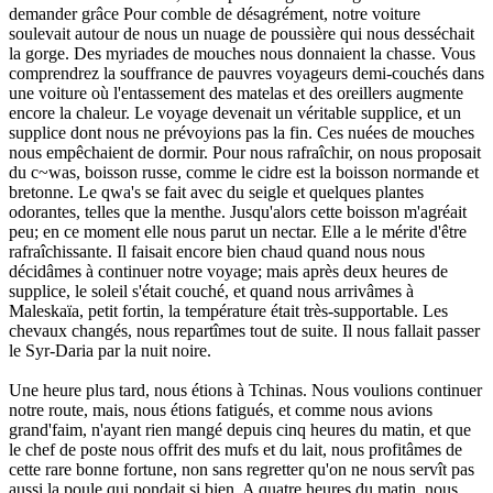
demander grâce Pour comble de désagrément, notre voiture
soulevait autour de nous un nuage de poussière qui nous desséchait
la gorge. Des myriades de mouches nous donnaient la chasse. Vous
comprendrez la souffrance de pauvres voyageurs demi-couchés dans
une voiture où l'entassement des matelas et des oreillers augmente
encore la chaleur. Le voyage devenait un véritable supplice, et un
supplice dont nous ne prévoyions pas la fin. Ces nuées de mouches
nous empêchaient de dormir. Pour nous rafraîchir, on nous proposait
du c~was, boisson russe, comme le cidre est la boisson normande et
bretonne. Le qwa's se fait avec du seigle et quelques plantes
odorantes, telles que la menthe. Jusqu'alors cette boisson m'agréait
peu; en ce moment elle nous parut un nectar. Elle a le mérite d'être
rafraîchissante. Il faisait encore bien chaud quand nous nous
décidâmes à continuer notre voyage; mais après deux heures de
supplice, le soleil s'était couché, et quand nous arrivâmes à
Maleskaïa, petit fortin, la température était très-supportable. Les
chevaux changés, nous repartîmes tout de suite. Il nous fallait passer
le Syr-Daria par la nuit noire.
Une heure plus tard, nous étions à Tchinas. Nous voulions continuer
notre route, mais, nous étions fatigués, et comme nous avions
grand'faim, n'ayant rien mangé depuis cinq heures du matin, et que
le chef de poste nous offrit des mufs et du lait, nous profitâmes de
cette rare bonne fortune, non sans regretter qu'on ne nous servît pas
aussi la poule qui pondait si bien. A quatre heures du matin, nous