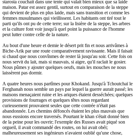
starosta couchait dans une tente qui valait bien mieux que sa laide
maison. Patar est assez gentil, surtout en comparaison de la steppe
qui devient de plus en plus laide, mais sans transition et comme les
femmes musulmanes qui vieillissent. Les habitants ont tiré tout le
parti qu'ils ont pu de cette terre; sur la lisière de la steppe, les arbres
et la culture font voir jusqu'à quel point la puissance de l'homme
peut lutter contre celle de la nature.
Au bout d'une heure et demie le désert prit fin et nous arrivâmes à
Biche-Arik par une route comparativement ravissante. Mais il faisait
si chaud que nous convînmes de rester là jusqu'au soir. Cette fois on
nous servit du lait, mais si mauvais, si aigre, qu'il raclait le gosier.
Nous pûmes y ajouter quelques oeufs, mais les mouches ne nous
laissèrent pas dormir.
A quatre heures nous partîmes pour Khokand. Jusqu'à Tchoutchaï le
Ferghanah nous semble un pays par lequel la guerre aurait passé; les
maisons menaçaient ruine et les ariques étaient desséchées; quelques
provisions de fourrages et quelques têtes nous regardant
curieusement prouvaient seules que cette contrée n'était pas
abandonnée. Les chemins défoncés étaient les plus mauvais que
nous eussions encore traversés. Pourtant le khan s'était donné bien
de la peine pour les ouvrir; l'exemple des Russes avait piqué son
orgueil, il avait commandé des routes, on lui avait obéi;
malheureusement ses ingénieurs n'avaient oublié qu'une chose,