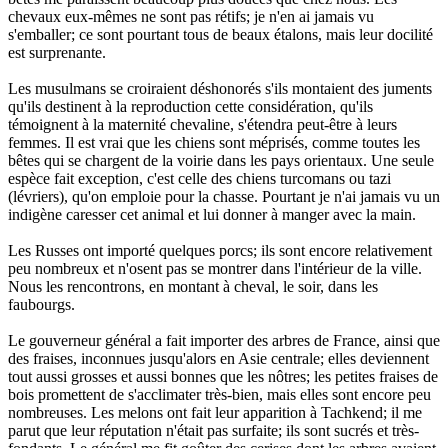
chevaux eux-mêmes ne sont pas rétifs; je n'en ai jamais vu
s'emballer; ce sont pourtant tous de beaux étalons, mais leur docilité
est surprenante.
Les musulmans se croiraient déshonorés s'ils montaient des juments
qu'ils destinent à la reproduction cette considération, qu'ils
témoignent à la maternité chevaline, s'étendra peut-être à leurs
femmes. Il est vrai que les chiens sont méprisés, comme toutes les
bêtes qui se chargent de la voirie dans les pays orientaux. Une seule
espèce fait exception, c'est celle des chiens turcomans ou tazi
(lévriers), qu'on emploie pour la chasse. Pourtant je n'ai jamais vu un
indigène caresser cet animal et lui donner à manger avec la main.
Les Russes ont importé quelques porcs; ils sont encore relativement
peu nombreux et n'osent pas se montrer dans l'intérieur de la ville.
Nous les rencontrons, en montant à cheval, le soir, dans les
faubourgs.
Le gouverneur général a fait importer des arbres de France, ainsi que
des fraises, inconnues jusqu'alors en Asie centrale; elles deviennent
tout aussi grosses et aussi bonnes que les nôtres; les petites fraises de
bois promettent de s'acclimater très-bien, mais elles sont encore peu
nombreuses. Les melons ont fait leur apparition à Tachkend; il me
parut que leur réputation n'était pas surfaite; ils sont sucrés et très-