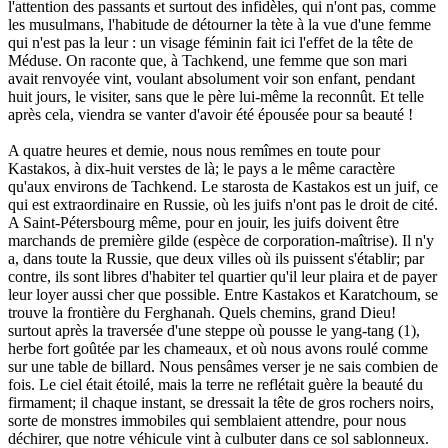
l'attention des passants et surtout des infidèles, qui n'ont pas, comme
les musulmans, l'habitude de détourner la tète à la vue d'une femme
qui n'est pas la leur : un visage féminin fait ici l'effet de la tête de
Méduse. On raconte que, à Tachkend, une femme que son mari
avait renvoyée vint, voulant absolument voir son enfant, pendant
huit jours, le visiter, sans que le père lui-même la reconnût. Et telle
après cela, viendra se vanter d'avoir été épousée pour sa beauté !
A quatre heures et demie, nous nous remîmes en toute pour
Kastakos, à dix-huit verstes de là; le pays a le même caractère
qu'aux environs de Tachkend. Le starosta de Kastakos est un juif, ce
qui est extraordinaire en Russie, où les juifs n'ont pas le droit de cité.
A Saint-Pétersbourg même, pour en jouir, les juifs doivent être
marchands de première gilde (espèce de corporation-maîtrise). Il n'y
a, dans toute la Russie, que deux villes où ils puissent s'établir; par
contre, ils sont libres d'habiter tel quartier qu'il leur plaira et de payer
leur loyer aussi cher que possible. Entre Kastakos et Karatchoum, se
trouve la frontière du Ferghanah. Quels chemins, grand Dieu!
surtout après la traversée d'une steppe où pousse le yang-tang (1),
herbe fort goûtée par les chameaux, et où nous avons roulé comme
sur une table de billard. Nous pensâmes verser je ne sais combien de
fois. Le ciel était étoilé, mais la terre ne reflétait guère la beauté du
firmament; il chaque instant, se dressait la tête de gros rochers noirs,
sorte de monstres immobiles qui semblaient attendre, pour nous
déchirer, que notre véhicule vint à culbuter dans ce sol sablonneux.