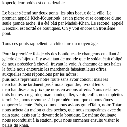
kopeck; leur poids est considérable.
Le bazar s'étend sur deux ponts, les plus beaux de la ville. Le
premier, appelé Kich-Koupriouk, est en pierre et se compose d'une
seule grande arche; il a été bâti par Madali-Khan. Le second, appelé
Derezlik, est bordé de boutiques. On y voit encore un troisième
pont.
Tous ces ponts rappellent l'architecture du moyen âge.
Pour la première fois je vis des boutiques de changeurs en allant à la
galerie des bijoux. Il y avait tant de monde que le soldat était obligé
de nous précéder à cheval, frayant la voie. A chacune de nos haltes
la foule nous entourait; les marchands faisaient leurs offres,
auxquelles nous répondions par les nôtres;
puis nous reprenions notre route sans avoir conclu; mais les
marchands ne tardaient pas à nous rejoindre, livrant leurs
marchandises aux prix que nous en avions offerts. Nous restâmes
trois heures à regarder, marchander, aller, venir; enfin, nos emplettes
terminées, nous revînmes à la première boutique et nous fîmes
emporter la tente. Puis, comme nous avions grand'faim, notre Tatar
nous acheta du melon et des pèches, que nous mangeâmes avec du
pain sarte, assis sur le devant de la boutique. Le même équipage
nous reconduisit à la station, pour nous emmener ensuite visiter le
palais du khan.