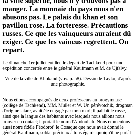
la ville superbe, nous n'y trouvons pas à
manger. La monnaie du pays nous n'en
abusons pas. Le palais du khan et son
pavillon rose. La forteresse. Précautions
russes. Ce que les vainqueurs auraient dû
exiger. Ce que les vaincus regrettent. On
repart.
Le dimanche 1er juillet eut lieu le départ de Tachkend pour une
expédition concertée entre le général Kaufmann et M. de Ujfalvy.
Vue de la ville de Khokand (voy. p. 58). Dessin de Taylor, d'après
une photographie.
Nous étions accompagnés de deux professeurs au progymnase
(collège de Tachkend), MM. Muller et W. Un pérévotchik, drogman
d'origine tatare, avait été engagé par mon mari; il palilait le russe,
ainsi que la langue des habitants avec lesquels nous allions nous
trouver en contact; il portait le nom d'Abdoullah. Nous emmenions
aussi notre fidèle Féodorof, le Cosaque que nous avait donné le
général Kaufmann, soldat précieux à tous égards quoiqu'il ne parlât