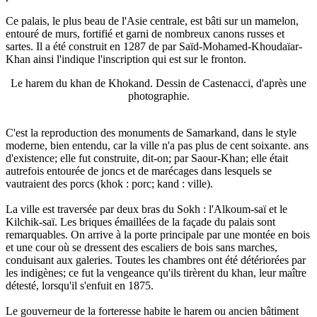
Ce palais, le plus beau de l'Asie centrale, est bâti sur un mamelon,
entouré de murs, fortifié et garni de nombreux canons russes et
sartes. Il a été construit en 1287 de par Saïd-Mohamed-Khoudaïar-
Khan ainsi l'indique l'inscription qui est sur le fronton.
Le harem du khan de Khokand. Dessin de Castenacci, d'après une
photographie.
C'est la reproduction des monuments de Samarkand, dans le style
moderne, bien entendu, car la ville n'a pas plus de cent soixante. ans
d'existence; elle fut construite, dit-on; par Saour-Khan; elle était
autrefois entourée de joncs et de marécages dans lesquels se
vautraient des porcs (khok : porc; kand : ville).
La ville est traversée par deux bras du Sokh : l'Alkoum-saï et le
Kilchik-saï. Les briques émaillées de la façade du palais sont
remarquables. On arrive à la porte principale par une montée en bois
et une cour où se dressent des escaliers de bois sans marches,
conduisant aux galeries. Toutes les chambres ont été détériorées par
les indigènes; ce fut la vengeance qu'ils tirèrent du khan, leur maître
détesté, lorsqu'il s'enfuit en 1875.
Le gouverneur de la forteresse habite le harem ou ancien bâtiment