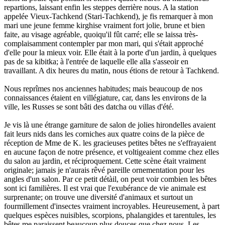
repartions, laissant enfin les steppes derrière nous. A la station
appelée Vieux-Tachkend (Stari-Tachkend), je fis remarquer à mon
mari une jeune femme kirghise vraiment fort jolie, brune et bien
faite, au visage agréable, quoiqu'il fût carré; elle se laissa très-
complaisamment contempler par mon mari, qui s'était approché
d'elle pour la mieux voir. Elle était à la porte d'un jardin, à quelques
pas de sa kibitka; à l'entrée de laquelle elle alla s'asseoir en
travaillant. A dix heures du matin, nous étions de retour à Tachkend.
Nous reprîmes nos anciennes habitudes; mais beaucoup de nos
connaissances étaient en villégiature, car, dans les environs de la
ville, les Russes se sont bâti des datcha ou villas d'été.
Je vis là une étrange garniture de salon de jolies hirondelles avaient
fait leurs nids dans les corniches aux quatre coins de la pièce de
réception de Mme de K. les gracieuses petites bêtes ne s'effrayaient
en aucune façon de notre présence, et voltigeaient comme chez elles
du salon au jardin, et réciproquement. Cette scène était vraiment
originale; jamais je n'aurais rêvé pareille ornementation pour les
angles d'un salon. Par ce petit détàil, on peut voir combien les bêtes
sont ici familières. Il est vrai que l'exubérance de vie animale est
surprenante; on trouve une diversité d'animaux et surtout un
fourmillement d'insectes vraiment incroyables. Heureusement, à part
quelques espèces nuisibles, scorpions, phalangides et tarentules, les
bêtes me paraissent beaucoup plus douces que chez nous. Les