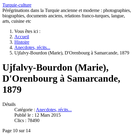
Turquie-culture
Pérégrinations dans la Turquie ancienne et moderne : photographies,
biographies, documents anciens, relations franco-turques, langue,
arts, cuisine etc
Vous êtes ici :
Accueil
Histoire
Anecdotes, récits...
Ujfalvy-Bourdon (Marie), D'Orenbourg à Samarcande, 1879
Ujfalvy-Bourdon (Marie),
D'Orenbourg à Samarcande,
1879
Détails
Catégorie :
Anecdotes, récits...
Publié le : 12 Mars 2015
Clics : 78490
Page 10 sur 14