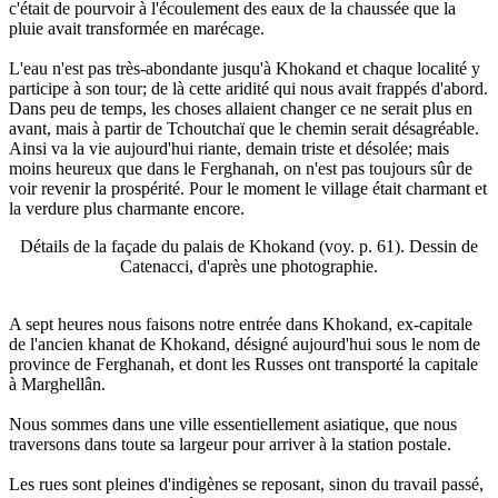
c'était de pourvoir à l'écoulement des eaux de la chaussée que la
pluie avait transformée en marécage.
L'eau n'est pas très-abondante jusqu'à Khokand et chaque localité y
participe à son tour; de là cette aridité qui nous avait frappés d'abord.
Dans peu de temps, les choses allaient changer ce ne serait plus en
avant, mais à partir de Tchoutchaï que le chemin serait désagréable.
Ainsi va la vie aujourd'hui riante, demain triste et désolée; mais
moins heureux que dans le Ferghanah, on n'est pas toujours sûr de
voir revenir la prospérité. Pour le moment le village était charmant et
la verdure plus charmante encore.
Détails de la façade du palais de Khokand (voy. p. 61). Dessin de
Catenacci, d'après une photographie.
A sept heures nous faisons notre entrée dans Khokand, ex-capitale
de l'ancien khanat de Khokand, désigné aujourd'hui sous le nom de
province de Ferghanah, et dont les Russes ont transporté la capitale
à Marghellân.
Nous sommes dans une ville essentiellement asiatique, que nous
traversons dans toute sa largeur pour arriver à la station postale.
Les rues sont pleines d'indigènes se reposant, sinon du travail passé,