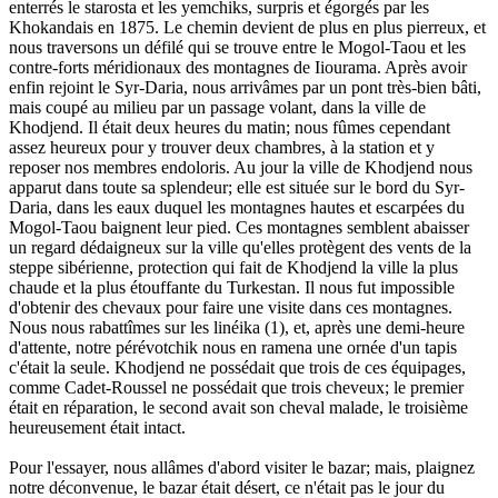
enterrés le starosta et les yemchiks, surpris et égorgés par les
Khokandais en 1875. Le chemin devient de plus en plus pierreux, et
nous traversons un défilé qui se trouve entre le Mogol-Taou et les
contre-forts méridionaux des montagnes de Iiourama. Après avoir
enfin rejoint le Syr-Daria, nous arrivâmes par un pont très-bien bâti,
mais coupé au milieu par un passage volant, dans la ville de
Khodjend. Il était deux heures du matin; nous fûmes cependant
assez heureux pour y trouver deux chambres, à la station et y
reposer nos membres endoloris. Au jour la ville de Khodjend nous
apparut dans toute sa splendeur; elle est située sur le bord du Syr-
Daria, dans les eaux duquel les montagnes hautes et escarpées du
Mogol-Taou baignent leur pied. Ces montagnes semblent abaisser
un regard dédaigneux sur la ville qu'elles protègent des vents de la
steppe sibérienne, protection qui fait de Khodjend la ville la plus
chaude et la plus étouffante du Turkestan. Il nous fut impossible
d'obtenir des chevaux pour faire une visite dans ces montagnes.
Nous nous rabattîmes sur les linéika (1), et, après une demi-heure
d'attente, notre pérévotchik nous en ramena une ornée d'un tapis
c'était la seule. Khodjend ne possédait que trois de ces équipages,
comme Cadet-Roussel ne possédait que trois cheveux; le premier
était en réparation, le second avait son cheval malade, le troisième
heureusement était intact.
Pour l'essayer, nous allâmes d'abord visiter le bazar; mais, plaignez
notre déconvenue, le bazar était désert, ce n'était pas le jour du