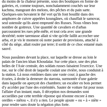
du moins de la chaleur présente, sous des boutiques en forme de
galeries, et, comme toujours, nonchalamment couchés sur leur
kachma, mangeant des melons, des pêches et du pain sarte.
Quelques-uns buvaient le thé vert qu'ils font bouillir dans des
amphores de cuivre appelées koungânes, où chauffait le samovar,
seul ustensile qu'ils aient emprunté des Russes. Nous vîmes bon
nombre de goitreux. Une quantité de cavaliers et d'arbas
parcouraient les rues pèle-mêle, et tout cela avec une grande
dextérité; notre tarentasse allait si vite qu'elle faillit accrocher une
arba, et je vis le moment où notre panier de provisions, attaché à
côté du siège, allait rouler par terre; il sortit de ce choc entamé mais
sauvé.
Nous passâmes devant la place, sur laquelle se dresse au loin le
palais de l'ancien khan Khoudaïar. Sur cette place, une des plus
belles de l'Asie centrale, des soldats russes faisaient l'exercice. Une
rue, sur le côté droit de laquelle coulait une rivière, nous conduisit à
la station. Là nous entrâmes dans une vaste cour; à gauche des
écuries, à droite la demeure du starosta, surmontée d'une galerie
dans laquelle on aperçoit des chambres; un escalier en bois permet
d'y accéder par l'une des extrémités. Sauter de voiture fut pour nous
l'affaire d'un instant; mais, ô déception nos demandes sont
accueillies par cette terrible réponse qui résonne encore à mes
oreilles « niètou », il n'y a rien. Le peuple ajoute « ou » à « niète »
pour rendre sans doute la négation plus forte.