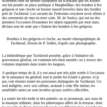
richement orné du dernier usurpateur du Khokand que les Russes
ont fait pendre en place publique à Marghellâne, des bombes à feu
grégeois et une cloche en bronze massif trouvées dans des fouilles
près de Tachkend. Les savants du Turkestan croyaient avoir affaire à
des ornements de mur en terre cuite. M. de Saulcy, qui eut un des
premiers l'occasion d'examiner les objets rapportés par mon mari,
déclara tout de suite que c'étaient des bombes à feu grégeois.
Bombes à feu grégeois et cloche, au musée ethnographique de
Tachkend. Dessin de P. Sellier, d'après une photographie.
La bibliothèque que Tachkend possède, grâce à l'initiative du
gouverneur général, est vraiment très-bien montée; on y trouve des
volumes imprimés dans toutes les langues,
A quelque temps de là, il y eut aussi une très-jolie soirée à l'occasion
de la naissance du général; tout le jardin fut éclairé a giorno, et je
pus voir réunies toutes les personnes distinguées de Tachkend. Un
seul indigène, avec son cafetan, assistait à cette fête intime; les
notabilités sartes ne sont invitées qu'aux soirées officielles.
La soirée fut très-belle et très-animée; on se promenait, aux sons de
la musique militaire, dans les pittoresques allées de la terrasse, dont