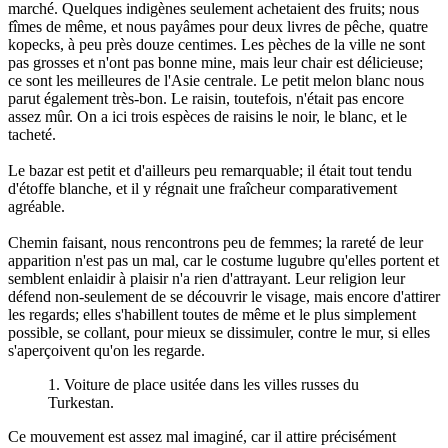
marché. Quelques indigènes seulement achetaient des fruits; nous
fîmes de même, et nous payâmes pour deux livres de pêche, quatre
kopecks, à peu près douze centimes. Les pèches de la ville ne sont
pas grosses et n'ont pas bonne mine, mais leur chair est délicieuse;
ce sont les meilleures de l'Asie centrale. Le petit melon blanc nous
parut également très-bon. Le raisin, toutefois, n'était pas encore
assez mûr. On a ici trois espèces de raisins le noir, le blanc, et le
tacheté.
Le bazar est petit et d'ailleurs peu remarquable; il était tout tendu
d'étoffe blanche, et il y régnait une fraîcheur comparativement
agréable.
Chemin faisant, nous rencontrons peu de femmes; la rareté de leur
apparition n'est pas un mal, car le costume lugubre qu'elles portent et
semblent enlaidir à plaisir n'a rien d'attrayant. Leur religion leur
défend non-seulement de se découvrir le visage, mais encore d'attirer
les regards; elles s'habillent toutes de même et le plus simplement
possible, se collant, pour mieux se dissimuler, contre le mur, si elles
s'aperçoivent qu'on les regarde.
1. Voiture de place usitée dans les villes russes du
Turkestan.
Ce mouvement est assez mal imaginé, car il attire précisément