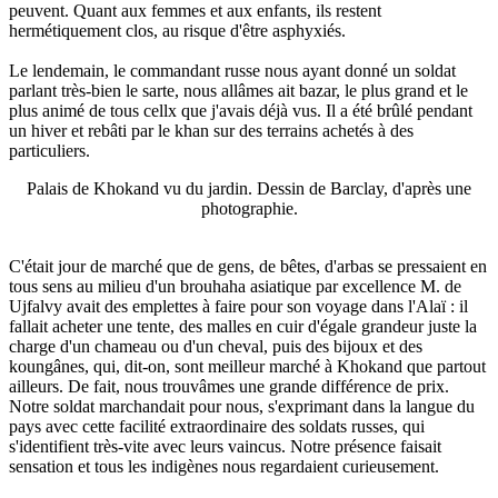
peuvent. Quant aux femmes et aux enfants, ils restent
hermétiquement clos, au risque d'être asphyxiés.
Le lendemain, le commandant russe nous ayant donné un soldat
parlant très-bien le sarte, nous allâmes ait bazar, le plus grand et le
plus animé de tous cellx que j'avais déjà vus. Il a été brûlé pendant
un hiver et rebâti par le khan sur des terrains achetés à des
particuliers.
Palais de Khokand vu du jardin. Dessin de Barclay, d'après une
photographie.
C'était jour de marché que de gens, de bêtes, d'arbas se pressaient en
tous sens au milieu d'un brouhaha asiatique par excellence M. de
Ujfalvy avait des emplettes à faire pour son voyage dans l'Alaï : il
fallait acheter une tente, des malles en cuir d'égale grandeur juste la
charge d'un chameau ou d'un cheval, puis des bijoux et des
koungânes, qui, dit-on, sont meilleur marché à Khokand que partout
ailleurs. De fait, nous trouvâmes une grande différence de prix.
Notre soldat marchandait pour nous, s'exprimant dans la langue du
pays avec cette facilité extraordinaire des soldats russes, qui
s'identifient très-vite avec leurs vaincus. Notre présence faisait
sensation et tous les indigènes nous regardaient curieusement.