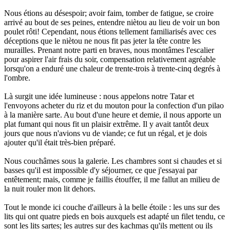
Nous étions au désespoir; avoir faim, tomber de fatigue, se croire
arrivé au bout de ses peines, entendre niètou au lieu de voir un bon
poulet rôti! Cependant, nous étions tellement familiarisés avec ces
déceptions que le niètou ne nous fit pas jeter la tête contre les
murailles. Prenant notre parti en braves, nous montâmes l'escalier
pour aspirer l'air frais du soir, compensation relativement agréable
lorsqu'on a enduré une chaleur de trente-trois à trente-cinq degrés à
l'ombre.
Là surgit une idée lumineuse : nous appelons notre Tatar et
l'envoyons acheter du riz et du mouton pour la confection d'un pilao
à la manière sarte. Au bout d'une heure et demie, il nous apporte un
plat fumant qui nous fit un plaisir extrême. Il y avait tantôt deux
jours que nous n'avions vu de viande; ce fut un régal, et je dois
ajouter qu'il était très-bien préparé.
Nous couchâmes sous la galerie. Les chambres sont si chaudes et si
basses qu'il est impossible d'y séjourner, ce que j'essayai par
entêtement; mais, comme je faillis étouffer, il me fallut an milieu de
la nuit rouler mon lit dehors.
Tout le monde ici couche d'ailleurs à la belle étoile : les uns sur des
lits qui ont quatre pieds en bois auxquels est adapté un filet tendu, ce
sont les lits sartes; les autres sur des kachmas qu'ils mettent ou ils