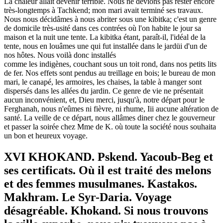
La chaleur allait devenir terrible. Nous ne devions pas rester encore
très-longtemps à Tachkend; mon mari avait terminé ses travaux.
Nous nous décidâmes à nous abriter sous une kibitka; c'est un genre
de domicile très-usité dans ces contrées où l'on habite le jour sa
maison et la nuit une tente. La kibitka étant, paraît-il, l'idéal de la
tente, nous en louâmes une qui fut installée dans le jardüi d'un de
nos hôtes. Nous voilà donc installés
comme les indigènes, couchant sous un toit rond, dans nos petits lits
de fer. Nos effets sont pendus au treillage en bois; le bureau de mon
mari, le canapé, les armoires, les chaises, la table à manger sont
dispersés dans les allées du jardin. Ce genre de vie ne présentait
aucun inconvénient, et, Dieu merci, jusqu'à, notre départ pour le
Ferghanah, nous n'eûmes ni fièvre, ni rhume, Iii aucune altération de
santé. La veille de ce départ, nous allâmes diner chez le gouverneur
et passer la soirée chez Mme de K. où toute la société nous souhaita
un bon et heureux voyage.
XVI KHOKAND. Pskend. Yacoub-Beg et
ses certificats. Où il est traité des melons
et des femmes musulmanes. Kastakos.
Makhram. Le Syr-Daria. Voyage
désagréable. Khokand. Si nous trouvons