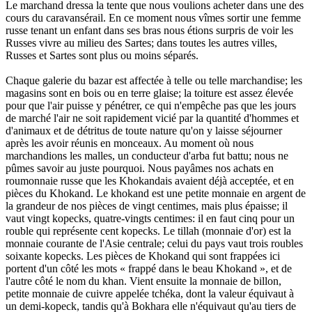
Le marchand dressa la tente que nous voulions acheter dans une des
cours du caravansérail. En ce moment nous vîmes sortir une femme
russe tenant un enfant dans ses bras nous étions surpris de voir les
Russes vivre au milieu des Sartes; dans toutes les autres villes,
Russes et Sartes sont plus ou moins séparés.
Chaque galerie du bazar est affectée à telle ou telle marchandise; les
magasins sont en bois ou en terre glaise; la toiture est assez élevée
pour que l'air puisse y pénétrer, ce qui n'empêche pas que les jours
de marché l'air ne soit rapidement vicié par la quantité d'hommes et
d'animaux et de détritus de toute nature qu'on y laisse séjourner
après les avoir réunis en monceaux. Au moment où nous
marchandions les malles, un conducteur d'arba fut battu; nous ne
pûmes savoir au juste pourquoi. Nous payâmes nos achats en
roumonnaie russe que les Khokandais avaient déjà acceptée, et en
pièces du Khokand. Le khokand est une petite monnaie en argent de
la grandeur de nos pièces de vingt centimes, mais plus épaisse; il
vaut vingt kopecks, quatre-vingts centimes: il en faut cinq pour un
rouble qui représente cent kopecks. Le tillah (monnaie d'or) est la
monnaie courante de l'Asie centrale; celui du pays vaut trois roubles
soixante kopecks. Les pièces de Khokand qui sont frappées ici
portent d'un côté les mots « frappé dans le beau Khokand », et de
l'autre côté le nom du khan. Vient ensuite la monnaie de billon,
petite monnaie de cuivre appelée tchéka, dont la valeur équivaut à
un demi-kopeck, tandis qu'à Bokhara elle n'équivaut qu'au tiers de