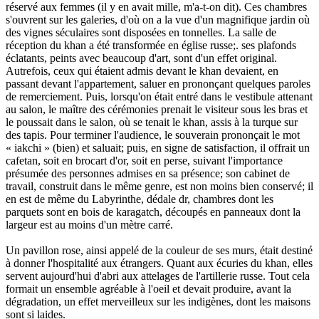
réservé aux femmes (il y en avait mille, m'a-t-on dit). Ces chambres
s'ouvrent sur les galeries, d'où on a la vue d'un magnifique jardin où
des vignes séculaires sont disposées en tonnelles. La salle de
réception du khan a été transformée en église russe;. ses plafonds
éclatants, peints avec beaucoup d'art, sont d'un effet original.
Autrefois, ceux qui étaient admis devant le khan devaient, en
passant devant l'appartement, saluer en prononçant quelques paroles
de remerciement. Puis, lorsqu'on était entré dans le vestibule attenant
au salon, le maître des cérémonies prenait le visiteur sous les bras et
le poussait dans le salon, où se tenait le khan, assis à la turque sur
des tapis. Pour terminer l'audience, le souverain prononçait le mot
« iakchi » (bien) et saluait; puis, en signe de satisfaction, il offrait un
cafetan, soit en brocart d'or, soit en perse, suivant l'importance
présumée des personnes admises en sa présence; son cabinet de
travail, construit dans le même genre, est non moins bien conservé; il
en est de même du Labyrinthe, dédale dr, chambres dont les
parquets sont en bois de karagatch, découpés en panneaux dont la
largeur est au moins d'un mètre carré.
Un pavillon rose, ainsi appelé de la couleur de ses murs, était destiné
à donner l'hospitalité aux étrangers. Quant aux écuries du khan, elles
servent aujourd'hui d'abri aux attelages de l'artillerie russe. Tout cela
formait un ensemble agréable à l'oeil et devait produire, avant la
dégradation, un effet merveilleux sur les indigènes, dont les maisons
sont si laides.