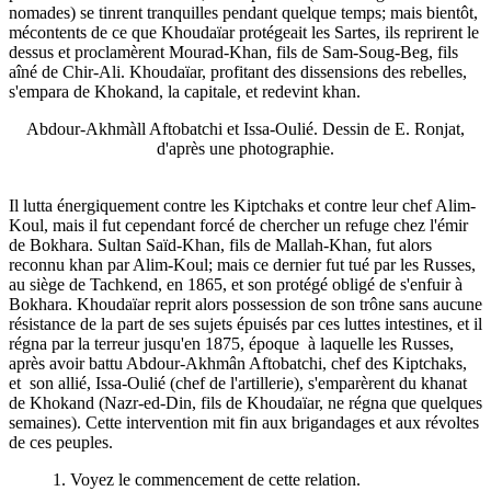
nomades) se tinrent tranquilles pendant quelque temps; mais bientôt,
mécontents de ce que Khoudaïar protégeait les Sartes, ils reprirent le
dessus et proclamèrent Mourad-Khan, fils de Sam-Soug-Beg, fils
aîné de Chir-Ali. Khoudaïar, profitant des dissensions des rebelles,
s'empara de Khokand, la capitale, et redevint khan.
Abdour-Akhmàll Aftobatchi et Issa-Oulié. Dessin de E. Ronjat,
d'après une photographie.
Il lutta énergiquement contre les Kiptchaks et contre leur chef Alim-
Koul, mais il fut cependant forcé de chercher un refuge chez l'émir
de Bokhara. Sultan Saïd-Khan, fils de Mallah-Khan, fut alors
reconnu khan par Alim-Koul; mais ce dernier fut tué par les Russes,
au siège de Tachkend, en 1865, et son protégé obligé de s'enfuir à
Bokhara. Khoudaïar reprit alors possession de son trône sans aucune
résistance de la part de ses sujets épuisés par ces luttes intestines, et il
régna par la terreur jusqu'en 1875, époque à laquelle les Russes,
après avoir battu Abdour-Akhmân Aftobatchi, chef des Kiptchaks,
et son allié, Issa-Oulié (chef de l'artillerie), s'emparèrent du khanat
de Khokand (Nazr-ed-Din, fils de Khoudaïar, ne régna que quelques
semaines). Cette intervention mit fin aux brigandages et aux révoltes
de ces peuples.
1. Voyez le commencement de cette relation.