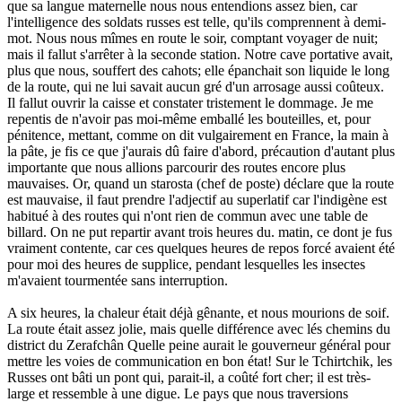
que sa langue maternelle nous nous entendions assez bien, car
l'intelligence des soldats russes est telle, qu'ils comprennent à demi-
mot. Nous nous mîmes en route le soir, comptant voyager de nuit;
mais il fallut s'arrêter à la seconde station. Notre cave portative avait,
plus que nous, souffert des cahots; elle épanchait son liquide le long
de la route, qui ne lui savait aucun gré d'un arrosage aussi coûteux.
Il fallut ouvrir la caisse et constater tristement le dommage. Je me
repentis de n'avoir pas moi-même emballé les bouteilles, et, pour
pénitence, mettant, comme on dit vulgairement en France, la main à
la pâte, je fis ce que j'aurais dû faire d'abord, précaution d'autant plus
importante que nous allions parcourir des routes encore plus
mauvaises. Or, quand un starosta (chef de poste) déclare que la route
est mauvaise, il faut prendre l'adjectif au superlatif car l'indigène est
habitué à des routes qui n'ont rien de commun avec une table de
billard. On ne put repartir avant trois heures du. matin, ce dont je fus
vraiment contente, car ces quelques heures de repos forcé avaient été
pour moi des heures de supplice, pendant lesquelles les insectes
m'avaient tourmentée sans interruption.
A six heures, la chaleur était déjà gênante, et nous mourions de soif.
La route était assez jolie, mais quelle différence avec lés chemins du
district du Zerafchân Quelle peine aurait le gouverneur général pour
mettre les voies de communication en bon état! Sur le Tchirtchik, les
Russes ont bâti un pont qui, parait-il, a coûté fort cher; il est très-
large et ressemble à une digue. Le pays que nous traversions