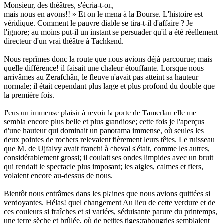
Monsieur, des théâtres, s'écria-t-on,
mais nous en avons!! » Et on le mena à la Bourse. L'histoire est
véridique. Comment le pauvre diable se tira-t-il d'affaire ? Je
l'ignore; au moins put-il un instant se persuader qu'il a été réellement
directeur d'un vrai théâtre à Tachkend.
Nous reprîmes donc la route que nous avions déjà parcourue; mais
quelle différence! il faisait une chaleur étouffante. Lorsque nous
arrivâmes au Zerafchân, le fleuve n'avait pas atteint sa hauteur
normale; il était cependant plus large et plus profond du double que
la première fois.
J'eus un immense plaisir à revoir la porte de Tamerlan elle me
sembla encore plus belle et plus grandiose; cette fois je l'aperçus
d'une hauteur qui dominait un panorama immense, où seules les
deux pointes de rochers relevaient fièrement leurs têtes. Le ruisseau
que M. de Ujfalvy avait franchi à cheval s'était, comme les autres,
considérablement grossi; il coulait ses ondes limpides avec un bruit
qui rendait le spectacle plus imposant; les aigles, calmes et fiers,
volaient encore au-dessus de nous.
Bientôt nous entrâmes dans les plaines que nous avions quittées si
verdoyantes. Hélas! quel changement Au lieu de cette verdure et de
ces couleurs si fraîches et si variées, séduisante parure du printemps,
une terre sèche et brûlée, où de petites tiges:rabougries semblaient