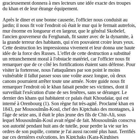
gracieusement donnera à mes lecteurs une idée exacte des troupes
du khan et de leur étrange équipement.
Après le diner et une bonne causerie, l'officier nous conduisit au
jardin; il nous fit voir l'endroit où était le mur qui le fermait autrefois,
mur énorme en longueur et en largeur, que le général Skobelef,
l'ancien gouverneur du Ferghanah, fit sauter avec de la dynamite, à
la grande terreur des habitants, qui n'en pouvaient croire leurs yeux.
Cette destruction les impressionna vivement et leur donna une haute
idée de la force des Russes. L'effet de cette destruction a substitué
un retranchement moral à l'obstacle matériel, car l'officier nous fit
remarquer que de ce côté les fortifications étaient sans défense. Pour
visiter la forteresse, nous l'attaquâmes par son point le moins
vulnérable il fallut passer sous une voûte assez longue, où deux
canons pourraient arrêter toute une armée. Notre guide nous fit
remarquer l'endroit où le khan faisait pendre ses victimes, dont il
surveillait l'exécution d'une de ses fenêtres, sans se déranger. Le
dernier des khans qui habitaient ce palais était Khoudaïar, qui est
interné à Orenbourg (1). Son règne fut très-agité. Proclamé khan en
1843, par Mousoulmân-Koul, chef des Kiptchaks des montagnes, à
l'àge de seize ans, il était le plus jeune des fils de Chir-Ali, sous
lequel Mousoulmân-Koul avait régné de fait. Mousoulmân conscrva
son autorité pendant huit ans de tutelle, pour perdre la vie sur les
ordres de son pupille, comme je l'ai aussi raconté plus haut. Terrifiés
par ces dernières exécutions, les Kiptchaks (Kara-Kirghises