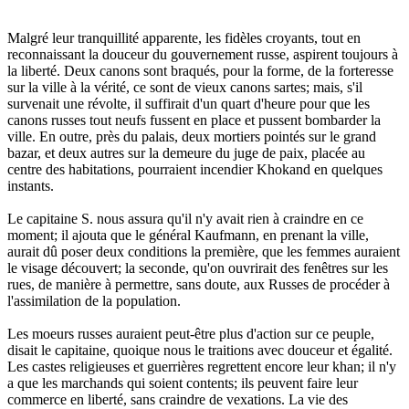
Malgré leur tranquillité apparente, les fidèles croyants, tout en
reconnaissant la douceur du gouvernement russe, aspirent toujours à
la liberté. Deux canons sont braqués, pour la forme, de la forteresse
sur la ville à la vérité, ce sont de vieux canons sartes; mais, s'il
survenait une révolte, il suffirait d'un quart d'heure pour que les
canons russes tout neufs fussent en place et pussent bombarder la
ville. En outre, près du palais, deux mortiers pointés sur le grand
bazar, et deux autres sur la demeure du juge de paix, placée au
centre des habitations, pourraient incendier Khokand en quelques
instants.
Le capitaine S. nous assura qu'il n'y avait rien à craindre en ce
moment; il ajouta que le général Kaufmann, en prenant la ville,
aurait dû poser deux conditions la première, que les femmes auraient
le visage découvert; la seconde, qu'on ouvrirait des fenêtres sur les
rues, de manière à permettre, sans doute, aux Russes de procéder à
l'assimilation de la population.
Les moeurs russes auraient peut-être plus d'action sur ce peuple,
disait le capitaine, quoique nous le traitions avec douceur et égalité.
Les castes religieuses et guerrières regrettent encore leur khan; il n'y
a que les marchands qui soient contents; ils peuvent faire leur
commerce en liberté, sans craindre de vexations. La vie des