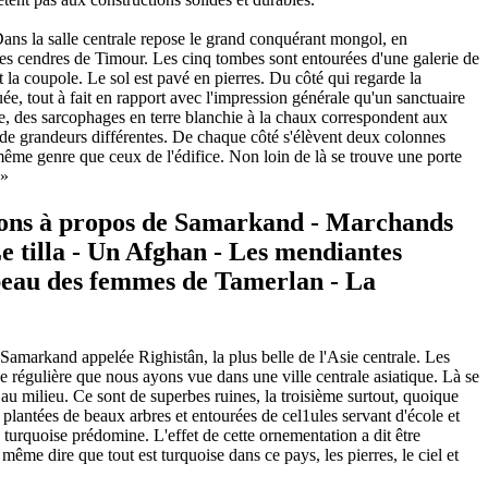
ans la salle centrale repose le grand conquérant mongol, en
t les cendres de Timour. Les cinq tombes sont entourées d'une galerie de
la coupole. Le sol est pavé en pierres. Du côté qui regarde la
ée, tout à fait en rapport avec l'impression générale qu'un sanctuaire
pte, des sarcophages en terre blanchie à la chaux correspondent aux
es de grandeurs différentes. De chaque côté s'élèvent deux colonnes
même genre que ceux de l'édifice. Non loin de là se trouve une porte
 »
tions à propos de Samarkand - Marchands
 Le tilla - Un Afghan - Les mendiantes
mbeau des femmes de Tamerlan - La
Samarkand appelée Righistân, la plus belle de l'Asie centrale. Les
ce régulière que nous ayons vue dans une ville centrale asiatique. Là se
au milieu. Ce sont de superbes ruines, la troisième surtout, quoique
 plantées de beaux arbres et entourées de cel1ules servant d'école et
a turquoise prédomine. L'effet de cette ornementation a dit être
 même dire que tout est turquoise dans ce pays, les pierres, le ciel et