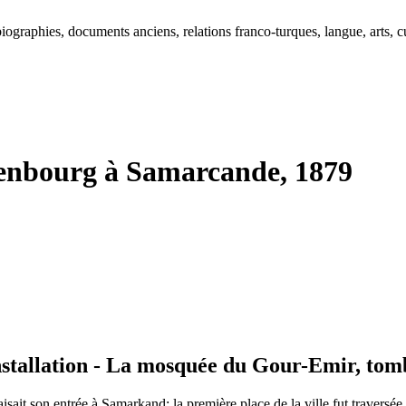
ographies, documents anciens, relations franco-turques, langue, arts, cu
enbourg à Samarcande, 1879
Installation - La mosquée du Gour-Emir, to
sait son entrée à Samarkand; la première place de la ville fut traversée 