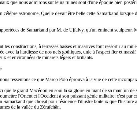
maux que nous admirons sur leurs ruines sont d'une époque bien postéri
'un célèbre astronome. Quelle devait être belle cette Samarkand lorsque d
rapportéees de Samarkand par M. de Ujfalvy, qu'un éminent sculpteur, M.
es constructions, à terrasses basses et massives font ressortir au milie
ée avec la hardiesse de nos nefs gothiques, unie à l'aspect fier et mass
ux et environnées de minarets légers et brillants.
 »
 nous ressentons ce que Marco Polo éprouva à la vue de cette incompara
 ici que le grand Macédonien souilla sa gloire en tuant de sa main un de
ettre l'Orient et l'Occident à son puissant génie militaire; c'est par c
n Samarkand que choisit pour résidence l'illustre boiteux que l'histoire ap
fumés de la vallée du Zérafchân.