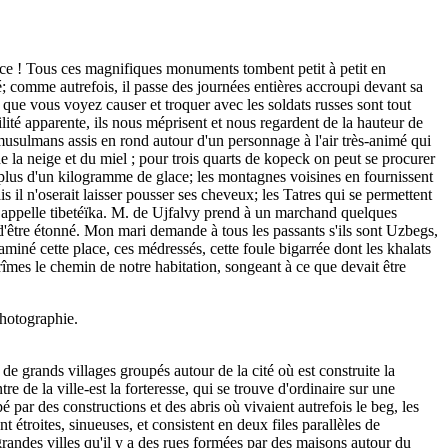
nce ! Tous ces magnifiques monuments tombent petit à petit en
é; comme autrefois, il passe des journées entières accroupi devant sa
e vous voyez causer et troquer avec les soldats russes sont tout
lité apparente, ils nous méprisent et nous regardent de la hauteur de
musulmans assis en rond autour d'un personnage à l'air très-animé qui
e la neige et du miel ; pour trois quarts de kopeck on peut se procurer
 plus d'un kilogramme de glace; les montagnes voisines en fournissent
is il n'oserait laisser pousser ses cheveux; les Tatres qui se permettent
on appelle tibetéïka. M. de Ujfalvy prend à un marchand quelques
 d'être étonné. Mon mari demande à tous les passants s'ils sont Uzbegs,
aminé cette place, ces médressés, cette foule bigarrée dont les khalats
rîmes le chemin de notre habitation, songeant à ce que devait être
hotographie.
 de grands villages groupés autour de la cité où est construite la
e de la ville-est la forteresse, qui se trouve d'ordinaire sur une
é par des constructions et des abris où vivaient autrefois le beg, les
t étroites, sinueuses, et consistent en deux files parallèles de
 grandes villes qu'il y a des rues formées par des maisons autour du