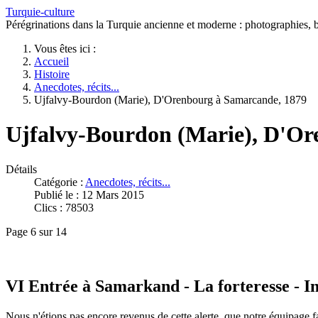
Turquie-culture
Pérégrinations dans la Turquie ancienne et moderne : photographies, bi
Vous êtes ici :
Accueil
Histoire
Anecdotes, récits...
Ujfalvy-Bourdon (Marie), D'Orenbourg à Samarcande, 1879
Ujfalvy-Bourdon (Marie), D'Or
Détails
Catégorie :
Anecdotes, récits...
Publié le : 12 Mars 2015
Clics : 78503
Page 6 sur 14
VI Entrée à Samarkand - La forteresse - 
Nous n'étions pas encore revenus de cette alerte, que notre équipage fai