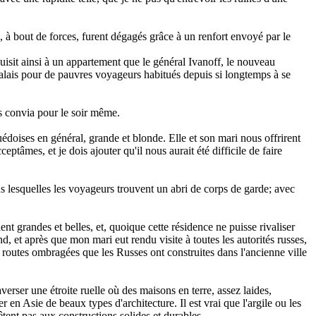
, à bout de forces, furent dégagés grâce à un renfort envoyé par le
duisit ainsi à un appartement que le général Ivanoff, le nouveau
palais pour de pauvres voyageurs habitués depuis si longtemps à se
s convia pour le soir même.
édoises en général, grande et blonde. Elle et son mari nous offrirent
ptâmes, et je dois ajouter qu'il nous aurait été difficile de faire
us lesquelles les voyageurs trouvent un abri de corps de garde; avec
t grandes et belles, et, quoique cette résidence ne puisse rivaliser
 et après que mon mari eut rendu visite à toutes les autorités russes,
 routes ombragées que les Russes ont construites dans l'ancienne ville
erser une étroite ruelle où des maisons en terre, assez laides,
en Asie de beaux types d'architecture. Il est vrai que l'argile ou les
êtent pas aux constructions solides et durables.