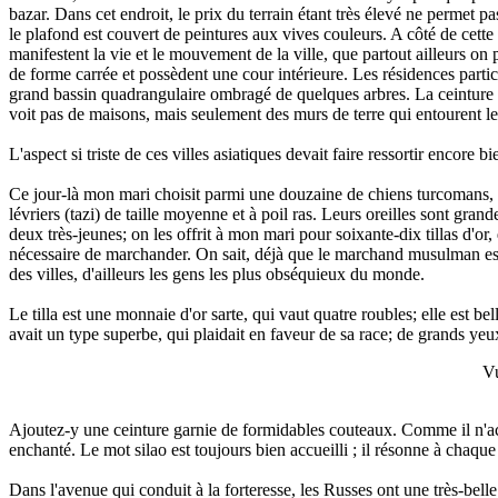
bazar. Dans cet endroit, le prix du terrain étant très élevé ne permet
le plafond est couvert de peintures aux vives couleurs. A côté de cette 
manifestent la vie et le mouvement de la ville, que partout ailleurs on 
de forme carrée et possèdent une cour intérieure. Les résidences parti
grand bassin quadrangulaire ombragé de quelques arbres. La ceinture de 
voit pas de maisons, mais seulement des murs de terre qui entourent le
L'aspect si triste de ces villes asiatiques devait faire ressortir encore
Ce jour-là mon mari choisit parmi une douzaine de chiens turcomans, q
lévriers (tazi) de taille moyenne et à poil ras. Leurs oreilles sont grande
deux très-jeunes; on les offrit à mon mari pour soixante-dix tillas d'or
nécessaire de marchander. On sait, déjà que le marchand musulman est a
des villes, d'ailleurs les gens les plus obséquieux du monde.
Le tilla est une monnaie d'or sarte, qui vaut quatre roubles; elle est
avait un type superbe, qui plaidait en faveur de sa race; de grands yeux
Vu
Ajoutez-y une ceinture garnie de formidables couteaux. Comme il n'acce
enchanté. Le mot silao est toujours bien accueilli ; il résonne à chaqu
Dans l'avenue qui conduit à la forteresse, les Russes ont une très-be