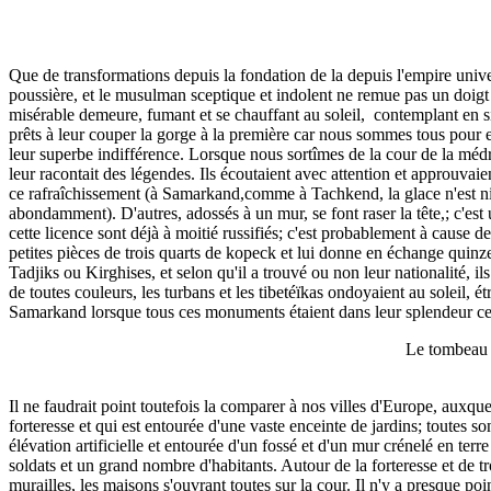
Que de transformations depuis la fondation de la depuis l'empire univ
poussière, et le musulman sceptique et indolent ne remue pas un doigt p
misérable demeure, fumant et se chauffant au soleil, contemplant en 
prêts à leur couper la gorge à la première car nous sommes tous pour eu
leur superbe indifférence. Lorsque nous sortîmes de la cour de la méd
leur racontait des légendes. Ils écoutaient avec attention et approuvai
ce rafraîchissement (à Samarkand,comme à Tachkend, la glace n'est ni 
abondamment). D'autres, adossés à un mur, se font raser la tête,; c'est u
cette licence sont déjà à moitié russifiés; c'est probablement à cause
petites pièces de trois quarts de kopeck et lui donne en échange quinz
Tadjiks ou Kirghises, et selon qu'il a trouvé ou non leur nationalité, i
de toutes couleurs, les turbans et les tibetéïkas ondoyaient au soleil,
Samarkand lorsque tous ces monuments étaient dans leur splendeur certe
Le tombeau 
Il ne faudrait point toutefois la comparer à nos villes d'Europe, auxquel
forteresse et qui est entourée d'une vaste enceinte de jardins; toutes so
élévation artificielle et entourée d'un fossé et d'un mur crénelé en terr
soldats et un grand nombre d'habitants. Autour de la forteresse et de tro
murailles, les maisons s'ouvrant toutes sur la cour. Il n'y a presque po