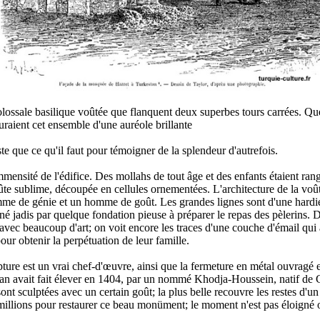
lossale basilique voûtée que flanquent deux superbes tours carrées. Quel
touraient cet ensemble d'une auréole brillante
ste que ce qu'il faut pour témoigner de la splendeur d'autrefois.
mensité de l'édifice. Des mollahs de tout âge et des enfants étaient rangé
ûte sublime, découpée en cellules ornementées. L'architecture de la voûte
me de génie et un homme de goût. Les grandes lignes sont d'une hardiess
né jadis par quelque fondation pieuse à préparer le repas des pèlerins. De
ec beaucoup d'art; on voit encore les traces d'une couche d'émail qui a 
our obtenir la perpétuation de leur famille.
ture est un vrai chef-d'œuvre, ainsi que la fermeture en métal ouvragé e
an avait fait élever en 1404, par un nommé Khodja-Houssein, natif de C
nt sculptées avec un certain goût; la plus belle recouvre les restes d'un 
 millions pour restaurer ce beau monüment; le moment n'est pas éloigné 