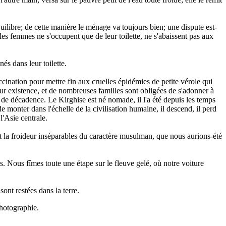
ilibre; de cette manière le ménage va toujours bien; une dispute est-
e, les femmes ne s'occupent que de leur toilette, ne s'abaissent pas aux
és dans leur toilette.
cination pour mettre fin aux cruelles épidémies de petite vérole qui
r existence, et de nombreuses familles sont obligées de s'adonner à
et de décadence. Le Kirghise est né nomade, il l'a été depuis les temps
de monter dans l'échelle de la civilisation humaine, il descend, il perd
l'Asie centrale.
e et la froideur inséparables du caractère musulman, que nous aurions-été
s. Nous fîmes toute une étape sur le fleuve gelé, où notre voiture
sont restées dans la terre.
photographie.