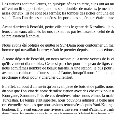
Les stations sont meilleures, et, quoique bâties en terre, elles ont au
offrent un lit supportable quand ils sont doublés de matelas; je me hât
assez curieux. Ils ne sont pas fermés; les tombes des riches ont une es
soleil. Dans l'un de ces cimetières, les portiques supérieurs étaient tr
Avant d'arriver à Perofski, petite ville dans le genre de Kazalinsk, 
leurs chameaux attachés les uns aux autres par les naseaux, celui de de
se prélassaient à cheval.
Nous avons été obligés de quitter le Syr-Daria pour contourner un ma
homme qui travaillait la terre; c'était le premier depuis que nous étion
A notre départ de Perofski, on nous raconta qu'à trente verstes de la v
qu'ils vendent dix roubles. Ce n'est pas cher pour une peau de tigre, 
nous admirâmes nombre de beaux faisans. A une station, je bus pour la
avancions cahin-caha d'une station à l'autre, lorsqu'il nous fallut comp
prochaine station pour y chercher du renfort.
En effet, au bout d'un ravin qu'on avait pavé de bois et de paille, nous
du soir que l'on vint de notre dernière station avec des chevaux pour 
Kourgane, Saourane. Près de ces dernières ruines nous eûmes la malcha
Turkestan. Le temps était superbe, nous pouvions admirer la belle mo
ces éternelles steppes que nous avions retrouvées depuis Yani-Kourgane.
bonheur. Il y avait encore une rivière à traverser avant d'atteindre 
dans l'eau, les excitant par leurs cris à traverser. Malgré leur haute 