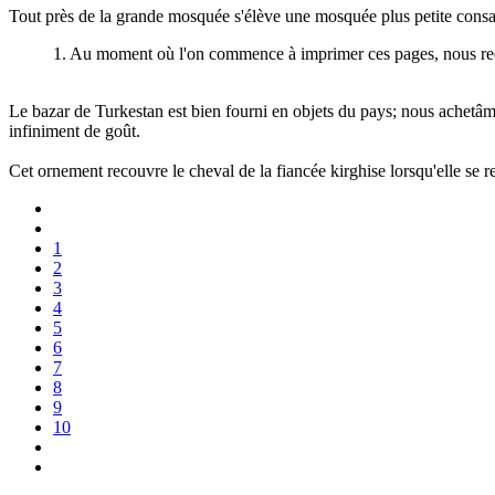
Tout près de la grande mosquée s'élève une mosquée plus petite consacr
1. Au moment où l'on commence à imprimer ces pages, nous rece
Le bazar de Turkestan est bien fourni en objets du pays; nous achetâm
infiniment de goût.
Cet ornement recouvre le cheval de la fiancée kirghise lorsqu'elle se r
1
2
3
4
5
6
7
8
9
10