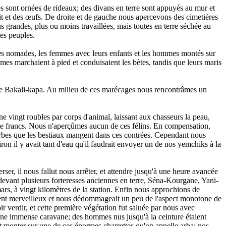
res sont ornées de rideaux; des divans en terre sont appuyés au mur et
lait et des œufs. De droite et de gauche nous apercevons des cimetières
s grandes, plus ou moins travaillées, mais toutes en terre séchée au
ces peuples.
ises nomades, les femmes avec leurs enfants et les hommes montés sur
mmes marchaient à pied et conduisaient les bètes, tandis que leurs maris
lle Bakali-kapa. Au milieu de ces marécages nous rencontrâmes un
ne vingt roubles par corps d'animal, laissant aux chasseurs la peau,
rente francs. Nous n'aperçûmes aucun de ces félins. En compensation,
herbes que les bestiaux mangent dans ces contrées. Cependant nous
iron il y avait tant d'eau qu'il faudrait envoyer un de nos yemchiks à la
rser, il nous fallut nous arrêter, et attendre jusqu'à une heure avancée
 devant plusieurs forteresses anciennes en terre, Séna-Kourgane, Yani-
rs, à vingt kilomètres de la station. Enfin nous approchions de
iment merveilleux et nous dédommageait un peu de l'aspect monotone de
r verdir, et cette première végétation fut saluée par nous avec
'une immense caravane; des hommes nus jusqu'à la ceinture étaient
ent monter sur une de ces énormes charrettes qu'on appelle arba; nos