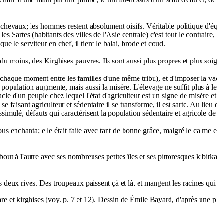
hevaux; les hommes restent absolument oisifs. Véritable politique d'équ
 les Sartes (habitants des villes de l'Asie centrale) c'est tout le contrair
ue le serviteur en chef, il tient le balai, brode et coud.
u moins, des Kirghises pauvres. Ils sont aussi plus propres et plus soign
 chaque moment entre les familles d'une même tribu), et d'imposer la vac
pulation augmente, mais aussi la misère. L'élevage ne suffit plus à leu
tacle d'un peuple chez lequel l'état d'agriculteur est un signe de misère 
e faisant agriculteur et sédentaire il se transforme, il est sarte. Au lieu 
ssimulé, défauts qui caractérisent la population sédentaire et agricole de 
 nous enchanta; elle était faite avec tant de bonne grâce, malgré le calm
out à l'autre avec ses nombreuses petites îles et ses pittoresques kibitka
s deux rives. Des troupeaux paissent çà et là, et mangent les racines qui 
e et kirghises (voy. p. 7 et 12). Dessin de Émile Bayard, d'après une 