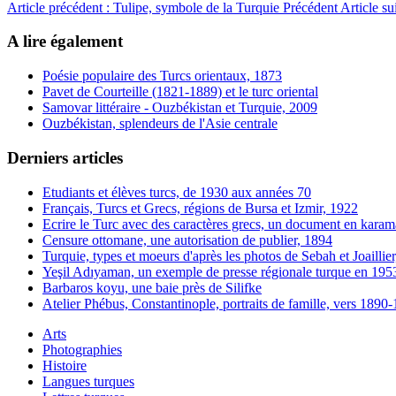
Article précédent : Tulipe, symbole de la Turquie
Précédent
Article s
A lire également
Poésie populaire des Turcs orientaux, 1873
Pavet de Courteille (1821-1889) et le turc oriental
Samovar littéraire - Ouzbékistan et Turquie, 2009
Ouzbékistan, splendeurs de l'Asie centrale
Derniers articles
Etudiants et élèves turcs, de 1930 aux années 70
Français, Turcs et Grecs, régions de Bursa et Izmir, 1922
Ecrire le Turc avec des caractères grecs, un document en karam
Censure ottomane, une autorisation de publier, 1894
Turquie, types et moeurs d'après les photos de Sebah et Joaillie
Yeşil Adıyaman, un exemple de presse régionale turque en 195
Barbaros koyu, une baie près de Silifke
Atelier Phébus, Constantinople, portraits de famille, vers 1890
Arts
Photographies
Histoire
Langues turques