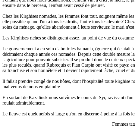
ensuite dans le berceau, l'enfant avait cessé de pleurer.
Chez les Kirghises nomades, les femmes font tout, soignent même les c
elle possible quand l'un a tous les droits, l'autre tous les devoirs? Chez
soins du ménage, qu'elles abandonnent à leurs serviteurs; le mari n'est q
Les Kirghises riches se distinguent assez, au point de vue du costume d
Le gouvernement a eu soin d'abolir les bamanta, (guerre qui éclatait à
décimaient chaque année ces nomades. Depuis cette double mesure la po
l'agriculture pour pouvoir subsister. Il se produit donc le curieux spec
les plus reculés, quand Rubrequis et Plan Carpin ont visité ce pays; en s
sa franchise et son honnêteté et il devient rapidement lâche, cruel et di
Il fallait prendre congé de nos hôtes, dont l'hospitalité toute kirghise
mal venus de nous en plaindre.
En sortant de Kazalinsk nous suivîmes le cours du Syr, ravissant d'un b
roulait admirablement.
Le fleuve est quelquefois si large qu'on en discerne à peine à la fois le
Femmes tatar