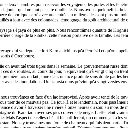
 moins deux chambres pour recevoir les voyageurs; les portes et les fenêt
e d'ajouter qu'il ne faut pas être douillette. Nous avons quelquefois du 
pèce de portique carré avec une entrée au milieu; elles sont plus ou moin
availlés à jour avec des colonnades, témoignage du goût architectural de 
le paysage s'égaya de plus en plus. Nous rencontrâmes quantité de Kirgh
rrière chargé de la kibitka, cette maison portative de la famille. Les fe
récage qui va depuis le fort Karmaktchi jusqu'à Perofski et qu'on appe
s sortis d'Orenbourg.
ille on avait tué trois tigres dans la semaine. Le gouvernement russe don
car ces dix roubles, au cours du jour, n'équivalent qu'à vingt-cinq ou t
 première fois un lait jaune clair, nuance produite sans doute par les 
ter avec les inondations. Un starosta nous prévint qu'à vingt verstes env
 nous trouvâmes en face d'un lac improvisé. Après avoir tenté de le trave
nous tirer de ce mauvais pas. Ce jour-là et le lendemain, nous passâmes
nce d'avoir à traverser une rivière à onze heures du soir, au mois de ma
ntagne du Kara-taou avec ses pics couverts de neige. L'effet était vra
 Mais l'aspect de celles-ci était bien différent, on commençait à les voi
Turkestan. Nous y trouvâmes une foule de chameaux qui faisaient partie d
taille, ces animaux en avaient jusqu'au poitrail. D'autres hommes nous fir