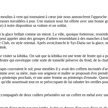
es moulins à vent qui tournaient à cœur joie nous annoncèrent l'approc
 terrasses travaillées à jour. Une maison nous fut offerte avec une bonne 
e) à notre disposition sa voiture et un soldat.
 la glace brillait comme un miroir. La ville, quoique forteresse, ressem
peut appeler ainsi des groupes d'arbres ressemblant à des manches à balai
 Club, en style oriental. Après avoir,franchi le Syr-Daria sur la glace,
insk.
 visiter sa kibitka. On sait que la kibitka est une tente de feutre qui a
eutre qui enveloppe cette sorte de tonnelle préserve du froid, de la chale
apis couvraient le sol; pour meubles il y avait des coffrets incrustés d'a
emme avec sa mère, mais son seigneur et maître se proposait d'en prendre
e au printemps prochain, et une autre femme au printemps d'ensuite. Ques
 qu'elle nourrissait tout en se préoccupant de lui rabattre les oreilles po
ccompagnés de deux cuillers présentées sur un coffret en métal avec une 
enant d'une main par une jambe, le tint au-dessus d'un seau d'eau et, de l'