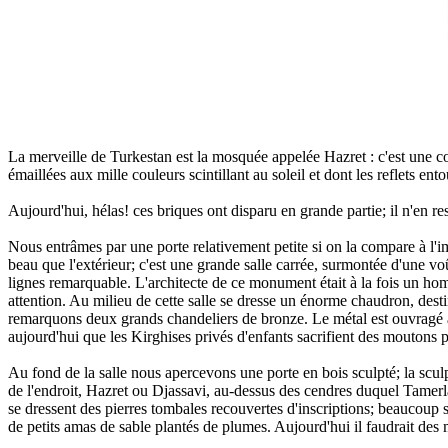
La merveille de Turkestan est la mosquée appelée Hazret : c'est une co
émaillées aux mille couleurs scintillant au soleil et dont les reflets en
Aujourd'hui, hélas! ces briques ont disparu en grande partie; il n'en re
Nous entrâmes par une porte relativement petite si on la compare à l'im
beau que l'extérieur; c'est une grande salle carrée, surmontée d'une vo
lignes remarquable. L'architecte de ce monument était à la fois un hom
attention. Au milieu de cette salle se dresse un énorme chaudron, desti
remarquons deux grands chandeliers de bronze. Le métal est ouvragé av
aujourd'hui que les Kirghises privés d'enfants sacrifient des moutons p
Au fond de la salle nous apercevons une porte en bois sculpté; la sculp
de l'endroit, Hazret ou Djassavi, au-dessus des cendres duquel Tamerl
se dressent des pierres tombales recouvertes d'inscriptions; beaucoup so
de petits amas de sable plantés de plumes. Aujourd'hui il faudrait des