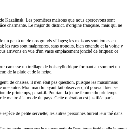
he de Kazalinsk. Les premières maisons que nous apercevons sont
grâce charmante. Le major du district, d'origine française, mais qui ne
ble un peu à un de nos grands villages; les maisons sont toutes en
; les rues sont malpropres, sans trottoirs, bien entendu et la voirie y
 nous arrivons en vue d'un vaste emplacement jonché de briques; ce
 pour carcasse un treillage de bois cylindrique formant au sommet un
ur, de la pluie et de la neige.
rgent; de chaises, il n'en était pas question, puisque les musulmans
 une autre. Mon mari lui ayant fait observer qu'il pouvait bien se
tion de printemps, paraît-il. Pourtant la jeune femme du printemps
ur le mettre à la mode du pays. Cette opération est justifiée par la
espèce de petite serviette; les autres personnes burent leur thé dans
autre main, versa sur le pauvre petit de l'eau toute froide; elle le remit