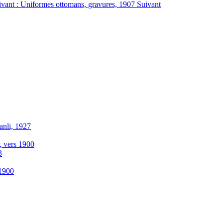
uivant : Uniformes ottomans, gravures, 1907
Suivant
anli, 1927
r, vers 1900
3
-1900