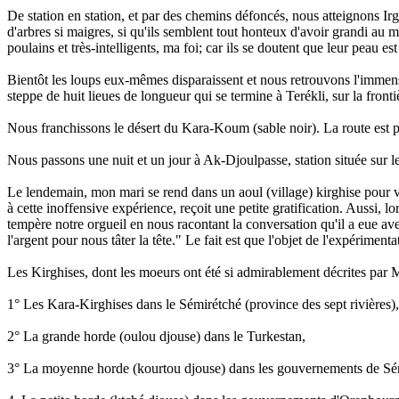
De station en station, et par des chemins défoncés, nous atteignons Irg
d'arbres si maigres, si qu'ils semblent tout honteux d'avoir grandi au 
poulains et très-intelligents, ma foi; car ils se doutent que leur peau e
Bientôt les loups eux-mêmes disparaissent et nous retrouvons l'immensi
steppe de huit lieues de longueur qui se termine à Terékli, sur la fronti
Nous franchissons le désert du Kara-Koum (sable noir). La route est 
Nous passons une nuit et un jour à Ak-Djoulpasse, station située sur les
Le lendemain, mon mari se rend dans un aoul (village) kirghise pour vi
à cette inoffensive expérience, reçoit une petite gratification. Aussi, l
tempère notre orgueil en nous racontant la conversation qu'il a eue av
l'argent pour nous tâter la tête." Le fait est que l'objet de l'expérimen
Les Kirghises, dont les moeurs ont été si admirablement décrites par
1° Les Kara-Kirghises dans le Sémirétché (province des sept rivières)
2° La grande horde (oulou djouse) dans le Turkestan,
3° La moyenne horde (kourtou djouse) dans les gouvernements de Sémi