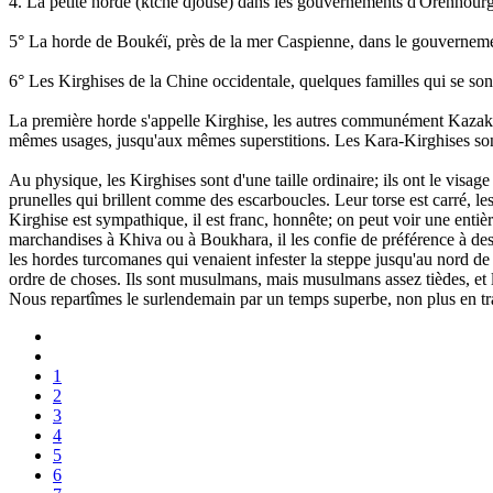
4. La petite horde (ktché djouse) dans les gouvernements d'Orenhourg,
5° La horde de Boukéï, près de la mer Caspienne, dans le gouverneme
6° Les Kirghises de la Chine occidentale, quelques familles qui se son
La première horde s'appelle Kirghise, les autres communément Kazaks 
mêmes usages, jusqu'aux mêmes superstitions. Les Kara-Kirghises sont
Au physique, les Kirghises sont d'une taille ordinaire; ils ont le visa
prunelles qui brillent comme des escarboucles. Leur torse est carré, les 
Kirghise est sympathique, il est franc, honnête; on peut voir une entiè
marchandises à Khiva ou à Boukhara, il les confie de préférence à des Ki
les hordes turcomanes qui venaient infester la steppe jusqu'au nord de l
ordre de choses. Ils sont musulmans, mais musulmans assez tièdes, et 
Nous repartîmes le surlendemain par un temps superbe, non plus en traî
1
2
3
4
5
6