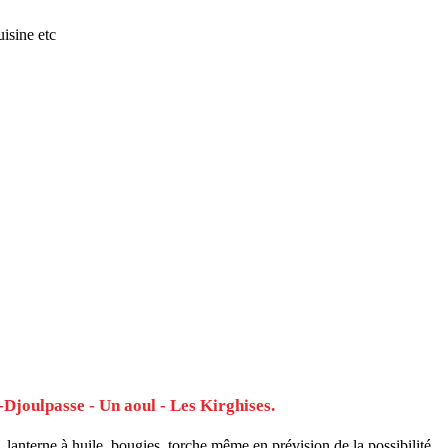
isine etc
-Djoulpasse - Un aoul - Les Kirghises.
, lanterne à huile, bougies, torche même en prévision de la possibilité