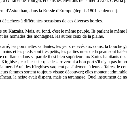
 d'Oural et de Tourgaï, et dans les environs de la mer d'Aral. C'est la 
nt d'Astrakhan, dans la Russie d'Europe (depuis 1801 seulement).
t détachées à différentes occasions de ces diverses hordes.
ou Kaïzaks. Mais, au fond, c'est le même peuple. Ils parlent la même la
 les nomades des montagnes, les autres ceux de la plaine.
ge carré, les pommettes saillantes, les yeux relevés aux coins, la bouch
mains et les pieds sont très petits, les parties nues de la peau sont hâlée
re confiance dans sa parole il est bien supérieur aux Sartes habitants d
rghises, car il est sûr qu'elles arriveront à bon port s'il n'y a pas imp
a mer d'Aral, les Kirghises vaquent paisiblement à leurs affaires, le com
leurs femmes sortent toujours visage découvert; elles montent admirabl
neau, la neige avait disparu, mais en tarantasse, Quel instrument de ma