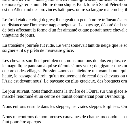
de nous égarer la nuit. Notre domcstique, Paul, loué à Saint-Pétersbou
est un Allemand des provinces baltiques: outre sa langue maternelle, il
Le froid était de vingt degrés; il neigeait un peu; à notre traîneau éta
en distance sur l'immense nappe neigeuse. Le paysage, décoré de la so
de bois affectant la forme d'un fer aimanté et que portait notre cheval
vingtaine de jours.
La troisième journée fut rude. Le vent soulevait tant de neige que le sol
soigner et il s'y prêta de mauvaise grâce.
Les chevaux soufflent péniblement, nous montons dc plus en plus; ce d
le magnifique panorama qui se déroule à nos yeux; de gigantesques mas
encore et des villages. Puissions-nous en atteindre un avant la nuit 
haute, le passage si étroit, qu'un mouvement de recul des chevaux ou 
l'Asie est devant nous! Le paysage est plus gracieux, des bosquets orne
Le jour suivant, nous franchissons la rivière de l'Oural sur une glace
marché renommé et un centre de transit commercial pour Orenbourg.
Nous entrons ensuite dans les steppes, les vraies steppes kirghises. On n
Nous rencontrons de nombreuses caravanes de chameaux conduits par des 
faut pour être aperçus.