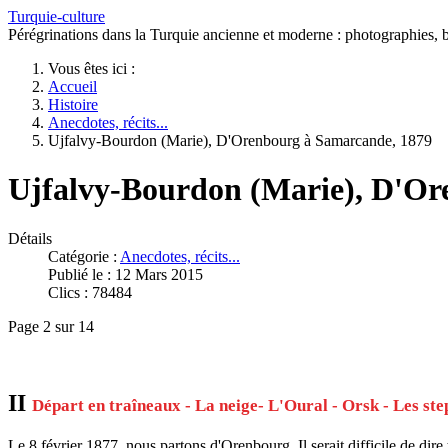
Turquie-culture
Pérégrinations dans la Turquie ancienne et moderne : photographies, bi
Vous êtes ici :
Accueil
Histoire
Anecdotes, récits...
Ujfalvy-Bourdon (Marie), D'Orenbourg à Samarcande, 1879
Ujfalvy-Bourdon (Marie), D'Or
Détails
Catégorie :
Anecdotes, récits...
Publié le : 12 Mars 2015
Clics : 78484
Page 2 sur 14
II
Départ en traîneaux - La neige- L'Oural - Orsk - Les ste
Le 8 février 1877, nous partons d'Orenbourg. Il serait difficile de dir