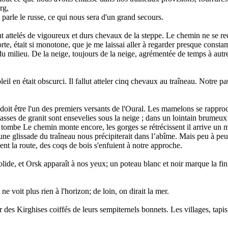
rg,
 parle le russe, ce qui nous sera d'un grand secours.
ient attelés de vigoureux et durs chevaux de la steppe. Le chemin ne se r
rte, était si monotone, que je me laissai aller à regarder presque const
 du milieu. De la neige, toujours de la neige, agrémentée de temps à autr
eil en était obscurci. Il fallut atteler cinq chevaux au traîneau. Notre pau
oit être l'un des premiers versants de l'Oural. Les mamelons se rapproc
ses de granit sont ensevelies sous la neige ; dans un lointain brumeux n
qui tombe Le chemin monte encore, les gorges se rétrécissent il arrive 
une glissade du traîneau nous précipiterait dans l’abîme. Mais peu à pe
nt la route, des coqs de bois s'enfuient à notre approche.
 solide, et Orsk apparaît à nos yeux; un poteau blanc et noir marque la f
e voit plus rien à l'horizon; de loin, on dirait la mer.
Kirghises coiffés de leurs sempiternels bonnets. Les villages, tapis sou