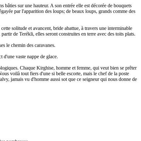
ns bâties sur une hauteur. A son entrée elle est décorée de bouquets
st égayée par l'apparition des loups; de beaux loups, grands comme des
ette solitude et avancent, bride abattue, à travers une interminable
artir de Terékli, elles seront construites en terre avec des toits plats.
ses le chemin des caravanes.
ect d'une vaste nappe de glace.
ropologiques. Chaque Kirghise, homme et femme, qui veut bien se prêter
ous voilà tout fiers d'une si belle escorte, mais le chef de la poste
Ujfalvy, jamais vu d'homme aussi sot que ce seigneur qui nous donne de