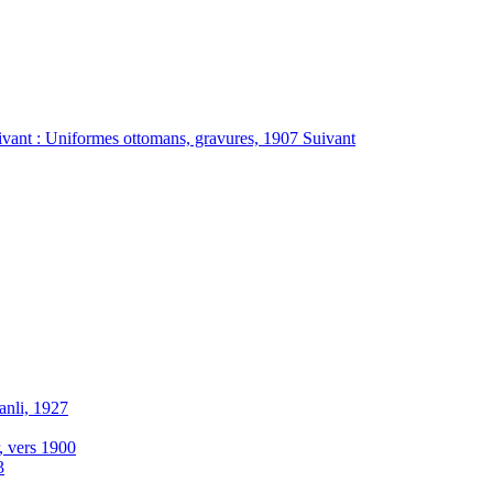
uivant : Uniformes ottomans, gravures, 1907
Suivant
anli, 1927
r, vers 1900
3