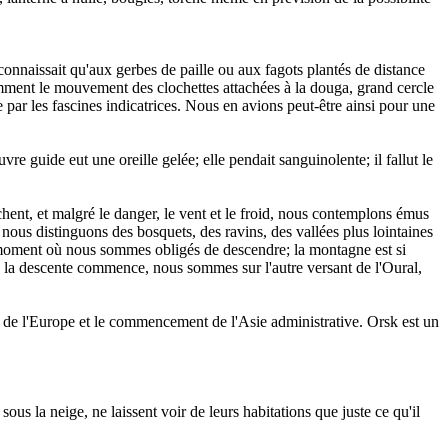
econnaissait qu'aux gerbes de paille ou aux fagots plantés de distance
amment le mouvement des clochettes attachées à la douga, grand cercle
e par les fascines indicatrices. Nous en avions peut-être ainsi pour une
vre guide eut une oreille gelée; elle pendait sanguinolente; il fallut le
hent, et malgré le danger, le vent et le froid, nous contemplons émus
ous distinguons des bosquets, des ravins, des vallées plus lointaines
un moment où nous sommes obligés de descendre; la montagne est si
u la descente commence, nous sommes sur l'autre versant de l'Oural,
in de l'Europe et le commencement de l'Asie administrative. Orsk est un
s la neige, ne laissent voir de leurs habitations que juste ce qu'il