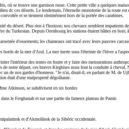
his, où se trouve une garnison russe. Cette petite ville a quelques maiso
milieu dc ces déserts. Le lendemain, l'éternelle monotonie de la route e
st convoitée et se tiennent obstinément hors de la portée des carabines.
té du désert. Plus rien à l'horizon; nos chevaux semblent impatients de c
ère du Turkestan. Depuis Orenhourg les stations étaient bâties en bois; à p
parsemée d'ossements; les chameaux ont tracé avec leurs pauvres carcas
 bords de la mer d'Aral. La mer inerte sous l'étreinte de l'hiver a l'asp
siter l'intérieur des tentes en feutre et y faire des mensurations anth
ors de notre départ, ces braves Kirghises nous font la conduite à cheval. N
ec un de nos gardes d'honneur. "Je n'ai, disait-il, en parlant de M. de 
tation était d'une malpropreté dégoûtante.
 Mme Atkinson, se subdivisent en six hordes
, dans le Ferghanah et sur une partie du fameux plateau de Pamir.
palatinsk et d'Akmollinsk de la Sibéric occidentale.