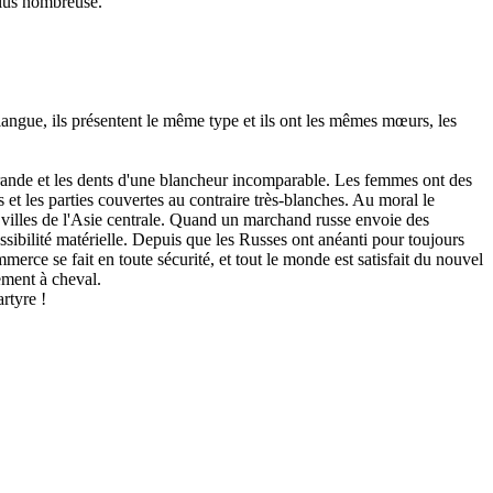
plus nombreuse.
ngue, ils présentent le même type et ils ont les mêmes mœurs, les
e grande et les dents d'une blancheur incomparable. Les femmes ont des
s et les parties couvertes au contraire très-blanches. Au moral le
es villes de l'Asie centrale. Quand un marchand russe envoie des
ossibilité matérielle. Depuis que les Russes ont anéanti pour toujours
merce se fait en toute sécurité, et tout le monde est satisfait du nouvel
ement à cheval.
rtyre !