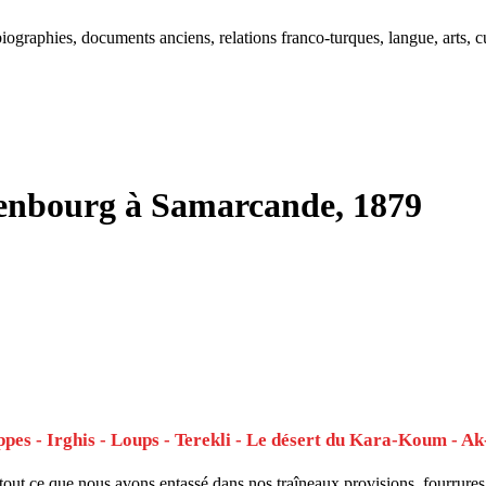
ographies, documents anciens, relations franco-turques, langue, arts, cu
enbourg à Samarcande, 1879
ppes - Irghis - Loups - Terekli - Le désert du Kara-Koum - Ak
e tout ce que nous avons entassé dans nos traîneaux provisions, fourrures