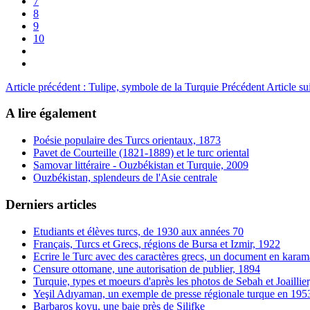
7
8
9
10
Article précédent : Tulipe, symbole de la Turquie
Précédent
Article s
A lire également
Poésie populaire des Turcs orientaux, 1873
Pavet de Courteille (1821-1889) et le turc oriental
Samovar littéraire - Ouzbékistan et Turquie, 2009
Ouzbékistan, splendeurs de l'Asie centrale
Derniers articles
Etudiants et élèves turcs, de 1930 aux années 70
Français, Turcs et Grecs, régions de Bursa et Izmir, 1922
Ecrire le Turc avec des caractères grecs, un document en karam
Censure ottomane, une autorisation de publier, 1894
Turquie, types et moeurs d'après les photos de Sebah et Joaillie
Yeşil Adıyaman, un exemple de presse régionale turque en 195
Barbaros koyu, une baie près de Silifke