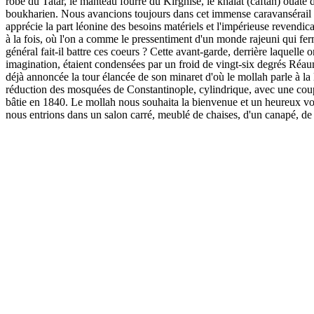
robe du Tatar, le manteau fourré du Kirghise, le khalat (caftan) ouaté 
boukharien. Nous avancions toujours dans cet immense caravansérail que 
apprécie la part léonine des besoins matériels et l'impérieuse revendica
à la fois, où l'on a comme le pressentiment d'un monde rajeuni qui fe
général fait-il battre ces coeurs ? Cette avant-garde, derrière laquel
imagination, étaient condensées par un froid de vingt-six degrés Réa
déjà annoncée la tour élancée de son minaret d'où le mollah parle à la lun
réduction des mosquées de Constantinople, cylindrique, avec une coupol
bâtie en 1840. Le mollah nous souhaita la bienvenue et un heureux voy
nous entrions dans un salon carré, meublé de chaises, d'un canapé, de 