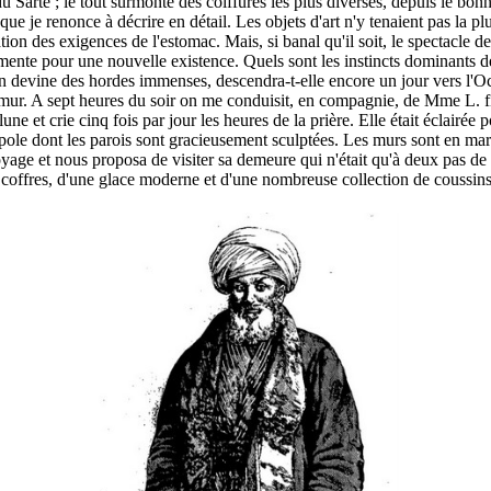
du Sarte ; le tout surmonté des coiffures les plus diverses, depuis le b
je renonce à décrire en détail. Les objets d'art n'y tenaient pas la plu
tion des exigences de l'estomac. Mais, si banal qu'il soit, le spectacle d
rmente pour une nouvelle existence. Quels sont les instincts dominants 
le on devine des hordes immenses, descendra-t-elle encore un jour vers l
umur. A sept heures du soir on me conduisit, en compagnie, de Mme L. 
e et crie cinq fois par jour les heures de la prière. Elle était éclairée p
e dont les parois sont gracieusement sculptées. Les murs sont en marbre 
age et nous proposa de visiter sa demeure qui n'était qu'à deux pas de l
coffres, d'une glace moderne et d'une nombreuse collection de coussins.