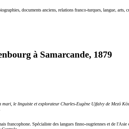
ographies, documents anciens, relations franco-turques, langue, arts, cu
enbourg à Samarcande, 1879
ri, le linguiste et explorateur Charles-Eugène Ujfalvy de Mezö Kösves
.
is francophone. Spécialiste des langues finno-ougriennes et de l'Asie ce