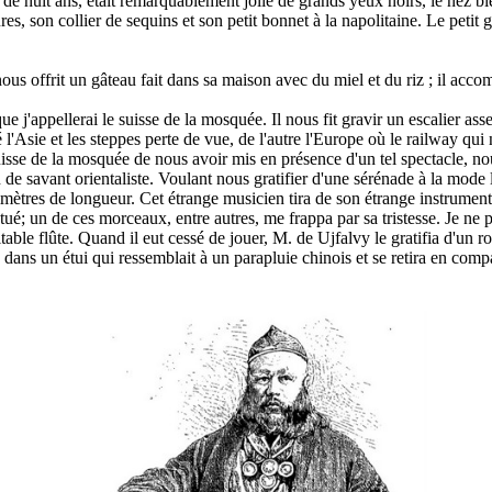
gée de huit ans, était remarquablement jolie de grands yeux noirs, le nez b
es, son collier de sequins et son petit bonnet à la napolitaine. Le petit g
us offrit un gâteau fait dans sa maison avec du miel et du riz ; il accomp
 j'appellerai le suisse de la mosquée. Il nous fit gravir un escalier 
é l'Asie et les steppes perte de vue, de l'autre l'Europe où le railway 
uisse de la mosquée de nous avoir mis en présence d'un tel spectacle, no
 de savant orientaliste. Voulant nous gratifier d'une sérénade à la mode l
ètres de longueur. Cet étrange musicien tira de son étrange instrument 
tué; un de ces morceaux, entre autres, me frappa par sa tristesse. Je ne
le flûte. Quand il eut cessé de jouer, M. de Ujfalvy le gratifia d'un roubl
 dans un étui qui ressemblait à un parapluie chinois et se retira en c