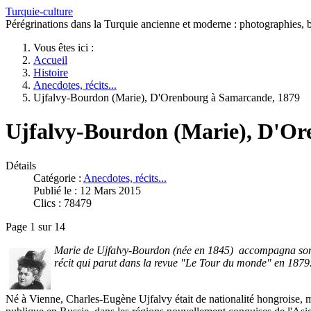
Turquie-culture
Pérégrinations dans la Turquie ancienne et moderne : photographies, bi
Vous êtes ici :
Accueil
Histoire
Anecdotes, récits...
Ujfalvy-Bourdon (Marie), D'Orenbourg à Samarcande, 1879
Ujfalvy-Bourdon (Marie), D'Or
Détails
Catégorie :
Anecdotes, récits...
Publié le : 12 Mars 2015
Clics : 78479
Page 1 sur 14
Marie de Ujfalvy-Bourdon (née en 1845) accompagna son ma
récit qui parut dans la revue "Le Tour du monde" en 1879
Né à Vienne, Charles-Eugène Ujfalvy était de nationalité hongroise, ma