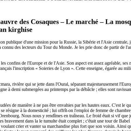
auvre des Cosaques – Le marché – La mosqué
an kirghise
on publique d'une mission pour la Russie, la Sibérie et l'Asie centrale, j
en connu des lecteurs du Tour du Monde. Je les prie donc de partir de l'a
 les confins de l'Europe et de l'Asie. Son aspect est assez agréable, se
français l'inscription « Soieries de Lyon ». Cette enseigne, égarée au mil
mara, rivière qui se jette dans l'Oural, séparant majestueusement l'Europe
mpagne à demi submergées au printemps par la débâcle ; elles sont raviss
audées de manière à ne pas être envahies par les hautes eaux. C'est le 
e résigne à la domesticité ; lui offrît-on l'emploi de femme de chambre
renbourg. Nous nous y rendîmes en traîneau. Le froid était si vif que 
bravement dans la le tumulte était complet ; c'était une tour de Babel en
un voulant crier et vanter sa marchandise plus fort que son voisin. Ainsi qu