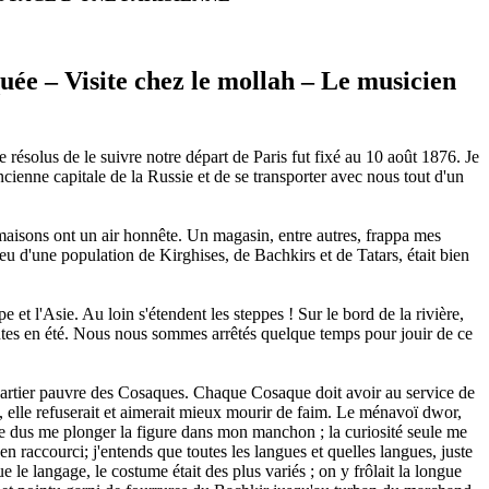
e – Visite chez le mollah – Le musicien
e résolus de le suivre notre départ de Paris fut fixé au 10 août 1876. Je
ncienne capitale de la Russie et de se transporter avec nous tout d'un
s maisons ont un air honnête. Un magasin, entre autres, frappa mes
ieu d'une population de Kirghises, de Bachkirs et de Tatars, était bien
 et l'Asie. Au loin s'étendent les steppes ! Sur le bord de la rivière,
antes en été. Nous nous sommes arrêtés quelque temps pour jouir de ce
quartier pauvre des Cosaques. Chaque Cosaque doit avoir au service de
, elle refuserait et aimerait mieux mourir de faim. Le ménavoï dwor,
je dus me plonger la figure dans mon manchon ; la curiosité seule me
 raccourci; j'entends que toutes les langues et quelles langues, juste
e le langage, le costume était des plus variés ; on y frôlait la longue