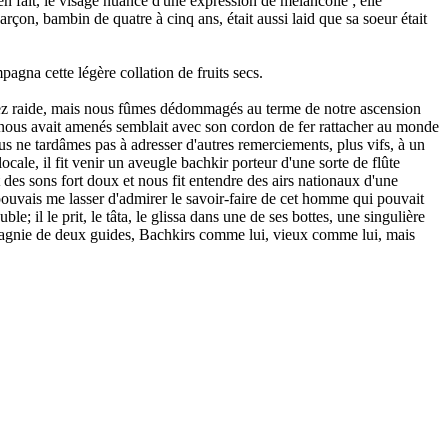
ien fait, le visage nuancé d'une expression de mélancolie ; elle
arçon, bambin de quatre à cinq ans, était aussi laid que sa soeur était
agna cette légère collation de fruits secs.
assez raide, mais nous fûmes dédommagés au terme de notre ascension
qui nous avait amenés semblait avec son cordon de fer rattacher au monde
us ne tardâmes pas à adresser d'autres remerciements, plus vifs, à un
ocale, il fit venir un aveugle bachkir porteur d'une sorte de flûte
des sons fort doux et nous fit entendre des airs nationaux d'une
 pouvais me lasser d'admirer le savoir-faire de cet homme qui pouvait
e; il le prit, le tâta, le glissa dans une de ses bottes, une singulière
ompagnie de deux guides, Bachkirs comme lui, vieux comme lui, mais