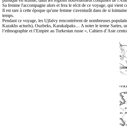
publique en Russie, dans les régions nouvellement conquises de l'Asie
Sa femme l'accompagne alors et fera le récit de ce voyage, qui vient co
Il est rare à cette époque qu'une femme s'aventurât dans de si lointa
temps.
Pendant ce voyage, les Ujfalvy rencontrèrent de nombreuses populations
Kazakhs actuels), Ouzbeks, Karakalpaks… A noter le terme Sartes, une 
l’ethnographie et l’Empire au Turkestan russe », Cahiers d’Asie centra