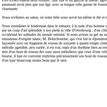
Près d'elles étaient deux enfants ; une fille et un garçon la fillette, â
paraissait avoir plus que son âge, avec sa longue robe garnie de fourrur
charmante.
Nous revînmes au salon, où notre hôte nous servit lui-même le thé et no
Nous montâmes le lendemain dans le minaret, à la suite d'un homme que
par un coup d'ail splendide à nos pieds la ville d'Orenbourg ; d'un côt
occidental les solitudes du monde oriental. Si nous avions su gré au s
musulman d'origine tatare, M. Bektchourine, qui s'est fait la réputation
façonnée avec un fragment de roseau de soixante à quatre-vingts centim
mélodie agréable, peu variée, il est vrai, mais d'un rhythme bien accen
tirer d'un bout de roseau des sons aussi mélodieux que ceux d'une véritab
bourse, il faut en convenir renferma précieusement son bout de roseau
d'un type beaucoup moins beau que le sien.