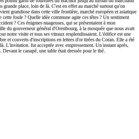
onnet pointu garni de fourrures du Bachkir jusqu'au turban du marchand
s grande place, loin de là. C'est en effet au marché surtout qu'on
evient grandiose dans cette ville frontière, marché européen et asiatique
de cette foule ? Quelle idée commune agite ces têtes ? Un sentiment
'Occident ? Ces énigmes nuageuses, qui se présentaient à mon
fille du gouverneur général d'Orenbourg, à la mosquée que nous avait
our notre visite et tous ses vitraux resplendissaient. L'édifice est une
et couverts d'inscriptions en lettres d'or tirées du Coran. Elle a été
à. L'invitation. fut acceptée avec empressement. Un instant après,
 Devant le canapé, une table était dressée pour le thé.