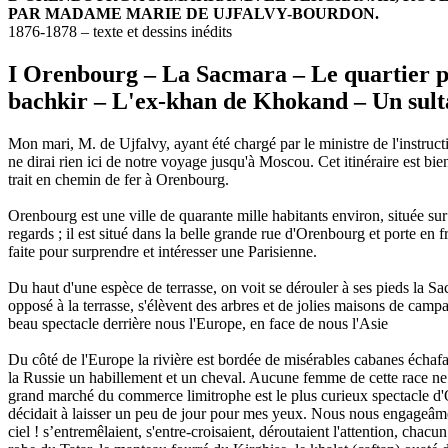
PAR MADAME MARIE DE UJFALVY-BOURDON.
1876-1878 – texte et dessins inédits
I Orenbourg – La Sacmara – Le quartier p
bachkir – L'ex-khan de Khokand – Un sult
Mon mari, M. de Ujfalvy, ayant été chargé par le ministre de l'instructi
ne dirai rien ici de notre voyage jusqu'à Moscou. Cet itinéraire est bi
trait en chemin de fer à Orenbourg.
Orenbourg est une ville de quarante mille habitants environ, située sur
regards ; il est situé dans la belle grande rue d'Orenbourg et porte en 
faite pour surprendre et intéresser une Parisienne.
Du haut d'une espèce de terrasse, on voit se dérouler à ses pieds la Sac
opposé à la terrasse, s'élèvent des arbres et de jolies maisons de ca
beau spectacle derrière nous l'Europe, en face de nous l'Asie
Du côté de l'Europe la rivière est bordée de misérables cabanes échaf
la Russie un habillement et un cheval. Aucune femme de cette race ne s
grand marché du commerce limitrophe est le plus curieux spectacle d'O
décidait à laisser un peu de jour pour mes yeux. Nous nous engageâmes 
ciel ! s’entremêlaient, s'entre-croisaient, déroutaient l'attention, chac