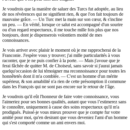
Je voudrois que la manière de saluer des Turcs fut adoptée, au lieu
de nos révérences qui ne signifient rien, & que l'on fait toujours de
mauvaise grâce. — Un Turc met la main sur son cœur, & s'incline
un peu. — En vérité, lorsque ce salut est accompagné d'un sourire
ou d'un regard respectueux, il me touche mille fois plus que nos
bonjours, dont je dispenserois volontiers moitié de mes
connoissances.
Je vois arriver avec plaisir le moment où je me rapprocherai de la
Franconie. J'espère vous y trouver; j'ai mille particularités à vous
raconter, que je ne puis confier à la porte. — Mais j'avoue que je
ferai fâchée de quitter M. de Choiseul, sans savoir si j'aurai jamais
quelqu'occasion de lui témoigner ma reconnoissance pour toutes les
honnêtetés dont il m'a comblée. — C'est un homme d'un mérite
supérieur, & son amabilité n'a rien de cette présomption il commune
dans les François qui ne sont pas encore sur le retour de l’âge.
Je voudrois qu'il eût l'honneur de faire votre connoissance, vous
l'aimeriez pour ses bonnes qualités, autant que vous l’estimerez sans
le connoître, uniquement à cause des soins respectueux qu'il m'a
prodigués. Puissé-je vous mieux prouver que je compte fur votre
amitié pour moi, qu'en desirant que vous deveniez l'ami d'un homme
qui s'est comporté comme un ami envers moi.