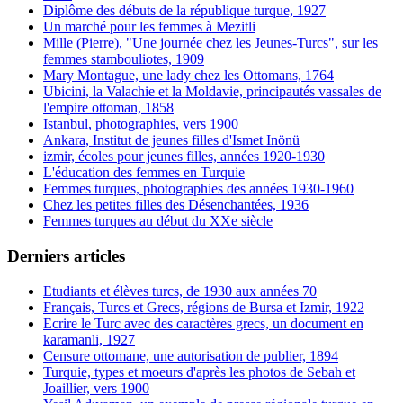
Diplôme des débuts de la république turque, 1927
Un marché pour les femmes à Mezitli
Mille (Pierre), "Une journée chez les Jeunes-Turcs", sur les
femmes stambouliotes, 1909
Mary Montague, une lady chez les Ottomans, 1764
Ubicini, la Valachie et la Moldavie, principautés vassales de
l'empire ottoman, 1858
Istanbul, photographies, vers 1900
Ankara, Institut de jeunes filles d'Ismet Inönü
izmir, écoles pour jeunes filles, années 1920-1930
L'éducation des femmes en Turquie
Femmes turques, photographies des années 1930-1960
Chez les petites filles des Désenchantées, 1936
Femmes turques au début du XXe siècle
Derniers articles
Etudiants et élèves turcs, de 1930 aux années 70
Français, Turcs et Grecs, régions de Bursa et Izmir, 1922
Ecrire le Turc avec des caractères grecs, un document en
karamanli, 1927
Censure ottomane, une autorisation de publier, 1894
Turquie, types et moeurs d'après les photos de Sebah et
Joaillier, vers 1900