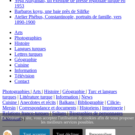
Yeşil Adıyaman, un exemple de presse régionale turque en
1953
Barbaros koyu, une baie près de Silifke
Atelier Phébus, Constantinople, portraits de famille, vers
1890-1900
Arts
Photographies
Histoire
Langues turques
Lettres turques
Géographie
Cuisine
Information
Télévision
Contact
Photographies
|
Arts
|
Histoire
|
Géographie
|
Turc et langues
turques
|
Littérature turque
|
Information
|
News
Cuisine
|
Anecdotes et récits
|
Balkans
|
Bibliographie
|
Cilicie-
Mersin
|
Correspondance et documents
|
Historiens
|
Imprimerie
|
Relations franco-turques
|
Sultans
|
Biographies de personnages
En visitant ce site, vous acceptez l'utilisation de cookies afin de vous proposer
historique
s |
les meilleurs services possibles.
Tout accepter
Tout décliner
Personnaliser