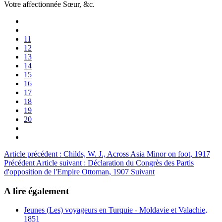
Votre affectionnée Sœur, &c.
11
12
13
14
15
16
17
18
19
20
Article précédent : Childs, W. J., Across Asia Minor on foot, 1917
Précédent
Article suivant : Déclaration du Congrès des Partis
d'opposition de l'Empire Ottoman, 1907
Suivant
A lire également
Jeunes (Les) voyageurs en Turquie - Moldavie et Valachie,
1851