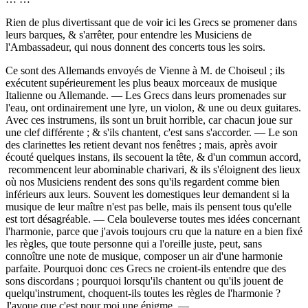
Rien de plus divertissant que de voir ici les Grecs se promener dans
leurs barques, & s'arrêter, pour entendre les Musiciens de
l'Ambassadeur, qui nous donnent des concerts tous les soirs.
Ce sont des Allemands envoyés de Vienne à M. de Choiseul ; ils
exécutent supérieurement les plus beaux morceaux de musique
Italienne ou Allemande. — Les Grecs dans leurs promenades sur
l'eau, ont ordinairement une lyre, un violon, & une ou deux guitares.
Avec ces instrumens, ils sont un bruit horrible, car chacun joue sur
une clef différente ; & s'ils chantent, c'est sans s'accorder. — Le son
des clarinettes les retient devant nos fenêtres ; mais, après avoir
écouté quelques instans, ils secouent la tête, & d'un commun accord,
recommencent leur abominable charivari, & ils s'éloignent des lieux
où nos Musiciens rendent des sons qu'ils regardent comme bien
inférieurs aux leurs. Souvent les domestiques leur demandent si la
musique de leur maître n'est pas belle, mais ils pensent tous qu'elle
est tort désagréable. — Cela bouleverse toutes mes idées concernant
l'harmonie, parce que j'avois toujours cru que la nature en a bien fixé
les règles, que toute personne qui a l'oreille juste, peut, sans
connoître une note de musique, composer un air d'une harmonie
parfaite. Pourquoi donc ces Grecs ne croient-ils entendre que des
sons discordans ; pourquoi lorsqu'ils chantent ou qu'ils jouent de
quelqu'instrument, choquent-ils toutes les règles de l'harmonie ?
J'avoue que c'est pour moi une énigme. —