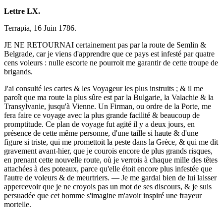
Lettre LX.
Terrapia, 16 Juin 1786.
JE NE RETOURNAI certainement pas par la route de Semlin &
Belgrade, car je viens d'apprendre que ce pays est infesté par quatre
cens voleurs : nulle escorte ne pourroit me garantir de cette troupe de
brigands.
J'ai consulté les cartes & les Voyageur les plus instruits ; & il me
paroît que ma route la plus sûre est par la Bulgarie, la Valachie & la
Transylvanie, jusqu'à Vienne. Un Firman, ou ordre de la Porte, me
fera faire ce voyage avec la plus grande facilité & beaucoup de
promptitude. Ce plan de voyage fut agité il y a deux jours, en
présence de cette même personne, d'une taille si haute & d'une
figure si triste, qui me promettoit la peste dans la Grèce, & qui me dit
gravement avant-hier, que je courois encore de plus grands risques,
en prenant cette nouvelle route, où je verrois à chaque mille des têtes
attachées à des poteaux, parce qu'elle étoit encore plus infestée que
l'autre de voleurs & de meurtriers. — Je me gardai bien de lui laisser
appercevoir que je ne croyois pas un mot de ses discours, & je suis
persuadée que cet homme s'imagine m'avoir inspiré une frayeur
mortelle.
… …