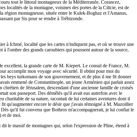
arcouru tout le littoral montagneux de la Méditerranée, Corancez,
s localités de la montagne, voisines des portes de la Cilicie, est de
 la région montagneuse, située entre le Kulek-Boghaz et l'Amanus,
passant par Sis pour se rendre à Trébizonde.
ier à Ichmé, localité que les cartes n'indiquent pas, et où se trouve une
nt à l'ombre des grands caroubiers qui poussent autour de la source,
ide excellent, la grande carte de M. Kiepert. Le consul de France, M.
 pour accomplir mon voyage avec sécurité. Il obtint pour moi du
et les beys turkomans de son gouvernement, et de plus il me fit donner
e j'avais emmené de Constantinople, un jeune Arménien qui parlait assez
t un chrétien de Jérusalem, descendant d'une ancienne famille de croisés
ortait son passeport. Des démêlés qu'il avait eus autrefois avec le
u charitable de sa nature, racontait de lui certaines aventures dont il
e fit qu'augmenter encore le désir que j'avais témoigné à M. Mazoillier
r. Dès qu'il fut convenu que Bothros m'accompagnerait, je lui confiai le
) et de moi.
 dit le massif de montagnes qui, selon l'expression de Pline, étend à