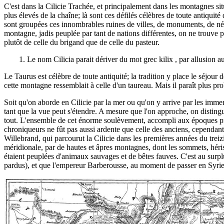
C'est dans la Cilicie Trachée, et principalement dans les montagnes sit
plus élevés de la chaîne; là sont ces défilés célèbres de toute antiquit
sont groupées ces innombrables ruines de villes, de monuments, de néc
montagne, jadis peuplée par tant de nations différentes, on ne trouve
plutôt de celle du brigand que de celle du pasteur.
1. Le nom Cilicia parait dériver du mot grec kilix , par allusion 
Le Taurus est célèbre de toute antiquité; la tradition y place le séjo
cette montagne ressemblait à celle d'un taureau. Mais il paraît plus p
Soit qu'on aborde en Cilicie par la mer ou qu'on y arrive par les imme
tant que la vue peut s'étendre. A mesure que l'on approche, on disting
tout. L'ensemble de cet énorme soulèvement, accompli aux époques prim
chroniqueurs ne fût pas aussi ardente que celle des anciens, cependant
Willebrand, qui parcourut la Cilicie dans les premières années du treizi
méridionale, par de hautes et âpres montagnes, dont les sommets, hériss
étaient peuplées d'animaux sauvages et de bêtes fauves. C'est au surplu
pardus), et que l'empereur Barberousse, au moment de passer en Syrie po