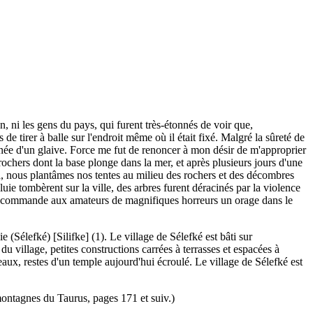
n, ni les gens du pays, qui furent très-étonnés de voir que,
de tirer à balle sur l'endroit même où il était fixé. Malgré la sûreté de
poignée d'un glaive. Force me fut de renoncer à mon désir de m'approprier
chers dont la base plonge dans la mer, et après plusieurs jours d'une
Là, nous plantâmes nos tentes au milieu des rochers et des décombres
uie tombèrent sur la ville, des arbres furent déracinés par la violence
e recommande aux amateurs de magnifiques horreurs un orage dans le
e (Sélefké) [Silifke] (1). Le village de Sélefké est bâti sur
village, petites constructions carrées à terrasses et espacées à
aux, restes d'un temple aujourd'hui écroulé. Le village de Sélefké est
montagnes du Taurus, pages 171 et suiv.)