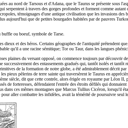
uées au nord de Tarsous et d'Adana, que le Taurus se présente sous l'asp
é qui serpentent à travers des gorges profondes et forment comme autant d
ropoles, témoignages d'une antique civilisation que les invasions des b
 plus aujourd'hui que de petites bourgades habitées par de pauvres Tur
au buffle ou boeuf, symbole de Tarse.
ur des dieux et des héros. Certains géographes de l'antiquité prétenden
robable qu'il a une racine sémitique; Tor ou Taur, dans les langues phén
nses plaines du versant opposé, on commence toujours par découvrir de t
ue successivement des entassements gradués qui, tantôt isolés et tantôt 
itives de la formation de notre globe, a été admirablement décrit par 
 les pieux pèlerins de terre sainte qui traversèrent le Taurus en appréc
ème siècle, dit que cette contrée, alors érigée en royaume par Léon II, p
és de forteresses, défendaient l'entrée des étroits défilés qui donnaient
s dans ces mêmes montagnes que Marcus Tullius Cicéron, lorsqu'il était g
ur aller combattre les infidèles, avait la témérité de poursuivre seul le