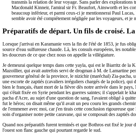
transmis la relation de leur voyage. Sans parler des explorations 
Macdonald Kinneir, l'amiral sir Fr. Beaufort, Ainsworth et les com
beaucoup inférieur, et parmi ceux-ci je mentionnerai Paul Lucas,
semble avoir été compiétement négligée par les voyageurs, et je n
Préparatifs de départ. Un fils de croisé. L
Lorsque j'arrivai en Karamanie vers la fin de l'été de 1853, je fus obli
source d'eau sulfureuse chaude. Là, les consuls européens, les notable
les douceurs de ce que chez nous on appelle la villégiature.
Je demeurai quelque temps dans cette yayla, qui est le Biarritz de la K
Mazoillier, qui avait autrefois servi de drogman à M. de Lamartine pe
gouverneur général de la province, le nizichir (maréchal) Zia-pacha, u
une escorte de zaptiés (cavaliers irréguliers chargés de la police), q
bien le français, étant mort de la fièvre dès notre arrivée dans le pay
qui s'était fixée en Syrie pendant les guerres saintes; il s'appelait le
pacha d'Acre, au sujet d'une question de sang, l'avaient obligé à quitter
fut le héros; on disait même qu'il avait un peu couru les grands chemin
de l'emmener avec moi, car j'en tirais cette conclusion rigoureuse que 
soin d'organiser notre petite caravane, qui se composait des zaptiés d
Quand nos préparatifs furent terminés et que Bothros eut fixé le jour d
l'ouest son flanc gauche qui pourtant regarde le sud.