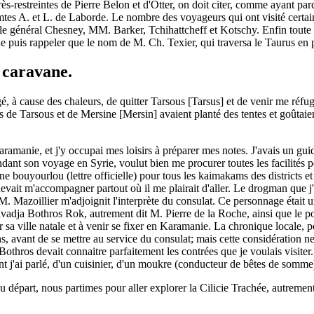
très-restreintes de Pierre Belon et d'Otter, on doit citer, comme ayant p
tes A. et L. de Laborde. Le nombre des voyageurs qui ont visité certaine
 le général Chesney, MM. Barker, Tchihattcheff et Kotschy. Enfin toute
e puis rappeler que le nom de M. Ch. Texier, qui traversa le Taurus en 
a caravane.
gé, à cause des chaleurs, de quitter Tarsous [Tarsus] et de venir me réfug
s de Tarsous et de Mersine [Mersin] avaient planté des tentes et goûtaie
aramanie, et j'y occupai mes loisirs à préparer mes notes. J'avais un gu
ndant son voyage en Syrie, voulut bien me procurer toutes les facilités
ne bouyourlou (lettre officielle) pour tous les kaimakams des districts 
ui devait m'accompagner partout où il me plairait d'aller. Le drogman qu
s, M. Mazoillier m'adjoignit l'interprète du consulat. Ce personnage étai
 khavadja Bothros Rok, autrement dit M. Pierre de la Roche, ainsi que le p
 sa ville natale et à venir se fixer en Karamanie. La chronique locale, pe
s, avant de se mettre au service du consulat; mais cette considération n
Bothros devait connaitre parfaitement les contrées que je voulais visite
ont j'ai parlé, d'un cuisinier, d'un moukre (conducteur de bêtes de somme
u départ, nous partimes pour aller explorer la Cilicie Trachée, autrement