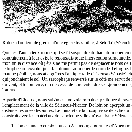
Ruines d'un temple grec et d'une église byzantine, à Sélefké (Séleuci
Quel est l'audacieux mortel qui se fit suspendre du haut du rocher en ce
contrairement à leur avis, je repoussais toute intervention surnaturelle
mon tir, la distance où j'étais ne me permit pas de déplacer le bois de 
le trophée ou exvoto qui a fait donner au rocher le nom de Téfingue-D
marche pénible, nous atteignîmes l'antique ville d'Elœusa (Sébaste), d
qui jonchaient le sol. Un sarcophage renversé sur le côté me servit de r
du vent, et le tonnerre, qui ne cessa de faire entendre ses grondeme
Taurus
A partir d'Eloeusa, nous suivîmes une voie romaine, pratiquée à travers le
l'emplacement de la ville de Séleucus-Nicator. De loin on aperçoit un 
distance les unes des autres. Le minaret de la mosquée se détache du m
construit avec les matériaux de l'ancienne ville qu'avait bâtie Séleucus
1. J'omets une excursion au cap Anamour, aux ruines d'Anemuriul