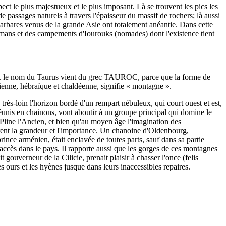
ect le plus majestueux et le plus imposant. Là se trouvent les pics les
e passages naturels à travers l'épaisseur du massif de rochers; là aussi
arbares venus de la grande Asie ont totalement anéantie. Dans cette
komans et des campements d'Iourouks (nomades) dont l'existence tient
t que. le nom du Taurus vient du grec TAUROC, parce que la forme de
icienne, hébraïque et chaldéenne, signifie « montagne ».
rès-loin l'horizon bordé d'un rempart nébuleux, qui court ouest et est,
réunis en chainons, vont aboutir à un groupe principal qui domine le
Pline l'Ancien, et bien qu'au moyen âge l'imagination des
ièrent la grandeur et l'importance. Un chanoine d'Oldenbourg,
rince arménien, était enclavée de toutes parts, sauf dans sa partie
 accès dans le pays. Il rapporte aussi que les gorges de ces montagnes
ouverneur de la Cilicie, prenait plaisir à chasser l'once (felis
s ours et les hyènes jusque dans leurs inaccessibles repaires.