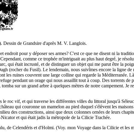
e). Dessin de Grandsire d'après M. V. Langlois.
t endroit pour y déposer ses armes? C'est ce que ne disent ni la traditio
. Cependant, comme ce trophée m'intriguait au plus haut degré, je résolus 
l'arc, qui était incrusté, et de distinguer un objet qui me parut être la 
agh (rocher du Fusil). Le lendemain, nous suivîmes encore la ligne de ro
ont les ruines couvrent une large colline qui regarde la Méditerranée. 
efuge pendant un orage qui nous assaillit tout à coup. Des torrents de pl
nts, tomba sur un grand arbre à quelques mètres de notre campement. J
 roc vif, et qui traverse les différentes villes du littoral jusqu'à Séleuci
château qui couronne un mamelon au pied duquel s'élèvent les maisons du 
ilieu des constructions, ainsi que deux colonnes ornées de leurs chapite
-Nicator et qui était jadis la métropole de la Cilicie Trachée.
u, de Celendéris et d'Holmi. (Voy. mon Voyage dans la Cilicie et les 