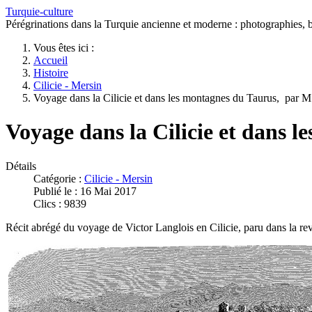
Turquie-culture
Pérégrinations dans la Turquie ancienne et moderne : photographies, bi
Vous êtes ici :
Accueil
Histoire
Cilicie - Mersin
Voyage dans la Cilicie et dans les montagnes du Taurus, par M
Voyage dans la Cilicie et dans 
Détails
Catégorie :
Cilicie - Mersin
Publié le : 16 Mai 2017
Clics : 9839
Récit abrégé du voyage de Victor Langlois en Cilicie, paru dans la 