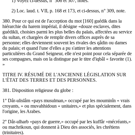
1) Voyez ci-dessus, n° 306 et 307, notes.
2) Loc. laud. t. VII, p. 168 et 173, et ci-dessus, n° 309, note.
380. Pour ce qui est de l'acception du mot [160] guédik dans la
hiérarchie du harem impérial, il désigne «douze esclaves, dites
guédikli, choisies parmi les plus belles du palais, affectées au service
du sultan, et chargées de remplir divers offices auprès de sa
personne; elles deviennent souvent les rivales des qâdin ou dames
du palais; et quand l'une d'elles a pu s'attirer les attentions
particulières du Grand Seigneur, elle n'est point pour cela séparée de
ses compagnes, mais on la distingue par le titre d'iqbâl « favorite (1).
»
TITRE IV. RÉSUMÉ DE L'ANCIENNE LÉGISLATION SUR
L'ÉTAT DES TERRES ET DES PERSONNES.
381. Disposition religieuse du globe :
1° Dâr-ulislâm «pays musulman,» occupé par les mouminîn « vrais
croyants, » ou muvahhidoun « unitaires,» et plus spécialement, dans
l'origine, les Arabes.
2° Dâr-ulharb «pays de guerre,» occupé par les kuffâr «mécréants,»
ou machrikoun, qui donnent à Dieu des associés, les chrétiens
(trinitaires).