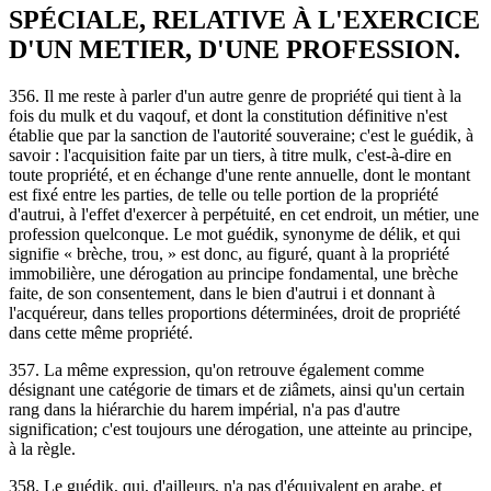
SPÉCIALE, RELATIVE À L'EXERCICE
D'UN METIER, D'UNE PROFESSION.
356. Il me reste à parler d'un autre genre de propriété qui tient à la
fois du mulk et du vaqouf, et dont la constitution définitive n'est
établie que par la sanction de l'autorité souveraine; c'est le guédik, à
savoir : l'acquisition faite par un tiers, à titre mulk, c'est-à-dire en
toute propriété, et en échange d'une rente annuelle, dont le montant
est fixé entre les parties, de telle ou telle portion de la propriété
d'autrui, à l'effet d'exercer à perpétuité, en cet endroit, un métier, une
profession quelconque. Le mot guédik, synonyme de délik, et qui
signifie « brèche, trou, » est donc, au figuré, quant à la propriété
immobilière, une dérogation au principe fondamental, une brèche
faite, de son consentement, dans le bien d'autrui i et donnant à
l'acquéreur, dans telles proportions déterminées, droit de propriété
dans cette même propriété.
357. La même expression, qu'on retrouve également comme
désignant une catégorie de timars et de ziâmets, ainsi qu'un certain
rang dans la hiérarchie du harem impérial, n'a pas d'autre
signification; c'est toujours une dérogation, une atteinte au principe,
à la règle.
358. Le guédik, qui, d'ailleurs, n'a pas d'équivalent en arabe, et