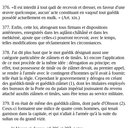
376. «Il est interdit à tout qadi de recevoir et dresser, en faveur d'une
œuvre quelconque, aucun' acte constituant en vaqouf tout guédik
possédé actuellement en mulk. » (Art. xix.)
377. Enfin, cette loi, abrogeant tous firmans et dispositions
antérieures, enregistrés dans les aqlâmi-châhânè et dans les
mehkèmè, ajoute que celles-ci pourront recevoir, avec le temps,
telles modifications que réclameraient les circonstances.
378. J'ai dit plus haut que le mot guédik désignait aussi une
catégorie particulière de ziâmets et de timârs. Ici encore l'application
de ce mot procède de la même idée : dérogation au principe; en
effet, tout possesseur de timâr ou de ziâmet devait, au premier appel,
se rendre à l'armée avec le contingent d'hommes qu'il avait à fournir;
telle était la règle. Cependant le gouvernement y dérogea en créant
des guédikli-timâr et guédikli-ziâmet (1), dont les titulaires employés
des bureaux de la Porte ou du palais impérial jouissaient du revenu
attaché auxdits ziâmets et timârs, sans être tenus au service militaire.
379. Il en était de même des guédikli-zâïms, dont parle d'Ohsson (2).
Ceux-ci formaient une milice de quatre cents hommes, qui tenait
garnison dans la capitale, et qui n'allait à l'armée qu'à la suite du
sultan ou du grand vizir.