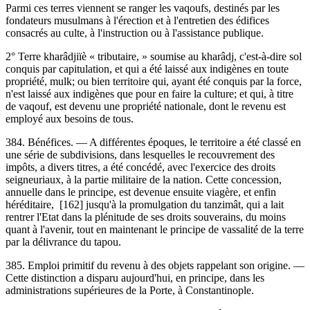
Parmi ces terres viennent se ranger les vaqoufs, destinés par les
fondateurs musulmans à l'érection et à l'entretien des édifices
consacrés au culte, à l'instruction ou à l'assistance publique.
2° Terre kharâdjiïè « tributaire, » soumise au kharâdj, c'est-à-dire sol
conquis par capitulation, et qui a été laissé aux indigènes en toute
propriété, mulk; ou bien territoire qui, ayant été conquis par la force,
n'est laissé aux indigènes que pour en faire la culture; et qui, à titre
de vaqouf, est devenu une propriété nationale, dont le revenu est
employé aux besoins de tous.
384. Bénéfices. — A différentes époques, le territoire a été classé en
une série de subdivisions, dans lesquelles le recouvrement des
impôts, a divers titres, a été concédé, avec l'exercice des droits
seigneuriaux, à la partie militaire de la nation. Cette concession,
annuelle dans le principe, est devenue ensuite viagère, et enfin
héréditaire, [162] jusqu'à la promulgation du tanzimât, qui a lait
rentrer l'Etat dans la plénitude de ses droits souverains, du moins
quant à l'avenir, tout en maintenant le principe de vassalité de la terre
par la délivrance du tapou.
385. Emploi primitif du revenu à des objets rappelant son origine. —
Cette distinction a disparu aujourd'hui, en principe, dans les
administrations supérieures de la Porte, à Constantinople.