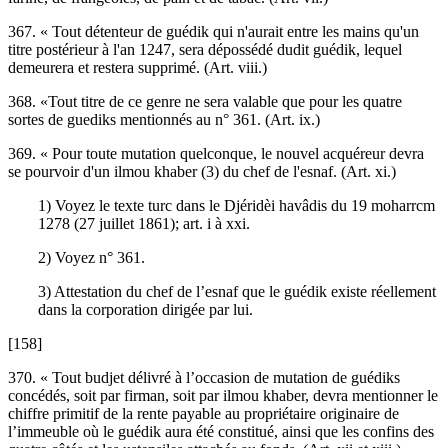
367. « Tout détenteur de guédik qui n'aurait entre les mains qu'un
titre postérieur à l'an 1247, sera dépossédé dudit guédik, lequel
demeurera et restera supprimé. (Art. viii.)
368. «Tout titre de ce genre ne sera valable que pour les quatre
sortes de guediks mentionnés au n° 361. (Art. ix.)
369. « Pour toute mutation quelconque, le nouvel acquéreur devra
se pourvoir d'un ilmou khaber (3) du chef de l'esnaf. (Art. xi.)
1) Voyez le texte turc dans le Djéridèi havâdis du 19 moharrcm
1278 (27 juillet 1861); art. i à xxi.
2) Voyez n° 361.
3) Attestation du chef de l’esnaf que le guédik existe réellement
dans la corporation dirigée par lui.
[158]
370. « Tout budjet délivré à l’occasion de mutation de guédiks
concédés, soit par firman, soit par ilmou khaber, devra mentionner le
chiffre primitif de la rente payable au propriétaire originaire de
l’immeuble où le guédik aura été constitué, ainsi que les confins des