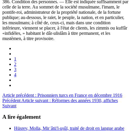
386. Condition des personnes. — Elle est indiquée suffisamment par
celle de la terre. Au sommet de la société musulmane, l'imam, le
pontife-roi, administrateur de la propriété nationale, de la fortune
publique; au-dessous, le raïet, le peuple, la nation, et en particulier,
les musulmans; à côté de, ceux-ci, mais dans une condition
inférieure, viennent se placer, à l'état de clients, les zimmis ou kuffâr
«infidèles, » habitant le dâr-ulislâm à titre permanent, et les
mustèmen, à titre provisoire.
1
2
3
4
Article précédent : Prisonniers turcs en France en décembre 1916
Précédent
Article suivant : Réformes des années 1930, affiches
Suivant
A lire également
Hüsrev, Molla, Mirʾâtü'l-uṣûl, traité de droit en langue arabe