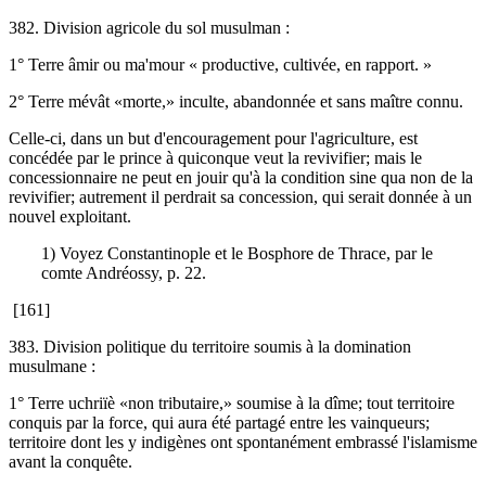
382. Division agricole du sol musulman :
1° Terre âmir ou ma'mour « productive, cultivée, en rapport. »
2° Terre mévât «morte,» inculte, abandonnée et sans maître connu.
Celle-ci, dans un but d'encouragement pour l'agriculture, est
concédée par le prince à quiconque veut la revivifier; mais le
concessionnaire ne peut en jouir qu'à la condition sine qua non de la
revivifier; autrement il perdrait sa concession, qui serait donnée à un
nouvel exploitant.
1) Voyez Constantinople et le Bosphore de Thrace, par le
comte Andréossy, p. 22.
[161]
383. Division politique du territoire soumis à la domination
musulmane :
1° Terre uchriïè «non tributaire,» soumise à la dîme; tout territoire
conquis par la force, qui aura été partagé entre les vainqueurs;
territoire dont les y indigènes ont spontanément embrassé l'islamisme
avant la conquête.