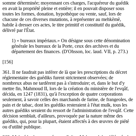
somme déterminée; moyennant ces charges, l'acquéreur du guédik
en avait la propriété pleine et entière; il en pouvait disposer sous
toutes les formes, donation, hypothèque ou vente, sauf, lors de
chacune de ces diverses mutations, à représenter au mehkèmè,
habile à dresser ces actes, le titre primitif et constitutif du guédik,
délivré par l'État.
1) « bureaux impériaux.» On désigne sous cette dénomination
générale les bureaux de la Porte, ceux des archives et du
département des finances. (D'Ohsson, loc. laud. VII, p. 273.)
[156]
361. Il ne faudrait pas inférer de là que les prescriptions du décret
réglementaire des guédiks furent strictement observées; de
nombreux abus ne tardèrent pas à s'introduire; et, dans le but d'y
mettre fin, Mahmoud II, lors de la création du ministère de l'evqâf,
décida, en 1247 (1831), qu'à l'exception de quatre corporations
seulement, à savoir celles des marchands de farine, de frangeoles, de
pain et de tabac, dont les guédiks resteraient à l'état mulk, tous les
autres guédiks seraient du ressort de l'administration de l'evqâf. Cette
décision semblait, d'ailleurs, provoquée par la nature même des
guédiks, qui, pour la plupart, étaient affectés à des œuvres de piété
ou d'utilité publique.