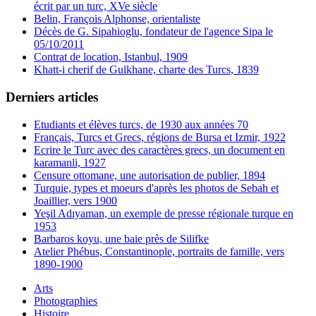
écrit par un turc, XVe siècle
Belin, François Alphonse, orientaliste
Décès de G. Sipahioglu, fondateur de l'agence Sipa le
05/10/2011
Contrat de location, Istanbul, 1909
Khatt-i cherif de Gulkhane, charte des Turcs, 1839
Derniers articles
Etudiants et élèves turcs, de 1930 aux années 70
Français, Turcs et Grecs, régions de Bursa et Izmir, 1922
Ecrire le Turc avec des caractères grecs, un document en
karamanli, 1927
Censure ottomane, une autorisation de publier, 1894
Turquie, types et moeurs d'après les photos de Sebah et
Joaillier, vers 1900
Yeşil Adıyaman, un exemple de presse régionale turque en
1953
Barbaros koyu, une baie près de Silifke
Atelier Phébus, Constantinople, portraits de famille, vers
1890-1900
Arts
Photographies
Histoire