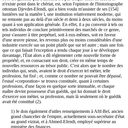
n'existe point dans le chériat, est, selon l'opinion de l'historiographe
ottoman Djevdet-Efendi, qui a bien voulu m'assister de ses [154]
lumières sur la matière l, une institution relativement moderne, qui
ne remonte pas au delà d'un siècle et demi à deux siècles, du moins
quant à son application générale. En effet, il a pu convenir à tels ou
tels individus de conclure primitivement des marchés de ce genre,
pour s'assurer à titre perpétuel, soit à eux-mêmes, soit en faveur
d'une œuvre pieuse, les revenus plus ou moins considérables d'une
industrie exercée sur un point plutôt que sur tel autre ; mais une fois
que ce qui faisait l'exception a tendu chaque jour à se développer
davantage, l'État alors a dû réglementer cette nouvelle forme de
propriété; et, en consacrant son droit, créer en même temps de
nouvelles ressources au trésor public. C'est alors que le nombre des
individus qui, seuls, avaient le droit d'exercer tel métier, telle
profession, fut fixé ; et, comme ce nombre ne pouvait être dépassé,
l'esnaf «corporation» se trouva constituée, quant à certaines
professions, d'une façon en quelque sorte immuable, et chaque
maître devint possesseur d'un guédik, qui lui donnait le droit
d'exercer son métier, sa profession, mais là seulement où le guédik
avait été constitué (2).
1) Je dois également d'utiles renseignements à Afif-Beï, ancien
grand chancelier de l'empire, actuellement sous-secrétaire d'état
au grand vizirat, et à Ahmed-Efendi, employé supérieur au
ministère des finances.