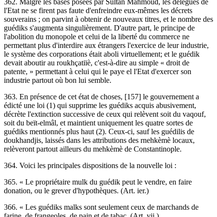
362. Malgré les bases posées par Sultan Mahmoud, les délégués de
l'Etat ne se firent pas faute d'enfreindre eux-mêmes les décrets
souverains ; on parvint à obtenir de nouveaux titres, et le nombre des
guédiks s'augmenta singulièrement. D'autre part, le principe de
l'abolition du monopole et celui de la liberté du commerce ne
permettant plus d'interdire aux étrangers l'exercice de leur industrie,
le système des corporations était aboli virtuellement; et le guédik
devait aboutir au roukhçatiïè, c'est-à-dire au simple « droit de
patente, » permettant à celui qui le paye el l'Etat d'exercer son
industrie partout où bon lui semble.
363. En présence de cet état de choses, [157] le gouvernement a
édicté une loi (1) qui supprime les guédiks acquis abusivement,
décrète l'extinction successive de ceux qui relèvent soit du vaqouf,
soit du beït-elmâl, et maintient uniquement les quatre sortes de
guédiks mentionnés plus haut (2). Ceux-ci, sauf les guédilis de
doukhandjis, laissés dans les attributions des rnehkèmè locaux,
relèveront partout ailleurs du mehkèmè de Constantinople.
364. Voici les principales dispositions de la nouvelle loi :
365. « Le propriétaire mulk du guédik peut le vendre, en faire
donation, ou le grever d'hypothèques. (Art. ier.)
366. « Les guédiks malks sont seulement ceux de marchands de
farine, de frangeoles, de pain et de tabac. (Art. vii.)