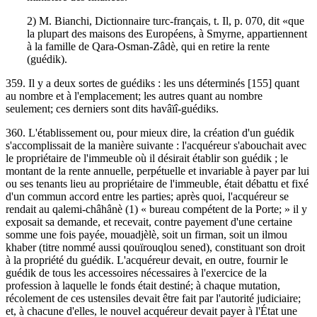
2) M. Bianchi, Dictionnaire turc-français, t. Il, p. 070, dit «que
la plupart des maisons des Européens, à Smyrne, appartiennent
à la famille de Qara-Osman-Zâdè, qui en retire la rente
(guédik).
359. Il y a deux sortes de guédiks : les uns déterminés [155] quant
au nombre et à l'emplacement; les autres quant au nombre
seulement; ces derniers sont dits havâïî-guédiks.
360. L'établissement ou, pour mieux dire, la création d'un guédik
s'accomplissait de la manière suivante : l'acquéreur s'abouchait avec
le propriétaire de l'immeuble où il désirait établir son guédik ; le
montant de la rente annuelle, perpétuelle et invariable à payer par lui
ou ses tenants lieu au propriétaire de l'immeuble, était débattu et fixé
d'un commun accord entre les parties; après quoi, l'acquéreur se
rendait au qalemi-châhânè (1) « bureau compétent de la Porte; » il y
exposait sa demande, et recevait, contre payement d'une certaine
somme une fois payée, mouadjèlè, soit un firman, soit un ilmou
khaber (titre nommé aussi qouïrouqlou sened), constituant son droit
à la propriété du guédik. L'acquéreur devait, en outre, fournir le
guédik de tous les accessoires nécessaires à l'exercice de la
profession à laquelle le fonds était destiné; à chaque mutation,
récolement de ces ustensiles devait être fait par l'autorité judiciaire;
et, à chacune d'elles, le nouvel acquéreur devait payer à l'État une