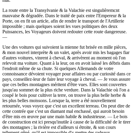
mal.
La route entre la Transylvanie & la Valachie est singulièremcnt
mauvaise & dégradée. Dans le traité de paix entre l'Empereur & la
Porte, on en fit un article, afin de rendre le transport de l'Artillerie
impossible ; mais quelques soient les vues politiques des deux
Puissances, les Voyageurs doivent redouter cette route dangereuse.
—
Une des voitures qui suivoient la mienne fut brisée en mille pièces,
& mon nouvel interprète & un valet, après avoir mis les bagages fiar
d'autres voitures, vinrent à cheval, & arrivèrent au moment où l'on
relevoit ma voiture. Quant à la leur, on en avoit laissé les débris dans
l'endroit même de sa chute. Si quelques Allemands de votre
connoissance dévoient voyager pour affaires ou par curiosité dans ce
pays, conseillez-leur de faire leur voyage à cheval. — Je vous assure
que ces belles montagnes méritent d'être vues. Elles sont couvertes
jusqu'au sommet de la plus riche verdure. Dans la Valachie où l'on a
coupé le bois pour cultiver la terre, on trouve la plus belle herbe &
les plus belles moissons. Lorsque la, terre a été nouvellement
retournée, vous voyez que c'est un excellent terreau. On peut dire de
cette contrée que c'est un diamant mal enchassé, qui auroit besoin
d'être mis en œuvre par une main habile & industrieuse. — Le bois
de construction est ici presqu'inutile à cause de la difficulté de le tirer
des montagnes ; la rivière est d'ailleurs si étroite, & son cours
tellement gêné, qu'il est impossible d'y mettre des radeaux.