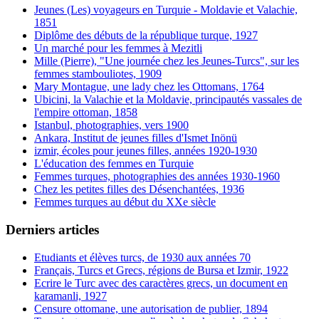
Jeunes (Les) voyageurs en Turquie - Moldavie et Valachie,
1851
Diplôme des débuts de la république turque, 1927
Un marché pour les femmes à Mezitli
Mille (Pierre), "Une journée chez les Jeunes-Turcs", sur les
femmes stambouliotes, 1909
Mary Montague, une lady chez les Ottomans, 1764
Ubicini, la Valachie et la Moldavie, principautés vassales de
l'empire ottoman, 1858
Istanbul, photographies, vers 1900
Ankara, Institut de jeunes filles d'Ismet Inönü
izmir, écoles pour jeunes filles, années 1920-1930
L'éducation des femmes en Turquie
Femmes turques, photographies des années 1930-1960
Chez les petites filles des Désenchantées, 1936
Femmes turques au début du XXe siècle
Derniers articles
Etudiants et élèves turcs, de 1930 aux années 70
Français, Turcs et Grecs, régions de Bursa et Izmir, 1922
Ecrire le Turc avec des caractères grecs, un document en
karamanli, 1927
Censure ottomane, une autorisation de publier, 1894