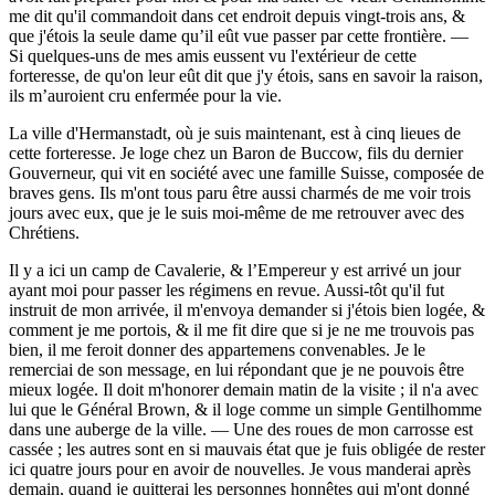
me dit qu'il commandoit dans cet endroit depuis vingt-trois ans, &
que j'étois la seule dame qu’il eût vue passer par cette frontière. —
Si quelques-uns de mes amis eussent vu l'extérieur de cette
forteresse, de qu'on leur eût dit que j'y étois, sans en savoir la raison,
ils m’auroient cru enfermée pour la vie.
La ville d'Hermanstadt, où je suis maintenant, est à cinq lieues de
cette forteresse. Je loge chez un Baron de Buccow, fils du dernier
Gouverneur, qui vit en société avec une famille Suisse, composée de
braves gens. Ils m'ont tous paru être aussi charmés de me voir trois
jours avec eux, que je le suis moi-même de me retrouver avec des
Chrétiens.
Il y a ici un camp de Cavalerie, & l’Empereur y est arrivé un jour
ayant moi pour passer les régimens en revue. Aussi-tôt qu'il fut
instruit de mon arrivée, il m'envoya demander si j'étois bien logée, &
comment je me portois, & il me fit dire que si je ne me trouvois pas
bien, il me feroit donner des appartemens convenables. Je le
remerciai de son message, en lui répondant que je ne pouvois être
mieux logée. Il doit m'honorer demain matin de la visite ; il n'a avec
lui que le Général Brown, & il loge comme un simple Gentilhomme
dans une auberge de la ville. — Une des roues de mon carrosse est
cassée ; les autres sont en si mauvais état que je fuis obligée de rester
ici quatre jours pour en avoir de nouvelles. Je vous manderai après
demain, quand je quitterai les personnes honnêtes qui m'ont donné