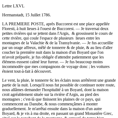
Lettre LXVL
Hermanstadt, 15 Juillet 1786.
LA PREMIERE POSTE, après Buccorest est une place appellée
Floresti, à huit lieues à l'ouest de Buccorest. — Je traversai deux
petites rivières qui se jettent dans l'Argis, & grossissent le cours de
cette rivière, qui coule l'espace de plusieurs lieues entre les
montagnes de la Valachie & de la Transylvanie. — Je fus accueillie
par un orage affreux, mêlé de tonnerre & de pluie, & au lieu d'aller
coucher la première nuit dans la maison d'un Boyard que l'on
m'avoit préparée, je fus obligée d'attendre patiemment que les
élémens eussent calmé leur fureur. — Je fus beaucoup moins
incommodée que mes compagnons de voyage donc ; les voitures
étoient tout-à-fait à découvert.
Le vent, la pluie, le tonnerre 6c les éclairs nous arrêtèrent une grande
partie de la nuit. Lorsqu'il nous fut possible de continuer notre route,
nous allâmes demander l'hospitalité à un Boyard, dont la maison
croit agréablement située sur la rivière d'Argis, au pied des
montagnes ; c'est-là que finissent les plaines de ce pays, qui
commencent au Danube, & nous commençâmes à monter
graduellement. Je m'arrêtai ensuite dans la maison d'un autre
Boyard, & je vis à ma droite, en passant un grand Monastère Grec,