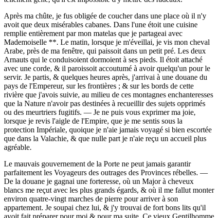
Après ma chûte, je fus obligée de coucher dans une place où il n'y
avoit que deux misérables cabanes. Dans l'une étoit une cuisine
remplie entièrement par mon matelas que je partageai avec
Mademoiselle **. Le matin, lorsque je m'éveillai, je vis mon cheval
Arabe, près de ma fenêtre, qui paissoit dans un petit pré. Les deux
Arnauts qui le conduisoient dormoient à ses pieds. Il étoit attaché
avec une corde, & il paroissoit accoutumé à avoir quelqu'un pour le
servir. Je partis, & quelques heures après, j'arrivai à une douane du
pays de l'Empereur, sur les frontières ; & sur les bords de cette
rivière que j'avois suivie, au milieu de ces montagnes enchanteresses
que la Nature n'avoir pas destinées à recueillir des sujets opprimés
ou des meurtriers fugitifs. — Je ne puis vous exprimer ma joie,
lorsque je revis l'aigle de l'Empire, que je me sentis sous la
protection Impériale, quoique je n'aie jamais voyagé si bien escortée
que dans la Valachie, & que nulle part je n'aie reçu un accueil plus
agréable.
Le mauvais gouvernement de la Porte ne peut jamais garantir
parfaitement les Voyageurs des outrages des Provinces rébelles. —
De la douane je gagnai une forteresse, où un Major à cheveux
blancs me reçut avec les plus grands égards, & où il me fallut monter
environ quatre-vingt marches de pierre pour arriver à son
appartement. Je soupai chez lui, & j'y trouvai de fort bons lits qu'il
avoit fait préparer pour moi & pour ma suite. Ce vieux Gentilhomme