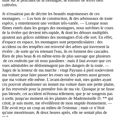
situé sur le penchant de la montagne, & entouré de terres bien
cultivées.
Je n'essaierai pas de décrire les beautés majestueuses de ces
montagnes. — Les bois de construction, & des arbrisseaux de toute
espèce, y entretiennent une verdure très-variée. — Lorsque nous
fûmes entrés dans les gorges des montagnes, nous suivîmes le cours
de la rivière qui devient très-rapide, & dont les détours multipliés
ajoutent aux grâces sublimes des montagnes d'où elle sort. En effet,
d'espace en espace, les montagnes sont perpendiculaires : des
accidens ou des tempêtes ont renversé des arbres qui traversent la
rivière ; de sorte qu’en retenant l'eau, ils en forment des cascades.
Rien de plus beau & en même-tems de plus sauvage que plusieurs
de ces endroits par où nous passâmes : mais il faut avouer que ces
vues admirables ne dédommagent pas des dangers de la route. —
Jugez de la lenteur de ma marche : vingt Paysans à pied soulevoient
ma voiture pour faire passer les roues sur des pierres aussi grosses
que ma voiture elle-même. L'avant-dernière nuit, mes guides ayant
cru pouvoir abandonner un instant ma voiture dans une petite plaine,
je fus renversée pour la première fois de ma vie. Quoique je ne fusse
pas blessée, cet accident m'étonna tellement, que je ne songeois pas
à sortir, jusqu'au moment où les plaintes de Mademoiselle D. ** qui
crioit, je suis morte, me réveillèrent de mon stupide étonnement. —
Elle avoit reçu un coup au milieu de l'estomac ; mais ce n’étoit
qu'une meurtrissure, & deux heures après, elle ne sentait plus de