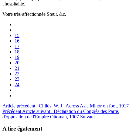
l'hospitalité.
Votre très-affectionnée Sœur, &c.
15
16
17
18
19
20
21
22
23
24
Article précédent : Childs, W. J., Across Asia Minor on foot, 1917
Précédent
Article suivant : Déclaration du Congrès des Partis
d'opposition de l'Empire Ottoman, 1907
Suivant
A lire également