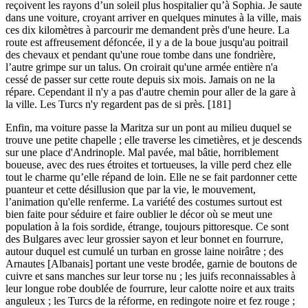
reçoivent les rayons d’un soleil plus hospitalier qu’à Sophia. Je saute
dans une voiture, croyant arriver en quelques minutes à la ville, mais
ces dix kilomètres à parcourir me demandent près d'une heure. La
route est affreusement défoncée, il y a de la boue jusqu'au poitrail
des chevaux et pendant qu'une roue tombe dans une fondrière,
l’autre grimpe sur un talus. On croirait qu'une armée entière n'a
cessé de passer sur cette route depuis six mois. Jamais on ne la
répare. Cependant il n'y a pas d'autre chemin pour aller de la gare à
la ville. Les Turcs n'y regardent pas de si près. [181]
Enfin, ma voiture passe la Maritza sur un pont au milieu duquel se
trouve une petite chapelle ; elle traverse les cimetières, et je descends
sur une place d'Andrinople. Mal pavée, mal bâtie, horriblement
boueuse, avec des rues étroites et tortueuses, la ville perd chez elle
tout le charme qu’elle répand de loin. Elle ne se fait pardonner cette
puanteur et cette désillusion que par la vie, le mouvement,
l’animation qu'elle renferme. La variété des costumes surtout est
bien faite pour séduire et faire oublier le décor où se meut une
population à la fois sordide, étrange, toujours pittoresque. Ce sont
des Bulgares avec leur grossier sayon et leur bonnet en fourrure,
autour duquel est cumulé un turban en grosse laine noirâtre ; des
Arnautes [Albanais] portant une veste brodée, garnie de boutons de
cuivre et sans manches sur leur torse nu ; les juifs reconnaissables à
leur longue robe doublée de fourrure, leur calotte noire et aux traits
anguleux ; les Turcs de la réforme, en redingote noire et fez rouge ;