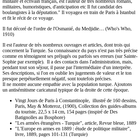
militaire et écrivain français, est l'auteur de très nombreux romans,
militaires, humoristiques, d'anticipation etc Il fut candidat des
boulangistes à la députation." Il voyagea en train de Paris à Istanbul
et fit le récit de ce voyage.
Il fut décoré de l'ordre de l'Osmanié, du Medjidie… (Who's Who,
1910)
Il est l'auteur de très nombreux ouvrages et articles, dont trois qui
concernent la Turquie. Sa connaissance du pays n'est pas très précise
comme en témoignent ses préjugés ou parfois ses erreurs (sur Sainte-
Sophie par exemple). Il a des contacts dans l'administration, mais,
pendant tout son séjour, il passe par l'intermédiaire d'un interprète.
Ses descriptions, si l'on en oublie les jugements de valeur et le ton
presque perpétuellement négatif, sont toutefois précises.
Il ne montre aucune empathie avec la population turque. Ajoutons
un antisémitisme caricatural typique de la droite de cette époque.
Vingt Jours de Paris à Constantinople, illustré de 160 dessins,
Paris, May & Motteroz, (1900), Collection des guides-albums
du touriste, 22,5 x 14 cm, 154 pages (inspiré de Des
Batignolles au Bosphore)
"Les armées étrangères - Turquie", article, Revue bleue, 1889
"L'Europe en armes en 1889 : étude de politique militaire",
livre, 1889, pages 101-131 (Turquie)