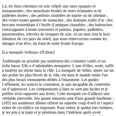
Là, les fines chemises en soie crêpée aux raies opaques et
transparentes ; des mouchoirs brodés de soies éclatantes et de
paillettes dorées ; des pelisses doublées de martre ou de zibeline ;
des vestes toutes garnies de soutaches ; des dolmans roidis d'or ; des
brocarts ressemblant à l’étoffe d’antiques chasubles ; des babouches
extravagantes à bouts retroussés et pointus, piquées, pailletées,
passementées, relevées de houppes de soie, en un mot, tout le luxe
fabuleux de ces pays du soleil, que nous entrevoyons comme les
mirages d'un rêve, du fond de notre froide Europe.
[La mosquée Selimiye d'Edirne]
Andrinople ne possède pas seulement des costumes variés et un
riche bazar. Elle a d’admirables mosquées. L'une d'elles, seule, suffit
à motiver un séjour dans la ville. La mosquée de Sélim, située sur un
des points les plus élevés de la ville, est dans le monde entier l'un
des plus beaux monuments dédiés à l'islamisme. Les guides
l’affirment, les notices le constatent, je suis incapable de contredire
ou d’approuver. Les comparaisons à faire ne sont pas faciles et je
préfère m'en rapporter aux livres. Cette mosquée est d’ailleurs une
véritable merveille. Ses quatre minarets sont d'une grande hardiesse ;
[185] ses nombreux dômes offrent un superbe coup d'oeil et l’aspect
entier de cet édifice est imposant. Pour entrer, je quittai mes bottines,
je les pris à la main et je pénétrais dans l’intérieur après avoir