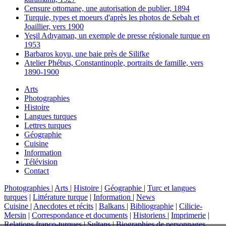
Censure ottomane, une autorisation de publier, 1894
Turquie, types et moeurs d'après les photos de Sebah et
Joaillier, vers 1900
Yeşil Adıyaman, un exemple de presse régionale turque en
1953
Barbaros koyu, une baie près de Silifke
Atelier Phébus, Constantinople, portraits de famille, vers
1890-1900
Arts
Photographies
Histoire
Langues turques
Lettres turques
Géographie
Cuisine
Information
Télévision
Contact
Photographies
|
Arts
|
Histoire
|
Géographie
|
Turc et langues
turques
|
Littérature turque
|
Information
|
News
Cuisine
|
Anecdotes et récits
|
Balkans
|
Bibliographie
|
Cilicie-
Mersin
|
Correspondance et documents
|
Historiens
|
Imprimerie
|
Relations franco-turques
|
Sultans
|
Biographies de personnages