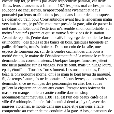
encore trop tôt, je n'étais pas assez respectueux paraît-il, car deux
Turcs, leurs chaussures à la main, [187] les pieds mal cachés par des
soupçons de chaussettes, m’apostrophèrent vivement et je fus
poursuivi par leurs malédictions jusque dans la cour de la mosquée.
Le départ du train pour Constantinople ayant lieu le lendemain matin
vers huit heures, je préfère retourner près de la gare, afin de passer la
nuit dans un hôtel dont l’extérieur m'a semblé sinon confortable, au
moins à peu près propre et qui se trouve à deux pas de la station.
Avant de repartir, j’entre dans un café. Il regorge de monde. Le luxe
est inconnu ; des tables et des bancs en bois, quelques tabourets en
paille, défoncés, troués, boiteux. Dans un coin de la salle, une
espèce de fourneau où, sur de la cendre cachant des charbons à
moitié éteints, le maitre de l’établissement fait à la minute le café que
demandent les consommateurs. Quelques lampes fumeuses jettent
une lueur jaunâtre sur les visages. Peu de bruit, mais un nuage lourd,
épais, étouffant. Tous les Turcs fument. Les uns immobiles, l'air
béat, la physionomie morne, ont à la main le long tuyau du narguilé.
Si, de temps à autre, ils ne le portaient à leurs lèvres, on pourrait se
demander si ce ne sont pas des personnages en cire. Les autres
grillent la cigarette en jouant aux cartes. Presque tous boivent du
mastic en mangeant de la carotte confite dans un sirop
abominablement mauvais. [188] Tel est l’un des beaux cafés de la
ville d'Andrinople. Je m’enfuis bientôt à demi asphyxié, avec des
nausées violentes, je monte dans une araba et je parviens à faire
comprendre au cocher de me conduire à la gare. Alors je parcours de