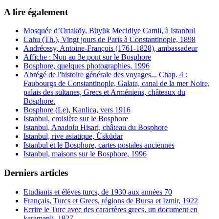
A lire également
Mosquée d’Ortaköy, Büyük Mecidiye Camii, à Istanbul
Cahu (Th.), Vingt jours de Paris à Constantinople, 1898
Andréossy, Antoine-François (1761-1828), ambassadeur
Affiche : Non au 3e pont sur le Bosphore
Bosphore, quelques photographies, 1996
Abrégé de l'histoire générale des voyages... Chap. 4 :
Faubourgs de Constantinople, Galata, canal de la mer Noire,
palais des sultanes, Grecs et Arméniens, châteaux du
Bosphore.
Bosphore (Le), Kanlica, vers 1916
Istanbul, croisière sur le Bosphore
Istanbul, Anadolu Hisari, château du Bosphore
Istanbul, rive asiatique, Üsküdar
Istanbul et le Bosphore, cartes postales anciennes
Istanbul, maisons sur le Bosphore, 1996
Derniers articles
Etudiants et élèves turcs, de 1930 aux années 70
Français, Turcs et Grecs, régions de Bursa et Izmir, 1922
Ecrire le Turc avec des caractères grecs, un document en
karamanli, 1927