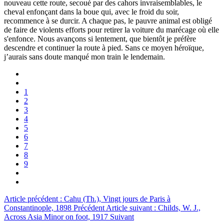
nouveau cette route, secoué par des cahors invraisemblables, le
cheval enfonçant dans la boue qui, avec le froid du soir,
recommence à se durcir. A chaque pas, le pauvre animal est obligé
de faire de violents efforts pour retirer la voiture du marécage où elle
s'enfonce. Nous avançons si lentement, que bientôt je préfère
descendre et continuer la route à pied. Sans ce moyen héroïque,
j’aurais sans doute manqué mon train le lendemain.
1
2
3
4
5
6
7
8
9
Article précédent : Cahu (Th.), Vingt jours de Paris à
Constantinople, 1898
Précédent
Article suivant : Childs, W. J.,
Across Asia Minor on foot, 1917
Suivant