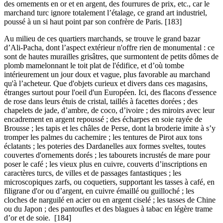
des ornements en or et en argent, des fourrures de prix, etc., car le
marchand turc ignore totalement l’étalage, ce grand art industriel,
poussé à un si haut point par son confrère de Paris. [183]
Au milieu de ces quartiers marchands, se trouve le grand bazar
d’Ali-Pacha, dont l’aspect extérieur n'offre rien de monumental : ce
sont de hautes murailles grisâtres, que surmontent de petits dômes de
plomb mamelonnant le toit plat de l'édifice, et d’où tombe
intérieurement un jour doux et vague, plus favorable au marchand
qu'à l’acheteur. Que d'objets curieux et divers dans ces magasins,
étranges surtout pour l'oeil d'un Européen. Ici, des flacons d'essence
de rose dans leurs étuis de cristal, taillés à facettes dorées ; des
chapelets de jade, d’ambre, de coco, d’ivoire ; des miroirs avec leur
encadrement en argent repoussé ; des écharpes en soie rayée de
Brousse ; les tapis et les châles de Perse, dont la broderie imite à s’y
tromper les palmes du cachemire ; les tentures de Pirot aux tons
éclatants ; les poteries des Dardanelles aux formes sveltes, toutes
couvertes d'ornements dorés ; les tabourets incrustés de mare pour
poser le café ; les vieux plus en cuivre, couverts d’inscriptions en
caractères turcs, de villes et de passages fantastiques ; les
microscopiques zarfs, ou coquetiers, supportant les tasses à café, en
filigrane d'or ou d’argent, en cuivre émaillé ou guilloché ; les
cloches de narguilé en acier ou en argent ciselé ; les tasses de Chine
ou du Japon ; des pantoufles et des blagues à tabac en légère trame
d’or et de soie. [184]