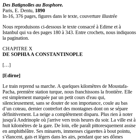
Des Batignolles au Bosphore.
Paris, E. Dentu,
1890
In-16, 376 pages, figures dans le texte, couverture illustrée
Nous reproduisons ci-dessous le texte consacré à Edirne et à
Istanbul qui va des pages 180 à 343. Entre crochets, nous indiquons
la pagination.
CHAPITRE X
DE SOPHIA A CONSTANTINOPLE
[…]
[Edirne]
Le train reprend sa marche. A quelques kilomètres de Moustafa-
Pacha, première station turque, nous franchissons la frontière. Elle
est simplement marquée par un petit cours d'eau qui,
silencieusement, sans se douter de son importance, coule au bas
d’un coteau, dernier contrefort des montagnes dont on se sépare
définitivement. La neige a complètement disparu. Plus rien à noter
jusqu'à Andrinople où j'arrive vers trois heures du soir. La ville est à
huit kilomètres de la gare. De loin, elle paraît pittoresquement assise
en amphithéâtre. Ses minarets, immenses cigarettes à bout pointu,
s’élancent, gais et légers dans les airs, pendant que ses dômes