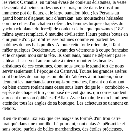
les vieux Osmanlis, en turban évasé de couleurs éclatantes, la veste
descendant à peine au-dessous des bras, ornée dans le dos d’un
immense pot de fleurs, et le large pantalon bleu ; les Persans au
grand bonnet d'agneau noir d’astrakan, aux moustaches hérissées
comme celles d'un chat en colère ; les femmes turques drapées du
yachmack blanc, du feredji de couleur claire, quelques-unes [182]
même ayant remplacé, ô maudite civilisation ! leurs petites bottes en
cuir jaune d'or, par d’affreuses bottines comme en portent les
habitués de nos bals publics. A toute cette foule orientale, il faut
mêler quelques Occidentaux, ayant des vêtements à coupe française
et le chapeau mou sur la tête. Ils sont laids, mais ne déparent pas le
tableau. Ils servent au contraire à mieux montrer les beautés
artistiques de ces costumes, dont nous avons le grand tort de nous
servir seulement à l’époque du Carnaval. Toutes les grandes artères
sont bordées de boutiques ou plutôt d’alcôves à mi-hauteur, où se
tiennent les marchands, accroupis ou couchés, fumant ou dormant,
ou bien encore roulant sans cesse sous leurs doigts le « comboloio »,
espèce de chapelet turc, composé de cent grains, qui correspondent
aux cent noms ou épithètes d’Allah. Avec la main, le marchand peut
atteindre tous les angles de sa boutique. Les acheteurs se tiennent en
dehors.
Rien de moins luxueux que ces magasins formés d'un trou carré
pratiqué dans une muraille. Là pourtant, sont entassés pêle-mêle et
sans ordre, parfois de belles marchandises, des étoiles précieuses,