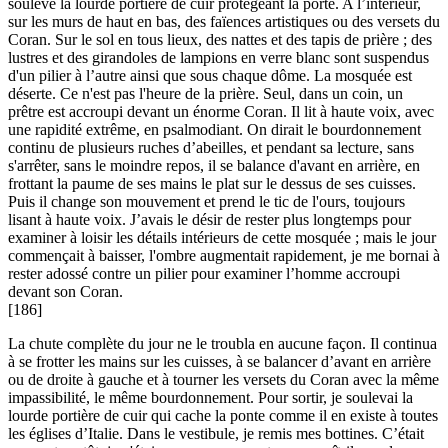
soulevé la lourde portière de cuir protégeant la porte. A l’intérieur,
sur les murs de haut en bas, des faïences artistiques ou des versets du
Coran. Sur le sol en tous lieux, des nattes et des tapis de prière ; des
lustres et des girandoles de lampions en verre blanc sont suspendus
d'un pilier à l’autre ainsi que sous chaque dôme. La mosquée est
déserte. Ce n'est pas l'heure de la prière. Seul, dans un coin, un
prêtre est accroupi devant un énorme Coran. Il lit à haute voix, avec
une rapidité extrême, en psalmodiant. On dirait le bourdonnement
continu de plusieurs ruches d’abeilles, et pendant sa lecture, sans
s'arrêter, sans le moindre repos, il se balance d'avant en arrière, en
frottant la paume de ses mains le plat sur le dessus de ses cuisses.
Puis il change son mouvement et prend le tic de l'ours, toujours
lisant à haute voix. J’avais le désir de rester plus longtemps pour
examiner à loisir les détails intérieurs de cette mosquée ; mais le jour
commençait à baisser, l'ombre augmentait rapidement, je me bornai à
rester adossé contre un pilier pour examiner l’homme accroupi
devant son Coran.
[186]
La chute complète du jour ne le troubla en aucune façon. Il continua
à se frotter les mains sur les cuisses, à se balancer d’avant en arrière
ou de droite à gauche et à tourner les versets du Coran avec la même
impassibilité, le même bourdonnement. Pour sortir, je soulevai la
lourde portière de cuir qui cache la ponte comme il en existe à toutes
les églises d’Italie. Dans le vestibule, je remis mes bottines. C’était